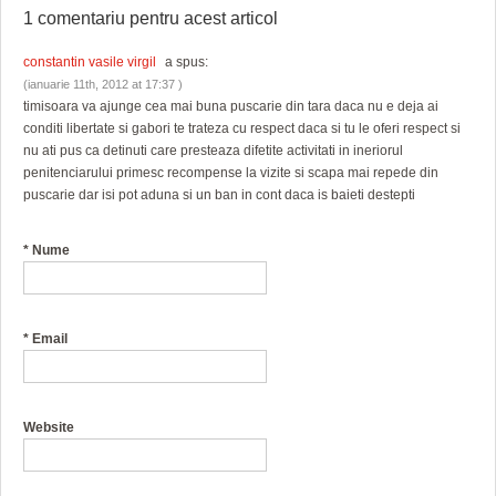
1 comentariu pentru
acest articol
constantin vasile virgil
a spus:
(ianuarie 11th, 2012 at 17:37 )
timisoara va ajunge cea mai buna puscarie din tara daca nu e deja ai
conditi libertate si gabori te trateza cu respect daca si tu le oferi respect si
nu ati pus ca detinuti care presteaza difetite activitati in ineriorul
penitenciarului primesc recompense la vizite si scapa mai repede din
puscarie dar isi pot aduna si un ban in cont daca is baieti destepti
*
Nume
*
Email
Website