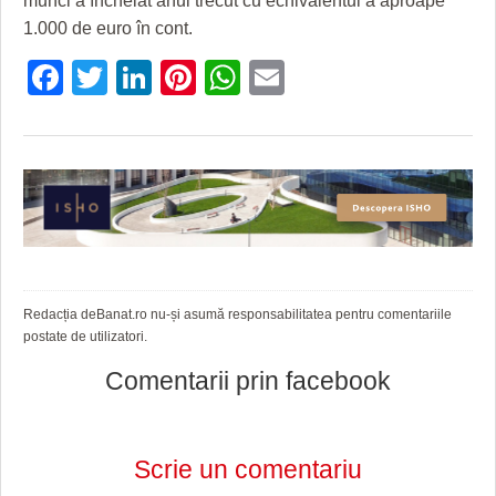
munci a încheiat anul trecut cu echivalentul a aproape
HARTA TIMIŞOAREI
1.000 de euro în cont.
LICEE, ŞCOLI ŞI GRĂDINIŢE DIN TIMIŞ
Facebook
Twitter
LinkedIn
Pinterest
WhatsApp
Email
PRIMĂRIILE DIN TIMIŞ
SFATUL MEDICULUI
SFATURI JURIDICE
Redacția deBanat.ro nu-și asumă responsabilitatea pentru comentariile
postate de utilizatori.
Comentarii prin facebook
Scrie un comentariu