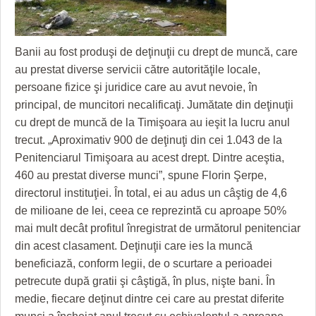
GRĂDINA TAICII DOMNULUI
CRONICĂ DE FILM
ACCIDENTE
ZIARISTU’ DE TERASĂ
UNDE MERGEM
ANUNŢURI
Banii au fost produşi de deţinuţii cu drept de muncă, care
CU OIŞTEA-N KIERKEGAARD
FILME DOCUMENTARE
INFO SI UTILE
au prestat diverse servicii către autorităţile locale,
persoane fizice şi juridice care au avut nevoie, în
FINANŢĂRI DE LA A LA Z
CLIPURI VIDEO
CULTURA
principal, de muncitori necalificaţi. Jumătate din deţinuţii
PE SURSE
JOCURI ONLINE
INVATAMANT
cu drept de muncă de la Timişoara au ieşit la lucru anul
trecut. „Aproximativ 900 de deţinuţi din cei 1.043 de la
JUSTITIE
Penitenciarul Timişoara au acest drept. Dintre aceştia,
460 au prestat diverse munci”, spune Florin Şerpe,
FILME DOCUMENTARE
directorul instituţiei. În total, ei au adus un câştig de 4,6
CLIPURI VIDEO
de milioane de lei, ceea ce reprezintă cu aproape 50%
mai mult decât profitul înregistrat de următorul penitenciar
JOCURI ONLINE
din acest clasament. Deţinuţii care ies la muncă
beneficiază, conform legii, de o scurtare a perioadei
DIVERSE
petrecute după gratii şi câştigă, în plus, nişte bani. În
FARMACII DIN TIMIŞOARA
medie, fiecare deţinut dintre cei care au prestat diferite