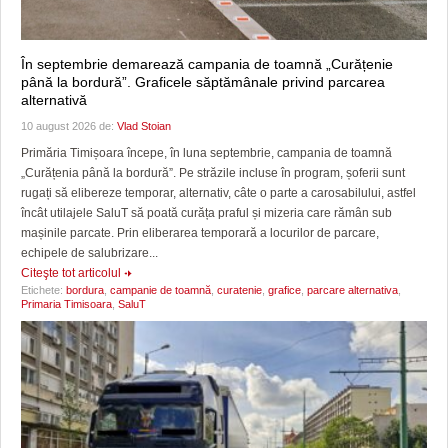
În septembrie demarează campania de toamnă „Curățenie
până la bordură”. Graficele săptămânale privind parcarea
alternativă
10 august 2026 de:
Vlad Stoian
Primăria Timișoara începe, în luna septembrie, campania de toamnă
„Curățenia până la bordură”. Pe străzile incluse în program, șoferii sunt
rugați să elibereze temporar, alternativ, câte o parte a carosabilului, astfel
încât utilajele SaluT să poată curăța praful și mizeria care rămân sub
mașinile parcate. Prin eliberarea temporară a locurilor de parcare,
echipele de salubrizare...
Citeşte tot articolul
Etichete:
bordura
,
campanie de toamnă
,
curatenie
,
grafice
,
parcare alternativa
,
Primaria Timisoara
,
SaluT