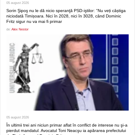
05 august 2026
Sorin Şipoş nu le dă nicio speranţă PSD-iştilor: “Nu veți câștiga
niciodată Timișoara. Nici în 2028, nici în 3028, când Dominic
Fritz sigur nu va mai fi primar
de:
Alex Nestor
05 august 2026
În ultimii trei ani niciun primar aflat în conflict de interese nu şi-a
pierdut mandatul. Avocatul Toni Neacşu ia apărarea prefectului