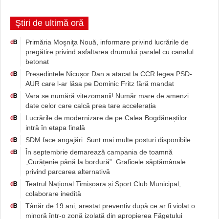
Știri de ultimă oră
Primăria Moşniţa Nouă, informare privind lucrările de
d
B
pregătire privind asfaltarea drumului paralel cu canalul
betonat
Președintele Nicușor Dan a atacat la CCR legea PSD-
d
B
AUR care l-ar lăsa pe Dominic Fritz fără mandat
Vara se numără vitezomanii! Număr mare de amenzi
d
B
date celor care calcă prea tare accelerația
Lucrările de modernizare de pe Calea Bogdăneștilor
d
B
intră în etapa finală
SDM face angajări. Sunt mai multe posturi disponibile
d
B
În septembrie demarează campania de toamnă
d
B
„Curățenie până la bordură”. Graficele săptămânale
privind parcarea alternativă
Teatrul Național Timișoara și Sport Club Municipal,
d
B
colaborare inedită
Tânăr de 19 ani, arestat preventiv după ce ar fi violat o
d
B
minoră într-o zonă izolată din apropierea Făgetului