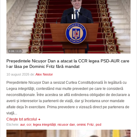
Președintele Nicușor Dan a atacat la CCR legea PSD-AUR care
l-ar lăsa pe Dominic Fritz fără mandat
10 august 2026 de:
Alex Nestor
Președintele Nicușor Dan a sesizat Curtea Constituțională în legătură cu
Legea integrităţii, contestând mai multe prevederi pe care le consideră
neconstituționale. Între acestea se află extinderea obligației de declarare a
averii și intereselor la partenerii de viață, dar şi încetarea unor mandate
aflate deja în exercitare. Prima prevedere o vizează direct pe partenera de
viaţă...
Citeşte tot articolul
Etichete:
aur
,
ccr
,
legea integrității
,
nicusor dan
,
ominic Fritz
,
psd