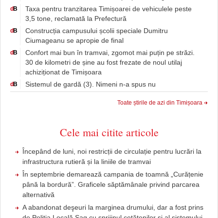
Taxa pentru tranzitarea Timișoarei de vehiculele peste
d
B
3,5 tone, reclamată la Prefectură
Construcția campusului școlii speciale Dumitru
d
B
Ciumageanu se apropie de final
Confort mai bun în tramvai, zgomot mai puțin pe străzi.
d
B
30 de kilometri de șine au fost frezate de noul utilaj
achiziționat de Timișoara
Sistemul de gardă (3). Nimeni n-a spus nu
d
B
Toate știrile de azi din Timișoara
Cele mai citite articole
Începând de luni, noi restricții de circulație pentru lucrări la
infrastructura rutieră și la liniile de tramvai
În septembrie demarează campania de toamnă „Curățenie
până la bordură”. Graficele săptămânale privind parcarea
alternativă
A abandonat deşeuri la marginea drumului, dar a fost prins
de Poliția Locală Șag cu sprijinul cetățenilor şi al sistemului