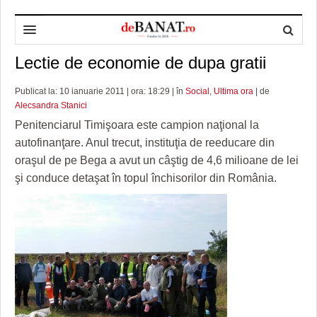
Lectie de economie de dupa gratii
HOME
ADMINISTRAȚIE
DESPRE NOI
Publicat la: 10 ianuarie 2011 | ora: 18:29 | în
Social
,
Ultima ora
| de
Alecsandra Stanici
POLITICĂ
REDACȚIA DEBANAT
PRIMĂRIA TIMIŞOARA
Penitenciarul Timişoara este campion naţional la
autofinanţare. Anul trecut, instituţia de reeducare din
SPORT
POLITICA DE COOKIES
CONSILIUL JUDEŢEAN TIMIŞ
POLITICA
oraşul de pe Bega a avut un câştig de 4,6 milioane de lei
OPINII
POLITICA DE CONFIDENȚIALITATE
PREFECTURA TIMIŞ
POLI TIMISOARA
şi conduce detaşat în topul închisorilor din România.
TIMP LIBER ȘI CULTURĂ
FOTBAL JUDETEAN
DOSARELE DEBANAT
ECONOMIC
ALTE SPORTURI
ETICA LUCIDITĂȚII ASISTATE
TIMP LIBER
SĂNĂTATE
JURNAL DE CAMPANIE
ULTRAMARIN VA RECOMANDA
AFACERI
MAI MULTE
ZÂMBETE AMARE
CULTURA