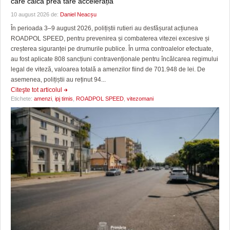
care calcă prea tare accelerația
10 august 2026 de:
Daniel Neacșu
În perioada 3–9 august 2026, polițiștii rutieri au desfășurat acțiunea
ROADPOL SPEED, pentru prevenirea și combaterea vitezei excesive și
creșterea siguranței pe drumurile publice. În urma controalelor efectuate,
au fost aplicate 808 sancțiuni contravenționale pentru încălcarea regimului
legal de viteză, valoarea totală a amenzilor fiind de 701.948 de lei. De
asemenea, polițiștii au reținut 94...
Citeşte tot articolul
Etichete:
amenzi
,
ipj timis
,
ROADPOL SPEED
,
vitezomani