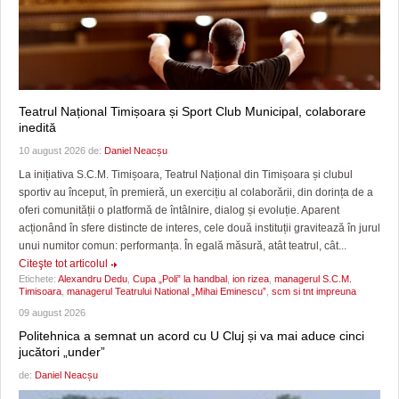
Teatrul Național Timișoara și Sport Club Municipal, colaborare
inedită
10 august 2026 de:
Daniel Neacșu
La inițiativa S.C.M. Timișoara, Teatrul Național din Timișoara și clubul
sportiv au început, în premieră, un exercițiu al colaborării, din dorința de a
oferi comunității o platformă de întâlnire, dialog și evoluție. Aparent
acționând în sfere distincte de interes, cele două instituții gravitează în jurul
unui numitor comun: performanța. În egală măsură, atât teatrul, cât...
Citeşte tot articolul
Etichete:
Alexandru Dedu
,
Cupa „Poli” la handbal
,
ion rizea
,
managerul S.C.M.
Timisoara
,
managerul Teatrului National „Mihai Eminescu”
,
scm si tnt impreuna
09 august 2026
Politehnica a semnat un acord cu U Cluj și va mai aduce cinci
jucători „under”
de:
Daniel Neacșu