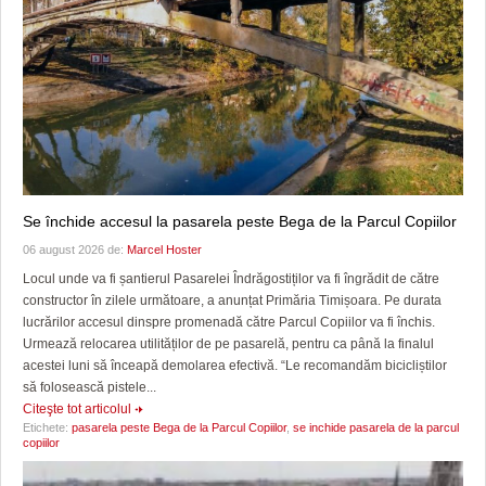
Se închide accesul la pasarela peste Bega de la Parcul Copiilor
06 august 2026 de:
Marcel Hoster
Locul unde va fi șantierul Pasarelei Îndrăgostiților va fi îngrădit de către
constructor în zilele următoare, a anunțat Primăria Timișoara. Pe durata
lucrărilor accesul dinspre promenadă către Parcul Copiilor va fi închis.
Urmează relocarea utilităților de pe pasarelă, pentru ca până la finalul
acestei luni să înceapă demolarea efectivă. “Le recomandăm bicicliștilor
să folosească pistele...
Citeşte tot articolul
Etichete:
pasarela peste Bega de la Parcul Copiilor
,
se inchide pasarela de la parcul
copiilor