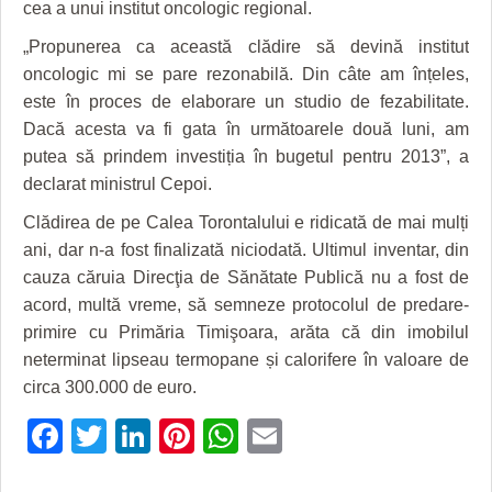
GRĂDINA TAICII DOMNULUI
CRONICĂ DE FILM
ACCIDENTE
cea a unui institut oncologic regional.
„Propunerea ca această clădire să devină institut
ZIARISTU’ DE TERASĂ
UNDE MERGEM
ANUNŢURI
oncologic mi se pare rezonabilă. Din câte am înțeles,
CU OIŞTEA-N KIERKEGAARD
FILME DOCUMENTARE
INFO SI UTILE
este în proces de elaborare un studio de fezabilitate.
Dacă acesta va fi gata în următoarele două luni, am
FINANŢĂRI DE LA A LA Z
CLIPURI VIDEO
CULTURA
putea să prindem investiția în bugetul pentru 2013”, a
declarat ministrul Cepoi.
PE SURSE
JOCURI ONLINE
INVATAMANT
Clădirea de pe Calea Torontalului e ridicată de mai mulți
JUSTITIE
ani, dar n-a fost finalizată niciodată. Ultimul inventar, din
FILME DOCUMENTARE
cauza căruia Direcţia de Sănătate Publică nu a fost de
acord, multă vreme, să semneze protocolul de predare-
CLIPURI VIDEO
primire cu Primăria Timişoara, arăta că din imobilul
neterminat lipseau termopane și calorifere în valoare de
JOCURI ONLINE
circa 300.000 de euro.
DIVERSE
Facebook
Twitter
LinkedIn
Pinterest
WhatsApp
Email
FARMACII DIN TIMIŞOARA