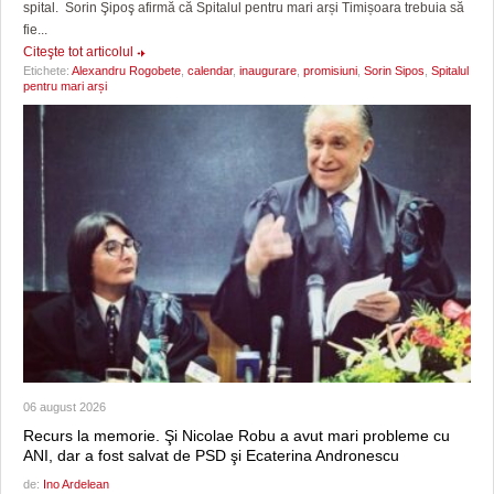
spital. Sorin Şipoş afirmă că Spitalul pentru mari arși Timișoara trebuia să
fie...
Citeşte tot articolul
Etichete:
Alexandru Rogobete
,
calendar
,
inaugurare
,
promisiuni
,
Sorin Sipos
,
Spitalul
pentru mari arși
06 august 2026
Recurs la memorie. Şi Nicolae Robu a avut mari probleme cu
ANI, dar a fost salvat de PSD şi Ecaterina Andronescu
de:
Ino Ardelean