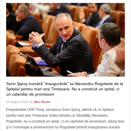
Sorin Şipoş numără “inaugurările” lui Alexandru Rogobete de la
Spitalul pentru mari arși Timișoara: Nu a construit un spital, ci
un calendar de promisiuni
06 august 2026 de:
Alex Nestor
Preşedintele USR Timiş, senatorul Sorin Şipoş, afirmă că, la Spitalul
pentru mari arși Timișoara, fostul ministru al Sănătăţii, Alexandru
Rogobete, nu a construit un spital, ci un calendar de promisiuni. Şipoş face
şi o cronologie a promisiunilor lui Rogobete privind inaugurarea acestui