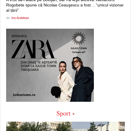
Rogobete spune că Nicolae Ceauşescu a fost… “unicul vizionar
al țării”
de:
Ino Ardelean
Sport