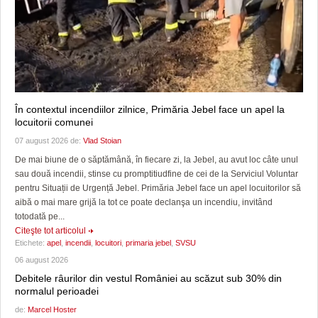
În contextul incendiilor zilnice, Primăria Jebel face un apel la
locuitorii comunei
07 august 2026 de:
Vlad Stoian
De mai biune de o săptămână, în fiecare zi, la Jebel, au avut loc câte unul
sau două incendii, stinse cu promptitiudfine de cei de la Serviciul Voluntar
pentru Situații de Urgență Jebel. Primăria Jebel face un apel locuitorilor să
aibă o mai mare grijă la tot ce poate declanşa un incendiu, invitând
totodată pe...
Citeşte tot articolul
Etichete:
apel
,
incendii
,
locuitori
,
primaria jebel
,
SVSU
06 august 2026
Debitele râurilor din vestul României au scăzut sub 30% din
normalul perioadei
de:
Marcel Hoster