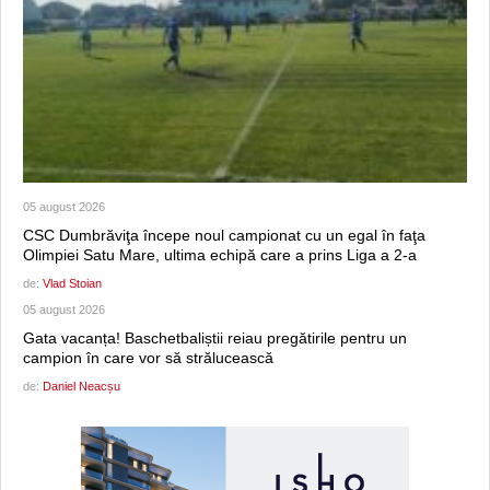
05 august 2026
CSC Dumbrăviţa începe noul campionat cu un egal în faţa
Olimpiei Satu Mare, ultima echipă care a prins Liga a 2-a
de:
Vlad Stoian
05 august 2026
Gata vacanța! Baschetbaliștii reiau pregătirile pentru un
campion în care vor să strălucească
de:
Daniel Neacșu