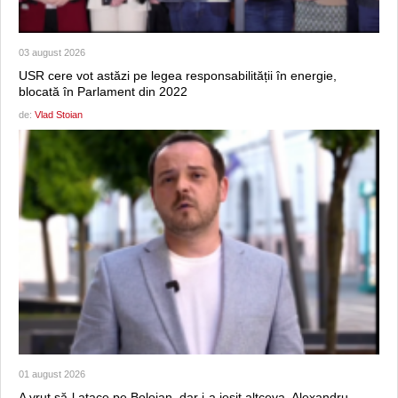
03 august 2026
USR cere vot astăzi pe legea responsabilității în energie,
blocată în Parlament din 2022
de:
Vlad Stoian
01 august 2026
A vrut să-l atace pe Bolojan, dar i-a ieşit altceva. Alexandru