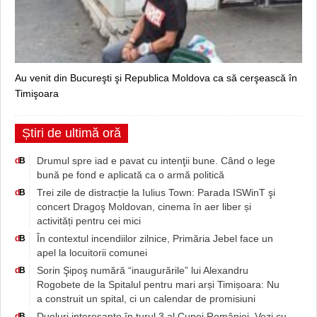
Au venit din Bucureşti şi Republica Moldova ca să cerşească în
Timişoara
Știri de ultimă oră
Drumul spre iad e pavat cu intenţii bune. Când o lege
d
B
bună pe fond e aplicată ca o armă politică
Trei zile de distracție la Iulius Town: Parada ISWinT şi
d
B
concert Dragoş Moldovan, cinema în aer liber și
activități pentru cei mici
În contextul incendiilor zilnice, Primăria Jebel face un
d
B
apel la locuitorii comunei
Sorin Şipoş numără “inaugurările” lui Alexandru
d
B
Rogobete de la Spitalul pentru mari arși Timișoara: Nu
a construit un spital, ci un calendar de promisiuni
Dueluri interesante în turul 3 al Cupei României. Vezi cu
d
B