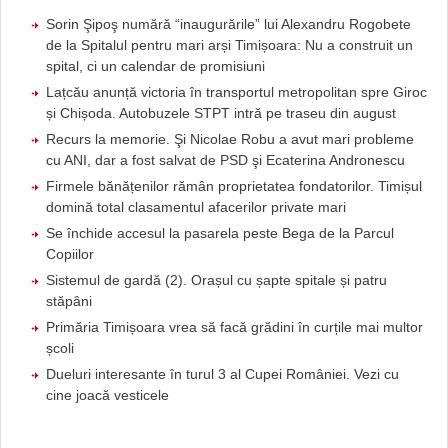
Sorin Şipoş numără “inaugurările” lui Alexandru Rogobete
de la Spitalul pentru mari arși Timișoara: Nu a construit un
spital, ci un calendar de promisiuni
Lațcău anunță victoria în transportul metropolitan spre Giroc
și Chișoda. Autobuzele STPT intră pe traseu din august
Recurs la memorie. Şi Nicolae Robu a avut mari probleme
cu ANI, dar a fost salvat de PSD şi Ecaterina Andronescu
Firmele bănățenilor rămân proprietatea fondatorilor. Timișul
domină total clasamentul afacerilor private mari
Se închide accesul la pasarela peste Bega de la Parcul
Copiilor
Sistemul de gardă (2). Orașul cu șapte spitale și patru
stăpâni
Primăria Timișoara vrea să facă grădini în curțile mai multor
școli
Dueluri interesante în turul 3 al Cupei României. Vezi cu
cine joacă vesticele