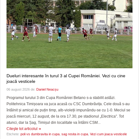
Dueluri interesante în turul 3 al Cupei României. Vezi cu cine
joacă vesticele
06 august 2026 de:
Daniel Neacșu
Programul turului 3 din Cupa României Betano s-a stabilit astăzi.
Politehnica Timișoara va juca acasă cu CSC Dumbrăvița. Cele două s-au
întâlnit și amical de puțin timp, alb-violeții impunându-se cu 1-0. Meciul se
joacă miercuri, 12 august, de la ora 17.30, pe stadionul „Electrica”. Tot
atunci, dar la Șag, Timișul din localitate va întâlni CSM...
Citeşte tot articolul
Etichete:
poli vs dumbravita in cupa
,
sag resita in cupa
,
Vezi cum joaca vesticele