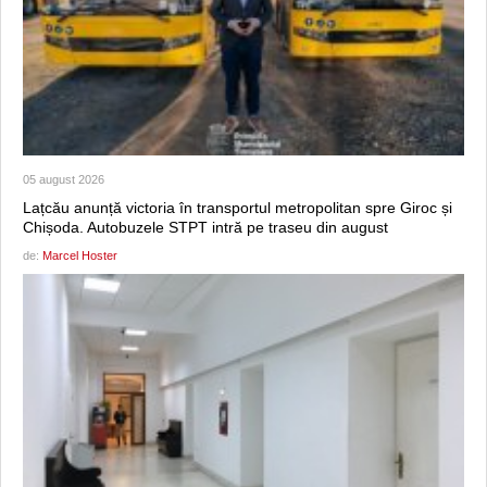
05 august 2026
Lațcău anunță victoria în transportul metropolitan spre Giroc și
Chișoda. Autobuzele STPT intră pe traseu din august
de:
Marcel Hoster