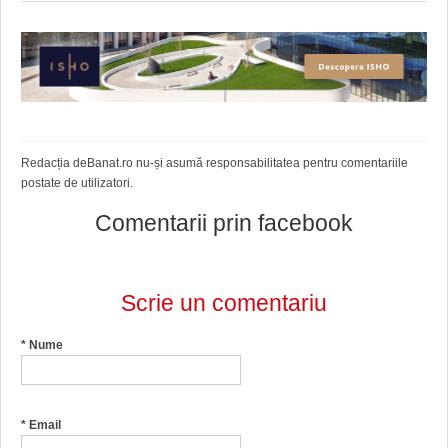
HARTA TIMIŞOAREI
LICEE, ŞCOLI ŞI GRĂDINIŢE DIN TIMIŞ
PRIMĂRIILE DIN TIMIŞ
SFATUL MEDICULUI
Redacția deBanat.ro nu-și asumă responsabilitatea pentru comentariile
SFATURI JURIDICE
postate de utilizatori.
Comentarii prin facebook
Scrie un comentariu
*
Nume
*
Email