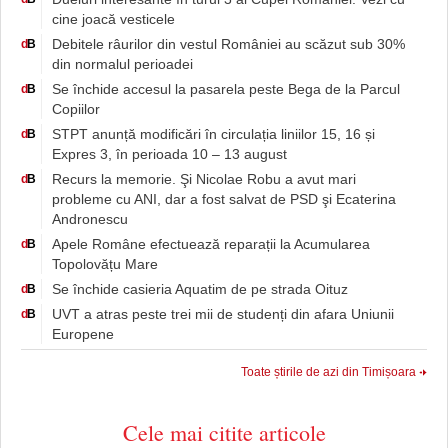
cine joacă vesticele
Debitele râurilor din vestul României au scăzut sub 30%
d
B
din normalul perioadei
Se închide accesul la pasarela peste Bega de la Parcul
d
B
Copiilor
STPT anunță modificări în circulația liniilor 15, 16 și
d
B
Expres 3, în perioada 10 – 13 august
Recurs la memorie. Şi Nicolae Robu a avut mari
d
B
probleme cu ANI, dar a fost salvat de PSD şi Ecaterina
Andronescu
Apele Române efectuează reparații la Acumularea
d
B
Topolovățu Mare
Se închide casieria Aquatim de pe strada Oituz
d
B
UVT a atras peste trei mii de studenți din afara Uniunii
d
B
Europene
Toate știrile de azi din Timișoara
Cele mai citite articole