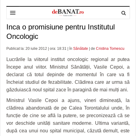
Inca o promisiune pentru Institutul
HOME
Oncologic
ADMINISTRAȚIE
DESPRE NOI
Publicat la: 20 iulie 2012 | ora: 18:31 | în
Sănătate
| de
Cristina Tomescu
POLITICĂ
REDACȚIA DEBANAT
PRIMĂRIA TIMIŞOARA
Lucrările la viitorul institut oncologic regional ar putea
SPORT
POLITICA DE COOKIES
CONSILIUL JUDEŢEAN TIMIŞ
POLITICA
începe anul viitor. Ministrul Sănătății, Vasile Cepoi, a
declarat că totul depinde de momentul în care va fi
OPINII
POLITICA DE CONFIDENȚIALITATE
PREFECTURA TIMIŞ
POLI TIMISOARA
încheiat studiul de fezabilitate. Clădirea care ar urma să
TIMP LIBER ȘI CULTURĂ
FOTBAL JUDETEAN
DOSARELE DEBANAT
găzduiască noul spital zace în paragină de mai mulți ani.
ECONOMIC
ALTE SPORTURI
ETICA LUCIDITĂȚII ASISTATE
TIMP LIBER
Ministrul Vasile Cepoi a ajuns, vineri dimineață, la
clădirea abandonată de pe Calea Torontalului unde, în
SĂNĂTATE
JURNAL DE CAMPANIE
ULTRAMARIN VA RECOMANDA
AFACERI
funcție de cine se află la putere, se preconizează că se
vor deschide unități sanitare moderne. Ultima variantă,
MAI MULTE
ZÂMBETE AMARE
CULTURA
după cea unui nou spital municipal, căzută demult, este