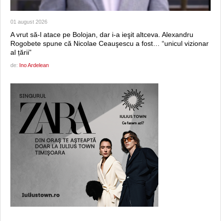
01 august 2026
A vrut să-l atace pe Bolojan, dar i-a ieşit altceva. Alexandru
Rogobete spune că Nicolae Ceauşescu a fost… “unicul vizionar
al țării”
de:
Ino Ardelean