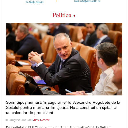
Politica
Sorin Şipoş numără “inaugurările” lui Alexandru Rogobete de la
Spitalul pentru mari arși Timișoara: Nu a construit un spital, ci
un calendar de promisiuni
06 august 2026 de:
Alex Nestor
Preşedintele USR Timiş, senatorul Sorin Şipoş, afirmă că, la Spitalul