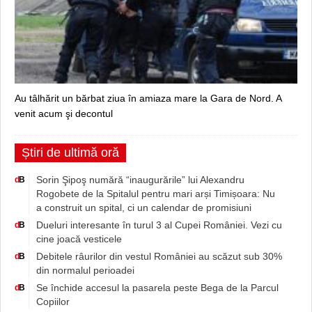
Au tâlhărit un bărbat ziua în amiaza mare la Gara de Nord. A
venit acum şi decontul
Știri de ultimă oră
Sorin Şipoş numără “inaugurările” lui Alexandru
d
B
Rogobete de la Spitalul pentru mari arși Timișoara: Nu
a construit un spital, ci un calendar de promisiuni
Dueluri interesante în turul 3 al Cupei României. Vezi cu
d
B
cine joacă vesticele
Debitele râurilor din vestul României au scăzut sub 30%
d
B
din normalul perioadei
Se închide accesul la pasarela peste Bega de la Parcul
d
B
Copiilor