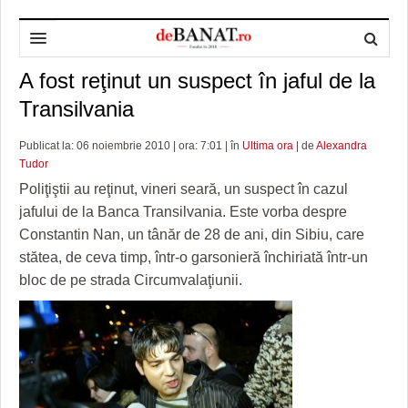
A fost reţinut un suspect în jaful de la
HOME
Transilvania
ADMINISTRAȚIE
DESPRE NOI
Publicat la: 06 noiembrie 2010 | ora: 7:01 | în
Ultima ora
| de
Alexandra
POLITICĂ
REDACȚIA DEBANAT
PRIMĂRIA TIMIŞOARA
Tudor
SPORT
POLITICA DE COOKIES
CONSILIUL JUDEŢEAN TIMIŞ
POLITICA
Poliţiştii au reţinut, vineri seară, un suspect în cazul
jafului de la Banca Transilvania. Este vorba despre
OPINII
POLITICA DE CONFIDENȚIALITATE
PREFECTURA TIMIŞ
POLI TIMISOARA
Constantin Nan, un tânăr de 28 de ani, din Sibiu, care
stătea, de ceva timp, într-o garsonieră închiriată într-un
TIMP LIBER ȘI CULTURĂ
FOTBAL JUDETEAN
DOSARELE DEBANAT
bloc de pe strada Circumvalaţiunii.
ECONOMIC
ALTE SPORTURI
ETICA LUCIDITĂȚII ASISTATE
TIMP LIBER
SĂNĂTATE
JURNAL DE CAMPANIE
ULTRAMARIN VA RECOMANDA
AFACERI
MAI MULTE
ZÂMBETE AMARE
CULTURA