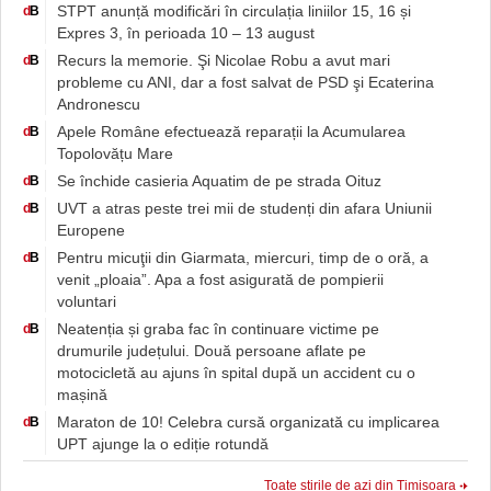
STPT anunță modificări în circulația liniilor 15, 16 și
d
B
Expres 3, în perioada 10 – 13 august
Recurs la memorie. Şi Nicolae Robu a avut mari
d
B
probleme cu ANI, dar a fost salvat de PSD şi Ecaterina
Andronescu
Apele Române efectuează reparații la Acumularea
d
B
Topolovățu Mare
Se închide casieria Aquatim de pe strada Oituz
d
B
UVT a atras peste trei mii de studenți din afara Uniunii
d
B
Europene
Pentru micuţii din Giarmata, miercuri, timp de o oră, a
d
B
venit „ploaia”. Apa a fost asigurată de pompierii
voluntari
Neatenția și graba fac în continuare victime pe
d
B
drumurile județului. Două persoane aflate pe
motocicletă au ajuns în spital după un accident cu o
mașină
Maraton de 10! Celebra cursă organizată cu implicarea
d
B
UPT ajunge la o ediție rotundă
Toate știrile de azi din Timișoara