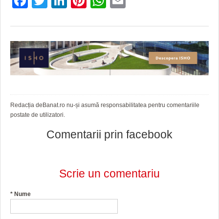
Facebook
Twitter
LinkedIn
Pinterest
WhatsApp
Email
HARTA TIMIŞOAREI
LICEE, ŞCOLI ŞI GRĂDINIŢE DIN TIMIŞ
PRIMĂRIILE DIN TIMIŞ
SFATUL MEDICULUI
SFATURI JURIDICE
Redacția deBanat.ro nu-și asumă responsabilitatea pentru comentariile
postate de utilizatori.
Comentarii prin facebook
Scrie un comentariu
*
Nume