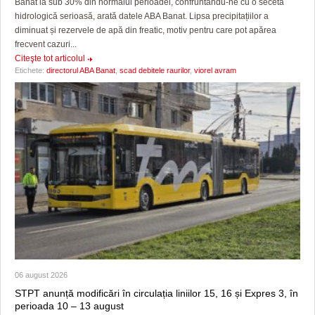
Banat la sub 30% din normalul perioadei, confruntându-ne cu o secetă
hidrologică serioasă, arată datele ABA Banat. Lipsa precipitațiilor a
diminuat și rezervele de apă din freatic, motiv pentru care pot apărea
frecvent cazuri...
Citeşte tot articolul
Etichete:
directorul ABA Banat
,
scad debitele raurilor
,
viorel avram
06 august 2026
STPT anunță modificări în circulația liniilor 15, 16 și Expres 3, în
perioada 10 – 13 august