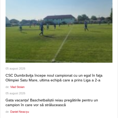
05 august 2026
CSC Dumbrăviţa începe noul campionat cu un egal în faţa
Olimpiei Satu Mare, ultima echipă care a prins Liga a 2-a
de:
Vlad Stoian
05 august 2026
Gata vacanța! Baschetbaliștii reiau pregătirile pentru un
campion în care vor să strălucească
de:
Daniel Neacșu