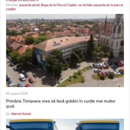
Etichete:
pasarela peste Bega de la Parcul Copiilor
,
se inchide pasarela de la parcul
copiilor
05 august 2026
Primăria Timișoara vrea să facă grădini în curțile mai multor
școli
de:
Marcel Hoster