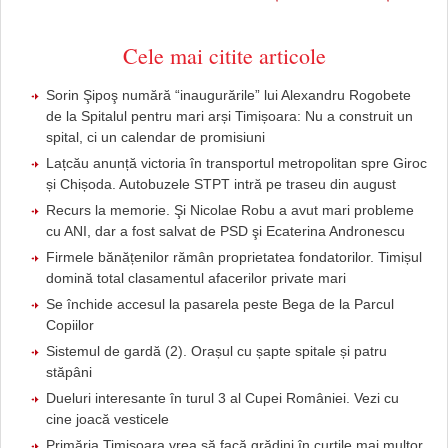
Cele mai citite articole
Sorin Şipoş numără “inaugurările” lui Alexandru Rogobete
de la Spitalul pentru mari arși Timișoara: Nu a construit un
spital, ci un calendar de promisiuni
Lațcău anunță victoria în transportul metropolitan spre Giroc
și Chișoda. Autobuzele STPT intră pe traseu din august
Recurs la memorie. Şi Nicolae Robu a avut mari probleme
cu ANI, dar a fost salvat de PSD şi Ecaterina Andronescu
Firmele bănățenilor rămân proprietatea fondatorilor. Timișul
domină total clasamentul afacerilor private mari
Se închide accesul la pasarela peste Bega de la Parcul
Copiilor
Sistemul de gardă (2). Orașul cu șapte spitale și patru
stăpâni
Dueluri interesante în turul 3 al Cupei României. Vezi cu
cine joacă vesticele
Primăria Timișoara vrea să facă grădini în curțile mai multor