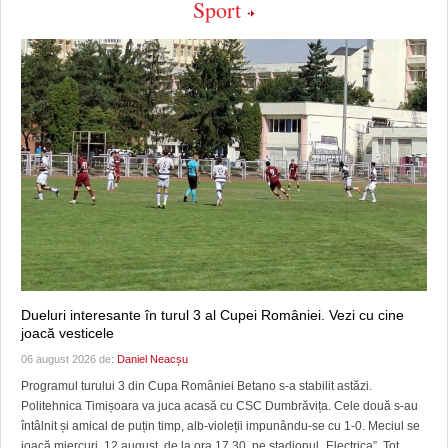
Sport
Dueluri interesante în turul 3 al Cupei României. Vezi cu cine
joacă vesticele
06 august 2026 de:
Daniel Neacșu
Programul turului 3 din Cupa României Betano s-a stabilit astăzi.
Politehnica Timișoara va juca acasă cu CSC Dumbrăvița. Cele două s-au
întâlnit și amical de puțin timp, alb-violeții impunându-se cu 1-0. Meciul se
joacă miercuri, 12 august, de la ora 17.30, pe stadionul „Electrica”. Tot