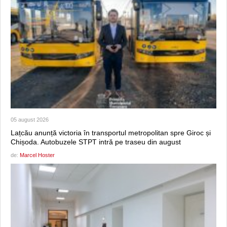
05 august 2026
Lațcău anunță victoria în transportul metropolitan spre Giroc și
Chișoda. Autobuzele STPT intră pe traseu din august
de:
Marcel Hoster