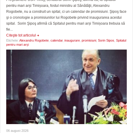
pentru mari arși Timișoara, fostul ministru al Sănătăţii, Alexandru
Rogobete, nu a construit un spital, ci un calendar de promisiuni. Şipoş face
şi o cronologie a promisiunilor lui Rogobete privind inaugurarea acestui
spital. Sorin Şipoş afirmă că Spitalul pentru mari arși Timișoara trebuia să
fie...
Citeşte tot articolul
Etichete:
Alexandru Rogobete
,
calendar
,
inaugurare
,
promisiuni
,
Sorin Sipos
,
Spitalul
pentru mari arși
06 august 2026