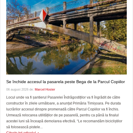
Se închide accesul la pasarela peste Bega de la Parcul Copiilor
06 august 2026 de:
Marcel Hoster
Locul unde va fi șantierul Pasarelei Îndrăgostiților va fi îngrădit de către
constructor în zilele următoare, a anunțat Primăria Timișoara. Pe durata
lucrărilor accesul dinspre promenadă către Parcul Copiilor va fi închis.
Urmează relocarea utilităților de pe pasarelă, pentru ca până la finalul
acestei luni să înceapă demolarea efectivă. “Le recomandăm bicicliștilor
să folosească pistele...
Citeşte tot articolul