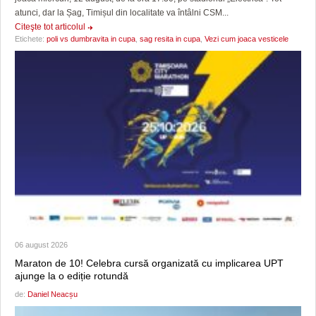
atunci, dar la Șag, Timișul din localitate va întâlni CSM...
Citeşte tot articolul
Etichete:
poli vs dumbravita in cupa
,
sag resita in cupa
,
Vezi cum joaca vesticele
06 august 2026
Maraton de 10! Celebra cursă organizată cu implicarea UPT
ajunge la o ediție rotundă
de:
Daniel Neacșu