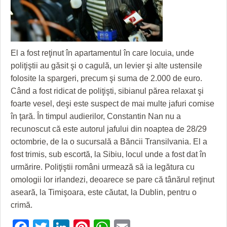
GRĂDINA TAICII DOMNULUI
CRONICĂ DE FILM
ACCIDENTE
ZIARISTU’ DE TERASĂ
UNDE MERGEM
ANUNŢURI
CU OIŞTEA-N KIERKEGAARD
FILME DOCUMENTARE
INFO SI UTILE
El a fost reţinut în apartamentul în care locuia, unde
FINANŢĂRI DE LA A LA Z
CLIPURI VIDEO
CULTURA
poliţiştii au găsit şi o cagulă, un levier şi alte ustensile
folosite la spargeri, precum şi suma de 2.000 de euro.
PE SURSE
JOCURI ONLINE
INVATAMANT
Când a fost ridicat de poliţişti, sibianul părea relaxat şi
foarte vesel, deşi este suspect de mai multe jafuri comise
JUSTITIE
în ţară. În timpul audierilor, Constantin Nan nu a
FILME DOCUMENTARE
recunoscut că este autorul jafului din noaptea de 28/29
octombrie, de la o sucursală a Băncii Transilvania. El a
CLIPURI VIDEO
fost trimis, sub escortă, la Sibiu, locul unde a fost dat în
urmărire. Poliţiştii români urmează să ia legătura cu
JOCURI ONLINE
omologii lor irlandezi, deoarece se pare că tânărul reţinut
DIVERSE
aseară, la Timişoara, este căutat, la Dublin, pentru o
crimă.
FARMACII DIN TIMIŞOARA