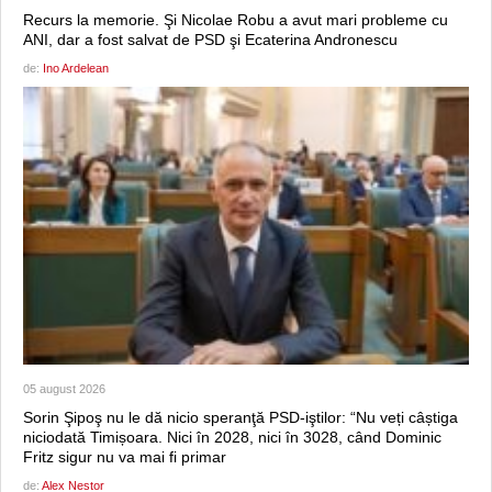
Recurs la memorie. Şi Nicolae Robu a avut mari probleme cu
ANI, dar a fost salvat de PSD şi Ecaterina Andronescu
de:
Ino Ardelean
05 august 2026
Sorin Şipoş nu le dă nicio speranţă PSD-iştilor: “Nu veți câștiga
niciodată Timișoara. Nici în 2028, nici în 3028, când Dominic
Fritz sigur nu va mai fi primar
de:
Alex Nestor