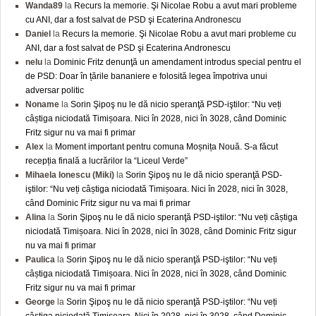
Wanda89
la
Recurs la memorie. Şi Nicolae Robu a avut mari probleme
cu ANI, dar a fost salvat de PSD şi Ecaterina Andronescu
Daniel
la
Recurs la memorie. Şi Nicolae Robu a avut mari probleme cu
ANI, dar a fost salvat de PSD şi Ecaterina Andronescu
nelu
la
Dominic Fritz denunţă un amendament introdus special pentru el
de PSD: Doar în țările bananiere e folosită legea împotriva unui
adversar politic
Noname
la
Sorin Şipoş nu le dă nicio speranţă PSD-iştilor: “Nu veți
câștiga niciodată Timișoara. Nici în 2028, nici în 3028, când Dominic
Fritz sigur nu va mai fi primar
Alex
la
Moment important pentru comuna Moșnița Nouă. S-a făcut
recepția finală a lucrărilor la “Liceul Verde”
Mihaela Ionescu (Miki)
la
Sorin Şipoş nu le dă nicio speranţă PSD-
iştilor: “Nu veți câștiga niciodată Timișoara. Nici în 2028, nici în 3028,
când Dominic Fritz sigur nu va mai fi primar
Alina
la
Sorin Şipoş nu le dă nicio speranţă PSD-iştilor: “Nu veți câștiga
niciodată Timișoara. Nici în 2028, nici în 3028, când Dominic Fritz sigur
nu va mai fi primar
Paulica
la
Sorin Şipoş nu le dă nicio speranţă PSD-iştilor: “Nu veți
câștiga niciodată Timișoara. Nici în 2028, nici în 3028, când Dominic
Fritz sigur nu va mai fi primar
George
la
Sorin Şipoş nu le dă nicio speranţă PSD-iştilor: “Nu veți
câștiga niciodată Timișoara. Nici în 2028, nici în 3028, când Dominic