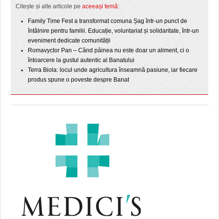
Citește și alte articole pe
aceeași temă
:
Family Time Fest a transformat comuna Șag într-un punct de
întâlnire pentru familii. Educație, voluntariat și solidaritate, într-un
eveniment dedicate comunității
Romavyctor Pan – Când pâinea nu este doar un aliment, ci o
întoarcere la gustul autentic al Banatului
Terra Biola: locul unde agricultura înseamnă pasiune, iar fiecare
produs spune o poveste despre Banat