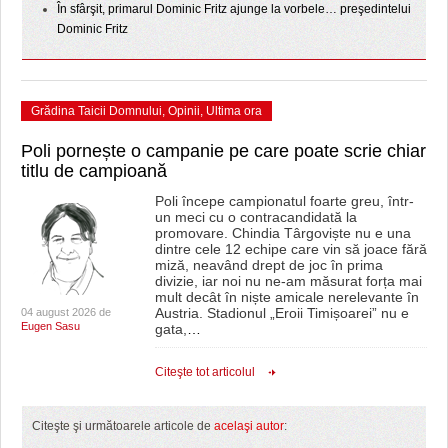
În sfârşit, primarul Dominic Fritz ajunge la vorbele… preşedintelui
Dominic Fritz
Grădina Taicii Domnului
,
Opinii
,
Ultima ora
Poli pornește o campanie pe care poate scrie chiar
titlu de campioană
Poli începe campionatul foarte greu, într-
un meci cu o contracandidată la
promovare. Chindia Târgoviște nu e una
dintre cele 12 echipe care vin să joace fără
miză, neavând drept de joc în prima
divizie, iar noi nu ne-am măsurat forța mai
mult decât în niște amicale nerelevante în
Austria. Stadionul „Eroii Timișoarei” nu e
04 august 2026 de
Eugen Sasu
gata,
…
Citeşte tot articolul
Citeşte şi următoarele articole de
acelaşi autor
: