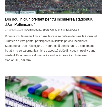
Din nou, niciun ofertant pentru inchirierea stadionului
„Dan Paltinisanu”
27 august 2016
în
Administratie
,
Sport
,
Ultima ora
de
Iulia Avram
Vineri a fost termenul limită până la care se puteau depune la Consiliul
Județean oferte pentru participarea la licitația privind închirierea
Stadionului „Dan Păltinișanu”. Programată pentru luni, 29 septembrie,
licitația nu se va organiza nici de această dată din cauza lipsei vreunui
ofertant. Este pentru a doua oară când se încearcă închirieraea
stadionului, dar fără
…