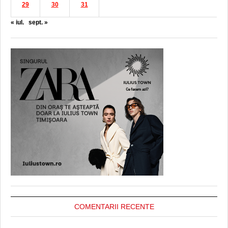
29
30
31
« iul.
sept. »
COMENTARII RECENTE