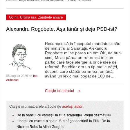
Opinii
,
Ultima ora
,
Zâmbete amare
Alexandru Rogobete. Aşa tânăr şi deja PSD-ist?
Recunosc că la începutul mandatului său
de ministru al Sănătăţii, Alexandru
Rogobete mi se părea un om OK, de bun-
simţ. Mi se părea un reformist într-un
partid care face alergie la orice idee de
reformă. Ba chiar era un tip mai curăţel,
decent, care stăpânea limba română,
având un lexic mai bogat de 100 de
…
05 august 2026 de
Ino
Ardelean
Citeşte tot articolul
Citeşte şi următoarele articole de
acelaşi autor:
De la bancul cu vameşii la ziua scadenţei. Preţul dezmăţului
Liberali cu crucea-n spate. S-a băgat doctrină la PNL. De la
Nicolae Robu la Alina Gorghiu