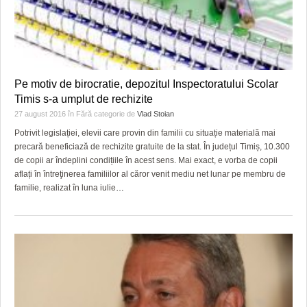
Pe motiv de birocratie, depozitul Inspectoratului Scolar
Timis s-a umplut de rechizite
27 august 2016
în
Fără categorie
de
Vlad Stoian
Potrivit legislației, elevii care provin din familii cu situație materială mai
precară beneficiază de rechizite gratuite de la stat. În județul Timiș, 10.300
de copii ar îndeplini condițiile în acest sens. Mai exact, e vorba de copii
aflați în întreţinerea familiilor al căror venit mediu net lunar pe membru de
familie, realizat în luna iulie
…