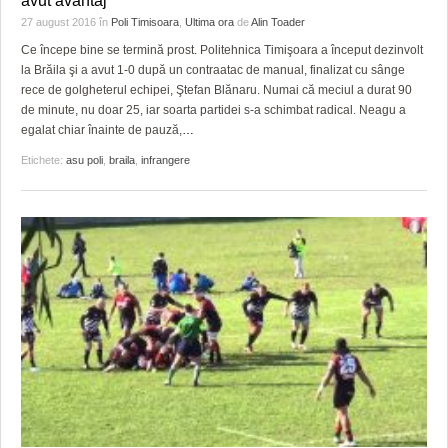
avut avantaj
HARTA TIMIŞOAREI
27 august 2016
în
Poli Timisoara
,
Ultima ora
de
Alin Toader
LICEE, ŞCOLI ŞI GRĂDINIŢE DIN TIMIŞ
Ce începe bine se termină prost. Politehnica Timişoara a început dezinvolt
la Brăila şi a avut 1-0 după un contraatac de manual, finalizat cu sânge
PRIMĂRIILE DIN TIMIŞ
rece de golgheterul echipei, Ştefan Blănaru. Numai că meciul a durat 90
de minute, nu doar 25, iar soarta partidei s-a schimbat radical. Neagu a
SFATUL MEDICULUI
egalat chiar înainte de pauză,
…
Etichete:
asu poli
,
braila
,
infrangere
SFATURI JURIDICE