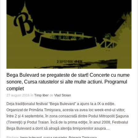
Bega Bulevard se pregateste de start! Concerte cu nume
sonore, Cursa ratustelor si alte multe actiuni. Programul
complet
27 august 2016
în
Timp liber
de
Vlad Stoian
Deja tradiționalul festival “Bega Bulevard” a ajuns la a IX-a ediție.
Organizat de Primăria Timişoara, acesta va avea loc week-end-ul viitor,
între 2 și 4 septembrie, în zona consacrată dintre Podul Mitropolit Şaguna
(Tinereţii) şi Podul Traian. Încă de la prima ediţie, în anul 2008, Festivalul
Bega Bulevard a dorit să atragă atenţia timişorenilor asupra
…
Etichete:
bega bulevard
,
cursa ratustelor
,
Primaria Timisoara