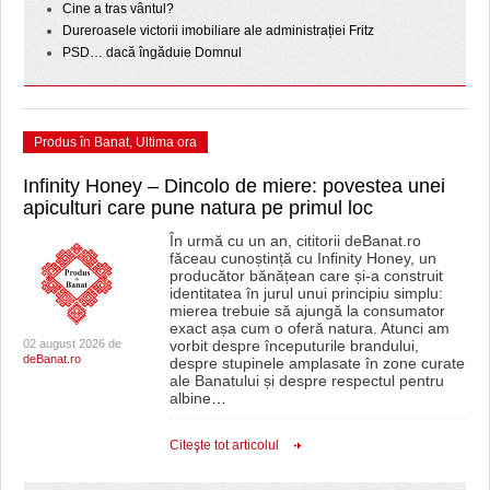
Cine a tras vântul?
Dureroasele victorii imobiliare ale administrației Fritz
PSD… dacă îngăduie Domnul
Produs în Banat
,
Ultima ora
Infinity Honey – Dincolo de miere: povestea unei
apiculturi care pune natura pe primul loc
În urmă cu un an, cititorii deBanat.ro
făceau cunoștință cu Infinity Honey, un
producător bănățean care și-a construit
identitatea în jurul unui principiu simplu:
mierea trebuie să ajungă la consumator
exact așa cum o oferă natura. Atunci am
02 august 2026 de
vorbit despre începuturile brandului,
deBanat.ro
despre stupinele amplasate în zone curate
ale Banatului și despre respectul pentru
albine
…
Citeşte tot articolul