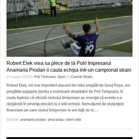
Robert Elek vrea sa plece de la Poli! Impresarul
Anamaria Prodan ii cauta echipa intr-un campionat strain
27 august 2016
în
Poli Timisoara
,
Sport
de
Cosmin Bradu
Robert Elek, cel mai important atacant din lotul pregătit de Ionuţ Popa, are
pregătite pagajele pentru o eventuală despărţire de Poli Timişoara, în
ciuda faptului că oficialii clubului timişorean au anunţat că acesta s-a
răzgândit în privinţa plecării la o altă echipă. Nemulţumit de restanţele
financiare pe care clubul timişorean le are faţă de el,
…
Etichete:
anamaria prodan
,
ionut popa
,
robert elek