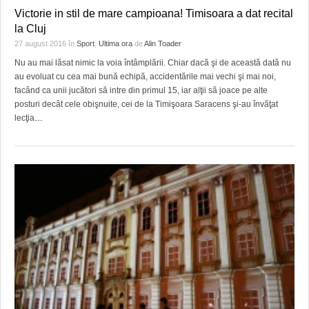
Victorie in stil de mare campioana! Timisoara a dat recital
la Cluj
27 august 2016
în
Sport
,
Ultima ora
de
Alin Toader
Nu au mai lăsat nimic la voia întâmplării. Chiar dacă şi de această dată nu
au evoluat cu cea mai bună echipă, accidentările mai vechi şi mai noi,
facând ca unii jucători să intre din primul 15, iar alţii să joace pe alte
posturi decât cele obişnuite, cei de la Timişoara Saracens şi-au învăţat
lecţia
…