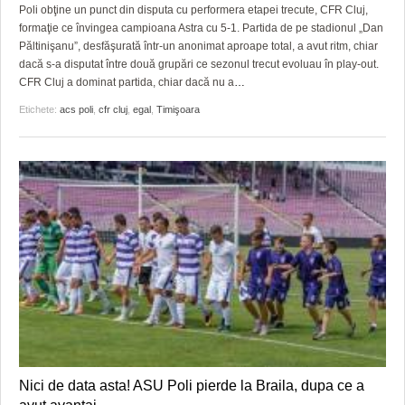
GRĂDINA TAICII DOMNULUI
CRONICĂ DE FILM
ACCIDENTE
Poli obţine un punct din disputa cu performera etapei trecute, CFR Cluj,
formaţie ce învingea campioana Astra cu 5-1. Partida de pe stadionul „Dan
ZIARISTU’ DE TERASĂ
UNDE MERGEM
ANUNŢURI
Păltinişanu”, desfăşurată într-un anonimat aproape total, a avut ritm, chiar
dacă s-a disputat între două grupări ce sezonul trecut evoluau în play-out.
CU OIŞTEA-N KIERKEGAARD
FILME DOCUMENTARE
INFO SI UTILE
CFR Cluj a dominat partida, chiar dacă nu a
…
Etichete:
acs poli
,
cfr cluj
,
egal
,
Timişoara
FINANŢĂRI DE LA A LA Z
CLIPURI VIDEO
CULTURA
PE SURSE
JOCURI ONLINE
INVATAMANT
JUSTITIE
FILME DOCUMENTARE
CLIPURI VIDEO
JOCURI ONLINE
DIVERSE
FARMACII DIN TIMIŞOARA
Nici de data asta! ASU Poli pierde la Braila, dupa ce a