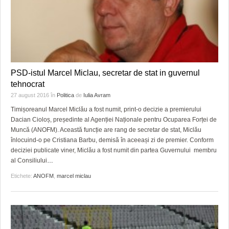
PSD-istul Marcel Miclau, secretar de stat in guvernul
tehnocrat
27 august 2016
în
Politica
de
Iulia Avram
Timișoreanul Marcel Miclău a fost numit, print-o decizie a premierului
Dacian Cioloș, președinte al Agenției Naționale pentru Ocuparea Forței de
Muncă (ANOFM). Această funcție are rang de secretar de stat, Miclău
înlocuind-o pe Cristiana Barbu, demisă în aceeași zi de premier. Conform
deciziei publicate viner, Miclău a fost numit din partea Guvernului membru
al Consiliului
…
Etichete:
ANOFM
,
marcel miclau