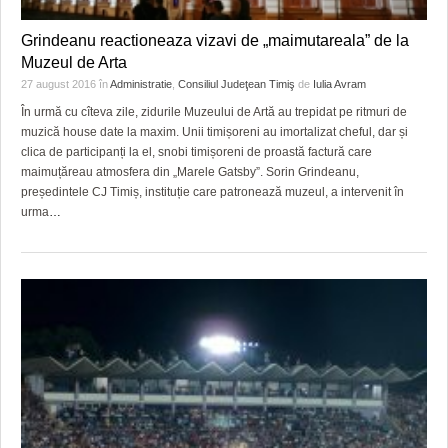
Grindeanu reactioneaza vizavi de „maimutareala” de la
Muzeul de Arta
27 august 2016
în
Administratie
,
Consiliul Judeţean Timiş
de
Iulia Avram
În urmă cu cîteva zile, zidurile Muzeului de Artă au trepidat pe ritmuri de
muzică house date la maxim. Unii timișoreni au imortalizat cheful, dar și
clica de participanți la el, snobi timișoreni de proastă factură care
maimuțăreau atmosfera din „Marele Gatsby”. Sorin Grindeanu,
președintele CJ Timiș, instituție care patronează muzeul, a intervenit în
urma
…