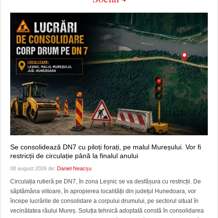
Se consolidează DN7 cu piloți forați, pe malul Mureșului. Vor fi
restricții de circulație până la finalul anului
08 august 2026 de:
Daniel Neacșu
Circulația rutieră pe DN7, în zona Leșnic se va desfășura cu restricții. De
săptămâna viitoare, în apropierea localității din județul Hunedoara, vor
începe lucrările de consolidare a corpului drumului, pe sectorul situat în
vecinătatea râului Mureș. Soluția tehnică adoptată constă în consolidarea