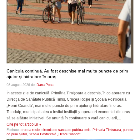
Canicula continuă. Au fost deschise mai multe puncte de prim
ajutor şi hidratare în oraș
08 august 2026 de:
Dana Popa
În aceste zile de caniculă, Primăria Timişoara a deschis, în colaborare cu
Direcția de Sănătate Publică Timiș, Crucea Roșie și Școala Postliceală
„Henri Coandă”, mai multe puncte de prim ajutor și hidratare în oraș.
Totodatp, municipalitatea a invitat instituții și operatori economici din oraș
să se alăture inițiativei. Se anunță în continuare o vară caniculară,...
Citeşte tot articolul
Etichete:
crucea rosie
,
directia de sanatate publica timis
,
Primaria Timisoara
,
puncte
de prim ajutor
,
Școala Postliceală „Henri Coandă”