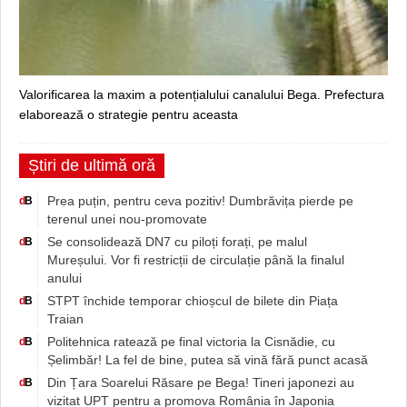
Valorificarea la maxim a potențialului canalului Bega. Prefectura
elaborează o strategie pentru aceasta
Știri de ultimă oră
Prea puțin, pentru ceva pozitiv! Dumbrăvița pierde pe
d
B
terenul unei nou-promovate
Se consolidează DN7 cu piloți forați, pe malul
d
B
Mureșului. Vor fi restricții de circulație până la finalul
anului
STPT închide temporar chioșcul de bilete din Piața
d
B
Traian
Politehnica ratează pe final victoria la Cisnădie, cu
d
B
Șelimbăr! La fel de bine, putea să vină fără punct acasă
Din Țara Soarelui Răsare pe Bega! Tineri japonezi au
d
B
vizitat UPT pentru a promova România în Japonia