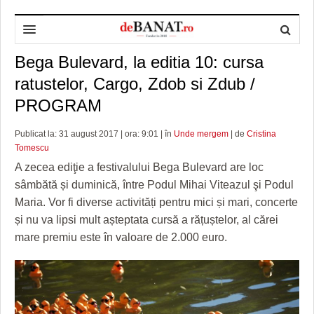
Bega Bulevard, la editia 10: cursa
HOME
ratustelor, Cargo, Zdob si Zdub /
ADMINISTRAȚIE
DESPRE NOI
PROGRAM
POLITICĂ
REDACȚIA DEBANAT
PRIMĂRIA TIMIŞOARA
Publicat la: 31 august 2017 | ora: 9:01 | în
Unde mergem
| de
Cristina
SPORT
POLITICA DE COOKIES
CONSILIUL JUDEŢEAN TIMIŞ
POLITICA
Tomescu
A zecea ediţie a festivalului Bega Bulevard are loc
OPINII
POLITICA DE CONFIDENȚIALITATE
PREFECTURA TIMIŞ
POLI TIMISOARA
sâmbătă și duminică, între Podul Mihai Viteazul şi Podul
Maria. Vor fi diverse activități pentru mici și mari, concerte
TIMP LIBER ȘI CULTURĂ
FOTBAL JUDETEAN
DOSARELE DEBANAT
și nu va lipsi mult așteptata cursă a rățuștelor, al cărei
ECONOMIC
ALTE SPORTURI
ETICA LUCIDITĂȚII ASISTATE
TIMP LIBER
mare premiu este în valoare de 2.000 euro.
SĂNĂTATE
JURNAL DE CAMPANIE
ULTRAMARIN VA RECOMANDA
AFACERI
MAI MULTE
ZÂMBETE AMARE
CULTURA