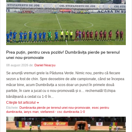
Prea puțin, pentru ceva pozitiv! Dumbrăvița pierde pe terenul
unei nou-promovate
08 august 2026 de:
Daniel Neacșu
Se anunță vremuri grele la Pădurea Verde. Nimic nou, pentru că fiecare
sezon a fost de chin. Spre deosebire de alte campionate, când se începea
măcar bine, acum Dumbrăvița a scos doar un punct în primele două
partide, în care a jucat cu o nou-promovată și o… rechemată! Echipa
bănățeană a cedat cu 1-0 în...
Citeşte tot articolul
Etichete:
Dumbravita pierde pe terenul unei nou-promovate
,
esec pentru
dumbravita
,
ianys man
,
stefanesti - csc dumbravita 1-0