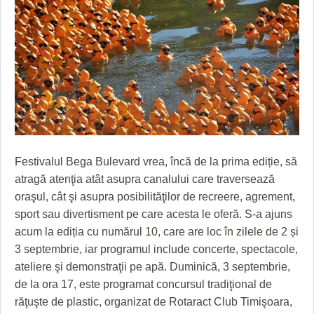
GRĂDINA TAICII DOMNULUI
CRONICĂ DE FILM
ACCIDENTE
ZIARISTU’ DE TERASĂ
UNDE MERGEM
ANUNŢURI
CU OIŞTEA-N KIERKEGAARD
FILME DOCUMENTARE
INFO SI UTILE
FINANŢĂRI DE LA A LA Z
CLIPURI VIDEO
CULTURA
PE SURSE
JOCURI ONLINE
INVATAMANT
JUSTITIE
Festivalul Bega Bulevard vrea, încă de la prima ediție, să
FILME DOCUMENTARE
atragă atenţia atât asupra canalului care traversează
oraşul, cât şi asupra posibilităţilor de recreere, agrement,
CLIPURI VIDEO
sport sau divertisment pe care acesta le oferă. S-a ajuns
acum la ediția cu numărul 10, care are loc în zilele de 2 și
JOCURI ONLINE
3 septembrie, iar programul include concerte, spectacole,
DIVERSE
ateliere şi demonstraţii pe apă. Duminică, 3 septembrie,
de la ora 17, este programat concursul tradiţional de
FARMACII DIN TIMIŞOARA
răţuşte de plastic, organizat de Rotaract Club Timişoara,