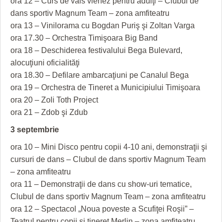
ora 12 – Curs de vals vienez pentru adulţi – Clubul de
dans sportiv Magnum Team – zona amfiteatru
ora 13 – Vinilorama cu Bogdan Puriş şi Zoltan Varga
ora 17.30 – Orchestra Timişoara Big Band
ora 18 – Deschiderea festivalului Bega Bulevard,
alocuţiuni oficialităţi
ora 18.30 – Defilare ambarcaţiuni pe Canalul Bega
ora 19 – Orchestra de Tineret a Municipiului Timişoara
ora 20 – Zoli Toth Project
ora 21 – Zdob şi Zdub
3 septembrie
ora 10 – Mini Disco pentru copii 4-10 ani, demonstraţii şi
cursuri de dans – Clubul de dans sportiv Magnum Team
– zona amfiteatru
ora 11 – Demonstraţii de dans cu show-uri tematice,
Clubul de dans sportiv Magnum Team – zona amfiteatru
ora 12 – Spectacol „Noua poveste a Scufiţei Roşii” –
Teatrul pentru copii şi tineret Merlin – zona amfiteatru