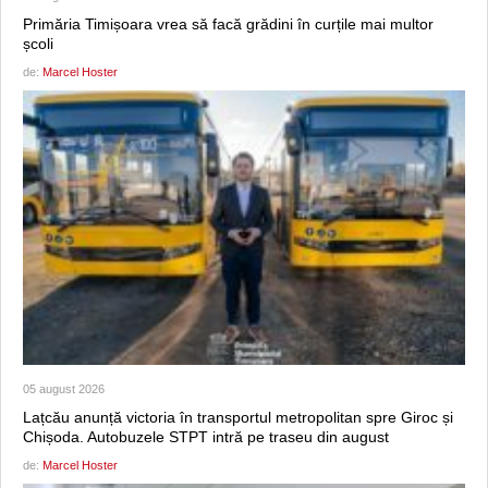
Primăria Timișoara vrea să facă grădini în curțile mai multor
școli
de:
Marcel Hoster
05 august 2026
Lațcău anunță victoria în transportul metropolitan spre Giroc și
Chișoda. Autobuzele STPT intră pe traseu din august
de:
Marcel Hoster