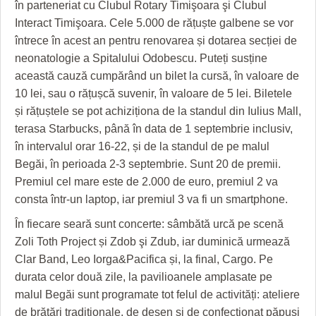
în parteneriat cu Clubul Rotary Timişoara şi Clubul
HARTA TIMIŞOAREI
Interact Timişoara. Cele 5.000 de rățuște galbene se vor
LICEE, ŞCOLI ŞI GRĂDINIŢE DIN TIMIŞ
întrece în acest an pentru renovarea și dotarea secției de
neonatologie a Spitalului Odobescu. Puteți susține
PRIMĂRIILE DIN TIMIŞ
această cauză cumpărând un bilet la cursă, în valoare de
SFATUL MEDICULUI
10 lei, sau o rățușcă suvenir, în valoare de 5 lei. Biletele
și rățuștele se pot achiziționa de la standul din Iulius Mall,
SFATURI JURIDICE
terasa Starbucks, până în data de 1 septembrie inclusiv,
în intervalul orar 16-22, și de la standul de pe malul
Begăi, în perioada 2-3 septembrie. Sunt 20 de premii.
Premiul cel mare este de 2.000 de euro, premiul 2 va
consta într-un laptop, iar premiul 3 va fi un smartphone.
În fiecare seară sunt concerte: sâmbătă urcă pe scenă
Zoli Toth Project și Zdob şi Zdub, iar duminică urmează
Clar Band, Leo Iorga&Pacifica și, la final, Cargo. Pe
durata celor două zile, la pavilioanele amplasate pe
malul Begăi sunt programate tot felul de activități: ateliere
de brățări tradiționale, de desen şi de confecţionat păpuşi