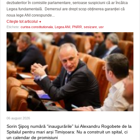
dezbaterilor în comisiile parlamentare, serioase suspiciuni că ar încălca
Legea fundamentală. Demersul are drept scop obținerea garanției că
noua lege ANI corespunde...
Citeşte tot articolul
Etichete:
curtea constitutionala
,
Legea ANI
,
PNRR
,
sesizare
,
usr
06 august 2026
Sorin Şipoş numără “inaugurările” lui Alexandru Rogobete de la
Spitalul pentru mari arși Timișoara: Nu a construit un spital, ci
un calendar de promisiuni