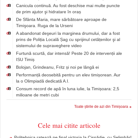
Canicula continuă. Au fost deschise mai multe puncte
d
B
de prim ajutor şi hidratare în oraș
De Sfânta Maria, mare sărbătoare aproape de
d
B
Timişoara. Ruga de la Urseni
A abandonat deşeuri la marginea drumului, dar a fost
d
B
prins de Poliția Locală Șag cu sprijinul cetățenilor şi al
sistemului de supraveghere video
Furtună scurtă, dar intensă! Peste 20 de intervenții ale
d
B
ISU Timiș
Bolojan, Grindeanu, Fritz și noi pe lângă ei
d
B
Performanță deosebită pentru un elev timișorean. Aur
d
B
la o Olimpiadă dedicată A.I.
Consum record de apă în luna iulie, la Timișoara: 2,5
d
B
milioane de metri cubi
Toate știrile de azi din Timișoara
Cele mai citite articole
Politehnica ratează pe final victoria la Cisnădie, cu Șelimbăr!