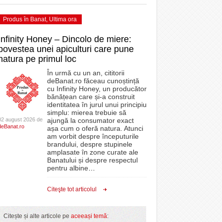
Produs în Banat
,
Ultima ora
Infinity Honey – Dincolo de miere:
povestea unei apiculturi care pune
natura pe primul loc
În urmă cu un an, cititorii
deBanat.ro făceau cunoștință
cu Infinity Honey, un producător
bănățean care și-a construit
identitatea în jurul unui principiu
simplu: mierea trebuie să
02 august 2026 de
ajungă la consumator exact
deBanat.ro
așa cum o oferă natura. Atunci
am vorbit despre începuturile
brandului, despre stupinele
amplasate în zone curate ale
Banatului și despre respectul
pentru albine
…
Citeşte tot articolul
Citește și alte articole pe
aceeași temă
: