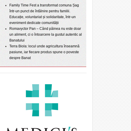
Family Time Fest a transformat comuna Șag
într-un punct de întâlnire pentru familii.
Educație, voluntariat și solidaritate, într-un
eveniment dedicate comunității
Romavyctor Pan – Când pâinea nu este doar
un aliment, ci o întoarcere la gustul autentic al
Banatului
Terra Biola: locul unde agricultura înseamnă
pasiune, iar fiecare produs spune o poveste
despre Banat