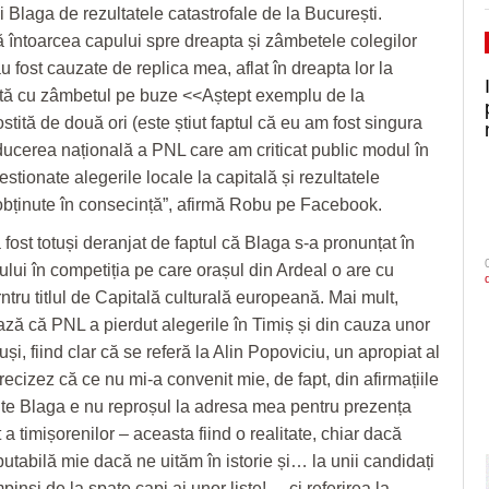
i Blaga de rezultatele catastrofale de la București.
 întoarcea capului spre dreapta și zâmbetele colegilor
u fost cauzate de replica mea, aflat în dreapta lor la
ută cu zâmbetul pe buze <<Aștept exemplu de la
stită de două ori (este știut faptul că eu am fost singura
ucerea națională a PNL care am criticat public modul în
estionate alegerile locale la capitală și rezultatele
 obținute în consecință”, afirmă Robu pe Facebook.
fost totuși deranjat de faptul că Blaga s-a pronunțat în
ului în competiția pe care orașul din Ardeal o are cu
ntru titlul de Capitală culturală europeană. Mai mult,
ă că PNL a pierdut alegerile în Timiș și din cauza unor
și, fiind clar că se referă la Alin Popoviciu, un apropiat al
recizez că ce nu mi-a convenit mie, de fapt, din afirmațiile
nte Blaga e nu reproșul la adresa mea pentru prezența
 a timișorenilor – aceasta fiind o realitate, chiar dacă
utabilă mie dacă ne uităm în istorie și… la unii candidați
inși de la spate capi ai unor liste! –, ci referirea la