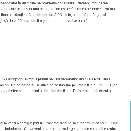
negociator în discuțiile pe problema consiliului județean, impunerea lui
ințe pe care le-ați suportat mai puțin țanțoș decât sunteți de-obicei . Nu din
ta timp cât lăsați mafia mehedințeană PNL-istă, condusă de Bușoi, și
ții, să decidă în numele timișorenilor nu ne veți avea alături.
.
S-a autopropus-impus primul pe lista senatorilor din filiala PNL Timis,
opoviciu. De ce naiba nu se duce sa se impuna pe listele filialei PNL Cluj, pe
de politetea si bunul simt al libralilor din filiala Timis e mai mult decat o
i la vot si a castigat psdul ! Prost mai trebuie sa fii neamule ca sa nu iti dai
 ……hahahaha!. Ce va veni in iarna o sa va lingeti pe sula ca cainii cu robu