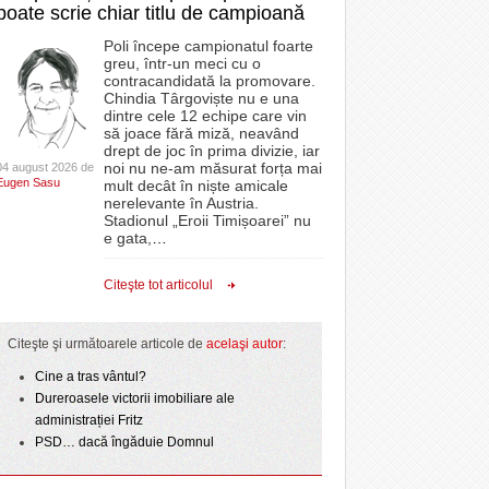
poate scrie chiar titlu de campioană
Poli începe campionatul foarte
greu, într-un meci cu o
contracandidată la promovare.
Chindia Târgoviște nu e una
dintre cele 12 echipe care vin
să joace fără miză, neavând
drept de joc în prima divizie, iar
noi nu ne-am măsurat forța mai
04 august 2026 de
Eugen Sasu
mult decât în niște amicale
nerelevante în Austria.
Stadionul „Eroii Timișoarei” nu
e gata,
…
Citeşte tot articolul
Citeşte şi următoarele articole de
acelaşi autor
:
Cine a tras vântul?
Dureroasele victorii imobiliare ale
administrației Fritz
PSD… dacă îngăduie Domnul