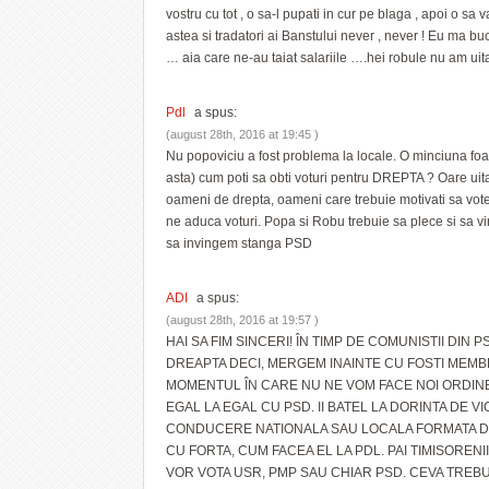
vostru cu tot , o sa-l pupati in cur pe blaga , apoi o s
astea si tradatori ai Banstului never , never ! Eu ma buc
… aia care ne-au taiat salariile ….hei robule nu am uita
Pdl
a spus:
(august 28th, 2016 at 19:45 )
Nu popoviciu a fost problema la locale. O minciuna fo
asta) cum poti sa obti voturi pentru DREPTA ? Oare uit
oameni de drepta, oameni care trebuie motivati sa votez
ne aduca voturi. Popa si Robu trebuie sa plece si sa 
sa invingem stanga PSD
ADI
a spus:
(august 28th, 2016 at 19:57 )
HAI SA FIM SINCERI! ÎN TIMP DE COMUNISTII DIN 
DREAPTA DECI, MERGEM INAINTE CU FOSTI MEMBRI
MOMENTUL ÎN CARE NU NE VOM FACE NOI ORDINE
EGAL LA EGAL CU PSD. II BATEL LA DORINTA DE V
CONDUCERE NATIONALA SAU LOCALA FORMATA DIN
CU FORTA, CUM FACEA EL LA PDL. PAI TIMISORENII
VOR VOTA USR, PMP SAU CHIAR PSD. CEVA TREBUIE 