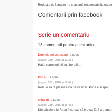
Redacția deBanat.ro nu-și asumă responsabilitatea pent
Comentarii prin facebook
Scrie un comentariu
13 comentarii pentru
acest articol
Don miguel sebastian
a spus:
(august 28th, 2016 at 12:38 )
Halal copresedinti au liberalii….
Psd 45
a spus:
(august 28th, 2016 at 12:49 )
Robu o sa re plesneasca peste botic. Popa a scapat.
mihaitm
a spus:
(august 28th, 2016 at 16:41 )
Din păcate d-le Robu încercați să bravați fără argument