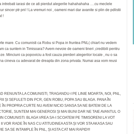
a va intrebati iarasi de ce ati pierdut alegerile hahahahaha ….cu meclele
ur sincer ptr pnl ! La vremuri noi , oameni mari dar avanite si plin de pdlistii
t !
arte mare. Cu comunisti ca Robu si Popa in fruntea PNL( chiart nu vedem
am ca suntem in Timisoara? Avem nevoie de oameni tineri ,credibili pentru
e. Minciuni ca popoviciu a fost cauza pierderi alegerilor locale , nu o sa
vina cineva cu adevarat de dreapta din zona privata. Numai asa vom reusi
PSD RENUNTA LA COMUNISTI, TRAGANDU-I PE LINIE MOARTA, NOI, PNL,
I ȘI SEFULETI DIN PCR, GEN ROBU, POPA SAU BLAGA. PANA ÎN
 ÎN PROPRIA CURTE NU AVEM NICIO SANSA SA NE BATEM DE LA
ICTORIE, SUNTEM MAI GENEROSI ȘI MAI BUNI DAR NE TAIE AVANTUL O
 COMUNISTI. BLAGA VREA SA-I SCOATEM PE TIMISORENI LA VOT
 II VOR RADE ÎN NAS CU ATITUDINEA ASTA ȘI VOR STA AKASA SAU
SA SE INTAMPLE ÎN PNL, ȘI ASTA CAT MAI RAPID!!!