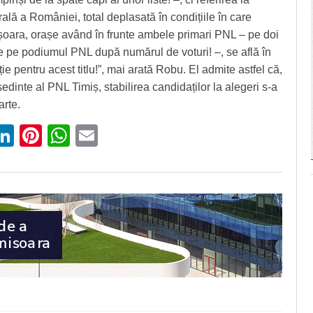
rală a României, total deplasată în condițiile în care
ișoara, orașe având în frunte ambele primari PNL – pe doi
de pe podiumul PNL după numărul de voturi! –, se află în
ie pentru acest titlu!”, mai arată Robu. El admite astfel că,
edinte al PNL Timiș, stabilirea candidaților la alegeri s-a
arte.
ebook
witter
LinkedIn
Pinterest
WhatsApp
Email