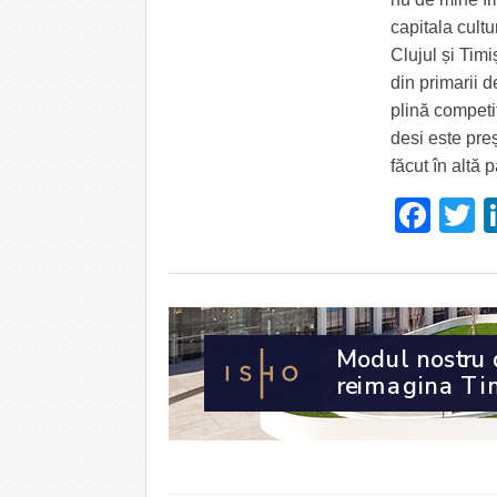
capitala cultu
Clujul și Tim
din primarii 
plină competiț
desi este preș
făcut în altă p
Fac
T