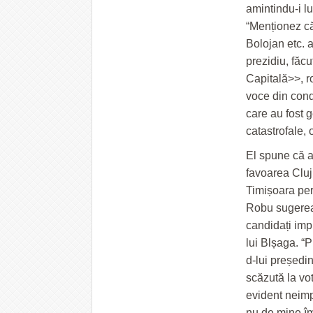
amintindu-i lu
“Menționez că
Bolojan etc. a
prezidiu, făc
Capitală>>, ro
voce din cond
care au fost g
catastrofale,
El spune că a 
favoarea Cluj
Timișoara per
Robu sugereaz
candidați impu
lui Blșaga. “P
d-lui președi
scăzută la vot
evident neimp
nu de mine împ