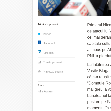
Trimite la prieteni
Primarul Nico
de atacul lui
Twitter
cel mai deranj
capitală cultu
Facebook
a impus pe Al
Linkedin
PNL a pierdut
Trimite pe email
La întâlnirea 
Vasile Blaga 
Printează pagina
că n-a reușit 
“Domnule Rob
Autor
mai greu la vo
Iulia Avram
bănățeanul la
postare pe Fa
momentul în c