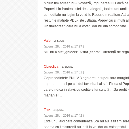
niciun timișorean nu-i Votează, impunerea lui Falcă ca 
Popovici în fruntea listei de la alegeri , toate sunt umil
comoditate nu ieșim la vot d-le Robu, din realism. Atâ
resturile mafiote PDL- iste , Blaga, Popoviciu și mulți al
Un timișorean care nu a votat , dar nu din comoditate.
Valer
a spus:
(august 28th, 2016 at 17:27 )
Nu, nu a stat „ghiocel”. A stat „capra”. Diferență de regn
Obiectiva!
a spus:
(august 28th, 2016 at 17:31 )
Copresedintele PNL V.Blaga are un tupeu fara margini. 
impunandu-i si pe cei doi favorizati ai sai; Pirtea si P
care o ridica in slavi, cu coditele lui cu tot?!…Sa profiti 
marlanie!…
Tmx
a spus:
(august 28th, 2016 at 17:42 )
Este unul aici care comenteaza , ca nu au iesit timisoren
seama ca timisorenii au iesit la vot dar au votat psdul