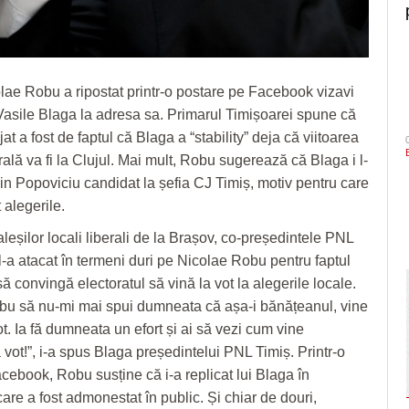
lae Robu a ripostat printr-o postare pe Facebook vizavi
 Vasile Blaga la adresa sa. Primarul Timișoarei spune că
at a fost de faptul că Blaga a “stability” deja că viitoarea
rală va fi la Clujul. Mai mult, Robu sugerează că Blaga i l-
in Popoviciu candidat la șefia CJ Timiș, motiv pentru care
 alegerile.
aleșilor locali liberali de la Brașov, co-președintele PNL
l-a atacat în termeni duri pe Nicolae Robu pentru faptul
să convingă electoratul să vină la vot la alegerile locale.
u să nu-mi mai spui dumneata că așa-i bănățeanul, vine
t. Ia fă dumneata un efort și ai să vezi cum vine
 vot!”, i-a spus Blaga președintelui PNL Timiș. Printr-o
cebook, Robu susține că i-a replicat lui Blaga în
are a fost admonestat în public. Și chiar de douri,