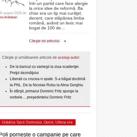
CLIPURI VIDEO
într-un partid care face alergie
proiectelor derulate de instituție din fonduri
la orice idee de reformă. Ba
La Muzeul Apei are loc expoziția „Sub semnul
 Politehnica atacă
- 11 December 2025
JOCURI ONLINE
europene/FOTO
chiar era un tip mai curăţel,
05 august 2026 de
- 4
care o nou-promovată
Ino Ardelean
curgerii. Între transparență și permanență”
decent, care stăpânea limba
DIVERSE
română, având un lexic mai
e şi
August 2026
ANAF oferă persoanelor fizice posibilitatea să
ipe ce a pierdut
bogat de 100 de
…
- 3 August 2026
beneficieze de Declarația Unică 212
omovare
FARMACII DIN
 2
Ziua Timișoarei – City Celebration. Programul
- 25 November 2025
precompletată
TIMIŞOARA
Citeşte tot articolul
- 3 August 2026
amentul cu o victorie
ultimei zile
HARTA TIMIŞOAREI
- 25 July 2026
Romanian Business Leaders lansează RBL
dicat
View all
- 19 November
ii în
Banat, prima filială din vestul țării
LICEE, ŞCOLI ŞI
Citeşte şi următoarele articole de
acelaşi autor:
2025
GRĂDINIŢE DIN TIMIŞ
De la bancul cu vameşii la ziua scadenţei.
View all
PRIMĂRIILE DIN TIMIŞ
Preţul dezmăţului
Liberali cu crucea-n spate. S-a băgat doctrină
SFATUL MEDICULUI
la PNL. De la Nicolae Robu la Alina Gorghiu
SFATURI JURIDICE
În sfârşit, primarul Dominic Fritz ajunge la
vorbele… preşedintelui Dominic Fritz
Grădina Taicii Domnului
,
Opinii
,
Ultima ora
Poli pornește o campanie pe care