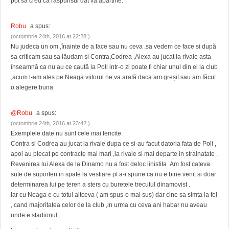
pot sa cred ca raspunsul dat va apartine.
Robu
a spus:
(octombrie 24th, 2016 at 22:28 )
Nu judeca un om ,înainte de a face sau nu ceva ,sa vedem ce face si după
sa criticam sau sa lăudam si Contra,Codrea ,Alexa au jucat la rivale asta
înseamnă ca nu au ce caută la Poli intr-o zi poate fi chiar unul din ei la club
,acum l-am ales pe Neaga viitorul ne va arată daca am greșit sau am făcut
o alegere buna
@Robu
a spus:
(octombrie 24th, 2016 at 23:42 )
Exemplele date nu sunt cele mai fericite.
Contra si Codrea au jucat la rivale dupa ce si-au facut datoria fata de Poli ,
apoi au plecat pe contracte mai mari ,la rivale si mai departe in strainatate .
Revenirea lui Alexa de la Dinamo nu a fost deloc linistita .Am fost cateva
sute de suporteri in spate la vestiare pt a-i spune ca nu e bine venit si doar
determinarea lui pe teren a sters cu buretele trecutul dinamovist .
Iar cu Neaga e cu totul altceva ( am spus-o mai sus) dar cine sa simta la fel
, cand majoritatea celor de la club ,in urma cu ceva ani habar nu aveau
unde e stadionul .