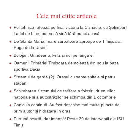
Cele mai citite articole
Politehnica ratează pe final victoria la Cisnădie, cu Șelimbăr!
La fel de bine, putea să vină fără punct acasă
De Sfânta Maria, mare sărbătoare aproape de Timişoara.
Ruga de la Urseni
Bolojan, Grindeanu, Fritz și noi pe lângă ei
Oamenii Primăriei Timișoara demolează din nou la baza
sportivă Dacia
Sistemul de gardă (2). Orașul cu șapte spitale și patru
stăpâni
Schimbarea sistemului de tarifare a folosirii drumurilor
naționale și a autostrăzilor se schimbă din 1 octombrie
Canicula continuă. Au fost deschise mai multe puncte de
prim ajutor şi hidratare în oraș
Furtună scurtă, dar intensă! Peste 20 de intervenții ale ISU
Timiș