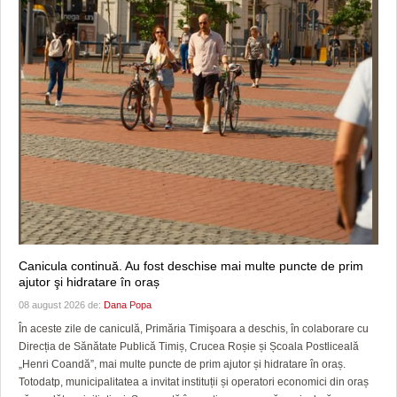
Canicula continuă. Au fost deschise mai multe puncte de prim
ajutor şi hidratare în oraș
08 august 2026 de:
Dana Popa
În aceste zile de caniculă, Primăria Timişoara a deschis, în colaborare cu
Direcția de Sănătate Publică Timiș, Crucea Roșie și Școala Postliceală
„Henri Coandă”, mai multe puncte de prim ajutor și hidratare în oraș.
Totodatp, municipalitatea a invitat instituții și operatori economici din oraș