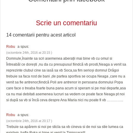
Scrie un comentariu
14 comentarii pentru
acest articol
Robu
a spus:
(octombrie 24th, 2016 at 20:15 )
Domnule,înainte sa scri asemenea aberații mai bine vb cu omul si
Întreabăl ce dorești ,nu da cu presupusul fiindcă vb prosti,Neaga a venit sa
reprezinte clubul cine sa iasă sa vb Soca,sa fim serioși domnul Drăgoi
trebuie sa faca rost de bani ,de partea sportiva se ocupa Neaga ,care nu a
venit sa fie antrenor,fiindcă Poli are antrenor in persoana domnului Popa
care face o treaba foarte buna pana acum si speram si pe mai departe,asa
ca nu mai debitati asemenea lucruri sa vedem ce poate face Neaga pt noi
si după sa vb si încă ceva despre Ana Maria nici nu poate fi vb …………..
Robu
a spus:
(octombrie 24th, 2016 at 20:17 )
Trebuie sa apărem si noi pe sticla sa vb cineva si de noi sa stie lumea ca
existam ,bafta Ryka si bine ai venit la Timisoara!!!