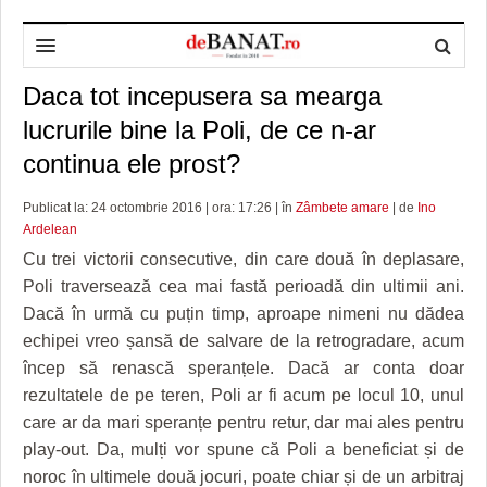
Daca tot incepusera sa mearga
HOME
lucrurile bine la Poli, de ce n-ar
ADMINISTRAȚIE
DESPRE NOI
continua ele prost?
POLITICĂ
REDACȚIA DEBANAT
PRIMĂRIA TIMIŞOARA
Publicat la: 24 octombrie 2016 | ora: 17:26 | în
Zâmbete amare
| de
Ino
SPORT
POLITICA DE COOKIES
CONSILIUL JUDEŢEAN TIMIŞ
POLITICA
Ardelean
Cu trei victorii consecutive, din care două în deplasare,
OPINII
POLITICA DE CONFIDENȚIALITATE
PREFECTURA TIMIŞ
POLI TIMISOARA
Poli traversează cea mai fastă perioadă din ultimii ani.
Dacă în urmă cu puțin timp, aproape nimeni nu dădea
TIMP LIBER ȘI CULTURĂ
FOTBAL JUDETEAN
DOSARELE DEBANAT
echipei vreo șansă de salvare de la retrogradare, acum
ECONOMIC
ALTE SPORTURI
ETICA LUCIDITĂȚII ASISTATE
TIMP LIBER
încep să renască speranțele. Dacă ar conta doar
rezultatele de pe teren, Poli ar fi acum pe locul 10, unul
SĂNĂTATE
JURNAL DE CAMPANIE
ULTRAMARIN VA RECOMANDA
AFACERI
care ar da mari speranțe pentru retur, dar mai ales pentru
MAI MULTE
ZÂMBETE AMARE
CULTURA
play-out. Da, mulți vor spune că Poli a beneficiat și de
noroc în ultimele două jocuri, poate chiar și de un arbitraj