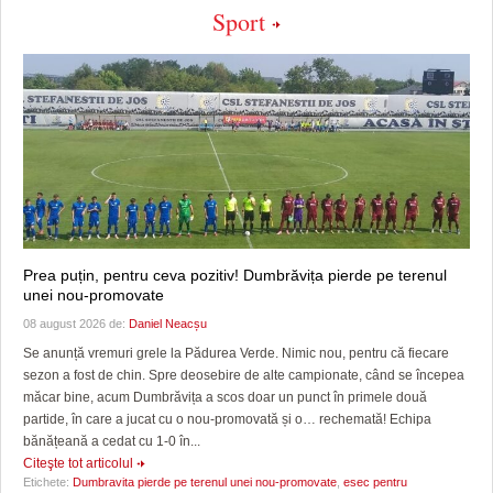
Sport
Prea puțin, pentru ceva pozitiv! Dumbrăvița pierde pe terenul
unei nou-promovate
08 august 2026 de:
Daniel Neacșu
Se anunță vremuri grele la Pădurea Verde. Nimic nou, pentru că fiecare
sezon a fost de chin. Spre deosebire de alte campionate, când se începea
măcar bine, acum Dumbrăvița a scos doar un punct în primele două
partide, în care a jucat cu o nou-promovată și o… rechemată! Echipa
bănățeană a cedat cu 1-0 în...
Citeşte tot articolul
Etichete:
Dumbravita pierde pe terenul unei nou-promovate
,
esec pentru