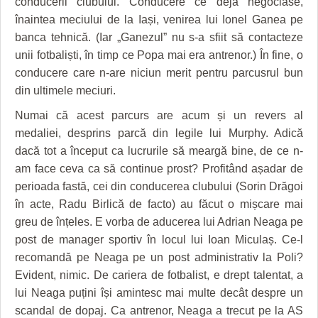
conducerii clubului. Conducere ce deja negociase,
HARTA TIMIŞOAREI
înaintea meciului de la Iași, venirea lui Ionel Ganea pe
LICEE, ŞCOLI ŞI GRĂDINIŢE DIN TIMIŞ
banca tehnică. (Iar „Ganezul” nu s-a sfiit să contacteze
unii fotbaliști, în timp ce Popa mai era antrenor.) În fine, o
PRIMĂRIILE DIN TIMIŞ
conducere care n-are niciun merit pentru parcusrul bun
din ultimele meciuri.
SFATUL MEDICULUI
Numai că acest parcurs are acum și un revers al
SFATURI JURIDICE
medaliei, desprins parcă din legile lui Murphy. Adică
dacă tot a început ca lucrurile să meargă bine, de ce n-
am face ceva ca să continue prost? Profitând așadar de
perioada fastă, cei din conducerea clubului (Sorin Drăgoi
în acte, Radu Birlică de facto) au făcut o mișcare mai
greu de înțeles. E vorba de aducerea lui Adrian Neaga pe
post de manager sportiv în locul lui Ioan Miculaș. Ce-l
recomandă pe Neaga pe un post administrativ la Poli?
Evident, nimic. De cariera de fotbalist, e drept talentat, a
lui Neaga puțini își amintesc mai multe decât despre un
scandal de dopaj. Ca antrenor, Neaga a trecut pe la AS