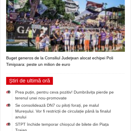
Buget generos de la Consiliul Judeţean alocat echipei Poli
Timişoara: peste un milion de euro
Știri de ultimă oră
Prea puțin, pentru ceva pozitiv! Dumbrăvița pierde pe
d
B
terenul unei nou-promovate
Se consolidează DN7 cu piloți forați, pe malul
d
B
Mureșului. Vor fi restricții de circulație până la finalul
anului
STPT închide temporar chioșcul de bilete din Piața
d
B
Traian