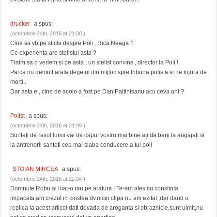
drucker
a spus:
(octombrie 24th, 2016 at 21:30 )
Cine sa vb pe sticla despre Poli , Rica Neaga ?
Ce experienta are stelistul asta ?
Traim sa o vedem si pe asta , un stelist convins , director la Poli !
Parca nu demult arata degetul din mijloc spre tribuna polista si ne injura de
morti .
Dar asta e , cine de acolo a fost pe Dan Paltinisanu acu ceva ani ?
Polist
a spus:
(octombrie 24th, 2016 at 21:49 )
Sunteți de rasul lumii vai de capul vostru mai bine ați da bani la angajați si
la antrenorii santeti cea mai slaba conducere a lui poli
STOIAN MIRCEA
a spus:
(octombrie 24th, 2016 at 22:04 )
Domnule Robu ai luat-o rau pe aratura ! Te-am ales cu constinta
impacata,am crezut in cinstea dv.nicio clipa nu am ezitat ,dar dand o
replica la acest articol dati dovada de aroganta si obraznicie,sunt uimit,nu