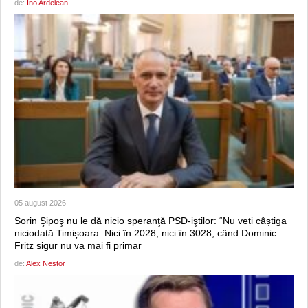
de:
Ino Ardelean
05 august 2026
Sorin Şipoş nu le dă nicio speranţă PSD-iştilor: “Nu veți câștiga
niciodată Timișoara. Nici în 2028, nici în 3028, când Dominic
Fritz sigur nu va mai fi primar
de:
Alex Nestor