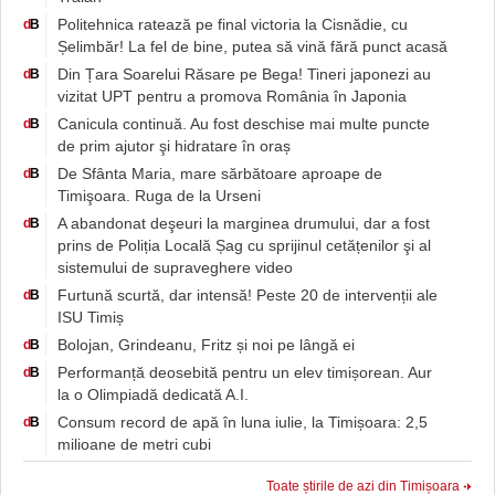
Politehnica ratează pe final victoria la Cisnădie, cu
d
B
Șelimbăr! La fel de bine, putea să vină fără punct acasă
Din Țara Soarelui Răsare pe Bega! Tineri japonezi au
d
B
vizitat UPT pentru a promova România în Japonia
Canicula continuă. Au fost deschise mai multe puncte
d
B
de prim ajutor şi hidratare în oraș
De Sfânta Maria, mare sărbătoare aproape de
d
B
Timişoara. Ruga de la Urseni
A abandonat deşeuri la marginea drumului, dar a fost
d
B
prins de Poliția Locală Șag cu sprijinul cetățenilor şi al
sistemului de supraveghere video
Furtună scurtă, dar intensă! Peste 20 de intervenții ale
d
B
ISU Timiș
Bolojan, Grindeanu, Fritz și noi pe lângă ei
d
B
Performanță deosebită pentru un elev timișorean. Aur
d
B
la o Olimpiadă dedicată A.I.
Consum record de apă în luna iulie, la Timișoara: 2,5
d
B
milioane de metri cubi
Toate știrile de azi din Timișoara