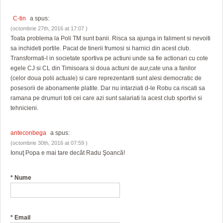
C-tin
a spus:
(octombrie 27th, 2016 at 17:07 )
Toata problema la Poli TM sunt banii. Risca sa ajunga in faliment si nevoiti
sa inchideti portile. Pacat de tinerii frumosi si harnici din acest club.
Transformati-l in societate sportiva pe actiuni unde sa fie actionari cu cote
egele CJ si CL din Timisoara si doua actiuni de aur,cate una a fanilor
(celor doua polii actuale) si care reprezentanti sunt alesi democratic de
posesorii de abonamente platite. Dar nu intarziati d-le Robu ca riscati sa
ramana pe drumuri toti cei care azi sunt salariati la acest club sportivi si
tehnicieni.
anteconbega
a spus:
(octombrie 30th, 2016 at 07:59 )
Ionuţ Popa e mai tare decât Radu Şoancă!
*
Nume
*
Email