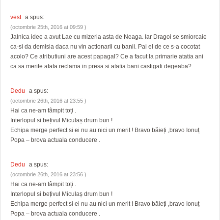
vest
a spus:
(octombrie 25th, 2016 at 09:59 )
Jalnica idee a avut Lae cu mizeria asta de Neaga. Iar Dragoi se smiorcaie
ca-si da demisia daca nu vin actionarii cu banii. Pai el de ce s-a cocotat
acolo? Ce atributiuni are acest papagal? Ce a facut la primarie atatia ani
ca sa merite atata reclama in presa si atatia bani castigati degeaba?
Dedu
a spus:
(octombrie 26th, 2016 at 23:55 )
Hai ca ne-am tâmpit toți .
Interlopul si bețivul Miculaș drum bun !
Echipa merge perfect si ei nu au nici un merit ! Bravo băieți ,bravo Ionuț
Popa – brova actuala conducere .
Dedu
a spus:
(octombrie 26th, 2016 at 23:56 )
Hai ca ne-am tâmpit toți .
Interlopul si bețivul Miculaș drum bun !
Echipa merge perfect si ei nu au nici un merit ! Bravo băieți ,bravo Ionuț
Popa – brova actuala conducere .