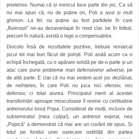
GRĂDINA TAICII DOMNULUI
CRONICĂ DE FILM
ACCIDENTE
prietenos. Numai că și norocul face parte din joc. Ca să
nu mai spun că, nu de puține ori, Poli a avut și mult
ZIARISTU’ DE TERASĂ
UNDE MERGEM
ANUNŢURI
ghinion. La fel, nu puține au fost partidele în care
CU OIŞTEA-N KIERKEGAARD
FILME DOCUMENTARE
INFO SI UTILE
„fluierașii” ne-au dezavantajat în mod clar. Iar în fotbal,
precum în natură, există o lege a compensațiilor,
FINANŢĂRI DE LA A LA Z
CLIPURI VIDEO
CULTURA
Dincolo însă de rezultatele pozitive, trebuie remarcat
PE SURSE
JOCURI ONLINE
INVATAMANT
jocul tot mai bun făcut de poliști. Poli arată acum ca o
echipă închegată, cu o apărare solidă pe de-o parte și un
JUSTITIE
atac care pune probleme mari defensivelor adverse, pe
de altă parte. E clar că nu mai vedem acel joc dezlânat,
FILME DOCUMENTARE
de neînțeles, în care Poli nu juca nici ofensiv, nici
CLIPURI VIDEO
defensiv, ci total aiurea. Principalul merit al acestei
transformări aproape miraculoase îi revine cu certitudine
JOCURI ONLINE
antrenorului Ionuț Popa. Considerat de mulți, inclusiv de
DIVERSE
subsemnatul (mea culpa!), un antrenor expirat, nea
„Popică” a demonstrat că mai are un cuvânt de spus. Și
FARMACII DIN TIMIŞOARA
totul pe fondul unei oarecare ostilități din partea