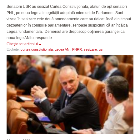
Senatorii USR au sesizat Curtea Constituțională, alături de opt senatori
PNL, pe noua lege a integrității adoptată miercuri de Parlament. Sunt
vizate în sesizare cele două amendamente care au ridicat, încă din timpul
dezbaterilor în comisiile parlamentare, serioase suspiciuni că ar încălca
Legea fundamentală. Demersul are drept scop obținerea garanției că
noua lege ANI corespunde...
Citeşte tot articolul
Etichete:
curtea constitutionala
,
Legea ANI
,
PNRR
,
sesizare
,
usr