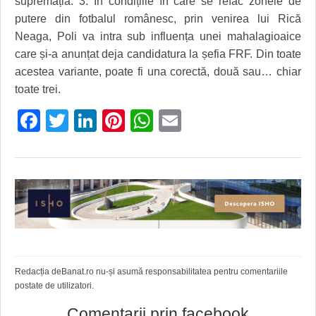
supremația. 3. În condițiile în care se refac zonele de
putere din fotbalul românesc, prin venirea lui Rică
Neaga, Poli va intra sub influența unei mahalagioaice
care și-a anunțat deja candidatura la șefia FRF. Din toate
acestea variante, poate fi una corectă, două sau… chiar
toate trei.
Facebook
Twitter
LinkedIn
Pinterest
WhatsApp
Email
Redacția deBanat.ro nu-și asumă responsabilitatea pentru comentariile
postate de utilizatori.
Comentarii prin facebook