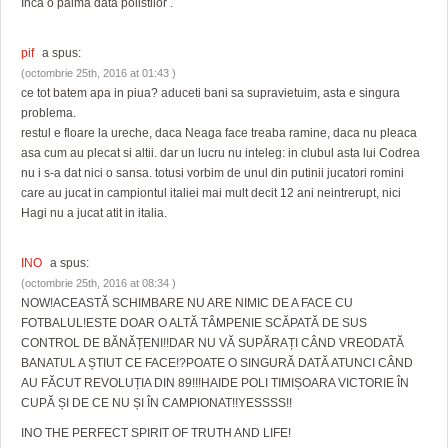
Inca o palma data polistilor .
pif
a spus:
(octombrie 25th, 2016 at 01:43 )
ce tot batem apa in piua? aduceti bani sa supravietuim, asta e singura
problema.
restul e floare la ureche, daca Neaga face treaba ramine, daca nu pleaca
asa cum au plecat si altii. dar un lucru nu inteleg: in clubul asta lui Codrea
nu i s-a dat nici o sansa. totusi vorbim de unul din putinii jucatori romini
care au jucat in campiontul italiei mai mult decit 12 ani neintrerupt, nici
Hagi nu a jucat atit in italia.
INO
a spus:
(octombrie 25th, 2016 at 08:34 )
NOW!ACEASTĂ SCHIMBARE NU ARE NIMIC DE A FACE CU
FOTBALUL!ESTE DOAR O ALTĂ TÂMPENIE SCĂPATĂ DE SUS
CONTROL DE BĂNĂȚENI!!DAR NU VĂ SUPĂRAȚI CÂND VREODATĂ
BANATUL A ȘTIUT CE FACE!?POATE O SINGURĂ DATĂ ATUNCI CÂND
AU FĂCUT REVOLUȚIA DIN 89!!!HAIDE POLI TIMIȘOARA VICTORIE ÎN
CUPĂ ȘI DE CE NU ȘI ÎN CAMPIONAT!!YESSSS!!
INO THE PERFECT SPIRIT OF TRUTH AND LIFE!