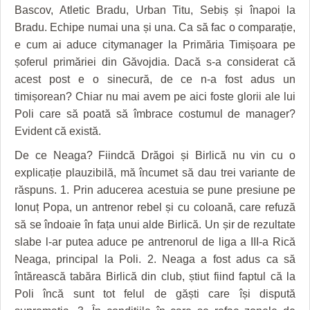
Bascov, Atletic Bradu, Urban Titu, Sebiș și înapoi la
Bradu. Echipe numai una și una. Ca să fac o comparație,
e cum ai aduce citymanager la Primăria Timișoara pe
șoferul primăriei din Găvojdia. Dacă s-a considerat că
acest post e o sinecură, de ce n-a fost adus un
timișorean? Chiar nu mai avem pe aici foste glorii ale lui
Poli care să poată să îmbrace costumul de manager?
Evident că există.
De ce Neaga? Fiindcă Drăgoi și Birlică nu vin cu o
explicație plauzibilă, mă încumet să dau trei variante de
răspuns. 1. Prin aducerea acestuia se pune presiune pe
Ionuț Popa, un antrenor rebel și cu coloană, care refuză
să se îndoaie în fața unui alde Birlică. Un șir de rezultate
slabe l-ar putea aduce pe antrenorul de liga a III-a Rică
Neaga, principal la Poli. 2. Neaga a fost adus ca să
întărească tabăra Birlică din club, știut fiind faptul că la
Poli încă sunt tot felul de găști care își dispută