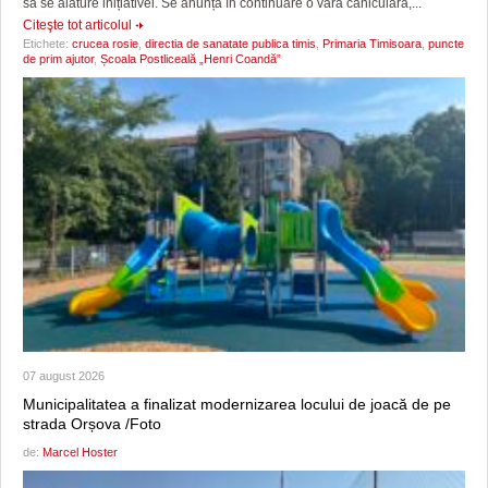
să se alăture inițiativei. Se anunță în continuare o vară caniculară,...
Citeşte tot articolul
Etichete:
crucea rosie
,
directia de sanatate publica timis
,
Primaria Timisoara
,
puncte
de prim ajutor
,
Școala Postliceală „Henri Coandă”
07 august 2026
Municipalitatea a finalizat modernizarea locului de joacă de pe
strada Orșova /Foto
de:
Marcel Hoster