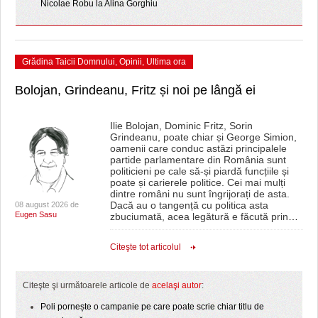
Nicolae Robu la Alina Gorghiu
Grădina Taicii Domnului
,
Opinii
,
Ultima ora
Bolojan, Grindeanu, Fritz și noi pe lângă ei
Ilie Bolojan, Dominic Fritz, Sorin
Grindeanu, poate chiar și George Simion,
oamenii care conduc astăzi principalele
partide parlamentare din România sunt
politicieni pe cale să-și piardă funcțiile și
poate și carierele politice. Cei mai mulți
dintre români nu sunt îngrijorați de asta.
Dacă au o tangență cu politica asta
08 august 2026 de
Eugen Sasu
zbuciumată, acea legătură e făcută prin
…
Citeşte tot articolul
Citeşte şi următoarele articole de
acelaşi autor
:
Poli pornește o campanie pe care poate scrie chiar titlu de