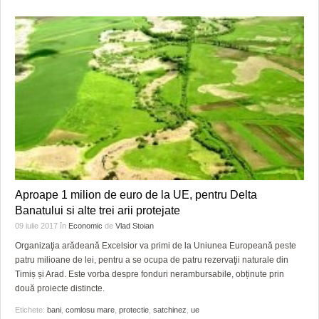
Aproape 1 milion de euro de la UE, pentru Delta
Banatului si alte trei arii protejate
09 iulie 2017
în
Economic
de
Vlad Stoian
Organizaţia arădeană Excelsior va primi de la Uniunea Europeană peste
patru milioane de lei, pentru a se ocupa de patru rezervaţii naturale din
Timiș și Arad. Este vorba despre fonduri nerambursabile, obținute prin
două proiecte distincte.
Etichete:
bani
,
comlosu mare
,
protectie
,
satchinez
,
ue