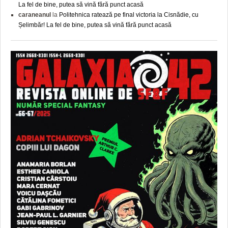
La fel de bine, putea să vină fără punct acasă
caraneanul
la
Politehnica ratează pe final victoria la Cisnădie, cu
Șelimbăr! La fel de bine, putea să vină fără punct acasă