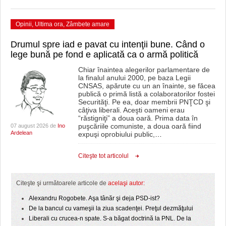
Opinii
,
Ultima ora
,
Zâmbete amare
Drumul spre iad e pavat cu intenţii bune. Când o
lege bună pe fond e aplicată ca o armă politică
Chiar înaintea alegerilor parlamentare de
la finalul anului 2000, pe baza Legii
CNSAS, apărute cu un an înainte, se făcea
publică o primă listă a colaboratorilor fostei
Securităţi. Pe ea, doar membrii PNŢCD şi
câţiva liberali. Aceşti oameni erau
“răstigniţi” a doua oară. Prima data în
puşcăriile comuniste, a doua oară fiind
07 august 2026 de
Ino
Ardelean
expuşi oprobiului public,
…
Citeşte tot articolul
Citeşte şi următoarele articole de
acelaşi autor:
Alexandru Rogobete. Aşa tânăr şi deja PSD-ist?
De la bancul cu vameşii la ziua scadenţei. Preţul dezmăţului
Liberali cu crucea-n spate. S-a băgat doctrină la PNL. De la