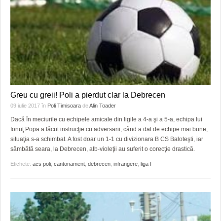
Greu cu greii! Poli a pierdut clar la Debrecen
09 iulie 2017
în
Poli Timisoara
de
Alin Toader
Dacă în meciurile cu echipele amicale din ligile a 4-a şi a 5-a, echipa lui
Ionuţ Popa a făcut instrucţie cu adversarii, când a dat de echipe mai bune,
situaţia s-a schimbat. A fost doar un 1-1 cu divizionara B CS Baloteşti, iar
sâmbătă seara, la Debrecen, alb-violeţii au suferit o corecţie drastică.
Etichete:
acs poli
,
cantonament
,
debrecen
,
infrangere
,
liga I