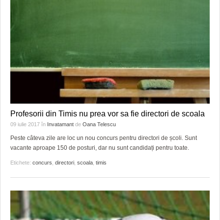
HARTA TIMIŞOAREI
LICEE, ŞCOLI ŞI GRĂDINIŢE DIN TIMIŞ
PRIMĂRIILE DIN TIMIŞ
SFATUL MEDICULUI
SFATURI JURIDICE
Profesorii din Timis nu prea vor sa fie directori de scoala
09 iulie 2017
în
Invatamant
de
Oana Telescu
Peste câteva zile are loc un nou concurs pentru directori de școli. Sunt
vacante aproape 150 de posturi, dar nu sunt candidați pentru toate.
Etichete:
concurs
,
directori
,
scoala
,
timis