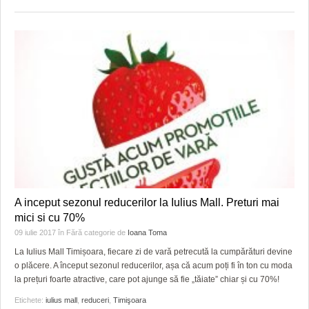
A inceput sezonul reducerilor la Iulius Mall. Preturi mai
mici si cu 70%
09 iulie 2017
în
Fără categorie
de
Ioana Toma
La Iulius Mall Timișoara, fiecare zi de vară petrecută la cumpărături devine
o plăcere. A început sezonul reducerilor, așa că acum poți fi în ton cu moda
la prețuri foarte atractive, care pot ajunge să fie „tăiate” chiar și cu 70%!
Etichete:
iulius mall
,
reduceri
,
Timişoara