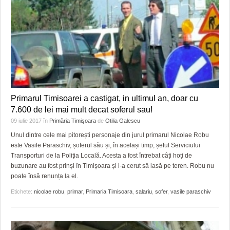
Primarul Timisoarei a castigat, in ultimul an, doar cu
7.600 de lei mai mult decat soferul sau!
09 iulie 2017
în
Primăria Timişoara
de
Otilia Galescu
Unul dintre cele mai pitorești personaje din jurul primarul Nicolae Robu
este Vasile Paraschiv, șoferul său și, în același timp, șeful Serviciului
Transporturi de la Poliţia Locală. Acesta a fost întrebat câți hoți de
buzunare au fost prinși în Timișoara și i-a cerut să iasă pe teren. Robu nu
poate însă renunța la el.
Etichete:
nicolae robu
,
primar
,
Primaria Timisoara
,
salariu
,
sofer
,
vasile paraschiv