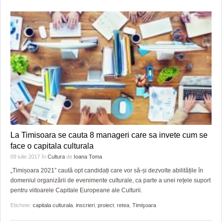
La Timisoara se cauta 8 manageri care sa invete cum se
face o capitala culturala
09 iulie 2017
în
Cultura
de
Ioana Toma
„Timișoara 2021” caută opt candidați care vor să-și dezvolte abilitățile în
domeniul organizării de evenimente culturale, ca parte a unei rețele suport
pentru viitoarele Capitale Europeane ale Culturii.
Etichete:
capitala culturala
,
inscrieri
,
proiect
,
retea
,
Timişoara