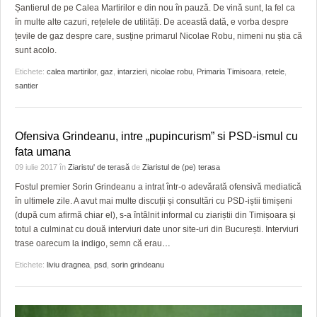
GRĂDINA TAICII DOMNULUI
CRONICĂ DE FILM
ACCIDENTE
Șantierul de pe Calea Martirilor e din nou în pauză. De vină sunt, la fel ca
în multe alte cazuri, rețelele de utilități. De această dată, e vorba despre
ZIARISTU’ DE TERASĂ
UNDE MERGEM
ANUNŢURI
țevile de gaz despre care, susține primarul Nicolae Robu, nimeni nu știa că
sunt acolo.
CU OIŞTEA-N KIERKEGAARD
FILME DOCUMENTARE
INFO SI UTILE
Etichete:
calea martirilor
,
gaz
,
intarzieri
,
nicolae robu
,
Primaria Timisoara
,
retele
,
santier
FINANŢĂRI DE LA A LA Z
CLIPURI VIDEO
CULTURA
PE SURSE
JOCURI ONLINE
INVATAMANT
Ofensiva Grindeanu, intre „pupincurism” si PSD-ismul cu
JUSTITIE
fata umana
09 iulie 2017
în
Ziaristu' de terasă
de
Ziaristul de (pe) terasa
FILME DOCUMENTARE
Fostul premier Sorin Grindeanu a intrat într-o adevărată ofensivă mediatică
în ultimele zile. A avut mai multe discuții și consultări cu PSD-iștii timișeni
CLIPURI VIDEO
(după cum afirmă chiar el), s-a întâlnit informal cu ziariștii din Timișoara și
totul a culminat cu două interviuri date unor site-uri din București. Interviuri
JOCURI ONLINE
trase oarecum la indigo, semn că erau
…
DIVERSE
Etichete:
liviu dragnea
,
psd
,
sorin grindeanu
FARMACII DIN TIMIŞOARA