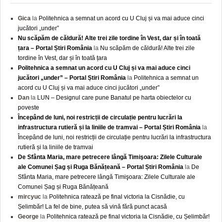
Gica
la
Politehnica a semnat un acord cu U Cluj și va mai aduce cinci
jucători „under”
Nu scăpăm de căldură! Alte trei zile tordine în Vest, dar și în toată
țara – Portal Știri România
la
Nu scăpăm de căldură! Alte trei zile
tordine în Vest, dar și în toată țara
Politehnica a semnat un acord cu U Cluj și va mai aduce cinci
jucători „under” – Portal Știri România
la
Politehnica a semnat un
acord cu U Cluj și va mai aduce cinci jucători „under”
Dan
la
LUN – Designul care pune Banatul pe harta obiectelor cu
poveste
Începând de luni, noi restricții de circulație pentru lucrări la
infrastructura rutieră și la liniile de tramvai – Portal Știri România
la
Începând de luni, noi restricții de circulație pentru lucrări la infrastructura
rutieră și la liniile de tramvai
De Sfânta Maria, mare petrecere lângă Timişoara: Zilele Culturale
ale Comunei Șag și Ruga Bănățeană – Portal Știri România
la
De
Sfânta Maria, mare petrecere lângă Timişoara: Zilele Culturale ale
Comunei Șag și Ruga Bănățeană
mircyuc
la
Politehnica ratează pe final victoria la Cisnădie, cu
Șelimbăr! La fel de bine, putea să vină fără punct acasă
George
la
Politehnica ratează pe final victoria la Cisnădie, cu Șelimbăr!