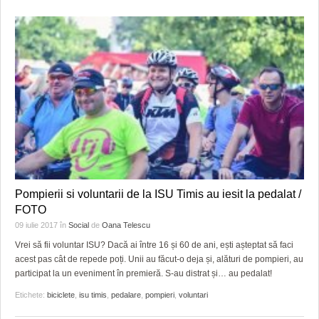
Pompierii si voluntarii de la ISU Timis au iesit la pedalat /
FOTO
09 iulie 2017
în
Social
de
Oana Telescu
Vrei să fii voluntar ISU? Dacă ai între 16 și 60 de ani, ești așteptat să faci
acest pas cât de repede poți. Unii au făcut-o deja și, alături de pompieri, au
participat la un eveniment în premieră. S-au distrat și… au pedalat!
Etichete:
biciclete
,
isu timis
,
pedalare
,
pompieri
,
voluntari