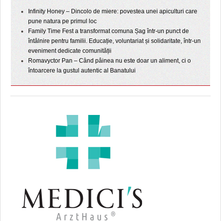
Infinity Honey – Dincolo de miere: povestea unei apiculturi care
pune natura pe primul loc
Family Time Fest a transformat comuna Șag într-un punct de
întâlnire pentru familii. Educație, voluntariat și solidaritate, într-un
eveniment dedicate comunității
Romavyctor Pan – Când pâinea nu este doar un aliment, ci o
întoarcere la gustul autentic al Banatului