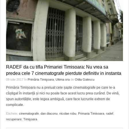
RADEF da cu tifla Primariei Timisoara: Nu vrea sa
predea cele 7 cinematografe pierdute definitiv in instanta
09 iulie 2017
în
Primăria Timişoara
,
Ultima ora
de
Otilia Galescu
Primăria Timișoara nu a preluat cele șapte cinematografe pe care le-a
câștigat în instanță și nici nu poate face acest lucru prea curând. De vină,
spun autoritățile, este legea ambiguă, care face lucrurile extrem de
complicate.
Etichete:
cinematografe
,
dan diaconu
,
nicolae robu
,
Primaria Timisoara
,
radef
,
recuperare
,
Timişoara