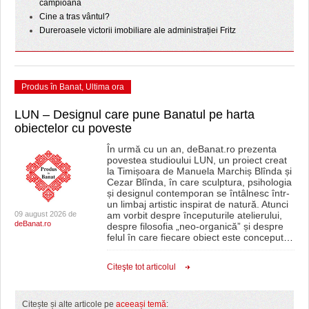
campioană
Cine a tras vântul?
Dureroasele victorii imobiliare ale administrației Fritz
Produs în Banat
,
Ultima ora
LUN – Designul care pune Banatul pe harta
obiectelor cu poveste
În urmă cu un an, deBanat.ro prezenta
povestea studioului LUN, un proiect creat
la Timișoara de Manuela Marchiș Blînda și
Cezar Blînda, în care sculptura, psihologia
și designul contemporan se întâlnesc într-
un limbaj artistic inspirat de natură. Atunci
09 august 2026 de
am vorbit despre începuturile atelierului,
deBanat.ro
despre filosofia „neo-organică” și despre
felul în care fiecare obiect este conceput
…
Citeşte tot articolul
Citește și alte articole pe
aceeași temă
: