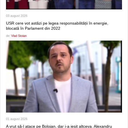
03 august 2026
USR cere vot astăzi pe legea responsabilității în energie,
blocată în Parlament din 2022
de:
Vlad Stoian
01 august 2026
A vrut să-l atace pe Bolojan, dar i-a ieşit altceva. Alexandru