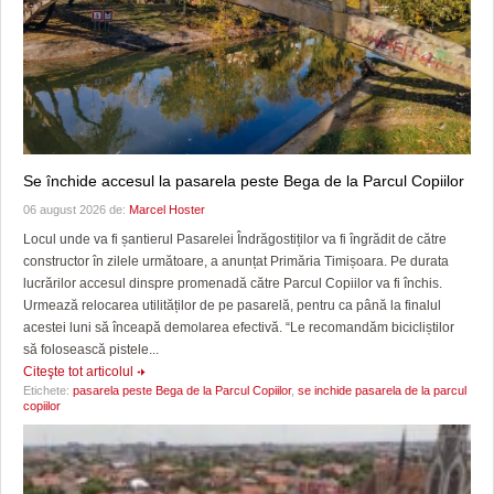
Se închide accesul la pasarela peste Bega de la Parcul Copiilor
06 august 2026 de:
Marcel Hoster
Locul unde va fi șantierul Pasarelei Îndrăgostiților va fi îngrădit de către
constructor în zilele următoare, a anunțat Primăria Timișoara. Pe durata
lucrărilor accesul dinspre promenadă către Parcul Copiilor va fi închis.
Urmează relocarea utilităților de pe pasarelă, pentru ca până la finalul
acestei luni să înceapă demolarea efectivă. “Le recomandăm bicicliștilor
să folosească pistele...
Citeşte tot articolul
Etichete:
pasarela peste Bega de la Parcul Copiilor
,
se inchide pasarela de la parcul
copiilor