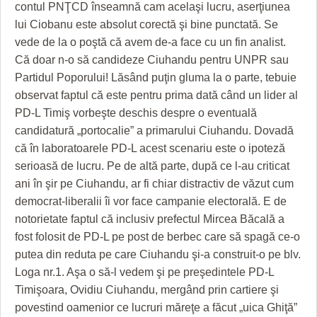
GRĂDINA TAICII DOMNULUI
CRONICĂ DE FILM
ACCIDENTE
contul PNŢCD înseamnă cam acelaşi lucru, aserţiunea
lui Ciobanu este absolut corectă şi bine punctată. Se
ZIARISTU’ DE TERASĂ
UNDE MERGEM
ANUNŢURI
vede de la o poştă că avem de-a face cu un fin analist.
Că doar n-o să candideze Ciuhandu pentru UNPR sau
CU OIŞTEA-N KIERKEGAARD
FILME DOCUMENTARE
INFO SI UTILE
Partidul Poporului! Lăsând puţin gluma la o parte, tebuie
FINANŢĂRI DE LA A LA Z
CLIPURI VIDEO
CULTURA
observat faptul că este pentru prima dată când un lider al
PD-L Timiş vorbeşte deschis despre o eventuală
PE SURSE
JOCURI ONLINE
INVATAMANT
candidatură „portocalie” a primarului Ciuhandu. Dovadă
că în laboratoarele PD-L acest scenariu este o ipoteză
JUSTITIE
serioasă de lucru. Pe de altă parte, după ce l-au criticat
FILME DOCUMENTARE
ani în şir pe Ciuhandu, ar fi chiar distractiv de văzut cum
democrat-liberalii îi vor face campanie electorală. E de
CLIPURI VIDEO
notorietate faptul că inclusiv prefectul Mircea Băcală a
JOCURI ONLINE
fost folosit de PD-L pe post de berbec care să spagă ce-o
putea din reduta pe care Ciuhandu şi-a construit-o pe blv.
DIVERSE
Loga nr.1. Aşa o să-l vedem şi pe preşedintele PD-L
Timişoara, Ovidiu Ciuhandu, mergând prin cartiere şi
FARMACII DIN TIMIŞOARA
povestind oamenior ce lucruri măreţe a făcut „uica Ghiţă”