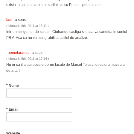
exista in echipa care s-a maritat azi cu Ponta…printre altele….
laur
a spus:
(februarie 6th, 2011 at 13:11 )
Intr-un simgur tur de scrutin, Ciuhandu castiga si daca va candida in contul
PRM. Asa ca nu va mai grabiti cu astfel de analize.
homotaranus
a spus:
(februarie 6th, 2011 at 17:14 )
Nu or sa il ajute pozele porno facute de Marcel Tolcea, directoru muzeului
de arta ?
*
Nume
*
Email
Website