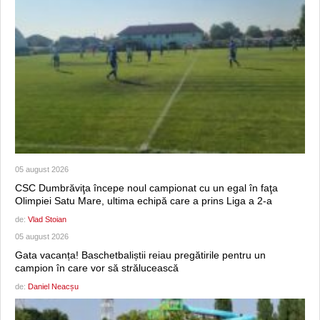
05 august 2026
CSC Dumbrăviţa începe noul campionat cu un egal în faţa
Olimpiei Satu Mare, ultima echipă care a prins Liga a 2-a
de:
Vlad Stoian
05 august 2026
Gata vacanța! Baschetbaliștii reiau pregătirile pentru un
campion în care vor să strălucească
de:
Daniel Neacșu