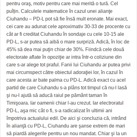
HARTA TIMIŞOAREI
pentru oraş, motiv pentru care mai merită o tură. Cel
puîțin. Calculele matematice în cazul unei alianţe
LICEE, ŞCOLI ŞI GRĂDINIŢE DIN TIMIŞ
Ciuhandu – PD-L pot să fie însă mult eronate. Mai exact,
cei care au adunat cele aproximativ 30-33 de procente cu
PRIMĂRIILE DIN TIMIŞ
cât ar fi creditat Ciuhandu în sondaje cu cele 10-15 ale
SFATUL MEDICULUI
PD-L, s-ar putea să aibă o mare surpriză. Adică, în loc de
45% să dea mai puţin chiar de 30%. Fiindcă cele două
SFATURI JURIDICE
electorate aflate în opoziţie ar intra într-o coliziune din
care s-ar alege tot praful. Fanii lui Ciuhandu ar putea privi
mai circumspect către obiectul adoraţiei lor, în cazul în
care acesta ar bate palma cu PD-L. Adică exact cu acel
partid de care Ciuhandu s-a plâns tot timpul că nu-l lasă
şi nu-l ajută să aducă raiul pe pământ taman în
Timişoara. Iar oamenii chiar l-au crezut. Iar electroratul
PD-L, aşa mic cât o fi, s-a radicalizat în ultimii ani
împotriva actualului edil. De aici şi concluzia că, intrând
în alianţă cu PD-L, Ciuhandu are şanse extrem de mari
să piardă alegerile pentru un nou mandat. Chiar şi la un