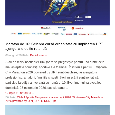
Maraton de 10! Celebra cursă organizată cu implicarea UPT
ajunge la o ediție rotundă
06 august 2026 de:
Daniel Neacșu
S-au deschis înscrierile! Timișoara se pregătește pentru una dintre cele
mai așteptate competiții sportive ale toamnei. Înscrierile pentru Timișoara
City Marathon 2026 powered by UPT sunt deschise, iar alergătorii
profesioniști, amatorii, familiile și susținătorii mișcării sunt invitați să
participe la ediția aniversară cu numărul 10. Evenimentul va avea loc
duminică, 25 octombrie 2026, sub sloganul...
Citeşte tot articolul
Etichete:
Clubul Sportiv Alergotura
,
maraton upt 2026
,
Timisoara City Marathon
2026 powered by UPT
,
UP TO RUN
,
upt