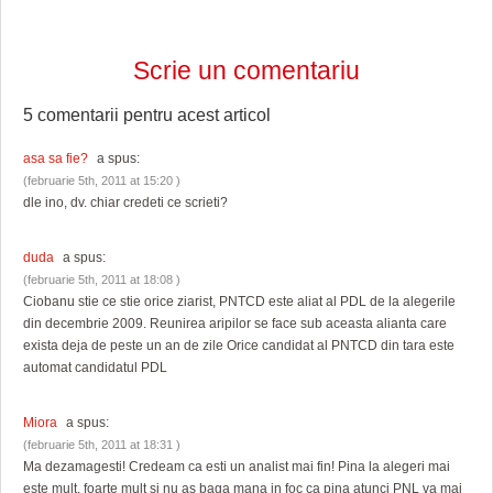
Scrie un comentariu
5 comentarii pentru
acest articol
asa sa fie?
a spus:
(februarie 5th, 2011 at 15:20 )
dle ino, dv. chiar credeti ce scrieti?
duda
a spus:
(februarie 5th, 2011 at 18:08 )
Ciobanu stie ce stie orice ziarist, PNTCD este aliat al PDL de la alegerile
din decembrie 2009. Reunirea aripilor se face sub aceasta alianta care
exista deja de peste un an de zile Orice candidat al PNTCD din tara este
automat candidatul PDL
Miora
a spus:
(februarie 5th, 2011 at 18:31 )
Ma dezamagesti! Credeam ca esti un analist mai fin! Pina la alegeri mai
este mult, foarte mult si nu as baga mana in foc ca pina atunci PNL va mai