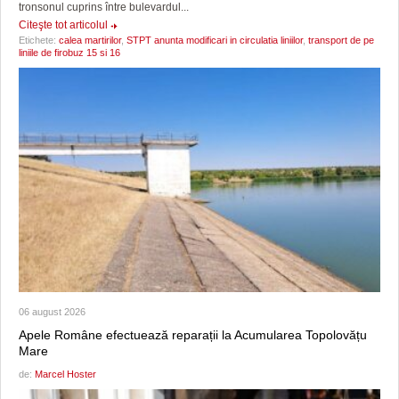
tronsonul cuprins între bulevardul...
Citeşte tot articolul
Etichete:
calea martirilor
,
STPT anunta modificari in circulatia liniilor
,
transport de pe
liniile de firobuz 15 si 16
06 august 2026
Apele Române efectuează reparații la Acumularea Topolovățu
Mare
de:
Marcel Hoster