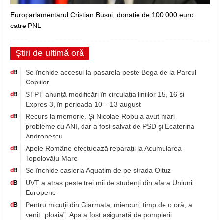
Europarlamentarul Cristian Busoi, donatie de 100.000 euro
catre PNL
Știri de ultimă oră
Se închide accesul la pasarela peste Bega de la Parcul
d
B
Copiilor
STPT anunță modificări în circulația liniilor 15, 16 și
d
B
Expres 3, în perioada 10 – 13 august
Recurs la memorie. Şi Nicolae Robu a avut mari
d
B
probleme cu ANI, dar a fost salvat de PSD şi Ecaterina
Andronescu
Apele Române efectuează reparații la Acumularea
d
B
Topolovățu Mare
Se închide casieria Aquatim de pe strada Oituz
d
B
UVT a atras peste trei mii de studenți din afara Uniunii
d
B
Europene
Pentru micuţii din Giarmata, miercuri, timp de o oră, a
d
B
venit „ploaia”. Apa a fost asigurată de pompierii