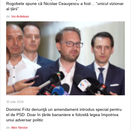
Rogobete spune că Nicolae Ceauşescu a fost… “unicul vizionar
al țării”
de:
Ino Ardelean
30 iulie 2026
Dominic Fritz denunţă un amendament introdus special pentru
el de PSD: Doar în țările bananiere e folosită legea împotriva
unui adversar politic
de:
Alex Nestor