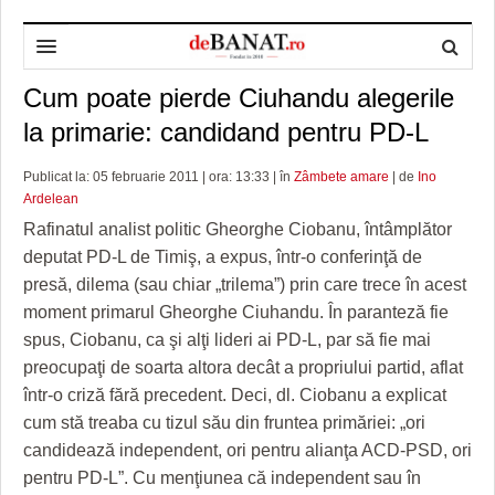
Cum poate pierde Ciuhandu alegerile
HOME
la primarie: candidand pentru PD-L
ADMINISTRAȚIE
DESPRE NOI
Publicat la: 05 februarie 2011 | ora: 13:33 | în
Zâmbete amare
| de
Ino
POLITICĂ
REDACȚIA DEBANAT
PRIMĂRIA TIMIŞOARA
Ardelean
SPORT
POLITICA DE COOKIES
CONSILIUL JUDEŢEAN TIMIŞ
POLITICA
Rafinatul analist politic Gheorghe Ciobanu, întâmplător
deputat PD-L de Timiş, a expus, într-o conferinţă de
OPINII
POLITICA DE CONFIDENȚIALITATE
PREFECTURA TIMIŞ
POLI TIMISOARA
presă, dilema (sau chiar „trilema”) prin care trece în acest
moment primarul Gheorghe Ciuhandu. În paranteză fie
TIMP LIBER ȘI CULTURĂ
FOTBAL JUDETEAN
DOSARELE DEBANAT
spus, Ciobanu, ca şi alţi lideri ai PD-L, par să fie mai
ECONOMIC
ALTE SPORTURI
ETICA LUCIDITĂȚII ASISTATE
TIMP LIBER
preocupaţi de soarta altora decât a propriului partid, aflat
într-o criză fără precedent. Deci, dl. Ciobanu a explicat
SĂNĂTATE
JURNAL DE CAMPANIE
ULTRAMARIN VA RECOMANDA
AFACERI
cum stă treaba cu tizul său din fruntea primăriei: „ori
candidează independent, ori pentru alianţa ACD-PSD, ori
MAI MULTE
ZÂMBETE AMARE
CULTURA
pentru PD-L”. Cu menţiunea că independent sau în