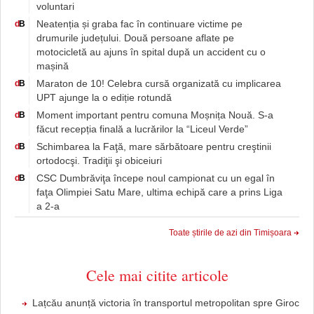
voluntari
Neatenția și graba fac în continuare victime pe
d
B
drumurile județului. Două persoane aflate pe
motocicletă au ajuns în spital după un accident cu o
mașină
Maraton de 10! Celebra cursă organizată cu implicarea
d
B
UPT ajunge la o ediție rotundă
Moment important pentru comuna Moșnița Nouă. S-a
d
B
făcut recepția finală a lucrărilor la “Liceul Verde”
Schimbarea la Faţă, mare sărbătoare pentru creştinii
d
B
ortodocşi. Tradiţii şi obiceiuri
CSC Dumbrăviţa începe noul campionat cu un egal în
d
B
faţa Olimpiei Satu Mare, ultima echipă care a prins Liga
a 2-a
Toate știrile de azi din Timișoara
Cele mai citite articole
Lațcău anunță victoria în transportul metropolitan spre Giroc