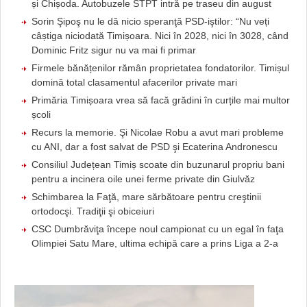
și Chișoda. Autobuzele STPT intră pe traseu din august
Sorin Şipoş nu le dă nicio speranţă PSD-iştilor: “Nu veți
câștiga niciodată Timișoara. Nici în 2028, nici în 3028, când
Dominic Fritz sigur nu va mai fi primar
Firmele bănățenilor rămân proprietatea fondatorilor. Timișul
domină total clasamentul afacerilor private mari
Primăria Timișoara vrea să facă grădini în curțile mai multor
școli
Recurs la memorie. Şi Nicolae Robu a avut mari probleme
cu ANI, dar a fost salvat de PSD şi Ecaterina Andronescu
Consiliul Județean Timiș scoate din buzunarul propriu bani
pentru a incinera oile unei ferme private din Giulvăz
Schimbarea la Faţă, mare sărbătoare pentru creştinii
ortodocşi. Tradiţii şi obiceiuri
CSC Dumbrăviţa începe noul campionat cu un egal în faţa
Olimpiei Satu Mare, ultima echipă care a prins Liga a 2-a