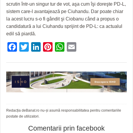
scrutin într-un singur tur de vot, aşa cum îşi doreşte PD-L,
sistem care-l avantajează pe Ciuhandu. Dar poate chiar
la acest lucru s-o fi gândit şi Ciobanu când a propus o
candidatură a lui Ciuhandu sprijint de PD-L: ca actualul
edil să piardă.
Facebook
Twitter
LinkedIn
Pinterest
WhatsApp
Email
Redacția deBanat.ro nu-și asumă responsabilitatea pentru comentariile
postate de utilizatori.
Comentarii prin facebook