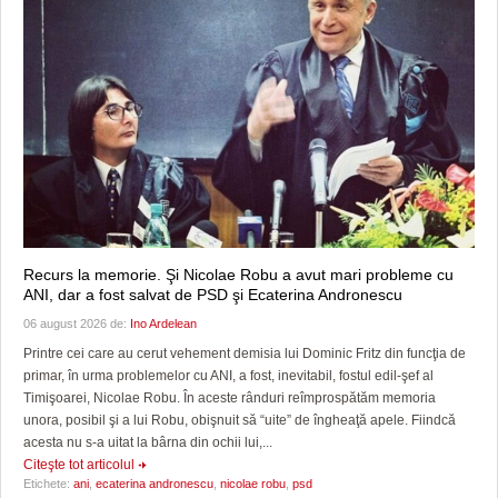
Recurs la memorie. Şi Nicolae Robu a avut mari probleme cu
ANI, dar a fost salvat de PSD şi Ecaterina Andronescu
06 august 2026 de:
Ino Ardelean
Printre cei care au cerut vehement demisia lui Dominic Fritz din funcţia de
primar, în urma problemelor cu ANI, a fost, inevitabil, fostul edil-şef al
Timişoarei, Nicolae Robu. În aceste rânduri reîmprospătăm memoria
unora, posibil şi a lui Robu, obişnuit să “uite” de îngheaţă apele. Fiindcă
acesta nu s-a uitat la bârna din ochii lui,...
Citeşte tot articolul
Etichete:
ani
,
ecaterina andronescu
,
nicolae robu
,
psd