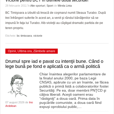
Victorie pentru BCT in ultimele doua secunde!
28 februarie 2011
în
Alte sporturi
,
Sport
de
Mirela Linta
BC Timişoara a izbutit să treacă de coşmarul numit Steaua Turabo. După
trei înfrângeri suferite în acest an, a venit şi rândul bănăţenilor să se
impună în faţa lui Turabo. Alb-violeţii au câştigat dramatic partida de pe
teren propriu.
Etichete:
bc timisoara
,
victorie
Opinii
,
Ultima ora
,
Zâmbete amare
Drumul spre iad e pavat cu intenţii bune. Când o
lege bună pe fond e aplicată ca o armă politică
Chiar înaintea alegerilor parlamentare de
la finalul anului 2000, pe baza Legii
CNSAS, apărute cu un an înainte, se făcea
publică o primă listă a colaboratorilor fostei
Securităţi. Pe ea, doar membrii PNŢCD şi
câţiva liberali. Aceşti oameni erau
“răstigniţi” a doua oară. Prima data în
puşcăriile comuniste, a doua oară fiind
07 august 2026 de
Ino
Ardelean
expuşi oprobiului public,
…