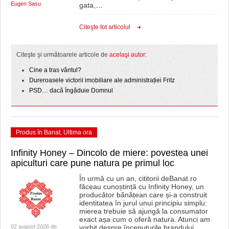
Eugen Sasu
gata,
…
Citeşte tot articolul
Citeşte şi următoarele articole de
acelaşi autor
:
Cine a tras vântul?
Dureroasele victorii imobiliare ale administrației Fritz
PSD… dacă îngăduie Domnul
Produs în Banat
,
Ultima ora
Infinity Honey – Dincolo de miere: povestea unei
apiculturi care pune natura pe primul loc
În urmă cu un an, cititorii deBanat.ro
făceau cunoștință cu Infinity Honey, un
producător bănățean care și-a construit
identitatea în jurul unui principiu simplu:
mierea trebuie să ajungă la consumator
exact așa cum o oferă natura. Atunci am
02 august 2026 de
vorbit despre începuturile brandului,