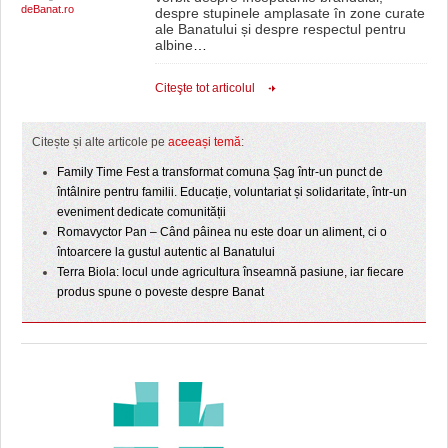
deBanat.ro
despre stupinele amplasate în zone curate
ale Banatului și despre respectul pentru
albine
…
Citeşte tot articolul
Citește și alte articole pe
aceeași temă
:
Family Time Fest a transformat comuna Șag într-un punct de
întâlnire pentru familii. Educație, voluntariat și solidaritate, într-un
eveniment dedicate comunității
Romavyctor Pan – Când pâinea nu este doar un aliment, ci o
întoarcere la gustul autentic al Banatului
Terra Biola: locul unde agricultura înseamnă pasiune, iar fiecare
produs spune o poveste despre Banat