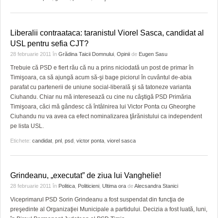
GRĂDINA TAICII DOMNULUI
CRONICĂ DE FILM
ACCIDENTE
ZIARISTU’ DE TERASĂ
UNDE MERGEM
ANUNŢURI
Liberalii contraataca: taranistul Viorel Sasca, candidat al
CU OIŞTEA-N KIERKEGAARD
FILME DOCUMENTARE
INFO SI UTILE
USL pentru sefia CJT?
28 februarie 2011
în
Grădina Taicii Domnului
,
Opinii
de
Eugen Sasu
FINANŢĂRI DE LA A LA Z
CLIPURI VIDEO
CULTURA
Trebuie că PSD e fiert rău că nu a prins niciodată un post de primar în
Timişoara, ca să ajungă acum să-şi bage piciorul în cuvântul de-abia
PE SURSE
JOCURI ONLINE
INVATAMANT
parafat cu partenerii de uniune social-liberală şi să tatoneze varianta
Ciuhandu. Chiar nu mă interesează cu cine nu câştigă PSD Primăria
JUSTITIE
Timişoara, căci mă gândesc că întâlnirea lui Victor Ponta cu Gheorghe
Ciuhandu nu va avea ca efect nominalizarea ţărănistului ca independent
FILME DOCUMENTARE
pe lista USL.
Etichete:
candidat
CLIPURI VIDEO
,
pnl
,
psd
,
victor ponta
,
viorel sasca
JOCURI ONLINE
Grindeanu, „executat” de ziua lui Vanghelie!
DIVERSE
28 februarie 2011
în
Politica
,
Politicieni
,
Ultima ora
de
Alecsandra Stanici
Viceprimarul PSD Sorin Grindeanu a fost suspendat din funcţia de
FARMACII DIN TIMIŞOARA
preşedinte al Organizaţiei Municipale a partidului. Decizia a fost luată, luni,