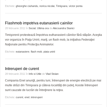
Etichete:
gheorghe ciuhandu
,
norica nicolai
,
Timişoara
,
victor ponta
Flashmob impotriva eutanasierii cainilor
28 februarie 2011
în
Social
,
Ultima ora
de
Alecsandra Stanici
Timişorenii protestează împotriva euthanasierii câinilor fără stăpân. Aceştia
vor organiza în Piaţa Unirii, marţi, un flash mob, la iniţiativa Federaţiei
Naţionale pentru Protecţia Animalelor.
Etichete:
eutanasiere
,
flash mob
,
piata unirii
Intreruperi de curent
28 februarie 2011
în
Info si Utile
de
Vlad Stoian
Compania Enel anunţă, pentru luni, întreruperi de energie electrică pe mai
multe străzi din Timişoara şi câteva localităţi din judeţ. Aceste întreruperi
sunt cauzate de lucrări de întreţinere la reţea.
Etichete:
curent
,
enel
,
intreruperi