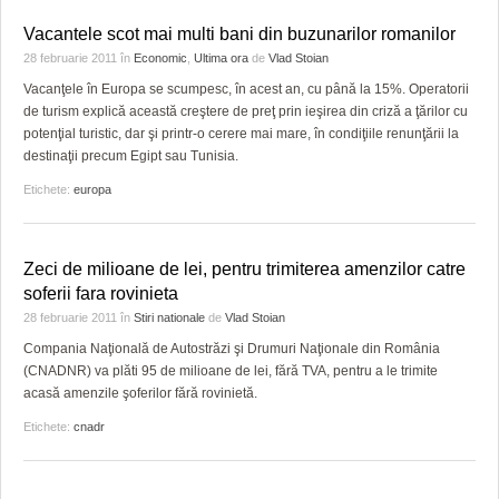
Vacantele scot mai multi bani din buzunarilor romanilor
28 februarie 2011
în
Economic
,
Ultima ora
de
Vlad Stoian
Vacanţele în Europa se scumpesc, în acest an, cu până la 15%. Operatorii
de turism explică această creştere de preţ prin ieşirea din criză a ţărilor cu
potenţial turistic, dar şi printr-o cerere mai mare, în condiţiile renunţării la
destinaţii precum Egipt sau Tunisia.
Etichete:
europa
Zeci de milioane de lei, pentru trimiterea amenzilor catre
soferii fara rovinieta
28 februarie 2011
în
Stiri nationale
de
Vlad Stoian
Compania Naţională de Autostrăzi şi Drumuri Naţionale din România
(CNADNR) va plăti 95 de milioane de lei, fără TVA, pentru a le trimite
acasă amenzile şoferilor fără rovinietă.
Etichete:
cnadr