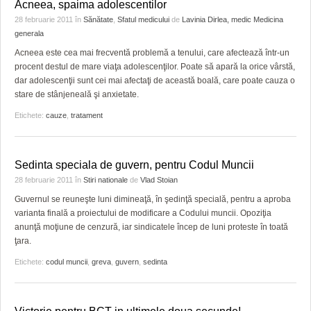
Acneea, spaima adolescentilor
28 februarie 2011
în
Sănătate
,
Sfatul medicului
de
Lavinia Dirlea, medic Medicina
generala
Acneea este cea mai frecventă problemă a tenului, care afectează într-un
procent destul de mare viaţa adolescenţilor. Poate să apară la orice vârstă,
dar adolescenţii sunt cei mai afectaţi de această boală, care poate cauza o
stare de stânjeneală şi anxietate.
Etichete:
cauze
,
tratament
Sedinta speciala de guvern, pentru Codul Muncii
28 februarie 2011
în
Stiri nationale
de
Vlad Stoian
Guvernul se reuneşte luni dimineaţă, în şedinţă specială, pentru a aproba
varianta finală a proiectului de modificare a Codului muncii. Opoziţia
anunţă moţiune de cenzură, iar sindicatele încep de luni proteste în toată
ţara.
Etichete:
codul muncii
,
greva
,
guvern
,
sedinta