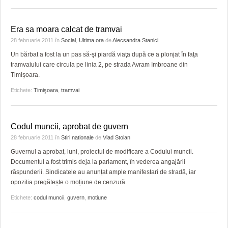
Era sa moara calcat de tramvai
28 februarie 2011
în
Social
,
Ultima ora
de
Alecsandra Stanici
Un bărbat a fost la un pas să-şi piardă viaţa după ce a plonjat în faţa
tramvaiului care circula pe linia 2, pe strada Avram Imbroane din
Timişoara.
Etichete:
Timişoara
,
tramvai
Codul muncii, aprobat de guvern
28 februarie 2011
în
Stiri nationale
de
Vlad Stoian
Guvernul a aprobat, luni, proiectul de modificare a Codului muncii.
Documentul a fost trimis deja la parlament, în vederea angajării
răspunderii. Sindicatele au anunțat ample manifestari de stradă, iar
opozitia pregătește o moțiune de cenzură.
Etichete:
codul muncii
,
guvern
,
motiune