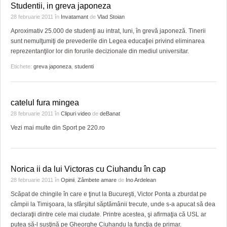
Studentii, in greva japoneza
28 februarie 2011
în
Invatamant
de
Vlad Stoian
Aproximativ 25.000 de studenţi au intrat, luni, în grevă japoneză. Tinerii
sunt nemulţumiţi de prevederile din Legea educaţiei privind eliminarea
reprezentanţilor lor din forurile decizionale din mediul universitar.
Etichete:
greva japoneza
,
studenti
catelul fura mingea
28 februarie 2011
în
Clipuri video
de
deBanat
Vezi mai multe din Sport pe 220.ro
Norica ii da lui Victoras cu Ciuhandu în cap
28 februarie 2011
în
Opinii
,
Zâmbete amare
de
Ino Ardelean
Scăpat de chingile în care e ţinut la Bucureşti, Victor Ponta a zburdat pe
câmpii la Timişoara, la sfârşitul săptămânii trecute, unde s-a apucat să dea
declaraţii dintre cele mai ciudate. Printre acestea, şi afirmaţia că USL ar
putea să-l susţină pe Gheorghe Ciuhandu la funcţia de primar.