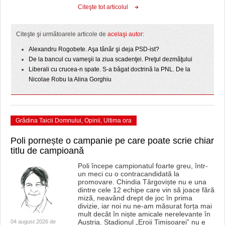
Citeşte tot articolul
Citeşte şi următoarele articole de
acelaşi autor:
Alexandru Rogobete. Aşa tânăr şi deja PSD-ist?
De la bancul cu vameşii la ziua scadenţei. Preţul dezmăţului
Liberali cu crucea-n spate. S-a băgat doctrină la PNL. De la
Nicolae Robu la Alina Gorghiu
Grădina Taicii Domnului
,
Opinii
,
Ultima ora
Poli pornește o campanie pe care poate scrie chiar
titlu de campioană
Poli începe campionatul foarte greu, într-
un meci cu o contracandidată la
promovare. Chindia Târgoviște nu e una
dintre cele 12 echipe care vin să joace fără
miză, neavând drept de joc în prima
divizie, iar noi nu ne-am măsurat forța mai
mult decât în niște amicale nerelevante în
Austria. Stadionul „Eroii Timișoarei” nu e
04 august 2026 de