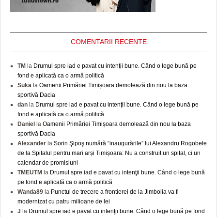
COMENTARII RECENTE
TM
la
Drumul spre iad e pavat cu intenţii bune. Când o lege bună pe
fond e aplicată ca o armă politică
Suka
la
Oamenii Primăriei Timișoara demolează din nou la baza
sportivă Dacia
dan
la
Drumul spre iad e pavat cu intenţii bune. Când o lege bună pe
fond e aplicată ca o armă politică
Daniel
la
Oamenii Primăriei Timișoara demolează din nou la baza
sportivă Dacia
Alexander
la
Sorin Şipoş numără “inaugurările” lui Alexandru Rogobete
de la Spitalul pentru mari arși Timișoara: Nu a construit un spital, ci un
calendar de promisiuni
TMEUTM
la
Drumul spre iad e pavat cu intenţii bune. Când o lege bună
pe fond e aplicată ca o armă politică
Wanda89
la
Punctul de trecere a frontierei de la Jimbolia va fi
modernizat cu patru milioane de lei
J
la
Drumul spre iad e pavat cu intenţii bune. Când o lege bună pe fond