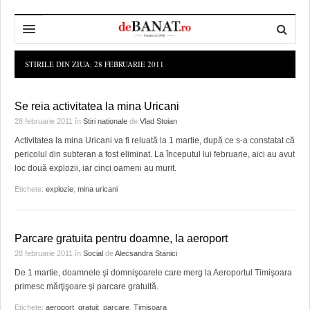
HOME
STIRILE DIN ZIUA:
28 FEBRUARIE 2011
ADMINISTRAȚIE
DESPRE NOI
Se reia activitatea la mina Uricani
POLITICĂ
REDACȚIA DEBANAT
PRIMĂRIA TIMIŞOARA
28 februarie 2011
în
Stiri nationale
de
Vlad Stoian
Activitatea la mina Uricani va fi reluată la 1 martie, după ce s-a constatat că
SPORT
POLITICA DE COOKIES
CONSILIUL JUDEŢEAN TIMIŞ
POLITICA
pericolul din subteran a fost eliminat. La începutul lui februarie, aici au avut
loc două explozii, iar cinci oameni au murit.
OPINII
POLITICA DE CONFIDENȚIALITATE
PREFECTURA TIMIŞ
POLI TIMISOARA
Etichete:
explozie
,
mina uricani
TIMP LIBER ȘI CULTURĂ
FOTBAL JUDETEAN
DOSARELE DEBANAT
ECONOMIC
ALTE SPORTURI
ETICA LUCIDITĂȚII ASISTATE
TIMP LIBER
Parcare gratuita pentru doamne, la aeroport
28 februarie 2011
în
Social
de
Alecsandra Stanici
SĂNĂTATE
JURNAL DE CAMPANIE
ULTRAMARIN VA RECOMANDA
AFACERI
De 1 martie, doamnele şi domnişoarele care merg la Aeroportul Timişoara
MAI MULTE
ZÂMBETE AMARE
CULTURA
primesc mărţişoare şi parcare gratuită.
Etichete:
aeroport
,
gratuit
,
parcare
,
Timişoara