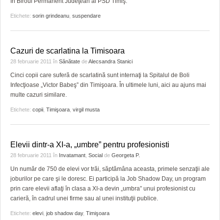
în Biroul Permanent Judeţean al PSD Timiş.
HARTA TIMIŞOAREI
Etichete:
sorin grindeanu
,
suspendare
LICEE, ŞCOLI ŞI GRĂDINIŢE DIN TIMIŞ
PRIMĂRIILE DIN TIMIŞ
Cazuri de scarlatina la Timisoara
28 februarie 2011
în
Sănătate
de
Alecsandra Stanici
SFATUL MEDICULUI
Cinci copii care suferă de scarlatină sunt internaţi la Spitalul de Boli
SFATURI JURIDICE
Infecţioase „Victor Babeş” din Timişoara. În ultimele luni, aici au ajuns mai
multe cazuri similare.
Etichete:
copii
,
Timişoara
,
virgil musta
Elevii dintr-a XI-a, „umbre” pentru profesionisti
28 februarie 2011
în
Invatamant
,
Social
de
Georgeta P.
Un număr de 750 de elevi vor trăi, săptămâna aceasta, primele senzaţii ale
joburilor pe care şi le doresc. Ei participă la Job Shadow Day, un program
prin care elevii aflaţi în clasa a XI-a devin „umbra” unui profesionist cu
carieră, în cadrul unei firme sau al unei instituţii publice.
Etichete:
elevi
,
job shadow day
,
Timişoara