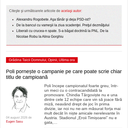
Citeşte şi următoarele articole de
acelaşi autor:
Alexandru Rogobete. Aşa tânăr şi deja PSD-ist?
De la bancul cu vameşii la ziua scadenţei. Preţul dezmăţului
Liberali cu crucea-n spate. S-a băgat doctrină la PNL. De la
Nicolae Robu la Alina Gorghiu
Grădina Taicii Domnului
,
Opinii
,
Ultima ora
Poli pornește o campanie pe care poate scrie chiar
titlu de campioană
Poli începe campionatul foarte greu, într-
un meci cu o contracandidată la
promovare. Chindia Târgoviște nu e una
dintre cele 12 echipe care vin să joace fără
miză, neavând drept de joc în prima
divizie, iar noi nu ne-am măsurat forța mai
mult decât în niște amicale nerelevante în
Austria. Stadionul „Eroii Timișoarei” nu e
04 august 2026 de
Eugen Sasu
gata,
…