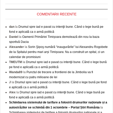
COMENTARII RECENTE
dan
la
Drumul spre iad e pavat cu intenţii bune. Când o lege bună pe
fond e aplicată ca o armă politică
Daniel
la
Oamenii Primăriei Timișoara demolează din nou la baza
sportivă Dacia
Alexander
la
Sorin Şipoş numără “inaugurările” lui Alexandru Rogobete
de la Spitalul pentru mari arși Timișoara: Nu a construit un spital, ci un
calendar de promisiuni
TMEUTM
la
Drumul spre iad e pavat cu intenţii bune. Când o lege bună
pe fond e aplicată ca o armă politică
Wanda89
la
Punctul de trecere a frontierei de la Jimbolia va fi
modernizat cu patru milioane de lei
J
la
Drumul spre iad e pavat cu intenţii bune. Când o lege bună pe fond
e aplicată ca o armă politică
Alex
la
Drumul spre iad e pavat cu intenţii bune. Când o lege bună pe
fond e aplicată ca o armă politică
Schimbarea sistemului de tarifare a folosirii drumurilor naționale și a
autostrăzilor se schimbă din 1 octombrie – Portal Știri România
la
Schimbarea sistemului de tarifare a folosirii drumurilor naționale și a