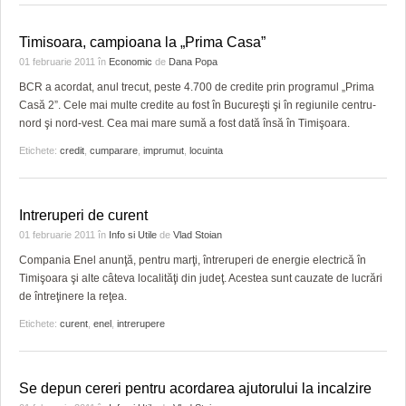
Timisoara, campioana la „Prima Casa”
01 februarie 2011
în
Economic
de
Dana Popa
BCR a acordat, anul trecut, peste 4.700 de credite prin programul „Prima
Casă 2”. Cele mai multe credite au fost în Bucureşti şi în regiunile centru-
nord şi nord-vest. Cea mai mare sumă a fost dată însă în Timişoara.
Etichete:
credit
,
cumparare
,
imprumut
,
locuinta
Intreruperi de curent
01 februarie 2011
în
Info si Utile
de
Vlad Stoian
Compania Enel anunţă, pentru marţi, întreruperi de energie electrică în
Timişoara şi alte câteva localităţi din judeţ. Acestea sunt cauzate de lucrări
de întreţinere la reţea.
Etichete:
curent
,
enel
,
intrerupere
Se depun cereri pentru acordarea ajutorului la incalzire