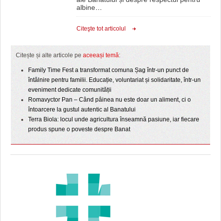
albine
…
Citeşte tot articolul
Citește și alte articole pe
aceeași temă
:
Family Time Fest a transformat comuna Șag într-un punct de
întâlnire pentru familii. Educație, voluntariat și solidaritate, într-un
eveniment dedicate comunității
Romavyctor Pan – Când pâinea nu este doar un aliment, ci o
întoarcere la gustul autentic al Banatului
Terra Biola: locul unde agricultura înseamnă pasiune, iar fiecare
produs spune o poveste despre Banat