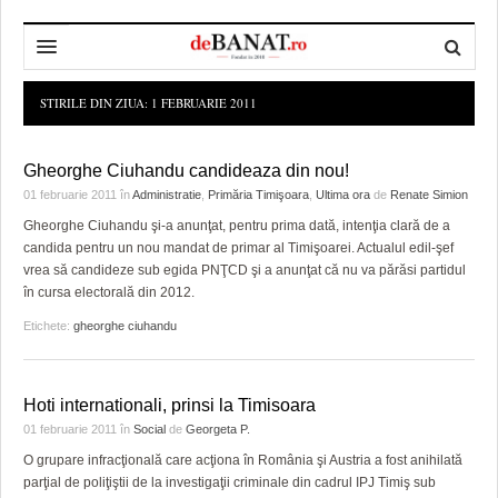
HOME
STIRILE DIN ZIUA:
1 FEBRUARIE 2011
ADMINISTRAȚIE
DESPRE NOI
Gheorghe Ciuhandu candideaza din nou!
POLITICĂ
REDACȚIA DEBANAT
PRIMĂRIA TIMIŞOARA
01 februarie 2011
în
Administratie
,
Primăria Timişoara
,
Ultima ora
de
Renate Simion
Gheorghe Ciuhandu şi-a anunţat, pentru prima dată, intenţia clară de a
SPORT
POLITICA DE COOKIES
CONSILIUL JUDEŢEAN TIMIŞ
POLITICA
candida pentru un nou mandat de primar al Timişoarei. Actualul edil-şef
vrea să candideze sub egida PNŢCD şi a anunţat că nu va părăsi partidul
OPINII
POLITICA DE CONFIDENȚIALITATE
PREFECTURA TIMIŞ
POLI TIMISOARA
în cursa electorală din 2012.
TIMP LIBER ȘI CULTURĂ
FOTBAL JUDETEAN
DOSARELE DEBANAT
Etichete:
gheorghe ciuhandu
ECONOMIC
ALTE SPORTURI
ETICA LUCIDITĂȚII ASISTATE
TIMP LIBER
Hoti internationali, prinsi la Timisoara
SĂNĂTATE
JURNAL DE CAMPANIE
ULTRAMARIN VA RECOMANDA
AFACERI
01 februarie 2011
în
Social
de
Georgeta P.
MAI MULTE
ZÂMBETE AMARE
CULTURA
O grupare infracţională care acţiona în România şi Austria a fost anihilată
parţial de poliţiştii de la investigaţii criminale din cadrul IPJ Timiş sub