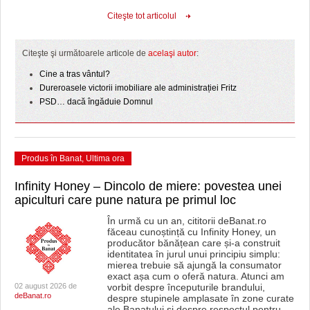
Citeşte tot articolul
Citeşte şi următoarele articole de
acelaşi autor
:
Cine a tras vântul?
Dureroasele victorii imobiliare ale administrației Fritz
PSD… dacă îngăduie Domnul
Produs în Banat
,
Ultima ora
Infinity Honey – Dincolo de miere: povestea unei
apiculturi care pune natura pe primul loc
În urmă cu un an, cititorii deBanat.ro
făceau cunoștință cu Infinity Honey, un
producător bănățean care și-a construit
identitatea în jurul unui principiu simplu:
mierea trebuie să ajungă la consumator
exact așa cum o oferă natura. Atunci am
02 august 2026 de
vorbit despre începuturile brandului,
deBanat.ro
despre stupinele amplasate în zone curate
ale Banatului și despre respectul pentru