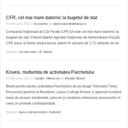
HARTA TIMIŞOAREI
LICEE, ŞCOLI ŞI GRĂDINIŢE DIN TIMIŞ
CFR, cel mai mare datornic la bugetul de stat
01 februarie 2011
în
Economic
de
observator@debanat.ro
PRIMĂRIILE DIN TIMIŞ
Compania Națională de Căi Ferate CFR SA este cel mai mare datornic la
SFATUL MEDICULUI
bugetul de stat. Potrivit datelor Agenției Naționale de Administrare Fiscală,
CFR avea, la finele anului trecut, datorii în valoare de 1,72 miliarde de lei.
SFATURI JURIDICE
Etichete:
cel mai mare
,
cfr
,
datorii
Kovesi, multumita de activitatea Parchetului
01 februarie 2011
în
Justitie
,
Ultima ora
de
Renate Simion
Bilanț pozitiv pentru activitatea Parchetului de pe lângă Tribunalul Timiș.
Procurorul general al României, Laura Codruța Kovesi, a apreciat numărul
mare de dosare soluționate, precum și creșterea interesului procurorilor în
ceea ce priveste contrabandiștii.
Etichete:
laura codruta kovesi
,
multumit