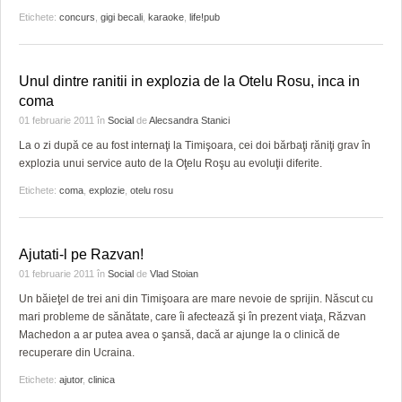
Etichete:
concurs
,
gigi becali
,
karaoke
,
life!pub
Unul dintre ranitii in explozia de la Otelu Rosu, inca in
coma
01 februarie 2011
în
Social
de
Alecsandra Stanici
La o zi după ce au fost internaţi la Timişoara, cei doi bărbaţi răniţi grav în
explozia unui service auto de la Oţelu Roşu au evoluţii diferite.
Etichete:
coma
,
explozie
,
otelu rosu
Ajutati-l pe Razvan!
01 februarie 2011
în
Social
de
Vlad Stoian
Un băieţel de trei ani din Timişoara are mare nevoie de sprijin. Născut cu
mari probleme de sănătate, care îi afectează şi în prezent viaţa, Răzvan
Machedon a ar putea avea o şansă, dacă ar ajunge la o clinică de
recuperare din Ucraina.
Etichete:
ajutor
,
clinica