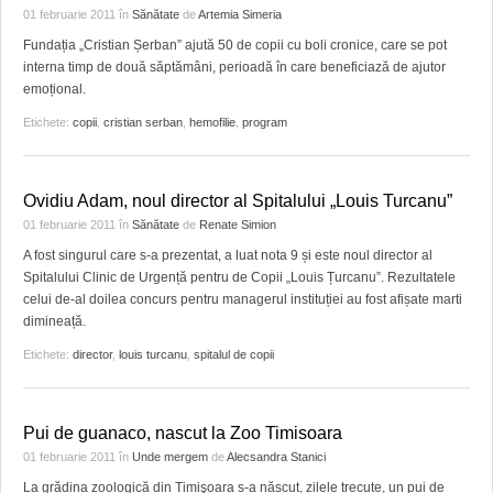
01 februarie 2011
în
Sănătate
de
Artemia Simeria
Fundația „Cristian Șerban” ajută 50 de copii cu boli cronice, care se pot
interna timp de două săptămâni, perioadă în care beneficiază de ajutor
emoțional.
Etichete:
copii
,
cristian serban
,
hemofilie
,
program
Ovidiu Adam, noul director al Spitalului „Louis Turcanu”
01 februarie 2011
în
Sănătate
de
Renate Simion
A fost singurul care s-a prezentat, a luat nota 9 și este noul director al
Spitalului Clinic de Urgență pentru de Copii „Louis Țurcanu”. Rezultatele
celui de-al doilea concurs pentru managerul instituției au fost afișate marti
dimineață.
Etichete:
director
,
louis turcanu
,
spitalul de copii
Pui de guanaco, nascut la Zoo Timisoara
01 februarie 2011
în
Unde mergem
de
Alecsandra Stanici
La grădina zoologică din Timişoara s-a născut, zilele trecute, un pui de