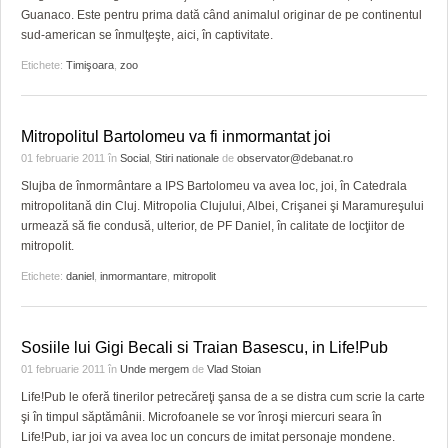
Guanaco. Este pentru prima dată când animalul originar de pe continentul
sud-american se înmulţeşte, aici, în captivitate.
Etichete:
Timişoara
,
zoo
Mitropolitul Bartolomeu va fi inmormantat joi
01 februarie 2011
în
Social
,
Stiri nationale
de
observator@debanat.ro
Slujba de înmormântare a IPS Bartolomeu va avea loc, joi, în Catedrala
mitropolitană din Cluj. Mitropolia Clujului, Albei, Crişanei şi Maramureşului
urmează să fie condusă, ulterior, de PF Daniel, în calitate de locţiitor de
mitropolit.
Etichete:
daniel
,
inmormantare
,
mitropolit
Sosiile lui Gigi Becali si Traian Basescu, in Life!Pub
01 februarie 2011
în
Unde mergem
de
Vlad Stoian
Life!Pub le oferă tinerilor petrecăreţi şansa de a se distra cum scrie la carte
şi în timpul săptămânii. Microfoanele se vor înroşi miercuri seara în
Life!Pub, iar joi va avea loc un concurs de imitat personaje mondene.