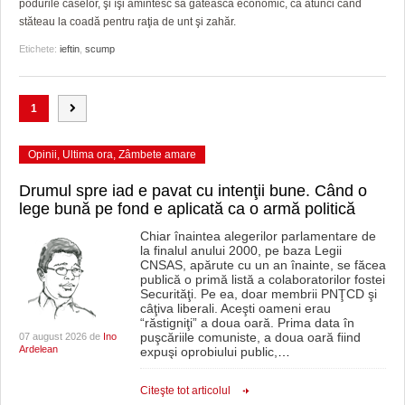
podurile caselor, şi îşi amintesc să gătească economic, ca atunci când
stăteau la coadă pentru raţia de unt şi zahăr.
Etichete:
ieftin
,
scump
1
Opinii
,
Ultima ora
,
Zâmbete amare
Drumul spre iad e pavat cu intenţii bune. Când o
lege bună pe fond e aplicată ca o armă politică
Chiar înaintea alegerilor parlamentare de
la finalul anului 2000, pe baza Legii
CNSAS, apărute cu un an înainte, se făcea
publică o primă listă a colaboratorilor fostei
Securităţi. Pe ea, doar membrii PNŢCD şi
câţiva liberali. Aceşti oameni erau
“răstigniţi” a doua oară. Prima data în
puşcăriile comuniste, a doua oară fiind
07 august 2026 de
Ino
Ardelean
expuşi oprobiului public,
…
Citeşte tot articolul