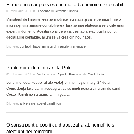
Firmele mici ar putea sa nu mai aiba nevoie de contabili
01 februarie 2011
în
Economic
de
Artemia Simeria
Ministerul de Finanțe vrea să modifice legislația și să le permită firmelor
mici să-și țină singure contabilitatea, fără să mai plătească serviciile unui
expert în domeniu. Aceștia consideră că, deși abia s-au pus la punct
declarațiile contabile, acum se va crea din nou haos.
Etichete:
contabili
,
haos
,
ministerul finantelor
,
renuntare
Pantilimon, de cinci ani la Poli!
01 februarie 2011
în
Poli Timisoara
,
Sport
,
Ultima ora
de
Mirela Linta
Longilinul goal-keeper al alb-violeţilor împlineşte, marți, 24 de ani.
Coincidenţa face ca, în aceeași zi, să se împlinească cinci ani de când
Costel Pantilimon a ajuns la Timişoara.
Etichete:
aniversare
,
costel pantilimon
O sansa pentru copiii cu diabet zaharat, hemofilie si
afectiuni neuromotorii