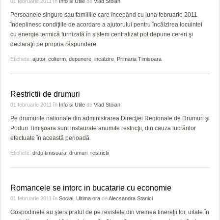
01 februarie 2011
în
Info si Utile
de
Vlad Stoian
Persoanele singure sau familiile care începând cu luna februarie 2011
îndeplinesc condiţiile de acordare a ajutorului pentru încălzirea locuintei
cu energie termică furnizată în sistem centralizat pot depune cereri şi
declaraţii pe propria răspundere.
Etichete:
ajutor
,
colterm
,
depunere
,
incalzire
,
Primaria Timisoara
Restrictii de drumuri
01 februarie 2011
în
Info si Utile
de
Vlad Stoian
Pe drumurile nationale din administrarea Direcţiei Regionale de Drumuri şi
Poduri Timişoara sunt instaurate anumite restricţii, din cauza lucrărilor
efectuate în această perioadă.
Etichete:
drdp timisoara
,
drumuri
,
restrictii
Romancele se intorc in bucatarie cu economie
01 februarie 2011
în
Social
,
Ultima ora
de
Alecsandra Stanici
Gospodinele au şters praful de pe revistele din vremea tinereţii lor, uitate în