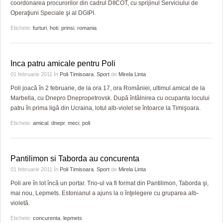
GRĂDINA TAICII DOMNULUI
CRONICĂ DE FILM
ACCIDENTE
coordonarea procurorilor din cadrul DIICOT, cu sprijinul Serviciului de
Operaţiuni Speciale şi al DGIPI.
ZIARISTU’ DE TERASĂ
UNDE MERGEM
ANUNŢURI
Etichete:
furturi
,
hoti
,
prinsi
,
romania
CU OIŞTEA-N KIERKEGAARD
FILME DOCUMENTARE
INFO SI UTILE
Inca patru amicale pentru Poli
FINANŢĂRI DE LA A LA Z
CLIPURI VIDEO
CULTURA
01 februarie 2011
în
Poli Timisoara
,
Sport
de
Mirela Linta
PE SURSE
JOCURI ONLINE
INVATAMANT
Poli joacă în 2 februarie, de la ora 17, ora României, ultimul amical de la
Marbella, cu Dnepro Dnepropetrovsk. După întâlnirea cu ocupanta locului
JUSTITIE
patru în prima ligă din Ucraina, lotul alb-violet se întoarce la Timişoara.
Etichete:
amical
,
dnepr
,
meci
,
poli
FILME DOCUMENTARE
CLIPURI VIDEO
Pantilimon si Taborda au concurenta
JOCURI ONLINE
01 februarie 2011
în
Poli Timisoara
,
Sport
de
Mirela Linta
Poli are în lot încă un portar. Trio-ul va fi format din Pantilimon, Taborda şi,
DIVERSE
mai nou, Lepmets. Estonianul a ajuns la o înţelegere cu gruparea alb-
violetă.
FARMACII DIN TIMIŞOARA
Etichete:
concurenta
,
lepmets