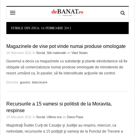
HOME
STIRILE DIN ZIUA:
16 FEBRUARIE 2011
ADMINISTRAȚIE
DESPRE NOI
Magazinele de vise pot vinde numai produse omologate
POLITICĂ
REDACȚIA DEBANAT
PRIMĂRIA TIMIŞOARA
16 februarie 2011
în
Social
,
Stiri nationale
de
Vlad Stoian
Guvernul a decis ca magazinele cu substanţe şi plante etnobotanice să fie
SPORT
POLITICA DE COOKIES
CONSILIUL JUDEŢEAN TIMIŞ
POLITICA
obligate să comercializeze numai produse omologate de ministerele de
resort, urmând ca, în paralel, să fie intensificate acţiunile de control.
OPINII
POLITICA DE CONFIDENȚIALITATE
PREFECTURA TIMIŞ
POLI TIMISOARA
Etichete:
guvern
,
interzicere
TIMP LIBER ȘI CULTURĂ
FOTBAL JUDETEAN
DOSARELE DEBANAT
ECONOMIC
ALTE SPORTURI
ETICA LUCIDITĂȚII ASISTATE
TIMP LIBER
Recursurile a 15 vamesi si politisti de la Moravita,
respinse
SĂNĂTATE
JURNAL DE CAMPANIE
ULTRAMARIN VA RECOMANDA
AFACERI
16 februarie 2011
în
Social
,
Ultima ora
de
Dana Popa
MAI MULTE
ZÂMBETE AMARE
CULTURA
Magistraţii Înaltei Curţi de Casaţie şi Justiţie au respins, miercuri, ca
nefondate, recursurile a 15 poliţişti şi vameşi de la Punctul de Trecere a