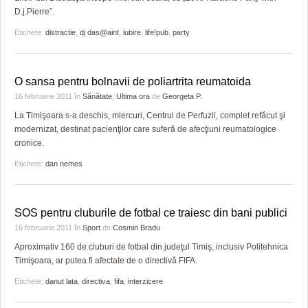
D.j.Pierre”.
Etichete:
distractie
,
dj das@aint
,
iubire
,
life!pub
,
party
O sansa pentru bolnavii de poliartrita reumatoida
16 februarie 2011
în
Sănătate
,
Ultima ora
de
Georgeta P.
La Timişoara s-a deschis, miercuri, Centrul de Perfuzii, complet refăcut şi
modernizat, destinat pacienţilor care suferă de afecţiuni reumatologice
cronice.
Etichete:
dan nemes
SOS pentru cluburile de fotbal ce traiesc din bani publici
16 februarie 2011
în
Sport
de
Cosmin Bradu
Aproximativ 160 de cluburi de fotbal din judeţul Timiş, inclusiv Politehnica
Timişoara, ar putea fi afectate de o directivă FIFA.
Etichete:
danut lata
,
directiva
,
fifa
,
interzicere