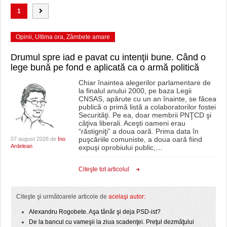
1
Opinii
,
Ultima ora
,
Zâmbete amare
Drumul spre iad e pavat cu intenţii bune. Când o
lege bună pe fond e aplicată ca o armă politică
Chiar înaintea alegerilor parlamentare de
la finalul anului 2000, pe baza Legii
CNSAS, apărute cu un an înainte, se făcea
publică o primă listă a colaboratorilor fostei
Securităţi. Pe ea, doar membrii PNŢCD şi
câţiva liberali. Aceşti oameni erau
“răstigniţi” a doua oară. Prima data în
puşcăriile comuniste, a doua oară fiind
07 august 2026 de
Ino
Ardelean
expuşi oprobiului public,
…
Citeşte tot articolul
Citeşte şi următoarele articole de
acelaşi autor:
Alexandru Rogobete. Aşa tânăr şi deja PSD-ist?
De la bancul cu vameşii la ziua scadenţei. Preţul dezmăţului