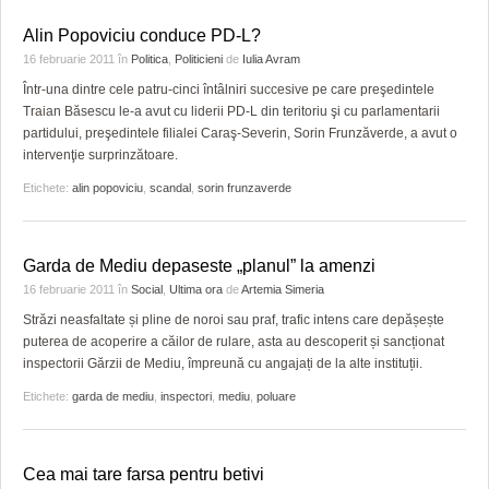
Alin Popoviciu conduce PD-L?
16 februarie 2011
în
Politica
,
Politicieni
de
Iulia Avram
Într-una dintre cele patru-cinci întâlniri succesive pe care preşedintele
Traian Băsescu le-a avut cu liderii PD-L din teritoriu şi cu parlamentarii
partidului, preşedintele filialei Caraş-Severin, Sorin Frunzăverde, a avut o
intervenţie surprinzătoare.
Etichete:
alin popoviciu
,
scandal
,
sorin frunzaverde
Garda de Mediu depaseste „planul” la amenzi
16 februarie 2011
în
Social
,
Ultima ora
de
Artemia Simeria
Străzi neasfaltate și pline de noroi sau praf, trafic intens care depășește
puterea de acoperire a căilor de rulare, asta au descoperit și sancționat
inspectorii Gărzii de Mediu, împreună cu angajați de la alte instituții.
Etichete:
garda de mediu
,
inspectori
,
mediu
,
poluare
Cea mai tare farsa pentru betivi