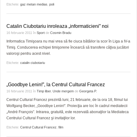
HARTA TIMIŞOAREI
Etichete:
gaz metan medias
,
poli
LICEE, ŞCOLI ŞI GRĂDINIŢE DIN TIMIŞ
Catalin Ciubotariu inroleaza „informaticieni” noi
PRIMĂRIILE DIN TIMIŞ
16 februarie 2011
în
Sport
de
Cosmin Bradu
SFATUL MEDICULUI
Informatica Timişoara nu mai vrea să fie ciuca bătăilor la scor în Liga a IV-a
Timiş. Conducerea echipei timişorene încearcă să transfere câţiva jucători
SFATURI JURIDICE
valoroşi pentru acest nivel.
Etichete:
catalin ciubotariu
„Goodbye Lenin!”, la Centrul Cultural Francez
16 februarie 2011
în
Timp liber
,
Unde mergem
de
Georgeta P.
Centrul Cultural Francez prezintă luni, 21 februarie, de la ora 18, filmul lui
Wolfgang Becker, „Goodbye Lenin!”. Proiecţia are loc în cadrul mediatecii
„André François”. Intrarea, gratuită, este rezervată abonaţilor la Mediateca
Centrului Cultural Francez şi invitaţilor lor.
Etichete:
Centrul Cultural Francez
,
film