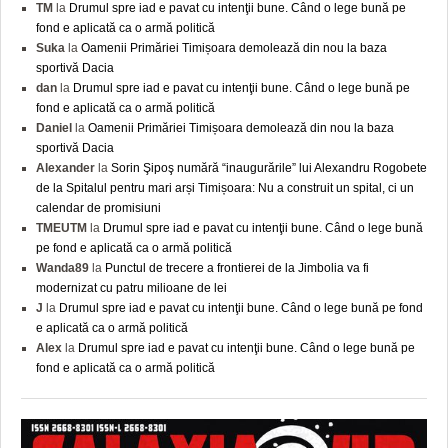
TM
la
Drumul spre iad e pavat cu intenţii bune. Când o lege bună pe
fond e aplicată ca o armă politică
Suka
la
Oamenii Primăriei Timișoara demolează din nou la baza
sportivă Dacia
dan
la
Drumul spre iad e pavat cu intenţii bune. Când o lege bună pe
fond e aplicată ca o armă politică
Daniel
la
Oamenii Primăriei Timișoara demolează din nou la baza
sportivă Dacia
Alexander
la
Sorin Şipoş numără “inaugurările” lui Alexandru Rogobete
de la Spitalul pentru mari arși Timișoara: Nu a construit un spital, ci un
calendar de promisiuni
TMEUTM
la
Drumul spre iad e pavat cu intenţii bune. Când o lege bună
pe fond e aplicată ca o armă politică
Wanda89
la
Punctul de trecere a frontierei de la Jimbolia va fi
modernizat cu patru milioane de lei
J
la
Drumul spre iad e pavat cu intenţii bune. Când o lege bună pe fond
e aplicată ca o armă politică
Alex
la
Drumul spre iad e pavat cu intenţii bune. Când o lege bună pe
fond e aplicată ca o armă politică