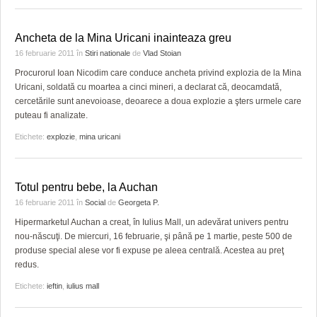
Ancheta de la Mina Uricani inainteaza greu
16 februarie 2011
în
Stiri nationale
de
Vlad Stoian
Procurorul Ioan Nicodim care conduce ancheta privind explozia de la Mina
Uricani, soldată cu moartea a cinci mineri, a declarat că, deocamdată,
cercetările sunt anevoioase, deoarece a doua explozie a şters urmele care
puteau fi analizate.
Etichete:
explozie
,
mina uricani
Totul pentru bebe, la Auchan
16 februarie 2011
în
Social
de
Georgeta P.
Hipermarketul Auchan a creat, în Iulius Mall, un adevărat univers pentru
nou-născuţi. De miercuri, 16 februarie, şi până pe 1 martie, peste 500 de
produse special alese vor fi expuse pe aleea centrală. Acestea au preţ
redus.
Etichete:
ieftin
,
iulius mall