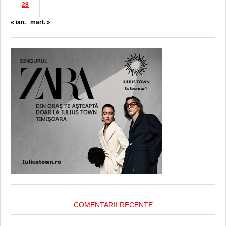
28
« ian.
mart. »
COMENTARII RECENTE