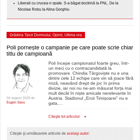
Liberali cu crucea-n spate. S-a băgat doctrină la PNL. De la
Nicolae Robu la Alina Gorghiu
Grădina Taicii Domnului
,
Opinii
,
Ultima ora
Poli pornește o campanie pe care poate scrie chiar
titlu de campioană
Poli începe campionatul foarte greu, într-
un meci cu o contracandidată la
promovare. Chindia Târgoviște nu e una
dintre cele 12 echipe care vin să joace fără
miză, neavând drept de joc în prima
divizie, iar noi nu ne-am măsurat forța mai
mult decât în niște amicale nerelevante în
Austria. Stadionul „Eroii Timișoarei” nu e
04 august 2026 de
Eugen Sasu
gata,
…
Citeşte tot articolul
Citeşte şi următoarele articole de
acelaşi autor
: