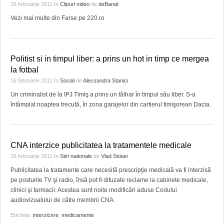
16 februarie 2011
în
Clipuri video
de
deBanat
Vezi mai multe din Farse pe 220.ro
Politist si in timpul liber: a prins un hot in timp ce mergea
la fotbal
16 februarie 2011
în
Social
de
Alecsandra Stanici
Un criminalist de la IPJ Timiş a prins un tâlhar în timpul său liber. S-a
întâmplat noaptea trecută, în zona garajelor din cartierul timişorean Dacia.
CNA interzice publicitatea la tratamentele medicale
16 februarie 2011
în
Stiri nationale
de
Vlad Stoian
Publicitatea la tratamente care necesită prescripţie medicală va fi interzisă
pe posturile TV şi radio, însă pot fi difuzate reclame la cabinete medicale,
clinici şi farmacii. Acestea sunt noile modificări aduse Codului
audiovizualului de către membrii CNA.
Etichete:
interzicere
,
medicamente