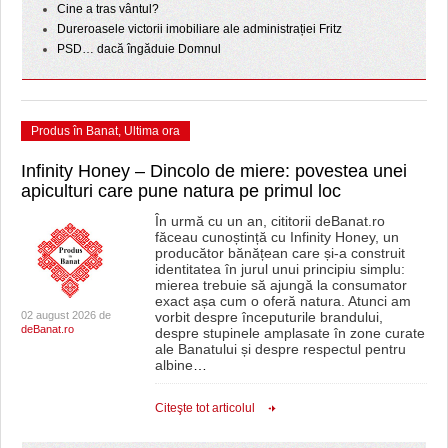
Cine a tras vântul?
Dureroasele victorii imobiliare ale administrației Fritz
PSD… dacă îngăduie Domnul
Produs în Banat
,
Ultima ora
Infinity Honey – Dincolo de miere: povestea unei
apiculturi care pune natura pe primul loc
În urmă cu un an, cititorii deBanat.ro
făceau cunoștință cu Infinity Honey, un
producător bănățean care și-a construit
identitatea în jurul unui principiu simplu:
mierea trebuie să ajungă la consumator
exact așa cum o oferă natura. Atunci am
02 august 2026 de
vorbit despre începuturile brandului,
deBanat.ro
despre stupinele amplasate în zone curate
ale Banatului și despre respectul pentru
albine
…
Citeşte tot articolul