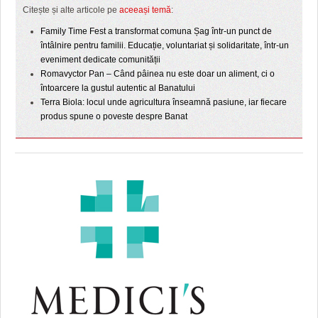
Citește și alte articole pe
aceeași temă
:
Family Time Fest a transformat comuna Șag într-un punct de
întâlnire pentru familii. Educație, voluntariat și solidaritate, într-un
eveniment dedicate comunității
Romavyctor Pan – Când pâinea nu este doar un aliment, ci o
întoarcere la gustul autentic al Banatului
Terra Biola: locul unde agricultura înseamnă pasiune, iar fiecare
produs spune o poveste despre Banat