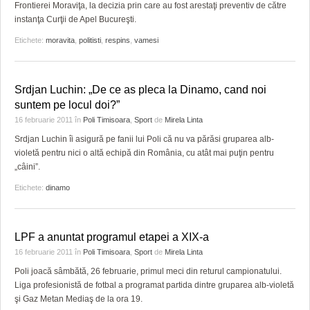
GRĂDINA TAICII DOMNULUI
CRONICĂ DE FILM
ACCIDENTE
Frontierei Moraviţa, la decizia prin care au fost arestaţi preventiv de către
instanţa Curţii de Apel Bucureşti.
ZIARISTU’ DE TERASĂ
UNDE MERGEM
ANUNŢURI
Etichete:
moravita
,
politisti
,
respins
,
vamesi
CU OIŞTEA-N KIERKEGAARD
FILME DOCUMENTARE
INFO SI UTILE
FINANŢĂRI DE LA A LA Z
CLIPURI VIDEO
CULTURA
Srdjan Luchin: „De ce as pleca la Dinamo, cand noi
suntem pe locul doi?”
PE SURSE
JOCURI ONLINE
INVATAMANT
16 februarie 2011
în
Poli Timisoara
,
Sport
de
Mirela Linta
Srdjan Luchin îi asigură pe fanii lui Poli că nu va părăsi gruparea alb-
JUSTITIE
violetă pentru nici o altă echipă din România, cu atât mai puţin pentru
„câini”.
FILME DOCUMENTARE
Etichete:
dinamo
CLIPURI VIDEO
JOCURI ONLINE
LPF a anuntat programul etapei a XIX-a
16 februarie 2011
în
Poli Timisoara
,
Sport
de
Mirela Linta
DIVERSE
Poli joacă sâmbătă, 26 februarie, primul meci din returul campionatului.
Liga profesionistă de fotbal a programat partida dintre gruparea alb-violetă
FARMACII DIN TIMIŞOARA
şi Gaz Metan Mediaş de la ora 19.