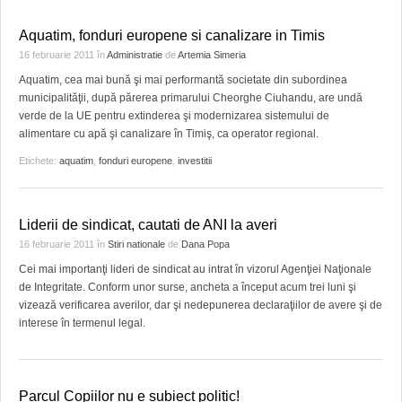
Aquatim, fonduri europene si canalizare in Timis
16 februarie 2011
în
Administratie
de
Artemia Simeria
Aquatim, cea mai bună şi mai performantă societate din subordinea
municipalităţii, după părerea primarului Cheorghe Ciuhandu, are undă
verde de la UE pentru extinderea şi modernizarea sistemului de
alimentare cu apă şi canalizare în Timiş, ca operator regional.
Etichete:
aquatim
,
fonduri europene
,
investitii
Liderii de sindicat, cautati de ANI la averi
16 februarie 2011
în
Stiri nationale
de
Dana Popa
Cei mai importanţi lideri de sindicat au intrat în vizorul Agenţiei Naţionale
de Integritate. Conform unor surse, ancheta a început acum trei luni şi
vizează verificarea averilor, dar şi nedepunerea declaraţiilor de avere şi de
interese în termenul legal.
Parcul Copiilor nu e subiect politic!