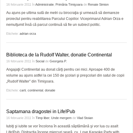
16 februarie 2011
în
Administratie
,
Primăria Timişoara
de
Renate Simion
Au ajuns pe ultima sută de metri cu birocraţia şi urmează să demareze
proiectul pentru reabilitarea Parcului Copiilor. Viceprimarul Adrian Orza e
nemulţumit însă că parcul continuă să fie un subiect politic.
Etichete:
adrian orza
Biblioteca de la Rudolf Walter, donatie Continental
16 februarie 2011
în
Social
de
Georgeta P.
Angajaţii Continental au donat cărţi pentru cei mici. Aproape 400 de
volume au ajuns astfel la cei 150 de şcolari şi preşcolari din satul de copii
„Rudolf Walter” din Timişoara.
Etichete:
carti
,
continental
,
donatie
Saptamana dragostei in Life!Pub
16 februarie 2011
în
Timp liber
,
Unde mergem
de
Vlad Stoian
Iubiţi şi iubite se vor încolona în această săptămână şi vor lua cu asalt
Life!Pub. Distracţia începe miercuri seară, cu „Love Karaoke Party with