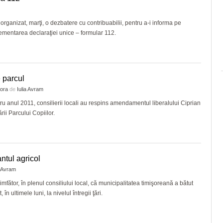
rganizat, marţi, o dezbatere cu contribuabilii, pentru a-i informa pe
ementarea declaraţiei unice – formular 112.
e parcul
 ora
de
Iulia Avram
ru anul 2011, consilierii locali au respins amendamentul liberalului Ciprian
rii Parcului Copiilor.
ntul agricol
a Avram
uimfător, în plenul consiliului local, că municipalitatea timişoreană a bătut
n ultimele luni, la nivelul întregii ţări.