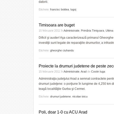
datorii.
Etichete:
francisc boldea
,
lugoj
Timisoara are buget
15 februarie 2011
în
Administratie
,
Primăria Timişoara
,
Ultima
Dificil şi auster! Aşa caracterizează primarul Gheorghe 
investiţii sunt legate de reparaţiile drumurilor, a infras
Etichete:
gheorghe ciuhandu
Proiecte la drumuri judetene de peste zec
15 februarie 2011
în
Administratie
,
Arad
de
Costin Iuga
Administraţia judeţului Arad a semnat contractele pentru
drumuri judeţene: o porţiune în lungime de 4,250 km d
leagă localităţile Gurba şi Cermei.
Etichete:
drumuri judetene
,
nicolae iotcu
Poli, doar 1-0 cu ACU Arad