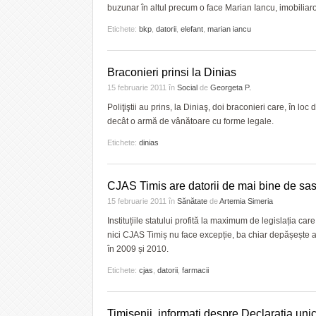
buzunar în altul precum o face Marian Iancu, imobiliaro-
Etichete:
bkp
,
datorii
,
elefant
,
marian iancu
Braconieri prinsi la Dinias
15 februarie 2011
în
Social
de
Georgeta P.
Poliţiştii au prins, la Diniaş, doi braconieri care, în l
decât o armă de vânătoare cu forme legale.
Etichete:
dinias
CJAS Timis are datorii de mai bine de sase
15 februarie 2011
în
Sănătate
de
Artemia Simeria
Instituțiile statului profită la maximum de legislația car
nici CJAS Timiș nu face excepție, ba chiar depășește a
în 2009 și 2010.
Etichete:
cjas
,
datorii
,
farmacii
Timisenii, informati despre Declaratia uni