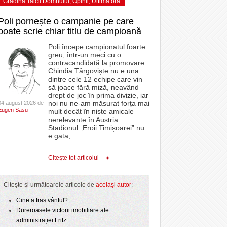
Grădina Taicii Domnului
,
Opinii
,
Ultima ora
Poli pornește o campanie pe care
poate scrie chiar titlu de campioană
Poli începe campionatul foarte
greu, într-un meci cu o
contracandidată la promovare.
Chindia Târgoviște nu e una
dintre cele 12 echipe care vin
să joace fără miză, neavând
drept de joc în prima divizie, iar
noi nu ne-am măsurat forța mai
04 august 2026 de
Eugen Sasu
mult decât în niște amicale
nerelevante în Austria.
Stadionul „Eroii Timișoarei” nu
e gata,
…
Citeşte tot articolul
Citeşte şi următoarele articole de
acelaşi autor
:
Cine a tras vântul?
Dureroasele victorii imobiliare ale
administrației Fritz