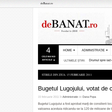
deBanat.ro
4
HOME
ADMINISTRAȚIE
CELE MAI NOI
Drumul spre iad 
ARTICOLE
ULTIMELE ȘTIRI:
DESPRE NOI
PRIMĂRIA
Trei zile de dist
TIMIŞOARA
REDACȚIA DEBANAT
- acum 3 ore
În contextul ince
CONSILIUL
STIRILE DIN ZIUA:
15 FEBRUARIE 2011
Programul de luc
POLITICA DE COOKIES
JUDEŢEAN TIMIŞ
Sorin Şipoş număr
POLITICA DE
- acum 16 ore
Dueluri interesan
PREFECTURA
Bugetul Lugojului, votat de c
CONFIDENȚIALITATE
Debitele râurilo
TIMIŞ
Se închide acces
15 februarie 2011
în
Administratie
de
Dana Popa
STPT anunță modif
Bugetul Lugojului a fost aprobat marţi de consilierii lo
Recurs la memori
valoarea acestuia ridicandu-se la 120 de milioane de l
- acum 22 ore