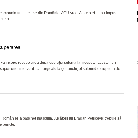
n compania unei echipe din România, ACU Arad. Alb-violeţii s-au impus
ecund.
ecuperarea
va începe recuperarea după operaţia suferită la începutul acestei luni
supus unei intervenţii chirurgicale la genunchi, el suferind o ciupitură de
i României la baschet masculin. Jucătorii lui Dragan Petricevic trebuie să
e puncte.