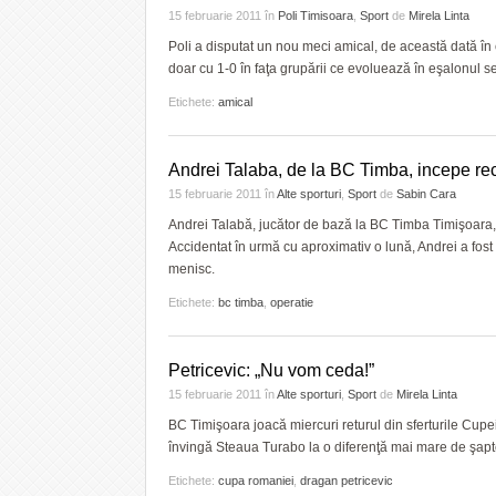
15 februarie 2011
în
Poli Timisoara
,
Sport
de
Mirela Linta
Poli a disputat un nou meci amical, de această dată î
doar cu 1-0 în faţa grupării ce evoluează în eşalonul s
Etichete:
amical
Andrei Talaba, de la BC Timba, incepe r
15 februarie 2011
în
Alte sporturi
,
Sport
de
Sabin Cara
Andrei Talabă, jucător de bază la BC Timba Timişoara, 
Accidentat în urmă cu aproximativ o lună, Andrei a fost 
menisc.
Etichete:
bc timba
,
operatie
Petricevic: „Nu vom ceda!”
15 februarie 2011
în
Alte sporturi
,
Sport
de
Mirela Linta
BC Timişoara joacă miercuri returul din sferturile Cupe
învingă Steaua Turabo la o diferenţă mai mare de şapt
Etichete:
cupa romaniei
,
dragan petricevic