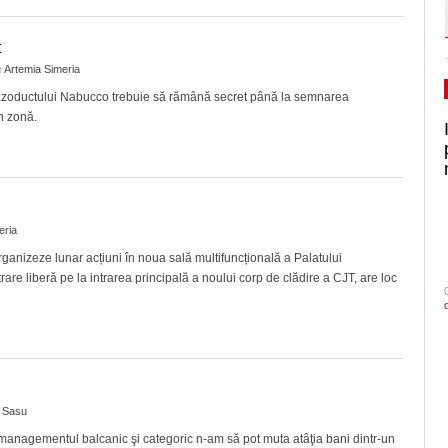
t
e
Artemia Simeria
l gazoductului Nabucco trebuie să rămână secret până la semnarea
in zonă.
eria
organizeze lunar acțiuni în noua sală multifuncțională a Palatului
trare liberă pe la intrarea principală a noului corp de clădire a CJT, are loc
 Sasu
 managementul balcanic şi categoric n-am să pot muta atâţia bani dintr-un