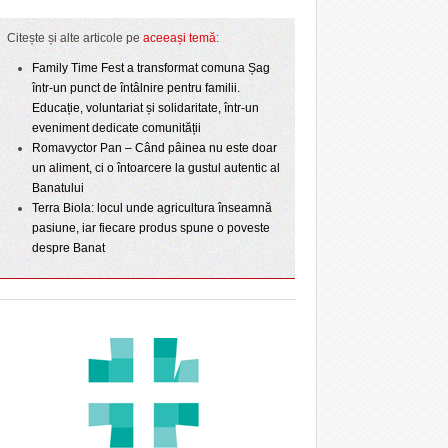
Citește și alte articole pe
aceeași temă
:
Family Time Fest a transformat comuna Șag
într-un punct de întâlnire pentru familii.
Educație, voluntariat și solidaritate, într-un
eveniment dedicate comunității
Romavyctor Pan – Când pâinea nu este doar
un aliment, ci o întoarcere la gustul autentic al
Banatului
Terra Biola: locul unde agricultura înseamnă
pasiune, iar fiecare produs spune o poveste
despre Banat