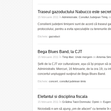
Traseul gazoductului Nabucco este secre
15 februarie 2011
în
Administratie
,
Consiliul Judeţean Timiş
d
Consilierii județeni timișeni sunt de acord că traseu
protocolului, pentru a evita speculațiile cu terenurile d
Etichete:
gazoduct
Bega Blues Band, la CJT
15 februarie 2011
în
Timp liber
,
Unde mergem
de
Artemia Sim
Șefii de la CJT vor culturalizare, așa că își propun să 
Administrativ. Miercuri, 16 februarie, de la ora 19, cu in
concertul unplugged susţinut de Bega Blues Band.
Etichete:
concert
,
consiliul judetean timis
Elefantul si disciplina fiscala
15 februarie 2011
în
Grădina Taicii Domnului
,
Opinii
de
Eugen
Niciodată n-am să ajung „om de afaceri” cu temelie în