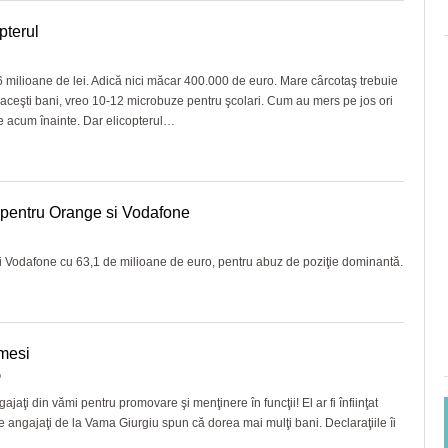
pterul
 1,6 milioane de lei. Adică nici măcar 400.000 de euro. Mare cârcotaş trebuie
din aceşti bani, vreo 10-12 microbuze pentru şcolari. Cum au mers pe jos ori
de acum înainte. Dar elicopterul…
 pentru Orange si Vodafone
 Vodafone cu 63,1 de milioane de euro, pentru abuz de poziţie dominantă.
amesi
o
gajaţi din vămi pentru promovare şi menţinere în funcţii! El ar fi înfiinţat
are angajaţi de la Vama Giurgiu spun că dorea mai mulţi bani. Declaraţiile îi