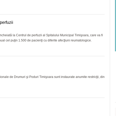
perfuzii
ncheiată la Centrul de perfuzii al Spitalului Municipal Timişoara, care va fi
 anual cel puţin 1.500 de pacienţi cu diferite afecţiuni reumatologice.
onale de Drumuri şi Poduri Timişoara sunt instaurate anumite restricţii, din