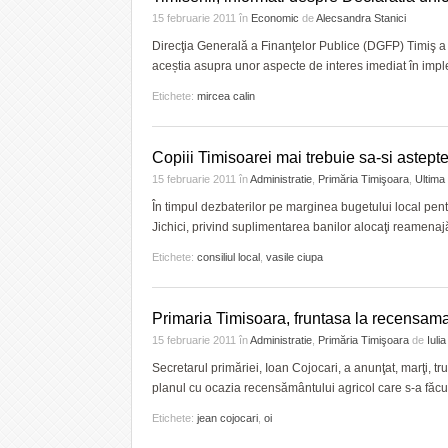
15 februarie 2011
în
Economic
de
Alecsandra Stanici
Direcţia Generală a Finanţelor Publice (DGFP) Timiş a o
aceștia asupra unor aspecte de interes imediat în impl
Etichete:
mircea calin
Copiii Timisoarei mai trebuie sa-si astept
15 februarie 2011
în
Administratie
,
Primăria Timişoara
,
Ultima
În timpul dezbaterilor pe marginea bugetului local pent
Jichici, privind suplimentarea banilor alocaţi reamenajă
Etichete:
consiliul local
,
vasile ciupa
Primaria Timisoara, fruntasa la recensama
15 februarie 2011
în
Administratie
,
Primăria Timişoara
de
Iuli
Secretarul primăriei, Ioan Cojocari, a anunţat, marţi, tr
planul cu ocazia recensământului agricol care s-a făcut, î
Etichete:
jean cojocari
,
oi