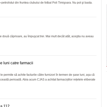
petrolistul din fruntea clubului de fotbal Poli Timişoara. Nu pot şi basta.
oc de două căprioare, au împuşcat trei. Mai mult decât atât, aceştia nu aveau
 luni catre farmacii
e le permite să achite facturile către furnizori în termen de șase luni, așa că
ceastă perioadă. Abia acum CJAS a achitat farmaciștilor rețetele eliberate
ca 112