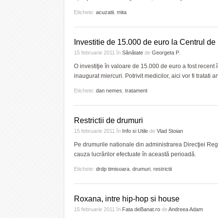
Etichete:
acuzatii
,
mita
Investitie de 15.000 de euro la Centrul de 
15 februarie 2011
în
Sănătate
de
Georgeta P.
O investiţie în valoare de 15.000 de euro a fost recent î
inaugurat miercuri. Potrivit medicilor, aici vor fi tratati
Etichete:
dan nemes
,
tratament
Restrictii de drumuri
15 februarie 2011
în
Info si Utile
de
Vlad Stoian
Pe drumurile nationale din administrarea Direcţiei Regi
cauza lucrărilor efectuate în această perioadă.
Etichete:
drdp timisoara
,
drumuri
,
restrictii
Roxana, intre hip-hop si house
15 februarie 2011
în
Fata deBanat.ro
de
Andreea Adam