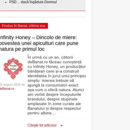
PSD… dacă îngăduie Domnul
Produs în Banat
,
Ultima ora
Infinity Honey – Dincolo de miere:
povestea unei apiculturi care pune
natura pe primul loc
În urmă cu un an, cititorii
deBanat.ro făceau cunoștință
cu Infinity Honey, un producător
bănățean care și-a construit
identitatea în jurul unui principiu
simplu: mierea trebuie să
02 august 2026 de
ajungă la consumator exact
deBanat.ro
așa cum o oferă natura. Atunci
am vorbit despre începuturile
brandului, despre stupinele
amplasate în zone curate ale
Banatului și despre respectul
pentru albine
…
Citeşte tot articolul