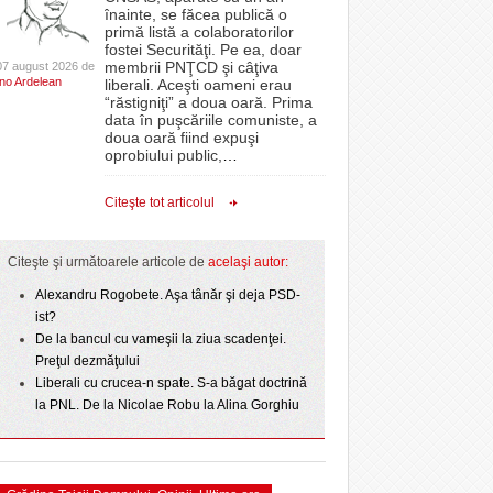
CLIPURI VIDEO
înainte, se făcea publică o
r nu
proiectelor derulate de instituție din fonduri
primă listă a colaboratorilor
Aflați secretele Timișoarei în cadrul unui nou tur
 Politehnica atacă
- 11 December 2025
JOCURI ONLINE
europene/FOTO
fostei Securităţi. Pe ea, doar
-
gratuit organizat de Asociația Turism Alternativ
care o nou-promovată
membrii PNŢCD şi câţiva
07 august 2026 de
DIVERSE
ct de
Ino Ardelean
4 August 2026
liberali. Aceşti oameni erau
ANAF oferă persoanelor fizice posibilitatea să
ipe ce a pierdut
“răstigniţi” a doua oară. Prima
 Toni
- 3 August 2026
beneficieze de Declarația Unică 212
omovare
FARMACII DIN
data în puşcăriile comuniste, a
La Muzeul Apei are loc expoziția „Sub semnul
- 25 November 2025
precompletată
TIMIŞOARA
doua oară fiind expuşi
- 4
amentul cu o victorie
curgerii. Între transparență și permanență”
oprobiului public,
…
HARTA TIMIŞOAREI
August 2026
- 25 July 2026
Romanian Business Leaders lansează RBL
dicat
e şi
- 19 November
Banat, prima filială din vestul țării
LICEE, ŞCOLI ŞI
Citeşte tot articolul
View all
2025
GRĂDINIŢE DIN TIMIŞ
ust
View all
PRIMĂRIILE DIN TIMIŞ
Citeşte şi următoarele articole de
acelaşi autor:
SFATUL MEDICULUI
Alexandru Rogobete. Aşa tânăr şi deja PSD-
ist?
SFATURI JURIDICE
De la bancul cu vameşii la ziua scadenţei.
Preţul dezmăţului
Liberali cu crucea-n spate. S-a băgat doctrină
la PNL. De la Nicolae Robu la Alina Gorghiu