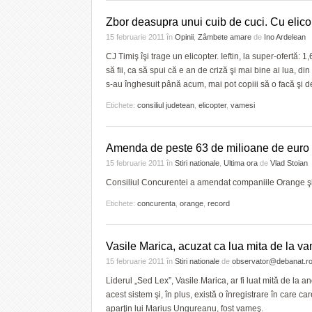
Zbor deasupra unui cuib de cuci. Cu elico
15 februarie 2011
în
Opinii
,
Zâmbete amare
de
Ino Ardelean
CJ Timiş îşi trage un elicopter. Ieftin, la super-ofertă:
să fii, ca să spui că e an de criză şi mai bine ai lua, 
s-au înghesuit până acum, mai pot copiii să o facă şi 
Etichete:
consiliul judetean
,
elicopter
,
vamesi
Amenda de peste 63 de milioane de euro
15 februarie 2011
în
Stiri nationale
,
Ultima ora
de
Vlad Stoian
Consiliul Concurentei a amendat companiile Orange şi
Etichete:
concurenta
,
orange
,
record
Vasile Marica, acuzat ca lua mita de la v
15 februarie 2011
în
Stiri nationale
de
observator@debanat.r
Liderul „Sed Lex”, Vasile Marica, ar fi luat mită de la an
acest sistem şi, în plus, există o înregistrare în care c
aparţin lui Marius Ungureanu, fost vameş.