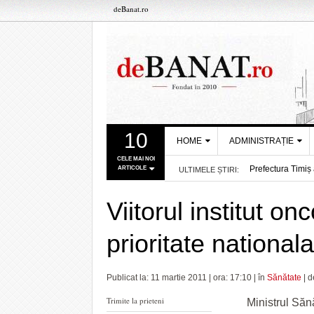
deBanat.ro
10
HOME
ADMINISTRAȚIE
CELE MAI NOI
Prefectura Timiș 
ARTICOLE
ULTIMELE ȘTIRI:
DESPRE NOI
PRIMĂRIA
mins
A fost semnat con
TIMIŞOARA
REDACȚIA DEBANAT
Consiliul Județea
Viitorul institut on
CONSILIUL
- acum 2 ore
Aflați secretele 
POLITICA DE COOKIES
JUDEŢEAN TIMIŞ
La Muzeul Apei a
prioritate nationala
POLITICA DE
Mai mulți șoferi 
PREFECTURA
CONFIDENȚIALITATE
Atenționare: Timi
TIMIŞ
Poli pornește o 
Publicat la: 11 martie 2011 | ora: 17:10 | în
Sănătate
| 
O echipă mobilă a
ore
Programul de luc
Trimite la prieteni
Ministrul Sănă