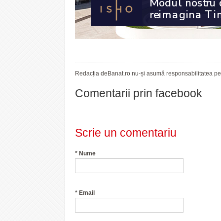
Redacția deBanat.ro nu-și asumă responsabilitatea pent
Comentarii prin facebook
Scrie un comentariu
*
Nume
*
Email