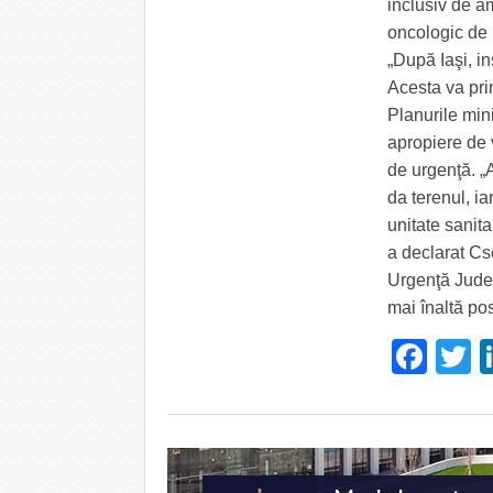
inclusiv de am
oncologic de 
„După Iaşi, in
Acesta va prim
Planurile mini
apropiere de v
de urgenţă. „A
da terenul, ia
unitate sanita
a declarat Cs
Urgenţă Judeţ
mai înaltă pos
Fac
T