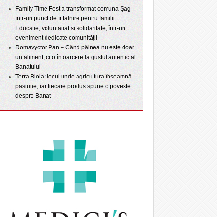
Family Time Fest a transformat comuna Șag
într-un punct de întâlnire pentru familii.
Educație, voluntariat și solidaritate, într-un
eveniment dedicate comunității
Romavyctor Pan – Când pâinea nu este doar
un aliment, ci o întoarcere la gustul autentic al
Banatului
Terra Biola: locul unde agricultura înseamnă
pasiune, iar fiecare produs spune o poveste
despre Banat