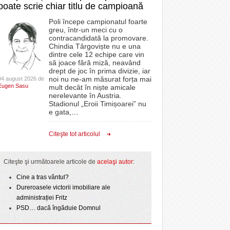
poate scrie chiar titlu de campioană
Poli începe campionatul foarte
greu, într-un meci cu o
contracandidată la promovare.
Chindia Târgoviște nu e una
dintre cele 12 echipe care vin
să joace fără miză, neavând
drept de joc în prima divizie, iar
noi nu ne-am măsurat forța mai
04 august 2026 de
Eugen Sasu
mult decât în niște amicale
nerelevante în Austria.
Stadionul „Eroii Timișoarei” nu
e gata,
…
Citeşte tot articolul
Citeşte şi următoarele articole de
acelaşi autor
:
Cine a tras vântul?
Dureroasele victorii imobiliare ale
administrației Fritz
PSD… dacă îngăduie Domnul