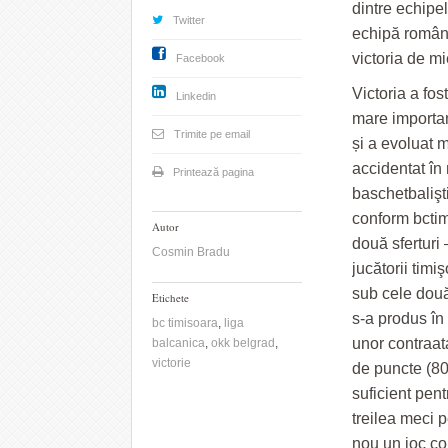
dintre echipe
Twitter
echipă române
victoria de mi
Facebook
Victoria a fos
Linkedin
mare importa
Trimite pe email
și a evoluat 
accidentat în 
Printează pagina
baschetbalişt
conform bctim
Autor
două sferturi 
Cosmin Bradu
jucătorii timi
sub cele două
Etichete
s-a produs în 
bc timisoara
,
liga
unor contraat
balcanica
,
okk belgrad
,
victorie
de puncte (80-
suficient pent
treilea meci 
nou un joc con