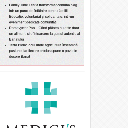
Family Time Fest a transformat comuna Șag
într-un punct de întâlnire pentru familii.
Educație, voluntariat și solidaritate, într-un
eveniment dedicate comunității
Romavyctor Pan – Când pâinea nu este doar
un aliment, ci o întoarcere la gustul autentic al
Banatului
Terra Biola: locul unde agricultura înseamnă
pasiune, iar fiecare produs spune o poveste
despre Banat