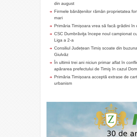
din august
Firmele bănățenilor rămân proprietatea fond
mari
Primăria Timișoara vrea să facă grădini în c
CSC Dumbrăviţa începe noul campionat cu u
Liga a 2-a
Consiliul Județean Timiș scoate din buzunar
Giulvăz
În ultimii trei ani niciun primar aflat în co
apărarea prefectului de Timiş în cazul Domi
Primăria Timișoara acceptă extrase de carte 
urbanism