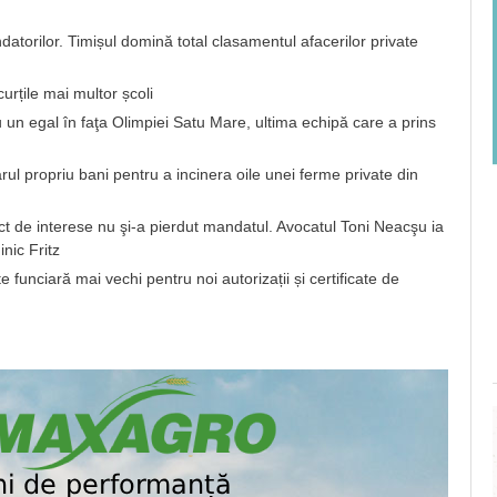
atorilor. Timișul domină total clasamentul afacerilor private
urțile mai multor școli
n egal în faţa Olimpiei Satu Mare, ultima echipă care a prins
ul propriu bani pentru a incinera oile unei ferme private din
nflict de interese nu şi-a pierdut mandatul. Avocatul Toni Neacşu ia
nic Fritz
funciară mai vechi pentru noi autorizații și certificate de