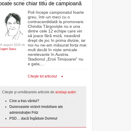
poate scrie chiar titlu de campioană
Poli începe campionatul foarte
greu, într-un meci cu o
contracandidată la promovare.
Chindia Târgoviște nu e una
dintre cele 12 echipe care vin
să joace fără miză, neavând
drept de joc în prima divizie, iar
noi nu ne-am măsurat forța mai
04 august 2026 de
Eugen Sasu
mult decât în niște amicale
nerelevante în Austria.
Stadionul „Eroii Timișoarei” nu
e gata,
…
Citeşte tot articolul
Citeşte şi următoarele articole de
acelaşi autor
:
Cine a tras vântul?
Dureroasele victorii imobiliare ale
administrației Fritz
PSD… dacă îngăduie Domnul