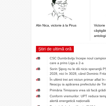
Alin Nica, victorie à la Pirus
Victorie
câştigă
antologi
Știri de ultimă oră
d
B
CSC Dumbrăviţa începe noul campionat
care a prins Liga a 2-a
d
B
Sorin Şipoş nu le dă nicio speranţă PSD
2028, nici în 3028, când Dominic Fritz
d
B
În ultimii trei ani niciun primar aflat 
Neacşu ia apărarea prefectului de Tim
d
B
Primăria Timișoara vrea să facă grădin
d
B
Conform vremurilor: UPT reduce tempor
alertă energetică națională