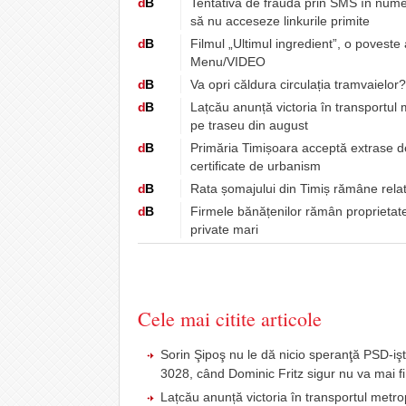
d
B
Tentativă de fraudă prin SMS în numel
să nu acceseze linkurile primite
d
B
Filmul „Ultimul ingredient”, o poveste
Menu/VIDEO
d
B
Va opri căldura circulația tramvaielor
d
B
Lațcău anunță victoria în transportul
pe traseu din august
d
B
Primăria Timișoara acceptă extrase de 
certificate de urbanism
d
B
Rata șomajului din Timiș rămâne relat
d
B
Firmele bănățenilor rămân proprietatea
private mari
Cele mai citite articole
Sorin Şipoş nu le dă nicio speranţă PSD-işti
3028, când Dominic Fritz sigur nu va mai fi
Lațcău anunță victoria în transportul metr