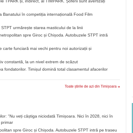
e TPARK și, indirect, al TIMPARK. Șoferii sunt avertizați
 a Banatului în competiția internațională Food Film
? STPT urmărește starea masticului de la linii
 metropolitan spre Giroc și Chișoda. Autobuzele STPT intră
carte funciară mai vechi pentru noi autorizații și
iv constantă, la un nivel extrem de scăzut
 fondatorilor. Timișul domină total clasamentul afacerilor
Toate știrile de azi din Timișoara
lor: “Nu veți câștiga niciodată Timișoara. Nici în 2028, nici în
 primar
opolitan spre Giroc și Chișoda. Autobuzele STPT intră pe traseu