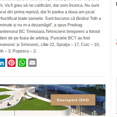
rii. Va fi greu să ne calificăm, dar vom încerca. Nu sunt
ocul din prima repriză, dar în partea a doua am jucat
fructificat toate șansele. Sunt bucuros că tânărul Toth a
 minute și nu m-a dezamăgit”, a spus Predrag
antrenorul BC Timisoara.Tehnicienii timişoreni a folosit
cători de pe foaia de arbitraj. Punctele BCT au fost
vanovic și Siriscevic, câte 22, Spralja – 17, Cuic – 10,
oth – 3, Popescu – 2.
ebook
witter
LinkedIn
Pinterest
WhatsApp
Email