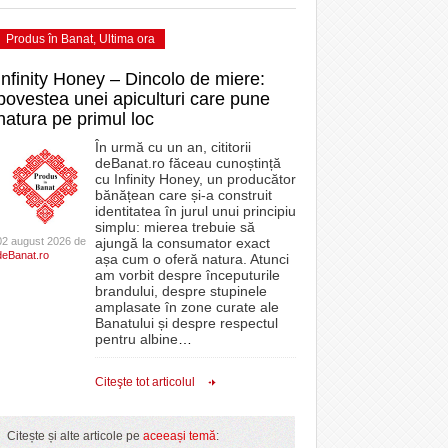
Produs în Banat
,
Ultima ora
Infinity Honey – Dincolo de miere:
povestea unei apiculturi care pune
natura pe primul loc
În urmă cu un an, cititorii
deBanat.ro făceau cunoștință
cu Infinity Honey, un producător
bănățean care și-a construit
identitatea în jurul unui principiu
simplu: mierea trebuie să
02 august 2026 de
ajungă la consumator exact
deBanat.ro
așa cum o oferă natura. Atunci
am vorbit despre începuturile
brandului, despre stupinele
amplasate în zone curate ale
Banatului și despre respectul
pentru albine
…
Citeşte tot articolul
Citește și alte articole pe
aceeași temă
: