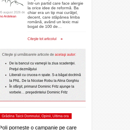
CLIPURI VIDEO
într-un partid care face alergie
- 3 August 2026
proiectelor derulate de instituție din fonduri
omovare
la orice idee de reformă. Ba
 2
Ziua Timișoarei – City Celebration. Programul
- 11 December 2025
JOCURI ONLINE
europene/FOTO
chiar era un tip mai curăţel,
05 august 2026 de
amentul cu o victorie
- 3 August 2026
Ino Ardelean
ultimei zile
decent, care stăpânea limba
DIVERSE
română, având un lexic mai
- 25 July 2026
ANAF oferă persoanelor fizice posibilitatea să
dicat
bogat de 100 de
…
ii în
Sărbătoarea continuă! Zeci de mii de oameni
beneficieze de Declarația Unică 212
FARMACII DIN
învins o echipă de
- 25 November 2025
au celebrat a treia seară la rând Ziua Timișoarei
precompletată
TIMIŞOARA
Citeşte tot articolul
uly 2026
- 2 August 2026
HARTA TIMIŞOAREI
Romanian Business Leaders lansează RBL
View all
- 19 November
ceva.
Banat, prima filială din vestul țării
LICEE, ŞCOLI ŞI
Citeşte şi următoarele articole de
acelaşi autor:
2025
GRĂDINIŢE DIN TIMIŞ
- 1
De la bancul cu vameşii la ziua scadenţei.
View all
PRIMĂRIILE DIN TIMIŞ
Preţul dezmăţului
Liberali cu crucea-n spate. S-a băgat doctrină
SFATUL MEDICULUI
la PNL. De la Nicolae Robu la Alina Gorghiu
SFATURI JURIDICE
În sfârşit, primarul Dominic Fritz ajunge la
vorbele… preşedintelui Dominic Fritz
Grădina Taicii Domnului
,
Opinii
,
Ultima ora
Poli pornește o campanie pe care