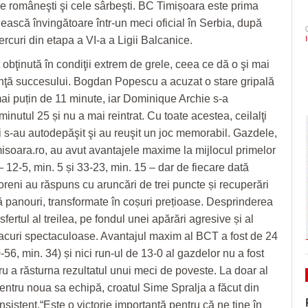
le româneşti şi cele sârbeşti. BC Timișoara este prima
- 3 August 2026
ANI să intervină în cazul Dominic Fritz şi să
onoare/FOTO
CLIPURI VIDEO
dramatic în barajul de pr
ZIARISTU’ DE
ască învingătoare într-un meci oficial în Serbia, după
- acum
conteste ordinul prefectului de Timiş
TERASĂ
JOCURI ONLINE
Primăria Timișoara vinde 3.500 de metri cubi de
Politehnica încheie canton
ercuri din etapa a VI-a a Ligii Balcanice.
zile
- 3 August 2026
lemn
și vine acasă cu moralul ri
CU OIŞTEA-N
t obţinută în condiţii extrem de grele, ceea ce dă o şi mai
USR cere vot astăzi pe legea responsabilităț
KIERKEGAARD
View all
Pe drumul cel bun. Poli a 
- 3
nţă succesului. Bogdan Popescu a acuzat o stare gripală
energie, blocată în Parlament din 2022
FINANŢĂRI DE LA A
- 23 J
August 2026
Serie A, USD Lecce
mai puțin de 11 minute, iar Dominique Archie s-a
LA Z
View all
minutul 25 și nu a mai reintrat. Cu toate acestea, ceilalţi
A vrut să-l atace pe Bolojan, dar i-a ieşit alt
PE SURSE
i s-au autodepăşit şi au reuşit un joc memorabil. Gazdele,
Alexandru Rogobete spune că Nicolae
Ceauşescu a fost… “unicul vizionar al țării”
isoara.ro, au avut avantajele maxime la mijlocul primelor
August 2026
– 12-5, min. 5 și 33-23, min. 15 – dar de fiecare dată
View all
şoreni au răspuns cu aruncări de trei puncte și recuperări
 panouri, transformate în coșuri prețioase. Desprinderea
sfertul al treilea, pe fondul unei apărări agresive și al
acuri spectaculoase. Avantajul maxim al BCT a fost de 24
56, min. 34) și nici run-ul de 13-0 al gazdelor nu a fost
ru a răsturna rezultatul unui meci de poveste. La doar al
pentru noua sa echipă, croatul Sime Spralja a făcut din
sistent.“Este o victorie importantă pentru că ne ține în