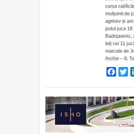
cursa califică
mulțumit de j
agresiv și am 
putut juca 18
Badnjarevic, 
toți cei 11 ju
marcate de Jo
Archie – 8, T
Fac
T