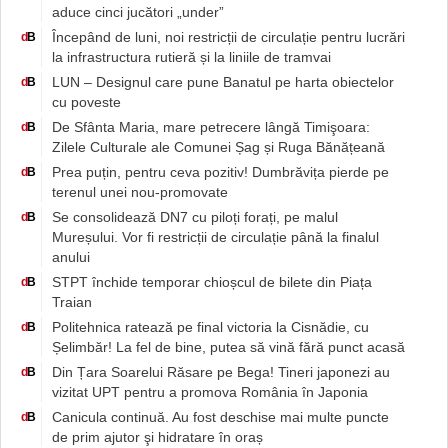
aduce cinci jucători „under”
Începând de luni, noi restricții de circulație pentru lucrări
d
B
la infrastructura rutieră și la liniile de tramvai
LUN – Designul care pune Banatul pe harta obiectelor
d
B
cu poveste
De Sfânta Maria, mare petrecere lângă Timişoara:
d
B
Zilele Culturale ale Comunei Șag și Ruga Bănățeană
Prea puțin, pentru ceva pozitiv! Dumbrăvița pierde pe
d
B
terenul unei nou-promovate
Se consolidează DN7 cu piloți forați, pe malul
d
B
Mureșului. Vor fi restricții de circulație până la finalul
anului
STPT închide temporar chioșcul de bilete din Piața
d
B
Traian
Politehnica ratează pe final victoria la Cisnădie, cu
d
B
Șelimbăr! La fel de bine, putea să vină fără punct acasă
Din Țara Soarelui Răsare pe Bega! Tineri japonezi au
d
B
vizitat UPT pentru a promova România în Japonia
Canicula continuă. Au fost deschise mai multe puncte
d
B
de prim ajutor şi hidratare în oraș