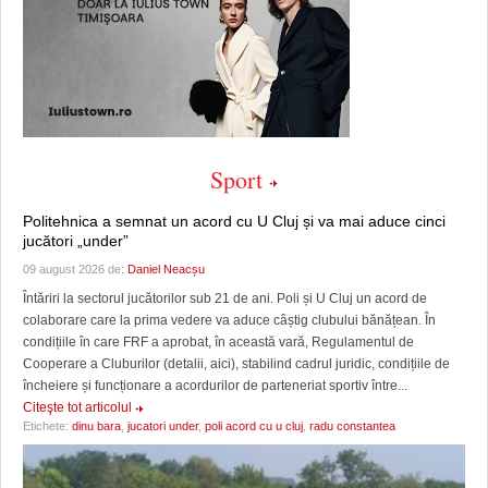
Sport
Politehnica a semnat un acord cu U Cluj și va mai aduce cinci
jucători „under”
09 august 2026 de:
Daniel Neacșu
Întăriri la sectorul jucătorilor sub 21 de ani. Poli și U Cluj un acord de
colaborare care la prima vedere va aduce câștig clubului bănățean. În
condițiile în care FRF a aprobat, în această vară, Regulamentul de
Cooperare a Cluburilor (detalii, aici), stabilind cadrul juridic, condițiile de
încheiere și funcționare a acordurilor de parteneriat sportiv între...
Citeşte tot articolul
Etichete:
dinu bara
,
jucatori under
,
poli acord cu u cluj
,
radu constantea