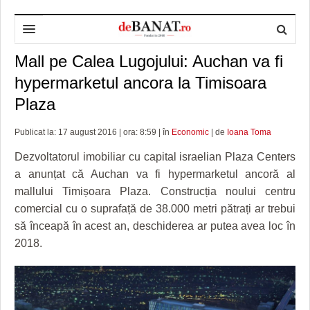
Mall pe Calea Lugojului: Auchan va fi
HOME
hypermarketul ancora la Timisoara
ADMINISTRAȚIE
DESPRE NOI
Plaza
POLITICĂ
REDACȚIA DEBANAT
PRIMĂRIA TIMIŞOARA
Publicat la: 17 august 2016 | ora: 8:59 | în
Economic
| de
Ioana Toma
SPORT
POLITICA DE COOKIES
CONSILIUL JUDEŢEAN TIMIŞ
POLITICA
Dezvoltatorul imobiliar cu capital israelian Plaza Centers
OPINII
POLITICA DE CONFIDENȚIALITATE
PREFECTURA TIMIŞ
POLI TIMISOARA
a anunțat că Auchan va fi hypermarketul ancoră al
mallului Timișoara Plaza. Construcția noului centru
TIMP LIBER ȘI CULTURĂ
FOTBAL JUDETEAN
DOSARELE DEBANAT
comercial cu o suprafață de 38.000 metri pătrați ar trebui
să înceapă în acest an, deschiderea ar putea avea loc în
ECONOMIC
ALTE SPORTURI
ETICA LUCIDITĂȚII ASISTATE
TIMP LIBER
2018.
SĂNĂTATE
JURNAL DE CAMPANIE
ULTRAMARIN VA RECOMANDA
AFACERI
MAI MULTE
ZÂMBETE AMARE
CULTURA