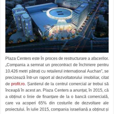
GRĂDINA TAICII DOMNULUI
CRONICĂ DE FILM
ACCIDENTE
ZIARISTU’ DE TERASĂ
UNDE MERGEM
ANUNŢURI
CU OIŞTEA-N KIERKEGAARD
FILME DOCUMENTARE
INFO SI UTILE
FINANŢĂRI DE LA A LA Z
CLIPURI VIDEO
CULTURA
PE SURSE
JOCURI ONLINE
INVATAMANT
JUSTITIE
Plaza Centers este în proces de restructurare a afacerilor.
FILME DOCUMENTARE
„Compania a semnat un precontract de închiriere pentru
10.426 metri pătrați cu retailerul internațional Auchan”, se
CLIPURI VIDEO
precizează într-un raport al dezvoltatorului imobiliar, citat
de
profit.ro
. Șantierul de la centrul comercial ar trebui să
JOCURI ONLINE
înceapă în acest an. Plaza Centers a anunțat, în 2015, că
DIVERSE
a obținut o linie de finanțare de la o bancă comercială,
care va acoperi 65% din costurile de dezvoltare ale
FARMACII DIN TIMIŞOARA
proiectului. În iulie 2015, compania israeliană a obținut și