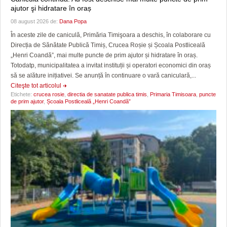
ajutor şi hidratare în oraș
08 august 2026 de:
Dana Popa
În aceste zile de caniculă, Primăria Timişoara a deschis, în colaborare cu
Direcția de Sănătate Publică Timiș, Crucea Roșie și Școala Postliceală
„Henri Coandă”, mai multe puncte de prim ajutor și hidratare în oraș.
Totodatp, municipalitatea a invitat instituții și operatori economici din oraș
să se alăture inițiativei. Se anunță în continuare o vară caniculară,...
Citeşte tot articolul
Etichete:
crucea rosie
,
directia de sanatate publica timis
,
Primaria Timisoara
,
puncte
de prim ajutor
,
Școala Postliceală „Henri Coandă”