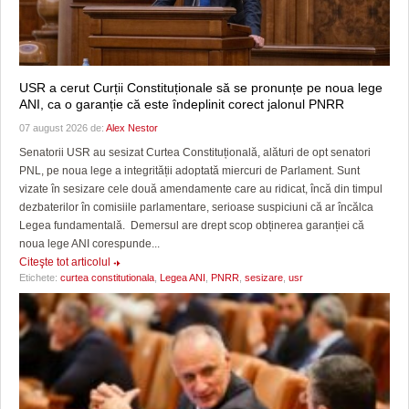
USR a cerut Curții Constituționale să se pronunțe pe noua lege
ANI, ca o garanție că este îndeplinit corect jalonul PNRR
07 august 2026 de:
Alex Nestor
Senatorii USR au sesizat Curtea Constituțională, alături de opt senatori
PNL, pe noua lege a integrității adoptată miercuri de Parlament. Sunt
vizate în sesizare cele două amendamente care au ridicat, încă din timpul
dezbaterilor în comisiile parlamentare, serioase suspiciuni că ar încălca
Legea fundamentală. Demersul are drept scop obținerea garanției că
noua lege ANI corespunde...
Citeşte tot articolul
Etichete:
curtea constitutionala
,
Legea ANI
,
PNRR
,
sesizare
,
usr