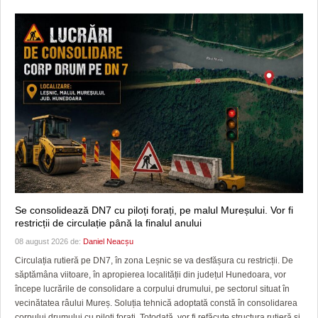
Se consolidează DN7 cu piloți forați, pe malul Mureșului. Vor fi
restricții de circulație până la finalul anului
08 august 2026 de:
Daniel Neacșu
Circulația rutieră pe DN7, în zona Leșnic se va desfășura cu restricții. De
săptămâna viitoare, în apropierea localității din județul Hunedoara, vor
începe lucrările de consolidare a corpului drumului, pe sectorul situat în
vecinătatea râului Mureș. Soluția tehnică adoptată constă în consolidarea
corpului drumului cu piloți forați. Totodată, vor fi refăcute structura rutieră și