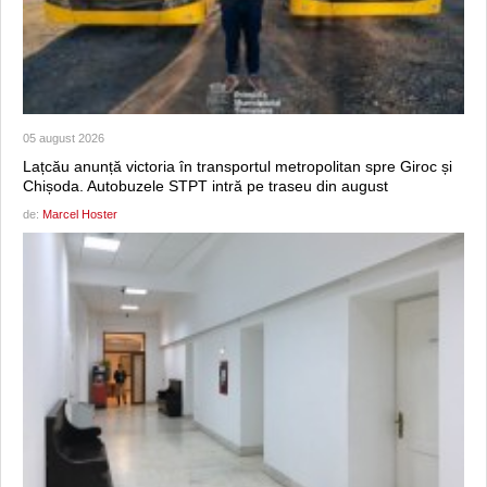
05 august 2026
Lațcău anunță victoria în transportul metropolitan spre Giroc și
Chișoda. Autobuzele STPT intră pe traseu din august
de:
Marcel Hoster