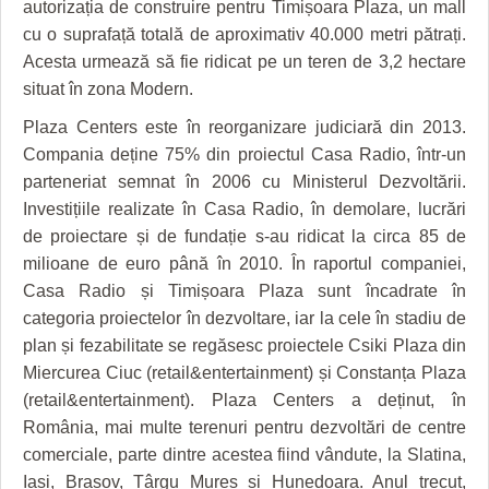
autorizația de construire pentru Timișoara Plaza, un mall
HARTA TIMIŞOAREI
cu o suprafață totală de aproximativ 40.000 metri pătrați.
LICEE, ŞCOLI ŞI GRĂDINIŢE DIN TIMIŞ
Acesta urmează să fie ridicat pe un teren de 3,2 hectare
situat în zona Modern.
PRIMĂRIILE DIN TIMIŞ
Plaza Centers este în reorganizare judiciară din 2013.
SFATUL MEDICULUI
Compania deține 75% din proiectul Casa Radio, într-un
parteneriat semnat în 2006 cu Ministerul Dezvoltării.
SFATURI JURIDICE
Investițiile realizate în Casa Radio, în demolare, lucrări
de proiectare și de fundație s-au ridicat la circa 85 de
milioane de euro până în 2010. În raportul companiei,
Casa Radio și Timișoara Plaza sunt încadrate în
categoria proiectelor în dezvoltare, iar la cele în stadiu de
plan și fezabilitate se regăsesc proiectele Csiki Plaza din
Miercurea Ciuc (retail&entertainment) și Constanța Plaza
(retail&entertainment). Plaza Centers a deținut, în
România, mai multe terenuri pentru dezvoltări de centre
comerciale, parte dintre acestea fiind vândute, la Slatina,
Iași, Brașov, Târgu Mureș și Hunedoara. Anul trecut,