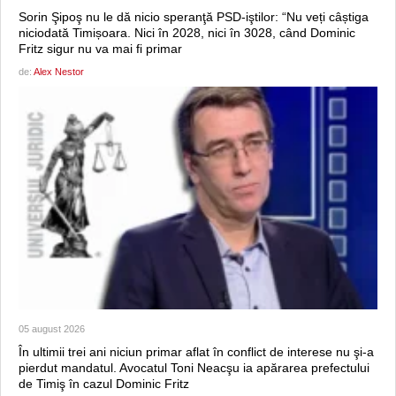
Sorin Şipoş nu le dă nicio speranţă PSD-iştilor: “Nu veți câștiga
niciodată Timișoara. Nici în 2028, nici în 3028, când Dominic
Fritz sigur nu va mai fi primar
de:
Alex Nestor
05 august 2026
În ultimii trei ani niciun primar aflat în conflict de interese nu şi-a
pierdut mandatul. Avocatul Toni Neacşu ia apărarea prefectului
de Timiş în cazul Dominic Fritz