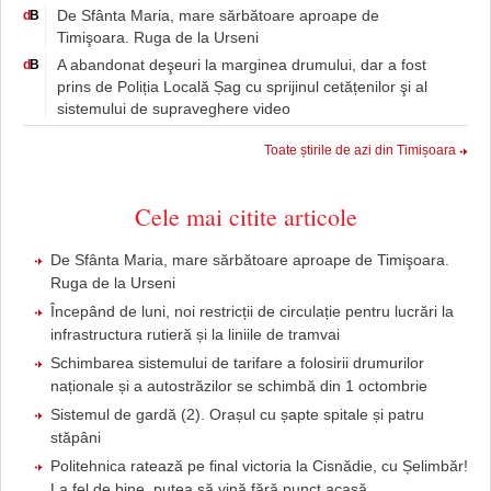
De Sfânta Maria, mare sărbătoare aproape de
d
B
Timişoara. Ruga de la Urseni
A abandonat deşeuri la marginea drumului, dar a fost
d
B
prins de Poliția Locală Șag cu sprijinul cetățenilor şi al
sistemului de supraveghere video
Toate știrile de azi din Timișoara
Cele mai citite articole
De Sfânta Maria, mare sărbătoare aproape de Timişoara.
Ruga de la Urseni
Începând de luni, noi restricții de circulație pentru lucrări la
infrastructura rutieră și la liniile de tramvai
Schimbarea sistemului de tarifare a folosirii drumurilor
naționale și a autostrăzilor se schimbă din 1 octombrie
Sistemul de gardă (2). Orașul cu șapte spitale și patru
stăpâni
Politehnica ratează pe final victoria la Cisnădie, cu Șelimbăr!
La fel de bine, putea să vină fără punct acasă