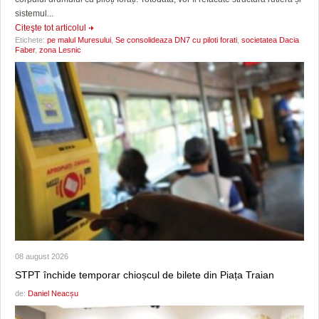
sistemul...
Citeşte tot articolul
Etichete:
pe malul Muresului
,
Se consolideaza DN7 cu piloti forati
,
societatea Dacia
Faber
,
zona Lesnic
08 august 2026
STPT închide temporar chioșcul de bilete din Piața Traian
de:
Daniel Neacșu