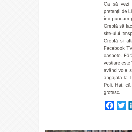
Ca să vezi 
pretenții de L
îmi puneam 
Greblă să facă
site-ului tms
Greblă și al
Facebook TV, 
oaspete. Făr
vestiare este 
având voie să
angajată la T
Poli. Hai, că
grotesc.
Fac
T