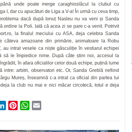
până unde poate merge caraghioslâcul la clubul cu
iga I, dar cu apucături de Liga a V-a! În urmă cu ceva timp,
problema dacă după Ionuț Nasleu nu va veni și Sanda
 ordine la Poli. Iată că acea zi se pare c-a venit. Potrivit
port.ro, la finalul meciului cu ASA, deja celebra Sanda
te câteva amazoane din primărie, animatoare la Robu
au intrat vesele ca niște găsculiție în vestiarul echipei
ă să le împiedice nime. După câte știm noi, accesul la
îngrădit, în afara oficialilor celor două echipe, puțină lume
 intre: arbitri, observatori etc. Or, Sanda Greblă nefiind
ârgu Mureș, înseamnă c-a intrat ca oficial din partea lui
 deja la club nu mai e nici măcar circotecă, totul e deja
ebook
witter
LinkedIn
Pinterest
WhatsApp
Email