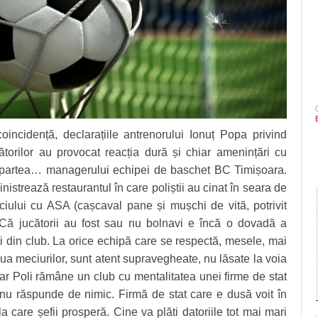
incidență, declarațiile antrenorului Ionuț Popa privind
ătorilor au provocat reacția dură și chiar amenințări cu
 partea… managerului echipei de baschet BC Timișoara.
istrează restaurantul în care poliștii au cinat în seara de
iului cu ASA (cașcaval pane și mușchi de vită, potrivit
 Că jucătorii au fost sau nu bolnavi e încă o dovadă a
 din club. La orice echipă care se respectă, mesele, mai
iua meciurilor, sunt atent supravegheate, nu lăsate la voia
Dar Poli rămâne un club cu mentalitatea unei firme de stat
nu răspunde de nimic. Firmă de stat care e dusă voit în
la care șefii prosperă. Cine va plăti datoriile tot mai mari