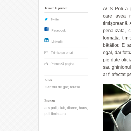
Trimite la prieteni
ACS Poli a p
care avea m
Twitter
timișoreană. 
penalizată, 
Facebook
formația tim
Linkedin
bătăilor. E 
egal, dar fotb
Trimite pe email
pierdute ofici
Printează pagina
sau ghinionul
ar fi afectat p
Autor
Ziaristul de (pe) terasa
Etichete
acs poli
,
club
,
diaree
,
haos
,
poli timisoara