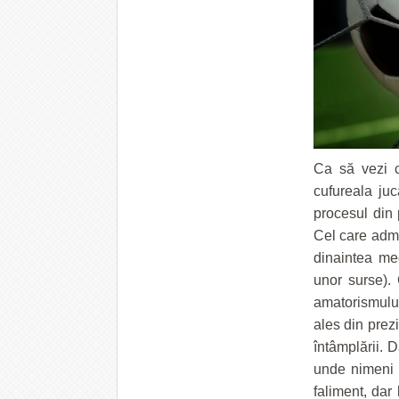
Ca să vezi co
cufureala juc
procesul din
Cel care admin
dinaintea mec
unor surse).
amatorismului
ales din prez
întâmplării. 
unde nimeni 
faliment, dar 