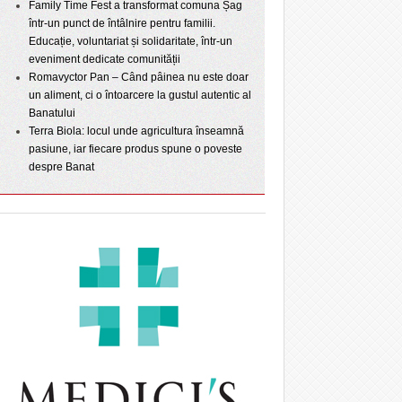
Family Time Fest a transformat comuna Șag
într-un punct de întâlnire pentru familii.
Educație, voluntariat și solidaritate, într-un
eveniment dedicate comunității
Romavyctor Pan – Când pâinea nu este doar
un aliment, ci o întoarcere la gustul autentic al
Banatului
Terra Biola: locul unde agricultura înseamnă
pasiune, iar fiecare produs spune o poveste
despre Banat