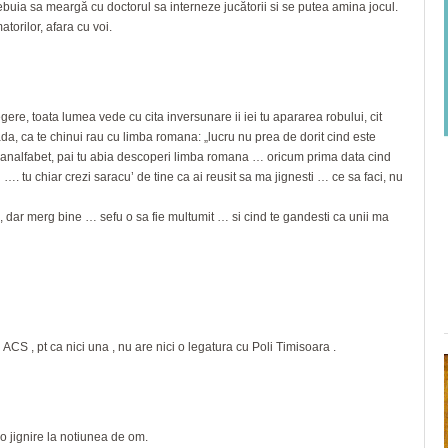
rebuia sa meargă cu doctorul sa interneze jucătorii si se putea amina jocul.
orilor, afara cu voi.
legere, toata lumea vede cu cita inversunare ii iei tu apararea robului, cit
da, ca te chinui rau cu limba romana: „lucru nu prea de dorit cind este
emianalfabet, pai tu abia descoperi limba romana … oricum prima data cind
. tu chiar crezi saracu’ de tine ca ai reusit sa ma jignesti … ce sa faci, nu
z, dar merg bine … sefu o sa fie multumit … si cind te gandesti ca unii ma
i ACS , pt ca nici una , nu are nici o legatura cu Poli Timisoara .
 o jignire la notiunea de om.