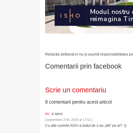
Redacția deBanat.ro nu-și asumă responsabilitatea pent
Comentarii prin facebook
Scrie un comentariu
8 comentarii pentru
acest articol
eu
a spus:
(septembrie 27th, 2016 at 17:51 )
Cu alte cuvinte ASA i-a batut de s-au „kkt” pe ei? :))