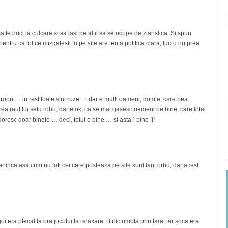
a te duci la culcare si sa lasi pe altii sa se ocupe de ziaristica. Si spun
 pentru ca tot ce mizgalesti tu pe site are tenta politica clara, lucru nu prea
’ robu … in rest toate sint roze … dar e multi oameni, domle, care bea
 vrea raul lui sefu robu, dar e ok, ca se mai gasesc oameni de bine, care total
resc doar binele … deci, totul e bine … si asta-i bine !!!
ninca asa cum nu toti cei care posteaza pe site sunt fani orbu, dar acest
oi era plecat la ora jocului la relaxare. Birlic umbla prin țara, iar șoca era