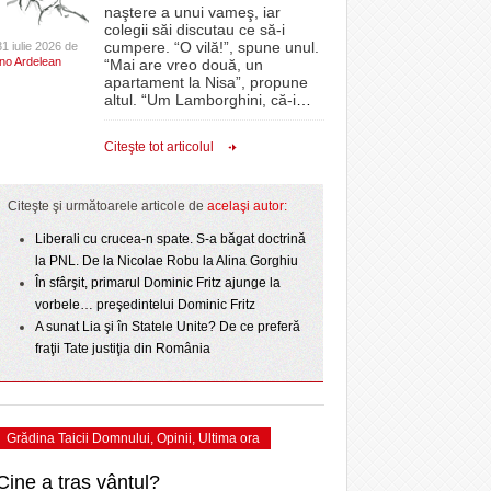
CLIPURI VIDEO
naştere a unui vameş, iar
Timişoara intră în a treia zi de sărbătoare.
e la
prim-divizionarei din
proiectelor derulate de instituție din fonduri
colegii săi discutau ce să-i
- acum 1 zi
July
Programul de astăzi
- 17 July 2026
- 11 December 2025
JOCURI ONLINE
h SC
europene/FOTO
cumpere. “O vilă!”, spune unul.
31 iulie 2026 de
Ino Ardelean
“Mai are vreo două, un
DIVERSE
apartament la Nisa”, propune
Un concert de zile mari a încheiat prima zi a
hnicii Femina. Iese
ANAF oferă persoanelor fizice posibilitatea să
altul. “Um Lamborghini, că-i
…
- 1 August 2026
- 16 July 2026
Timișoara City Celebration/Foto
beneficieze de Declarația Unică 212
rzis
a
FARMACII DIN
- 25 November 2025
 PNL
precompletată
TIMIŞOARA
View all
Citeşte tot articolul
pe
HARTA TIMIŞOAREI
Romanian Business Leaders lansează RBL
- 19 November
Banat, prima filială din vestul țării
LICEE, ŞCOLI ŞI
Citeşte şi următoarele articole de
acelaşi autor:
2025
l
GRĂDINIŢE DIN TIMIŞ
Liberali cu crucea-n spate. S-a băgat doctrină
View all
PRIMĂRIILE DIN TIMIŞ
 2026
la PNL. De la Nicolae Robu la Alina Gorghiu
În sfârşit, primarul Dominic Fritz ajunge la
SFATUL MEDICULUI
vorbele… preşedintelui Dominic Fritz
SFATURI JURIDICE
A sunat Lia şi în Statele Unite? De ce preferă
fraţii Tate justiţia din România
Grădina Taicii Domnului
,
Opinii
,
Ultima ora
Cine a tras vântul?