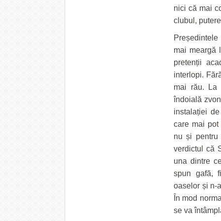
nici că mai c
clubul, puter
Președintele 
mai meargă l
pretenții aca
interlopi. Făr
mai rău. La
îndoială zvonu
instalației d
care mai pot 
nu și pentru
verdictul că 
una dintre ce
spun gafă, f
oaselor și n
În mod normal
se va întâmpl