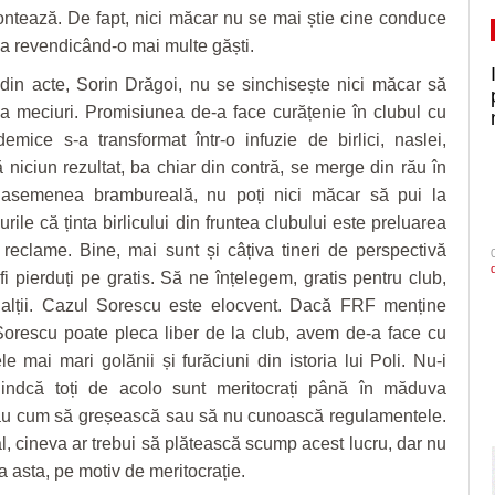
ontează. De fapt, nici măcar nu se mai știe cine conduce
ea revendicând-o mai multe găști.
din acte, Sorin Drăgoi, nu se sinchisește nici măcar să
a meciuri. Promisiunea de-a face curățenie în clubul cu
demice s-a transformat într-o infuzie de birlici, naslei,
ă niciun rezultat, ba chiar din contră, se merge din rău în
 asemenea brambureală, nu poți nici măcar să pui la
rile că ținta birlicului din fruntea clubului este preluarea
e reclame. Bine, mai sunt și câțiva tineri de perspectivă
fi pierduți pe gratis. Să ne înțelegem, gratis pentru club,
 alții. Cazul Sorescu este elocvent. Dacă FRF menține
Sorescu poate pleca liber de la club, avem de-a face cu
le mai mari golănii și furăciuni din istoria lui Poli. Nu-i
iindcă toți de acolo sunt meritocrați până în măduva
-au cum să greșească sau să nu cunoască regulamentele.
, cineva ar trebui să plătească scump acest lucru, dar nu
a asta, pe motiv de meritocrație.