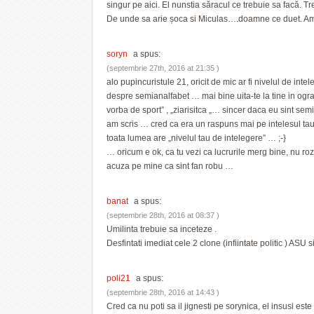
singur pe aici. El nunstia săracul ce trebuie sa facă. T
De unde sa arie șoca si Miculas….doamne ce duet. Amat
soryn
a spus:
(septembrie 27th, 2016 at 21:35 )
alo pupincuristule 21, oricit de mic ar fi nivelul de inte
despre semianalfabet … mai bine uita-te la tine in ogra
vorba de sport” , „ziarisitca „… sincer daca eu sint s
am scris … cred ca era un raspuns mai pe intelesul tau …
toata lumea are „nivelul tau de intelegere” … ;-}
… oricum e ok, ca tu vezi ca lucrurile merg bine, nu ro
acuza pe mine ca sint fan robu …
banat
a spus:
(septembrie 28th, 2016 at 08:37 )
Umilinta trebuie sa inceteze .
Desfintati imediat cele 2 clone (infiintate politic ) ASU s
poli21
a spus:
(septembrie 28th, 2016 at 14:43 )
Cred ca nu poti sa il jignesti pe sorynica, el insusi este