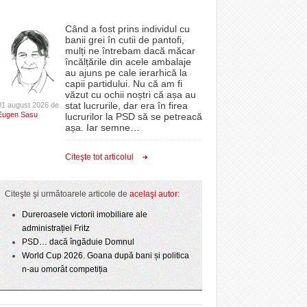
Când a fost prins individul cu
banii grei în cutii de pantofi,
mulți ne întrebam dacă măcar
încălțările din acele ambalaje
au ajuns pe cale ierarhică la
capii partidului. Nu că am fi
văzut cu ochii noștri că așa au
stat lucrurile, dar era în firea
01 august 2026 de
Eugen Sasu
lucrurilor la PSD să se petreacă
așa. Iar semne
…
Citeşte tot articolul
Citeşte şi următoarele articole de
acelaşi autor
:
Dureroasele victorii imobiliare ale
administrației Fritz
PSD… dacă îngăduie Domnul
World Cup 2026. Goana după bani și politica
n-au omorât competiția