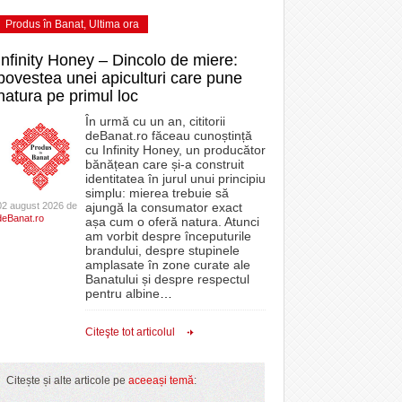
Produs în Banat
,
Ultima ora
Infinity Honey – Dincolo de miere:
povestea unei apiculturi care pune
natura pe primul loc
În urmă cu un an, cititorii
deBanat.ro făceau cunoștință
cu Infinity Honey, un producător
bănățean care și-a construit
identitatea în jurul unui principiu
simplu: mierea trebuie să
02 august 2026 de
ajungă la consumator exact
deBanat.ro
așa cum o oferă natura. Atunci
am vorbit despre începuturile
brandului, despre stupinele
amplasate în zone curate ale
Banatului și despre respectul
pentru albine
…
Citeşte tot articolul
Citește și alte articole pe
aceeași temă
: