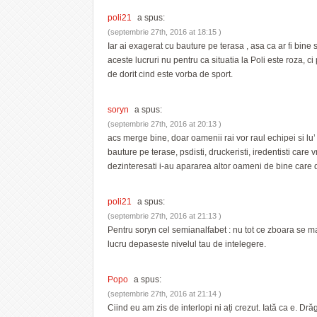
poli21
a spus:
(septembrie 27th, 2016 at 18:15 )
Iar ai exagerat cu bauture pe terasa , asa ca ar fi bine s
aceste lucruri nu pentru ca situatia la Poli este roza, ci
de dorit cind este vorba de sport.
soryn
a spus:
(septembrie 27th, 2016 at 20:13 )
acs merge bine, doar oamenii rai vor raul echipei si lu
bauture pe terase, psdisti, druckeristi, iredentisti care
dezinteresati i-au apararea altor oameni de bine care do
poli21
a spus:
(septembrie 27th, 2016 at 21:13 )
Pentru soryn cel semianalfabet : nu tot ce zboara se ma
lucru depaseste nivelul tau de intelegere.
Popo
a spus:
(septembrie 27th, 2016 at 21:14 )
Ciind eu am zis de interlopi ni ați crezut. Iată ca e. Drăg