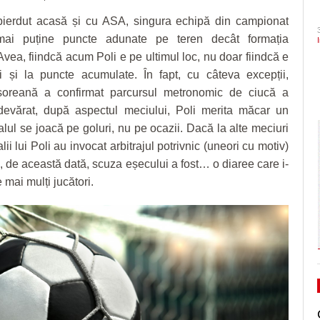
Timiș. Mădălin Bunoiu se mută în conducer
CLIPURI VIDEO
amical din Austra, în fața 
ierdut acasă și cu ASA, singura echipă din campionat
ZIARISTU’ DE
Apar primele restricții de circulație la Pasajul
- 30 
“Județ”, alături cu Claudiu Mihălceanu
Arabia Saudită, Al-Riyad
TERASĂ
JOCURI ONLINE
ai puține puncte adunate pe teren decât formația
- 30 July
Polonă, odată cu evoluția lucrărilor
2026
Schimbare pe banca Polite
2026
Avea, fiindcă acum Poli e pe ultimul loc, nu doar fiindcă e
CU OIŞTEA-N
În Timiş, PNL tot cu PSD. După ce i s-a inte
Oli Ștefan, intră Andra Vel
KIERKEGAARD
ci și la puncte acumulate. În fapt, cu câteva excepții,
Administrația județeană a aprobat acordul de
să-l atace pe Alfred Simonis, preşedintele
View all
ișoreană a confirmat parcursul metronomic de ciucă a
FINANŢĂRI DE LA A
asociere cu Primăria Timișoara pentru noua
Timişoara, Ionuţ Gaiţă, pune tunurile doar 
LA Z
adevărat, după aspectul meciului, Poli merita măcar un
- 29 July 2026
- 28 July 2026
parcare de la Județean
Dominic Fritz
alul se joacă pe goluri, nu pe ocazii. Dacă la alte meciuri
PE SURSE
View all
Surprize, surprize! Gerald Simonis, primaru
alii lui Poli au invocat arbitrajul potrivnic (uneori cu motiv)
comunei Moşniţa Nouă, nu exclude o
, de această dată, scuza eșecului a fost… o diaree care i-
- 27 July
candidatură la Primăria Timişoara
e mai mulți jucători.
View all