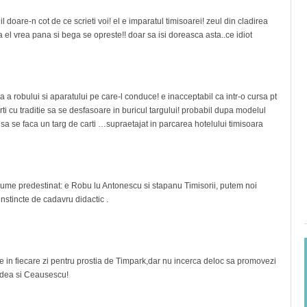
il doare-n cot de ce scrieti voi! el e imparatul timisoarei! zeul din cladirea
 el vrea pana si bega se opreste!! doar sa isi doreasca asta..ce idiot
 a robului si aparatului pe care-l conduce! e inacceptabil ca intr-o cursa pt
rti cu traditie sa se desfasoare in buricul targului! probabil dupa modelul
u, sa se faca un targ de carti …supraetajat in parcarea hotelului timisoara
nume predestinat: e Robu lu Antonescu si stapanu Timisorii, putem noi
instincte de cadavru didactic .
e in fiecare zi pentru prostia de Timpark,dar nu incerca deloc sa promovezi
andea si Ceausescu!