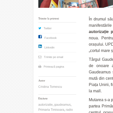
Trimite la prieteni
În drumul să
manifestările
Twitter
autorizație
noua. Pentru
Facebook
orașului. UP
Linkedin
„cortul mare și
Trimite pe email
Târgul Gaudea
de onoare a
Printează pagina
Gaudeamus și
mută din centr
Autor
Piața Unirii, 
Cristina Tomescu
la mall.
Etichete
Mutarea s-a p
autorizatie
,
gaudeamus
,
partea Primăr
Primaria Timisoara
,
radio
centrul oraș