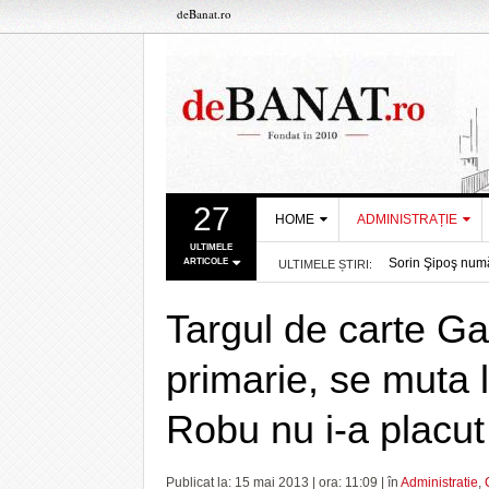
deBanat.ro
27
HOME
ADMINISTRAȚIE
ULTIMELE
Sorin Şipoş număr
ARTICOLE
ULTIMELE ȘTIRI:
DESPRE NOI
PRIMĂRIA
- acum 12 ore
Dueluri interesan
TIMIŞOARA
REDACȚIA DEBANAT
Debitele râurilo
Targul de carte G
CONSILIUL
Se închide acces
POLITICA DE COOKIES
JUDEŢEAN TIMIŞ
STPT anunță modif
primarie, se muta 
POLITICA DE
Recurs la memori
PREFECTURA
CONFIDENȚIALITATE
- acum 19 ore
Apele Române ef
TIMIŞ
Robu nu i-a placut 
Se închide casie
UVT a atras peste
Pentru micuţii di
- acum 21 ore
Publicat la: 15 mai 2013 | ora: 11:09 | în
Administratie
,