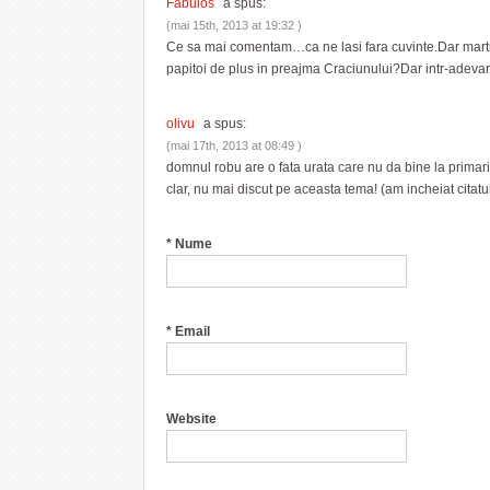
Fabulos
a spus:
(mai 15th, 2013 at 19:32 )
Ce sa mai comentam…ca ne lasi fara cuvinte.Dar martis
papitoi de plus in preajma Craciunului?Dar intr-adevar
olivu
a spus:
(mai 17th, 2013 at 08:49 )
domnul robu are o fata urata care nu da bine la primarie
clar, nu mai discut pe aceasta tema! (am incheiat citatul
*
Nume
*
Email
Website