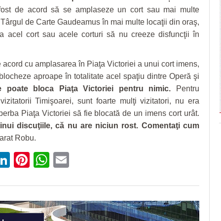
ost de acord să se amplaseze un cort sau mai multe
u Târgul de Carte Gaudeamus în mai multe locaţii din oraş,
a acel cort sau acele corturi să nu creeze disfuncţii în
 acord cu amplasarea în Piaţa Victoriei a unui cort imens,
 blocheze aproape în totalitate acel spaţiu dintre Operă şi
 poate bloca Piaţa Victoriei pentru nimic.
Pentru
vizitatorii Timişoarei, sunt foarte mulţi vizitatori, nu era
erba Piaţa Victoriei să fie blocată de un imens cort urât.
nui discuţiile, că nu are niciun rost. Comentaţi cum
larat Robu.
ebook
witter
LinkedIn
Pinterest
WhatsApp
Email