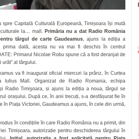
u spre Capitală Culturală Europeană, Timișoara își mută
 culturale la… mall.
Primăria nu a dat Radio România
 pentru târgul de carte Gaudeamus
, ajuns la ediția a
 prima dată, acesta nu va mai fi deschis în centrul
DATE: Primarul Nicolae Robu spune că a fost deranjat de
 urât” al târgului.
mus va fi inaugurat oficial miercuri la prânz, în Curtea
 Iulius Mall. Organizat de Radio Romania, echipa
 Radio Timişoara, și ajuns la ediția a noua, târgul se
ul orașului. După ce, în anii trecuți, s-a desfășurat fie în
fie în Piața Victoriei, Gaudeamus a ajuns, în cele din urmă,
rodus în condițiile în care Radio România nu a primit, din
iei Timișoara, autorizație pentru deschiderea târgului în
ului.
Inițial, autorizația a fost solicitată pentru Piața