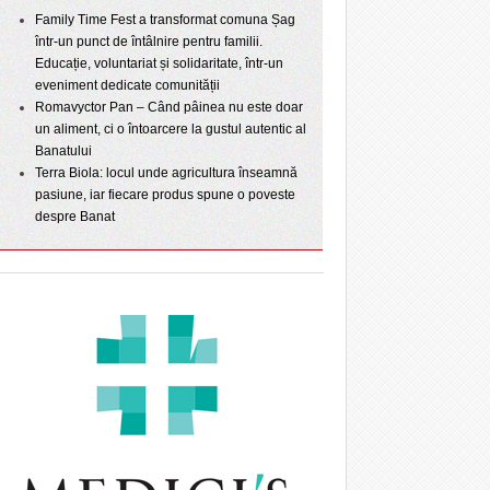
Family Time Fest a transformat comuna Șag
într-un punct de întâlnire pentru familii.
Educație, voluntariat și solidaritate, într-un
eveniment dedicate comunității
Romavyctor Pan – Când pâinea nu este doar
un aliment, ci o întoarcere la gustul autentic al
Banatului
Terra Biola: locul unde agricultura înseamnă
pasiune, iar fiecare produs spune o poveste
despre Banat