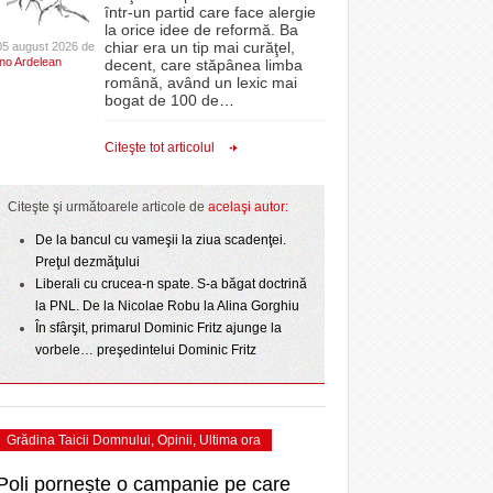
CLIPURI VIDEO
într-un partid care face alergie
r nu
proiectelor derulate de instituție din fonduri
la orice idee de reformă. Ba
La Muzeul Apei are loc expoziția „Sub semnul
 Politehnica atacă
- 11 December 2025
JOCURI ONLINE
europene/FOTO
chiar era un tip mai curăţel,
05 august 2026 de
- 4
care o nou-promovată
Ino Ardelean
curgerii. Între transparență și permanență”
decent, care stăpânea limba
DIVERSE
română, având un lexic mai
ct de
August 2026
ANAF oferă persoanelor fizice posibilitatea să
ipe ce a pierdut
bogat de 100 de
…
 Toni
- 3 August 2026
beneficieze de Declarația Unică 212
omovare
FARMACII DIN
Ziua Timișoarei – City Celebration. Programul
- 25 November 2025
precompletată
TIMIŞOARA
Citeşte tot articolul
- 3 August 2026
amentul cu o victorie
ultimei zile
HARTA TIMIŞOAREI
- 25 July 2026
Romanian Business Leaders lansează RBL
dicat
View all
e şi
- 19 November
Banat, prima filială din vestul țării
LICEE, ŞCOLI ŞI
Citeşte şi următoarele articole de
acelaşi autor:
2025
GRĂDINIŢE DIN TIMIŞ
ust
De la bancul cu vameşii la ziua scadenţei.
View all
PRIMĂRIILE DIN TIMIŞ
Preţul dezmăţului
Liberali cu crucea-n spate. S-a băgat doctrină
SFATUL MEDICULUI
la PNL. De la Nicolae Robu la Alina Gorghiu
SFATURI JURIDICE
În sfârşit, primarul Dominic Fritz ajunge la
vorbele… preşedintelui Dominic Fritz
Grădina Taicii Domnului
,
Opinii
,
Ultima ora
Poli pornește o campanie pe care