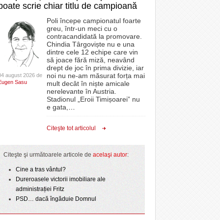
poate scrie chiar titlu de campioană
Poli începe campionatul foarte
greu, într-un meci cu o
contracandidată la promovare.
Chindia Târgoviște nu e una
dintre cele 12 echipe care vin
să joace fără miză, neavând
drept de joc în prima divizie, iar
noi nu ne-am măsurat forța mai
04 august 2026 de
Eugen Sasu
mult decât în niște amicale
nerelevante în Austria.
Stadionul „Eroii Timișoarei” nu
e gata,
…
Citeşte tot articolul
Citeşte şi următoarele articole de
acelaşi autor
:
Cine a tras vântul?
Dureroasele victorii imobiliare ale
administrației Fritz
PSD… dacă îngăduie Domnul