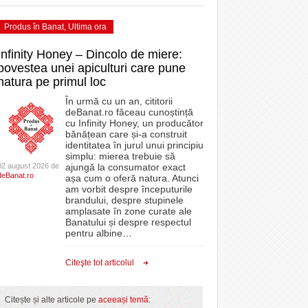
Produs în Banat
,
Ultima ora
Infinity Honey – Dincolo de miere:
povestea unei apiculturi care pune
natura pe primul loc
În urmă cu un an, cititorii
deBanat.ro făceau cunoștință
cu Infinity Honey, un producător
bănățean care și-a construit
identitatea în jurul unui principiu
simplu: mierea trebuie să
02 august 2026 de
ajungă la consumator exact
deBanat.ro
așa cum o oferă natura. Atunci
am vorbit despre începuturile
brandului, despre stupinele
amplasate în zone curate ale
Banatului și despre respectul
pentru albine
…
Citeşte tot articolul
Citește și alte articole pe
aceeași temă
: