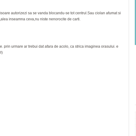
oare autorizezi sa se vanda blocandu-se tot centrul.Sau ciolan afumat si
,alea inseamna ceva,nu niste nenorocite de carti.
. prin urmare ar trebui dat afara de acolo, ca strica imaginea orasului. e
!)