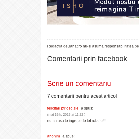
Redacția deBanat.ro nu-și asumă responsabilitatea pent
Comentarii prin facebook
Scrie un comentariu
7 comentarii pentru
acest articol
felicitari ptr decizie
a spus:
(mai 15th, 2013 at 11:22 )
numa asa te ingropi de tot robule!!!
anonim
a spus: