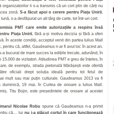
ă organizatorilor li s-a transmis că un cort plin de cărți nu
 acea zonă.
S-a făcut apoi o cerere pentru Piața Unirii
,
ună, s-a desfășurat un alt târg de carte, tot într-un cort.
omisia PMT care emite autorizațiile a respins însă
entru Piața Unirii
, fără a-și motiva decizia și fără a oferi
vă. În aceste condiții, acceptul venit din partea Iulius Mall
c, pentru că, altfel, Gaudeamus n-ar fi avut loc în acest an.
-a bucurat de mare succes la edițiile trecute, adunând, în
e 15.000 de vizitatori. Atitudinea PMT e greu de înțeles, în
 care, de exemplu, strada pietonală Mărășești este oferită
re oficiali drept soluția ideală pentru tot felul de
mai mult sau mai puțin culturale. Gaudeamus 2013 va fi
 duminică, 19 mai, în Curtea de onoare a Iulius Mall.
miș, Titu Bojin, este președintele de onoare al acestei
imarul Nicolae Robu
spune că Gaudeamus n-a primit
entru că… lui
nu i-a plăcut cortul în care funcționează