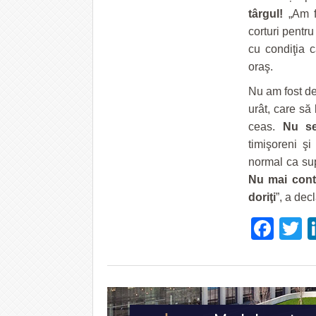
târgul!
„Am f
corturi pentr
cu condiţia c
oraş.
Nu am fost de
urât, care să
ceas.
Nu se
timişoreni şi 
normal ca sup
Nu mai conti
doriţi
”, a dec
Fac
T