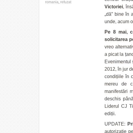
romania
,
refuzat
Victoriei
, îns
„dă” bine în
unde, acum o l
Pe 8 mai, c
solicitarea p
vreo alternati
a picat la țan
Evenimentul s
2012, în jur d
condițiile în
mereu de căt
manifestări 
deschis până
Liderul CJ Ti
ediții.
UPDATE:
Pr
autorizație p