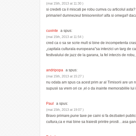
(mai 15th, 2013 at 11:30 )
si credeti ca il miscati pe robu cumva cu articolul asta? 
primariei! dumnezeul timisorenilor! alfa si omega!! daca
cuvinte
a spus:
(mai 15th, 2013 at 11:54 )
cred ca o sa se scrie mult si bine de incompetenta crasa
„capitala culturala europeana”sa interzici un targ de ca
festivalului de jazz de la garana, la fel interzis de rob
andripopa
a spus:
(mai 15th, 2013 at 15:27 )
nu odata am spus ca acest prim ar al Timisorii are un 
supusii sa vrem ori ce ,el o da inainte memorabilile lui 
Paul
a spus:
(mai 15th, 2013 at 19:07 )
Bravo primare,pune taxe pe caini si fa dezbateri public
cultura,ca e mai bine sa traiesti printre prosti…asa g