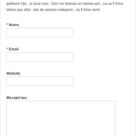
galbene f,tui , si unul rosu . Deci ne trebuie un vames aici , ca va fi Dinu
Vama sau altul , dar de aceiasi categorie , va fi bine venit .
*
Nume
*
Email
Website
Mesajul tau: