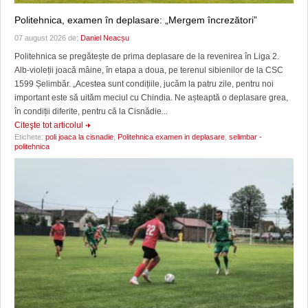
Politehnica, examen în deplasare: „Mergem încrezători”
07 august 2026 de:
Daniel Neacșu
Politehnica se pregătește de prima deplasare de la revenirea în Liga 2.
Alb-violeții joacă mâine, în etapa a doua, pe terenul sibienilor de la CSC
1599 Șelimbăr. „Acestea sunt condițiile, jucăm la patru zile, pentru noi
important este să uităm meciul cu Chindia. Ne așteaptă o deplasare grea,
în condiții diferite, pentru că la Cisnădie...
Citeşte tot articolul
Etichete:
poli joaca la cisnadie
,
Politehnica examen in deplasare
,
selimbar -
politehnica