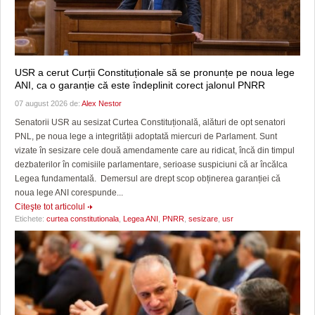
USR a cerut Curții Constituționale să se pronunțe pe noua lege
ANI, ca o garanție că este îndeplinit corect jalonul PNRR
07 august 2026 de:
Alex Nestor
Senatorii USR au sesizat Curtea Constituțională, alături de opt senatori
PNL, pe noua lege a integrității adoptată miercuri de Parlament. Sunt
vizate în sesizare cele două amendamente care au ridicat, încă din timpul
dezbaterilor în comisiile parlamentare, serioase suspiciuni că ar încălca
Legea fundamentală. Demersul are drept scop obținerea garanției că
noua lege ANI corespunde...
Citeşte tot articolul
Etichete:
curtea constitutionala
,
Legea ANI
,
PNRR
,
sesizare
,
usr