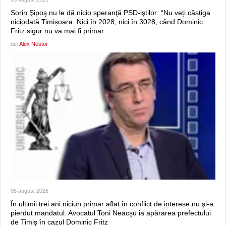
Sorin Şipoş nu le dă nicio speranţă PSD-iştilor: “Nu veți câștiga
niciodată Timișoara. Nici în 2028, nici în 3028, când Dominic
Fritz sigur nu va mai fi primar
de:
Alex Nestor
05 august 2026
În ultimii trei ani niciun primar aflat în conflict de interese nu şi-a
pierdut mandatul. Avocatul Toni Neacşu ia apărarea prefectului
de Timiş în cazul Dominic Fritz