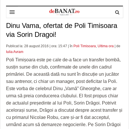
Dinu Vama, ofertat de Poli Timisoara
HOME
via Sorin Dragoi!
ADMINISTRAȚIE
DESPRE NOI
Publicat la: 28 august 2016 | ora: 15:47 | în
Poli Timisoara
,
Ultima ora
| de
POLITICĂ
REDACȚIA DEBANAT
PRIMĂRIA TIMIŞOARA
Iulia Avram
SPORT
POLITICA DE COOKIES
CONSILIUL JUDEŢEAN TIMIŞ
POLITICA
Poli Timișoara este pe cale de-a face un transfer bombă,
susțin surse din club, confirmate de unele din cadrul
OPINII
POLITICA DE CONFIDENȚIALITATE
PREFECTURA TIMIŞ
POLI TIMISOARA
primăriei. De această dată nu sunt în discuție un jucător
sau antrenor, ci chiar un manager, post deficitar la Poli.
TIMP LIBER ȘI CULTURĂ
FOTBAL JUDETEAN
DOSARELE DEBANAT
Este vorba de celebrul Dinu „Vamă” Gheorghe, care ar
ECONOMIC
ALTE SPORTURI
ETICA LUCIDITĂȚII ASISTATE
TIMP LIBER
urma să preia conducerea clubului. El fost propus chiar
de actualul președinte al lui Poli, Sorin Drăgoi. Potrivit
SĂNĂTATE
JURNAL DE CAMPANIE
ULTRAMARIN VA RECOMANDA
AFACERI
acelorași surse, Drăgoi a discutat despre acest transfer și
cu primarul Nicolae Robu, care și-ar fi dat acceptul,
MAI MULTE
ZÂMBETE AMARE
CULTURA
urmând acum să demareze negocierile. Pe Sorin Drăgoi