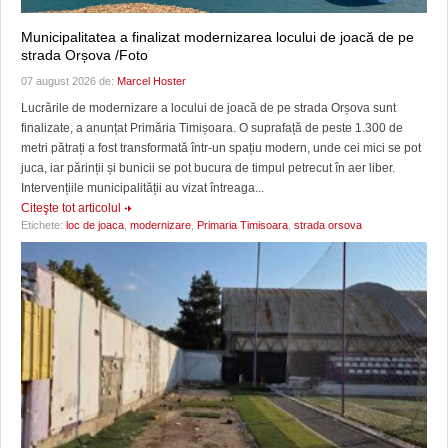
Municipalitatea a finalizat modernizarea locului de joacă de pe
strada Orșova /Foto
07 august 2026 de:
Marcel Hoster
Lucrările de modernizare a locului de joacă de pe strada Orșova sunt
finalizate, a anunțat Primăria Timișoara. O suprafață de peste 1.300 de
metri pătrați a fost transformată într-un spațiu modern, unde cei mici se pot
juca, iar părinții și bunicii se pot bucura de timpul petrecut în aer liber.
Intervențiile municipalității au vizat întreaga...
Citeşte tot articolul
Etichete:
loc de joaca
,
modernizare
,
Primaria Timisoara
,
strada orsova