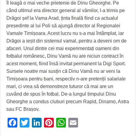
GRĂDINA TAICII DOMNULUI
CRONICĂ DE FILM
ACCIDENTE
îl leagă o mai veche prietenie de Dinu Gheorghe. Pe
când ultimul era director general al vămilor, l-a trimis pe
ZIARISTU’ DE TERASĂ
UNDE MERGEM
ANUNŢURI
Drăgoi șef la Vama Arad, ținta finală fiind ca actualul
președinte al lui Poli să ajungă director al Regionalei
CU OIŞTEA-N KIERKEGAARD
FILME DOCUMENTARE
INFO SI UTILE
Vamale Timișoara. Acest lucru nu s-a mai întâmplat, iar
FINANŢĂRI DE LA A LA Z
CLIPURI VIDEO
CULTURA
Drăgoi a ieșit din sistemul vamal, pentru a deveni om de
afaceri. Unul dintre cei mai experimentați oameni din
PE SURSE
JOCURI ONLINE
INVATAMANT
fotbalul românesc, Dinu Vamă nu are niciun contract în
acest moment, fiind însă invitat permanent la Digi Sport.
JUSTITIE
Sursele noatre mai susțin că Dinu Vamă nu ar veni la
FILME DOCUMENTARE
Timișoara pentru bani, respectiv n-are pretenții salariale
mari, ci vrea să demonstreze tuturor că mai are un
CLIPURI VIDEO
cuvând de spus în fotbal. De-a lungul timpului Dinu
JOCURI ONLINE
Gheorghe a condus cluburi precum Rapid, Dinamo, Astra
sau FC Brașov.
DIVERSE
Facebook
Twitter
LinkedIn
Pinterest
WhatsApp
Email
FARMACII DIN TIMIŞOARA