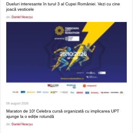
Dueluri interesante în turul 3 al Cupei României. Vezi cu cine
joacă vesticele
de:
Daniel Neacșu
06 august 2026
Maraton de 10! Celebra cursă organizată cu implicarea UPT
ajunge la o ediție rotundă
de:
Daniel Neacșu