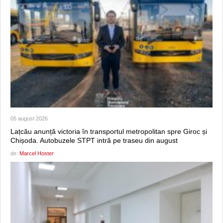
05 august 2026
Lațcău anunță victoria în transportul metropolitan spre Giroc și
Chișoda. Autobuzele STPT intră pe traseu din august
de:
Marcel Hoster