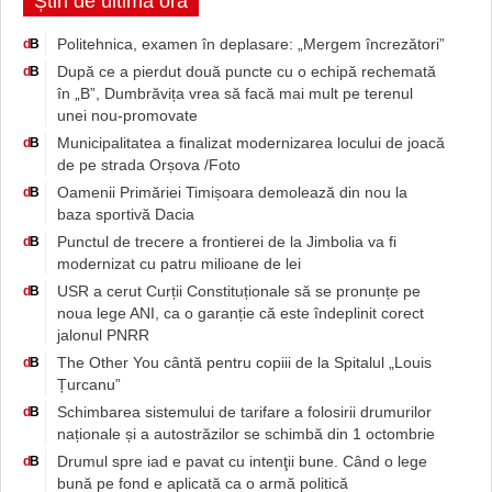
Știri de ultimă oră
Politehnica, examen în deplasare: „Mergem încrezători”
d
B
După ce a pierdut două puncte cu o echipă rechemată
d
B
în „B”, Dumbrăvița vrea să facă mai mult pe terenul
unei nou-promovate
Municipalitatea a finalizat modernizarea locului de joacă
d
B
de pe strada Orșova /Foto
Oamenii Primăriei Timișoara demolează din nou la
d
B
baza sportivă Dacia
Punctul de trecere a frontierei de la Jimbolia va fi
d
B
modernizat cu patru milioane de lei
USR a cerut Curții Constituționale să se pronunțe pe
d
B
noua lege ANI, ca o garanție că este îndeplinit corect
jalonul PNRR
The Other You cântă pentru copiii de la Spitalul „Louis
d
B
Țurcanu”
Schimbarea sistemului de tarifare a folosirii drumurilor
d
B
naționale și a autostrăzilor se schimbă din 1 octombrie
Drumul spre iad e pavat cu intenţii bune. Când o lege
d
B
bună pe fond e aplicată ca o armă politică