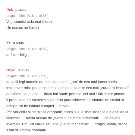
Dek
a spus:
(august 28th, 2016 at 16:35 )
Vagabondul asta mai lipsea
Un escroc ne lipsea
++
a spus:
(august 28th, 2016 at 16:57 )
ar fi un cistig.
soryn
a spus:
(august 28th, 2016 at 17:08 )
daca iti legi numele orasului de asa un „om” de cea mai joasa speta …
intradevar robu poate spune ca echipa asta este cea mai „curata si cinstita”
poli dintre toate poli … daca imi poate permite, cel mai iubit dintre primari,
ii propun sa-l numeasca si pe radu paraschivescu purtatorul de cuvint al
echipei sa fie tabloul complet … bravo !!!
PS: Aduceti-l si pe mitica dragomir, parca si el e liber, doar ce a plecat de la
voluntari … avem nevoie de „oameni de fotbal adevarati” … ce nevoie
avem de Tim, Titi Varga sau alte „nulitati banatene” … dragoi, vama, mitica,
astia stiu fotbal domnule …