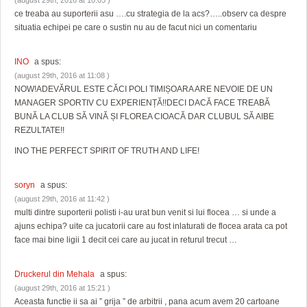
(august 29th, 2016 at 10:05 )
ce treaba au suporterii asu ….cu strategia de la acs?…..observ ca despre
situatia echipei pe care o sustin nu au de facut nici un comentariu
INO
a spus:
(august 29th, 2016 at 11:08 )
NOW!ADEVĂRUL ESTE CĂCI POLI TIMIȘOARA ARE NEVOIE DE UN
MANAGER SPORTIV CU EXPERIENȚĂ!!DECI DACĂ FACE TREABĂ
BUNĂ LA CLUB SĂ VINĂ ȘI FLOREA CIOACĂ DAR CLUBUL SĂ AIBE
REZULTATE!!
INO THE PERFECT SPIRIT OF TRUTH AND LIFE!
soryn
a spus:
(august 29th, 2016 at 11:42 )
multi dintre suporterii polisti i-au urat bun venit si lui flocea … si unde a
ajuns echipa? uite ca jucatorii care au fost inlaturati de flocea arata ca pot
face mai bine ligii 1 decit cei care au jucat in returul trecut …
Druckerul din Mehala
a spus:
(august 29th, 2016 at 15:21 )
Aceasta functie ii sa ai ” grija ” de arbitrii , pana acum avem 20 cartoane