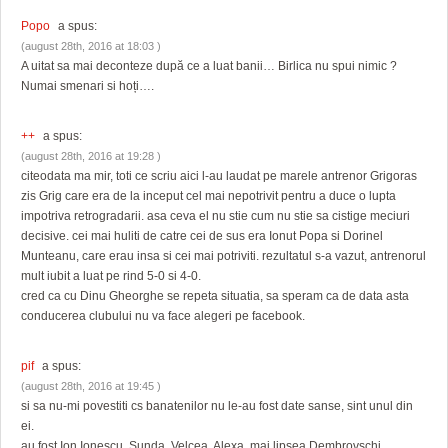
Popo
a spus:
(august 28th, 2016 at 18:03 )
A uitat sa mai deconteze după ce a luat banii… Birlica nu spui nimic ?
Numai smenari si hoți….
++
a spus:
(august 28th, 2016 at 19:28 )
citeodata ma mir, toti ce scriu aici l-au laudat pe marele antrenor Grigoras
zis Grig care era de la inceput cel mai nepotrivit pentru a duce o lupta
impotriva retrogradarii. asa ceva el nu stie cum nu stie sa cistige meciuri
decisive. cei mai huliti de catre cei de sus era Ionut Popa si Dorinel
Munteanu, care erau insa si cei mai potriviti. rezultatul s-a vazut, antrenorul
mult iubit a luat pe rind 5-0 si 4-0.
cred ca cu Dinu Gheorghe se repeta situatia, sa speram ca de data asta
conducerea clubului nu va face alegeri pe facebook.
pif
a spus:
(august 28th, 2016 at 19:45 )
si sa nu-mi povestiti cs banatenilor nu le-au fost date sanse, sint unul din
ei.
au fost Ion Ionescu, Sunda, Velcea, Alexa, mai lipsea Dembrovschi