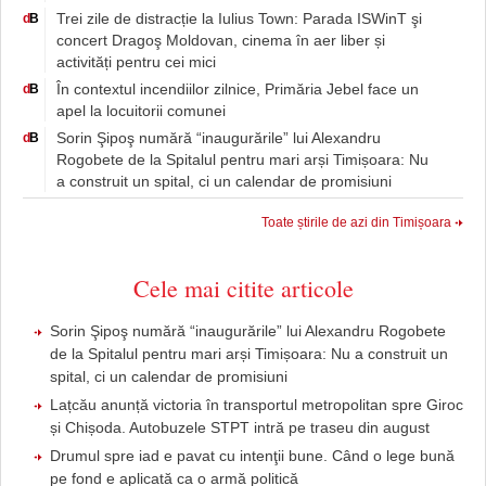
Trei zile de distracție la Iulius Town: Parada ISWinT şi
d
B
concert Dragoş Moldovan, cinema în aer liber și
activități pentru cei mici
În contextul incendiilor zilnice, Primăria Jebel face un
d
B
apel la locuitorii comunei
Sorin Şipoş numără “inaugurările” lui Alexandru
d
B
Rogobete de la Spitalul pentru mari arși Timișoara: Nu
a construit un spital, ci un calendar de promisiuni
Toate știrile de azi din Timișoara
Cele mai citite articole
Sorin Şipoş numără “inaugurările” lui Alexandru Rogobete
de la Spitalul pentru mari arși Timișoara: Nu a construit un
spital, ci un calendar de promisiuni
Lațcău anunță victoria în transportul metropolitan spre Giroc
și Chișoda. Autobuzele STPT intră pe traseu din august
Drumul spre iad e pavat cu intenţii bune. Când o lege bună
pe fond e aplicată ca o armă politică