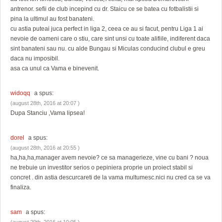
antrenor. sefii de club incepind cu dr. Staicu ce se batea cu fotbalistii si
pina la ultimul au fost banateni.
cu astia puteai juca perfect in liga 2, ceea ce au si facut, pentru Liga 1 ai
nevoie de oameni care o stiu, care sint unsi cu toate alifiile, indiferent daca
sint banateni sau nu. cu alde Bungau si Miculas conducind clubul e greu
daca nu imposibil.
asa ca unul ca Vama e binevenit.
widoqq
a spus:
(august 28th, 2016 at 20:07 )
Dupa Stanciu ,Vama lipsea!
dorel
a spus:
(august 28th, 2016 at 20:55 )
ha,ha,ha,manager avem nevoie? ce sa managerieze, vine cu bani ? noua
ne trebuie un investitor serios o pepiniera proprie un proiect stabil si
concret . din astia descurcareti de la vama multumesc.nici nu cred ca se va
finaliza.
sam
a spus: