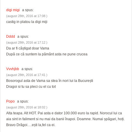
digi migi
a spus:
(august 28th, 2016 at 17:08 )
castig in platou la digi miji
Dddd
a spus:
(august 28th, 2016 at 17:12 )
Da ar fi câștigat doar Vama
După ce că suntem la pământ asta ne pune crucea
Vvvhjbb
a spus:
(august 28th, 2016 at 17:41 )
Bosorogul asta de Vama sa stea în nori lui la București
Dragoi si tu sa pleci cu el cu tot
Popo
a spus:
(august 28th, 2016 at 18:02 )
Alta teapa. Alt HOT. Pai asta e dator 100.000 euro la rapid. Norocul lui ca
aia sint in faliment si nu mai da banii înapoi. Doamne. Numai șpăgari, hoți.
Bravo Drăgoi….ești la,fel ca ei.