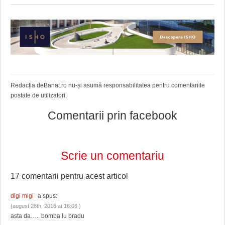
HARTA TIMIŞOAREI
LICEE, ŞCOLI ŞI GRĂDINIŢE DIN TIMIŞ
PRIMĂRIILE DIN TIMIŞ
SFATUL MEDICULUI
SFATURI JURIDICE
Redacția deBanat.ro nu-și asumă responsabilitatea pentru comentariile
postate de utilizatori.
Comentarii prin facebook
Scrie un comentariu
17 comentarii pentru
acest articol
digi migi
a spus:
(august 28th, 2016 at 16:06 )
asta da….. bomba lu bradu