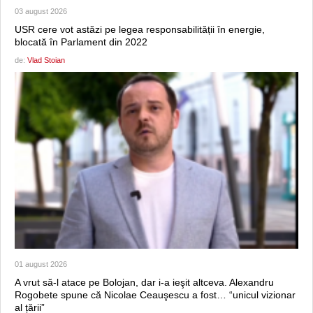
03 august 2026
USR cere vot astăzi pe legea responsabilității în energie,
blocată în Parlament din 2022
de:
Vlad Stoian
01 august 2026
A vrut să-l atace pe Bolojan, dar i-a ieşit altceva. Alexandru
Rogobete spune că Nicolae Ceauşescu a fost… “unicul vizionar
al țării”