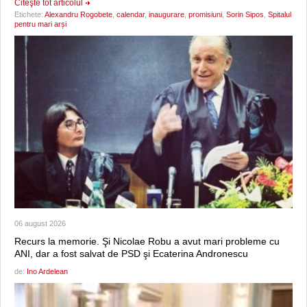
Citeşte tot articolul
Etichete:
Alexandru Rogobete
,
calendar
,
inaugurare
,
promisiuni
,
Sorin Sipos
,
Spitalul
pentru mari arși
06 august 2026
Recurs la memorie. Şi Nicolae Robu a avut mari probleme cu
ANI, dar a fost salvat de PSD şi Ecaterina Andronescu
de:
Ino Ardelean