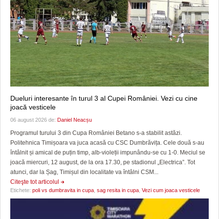
Dueluri interesante în turul 3 al Cupei României. Vezi cu cine
joacă vesticele
06 august 2026 de:
Daniel Neacșu
Programul turului 3 din Cupa României Betano s-a stabilit astăzi.
Politehnica Timișoara va juca acasă cu CSC Dumbrăvița. Cele două s-au
întâlnit și amical de puțin timp, alb-violeții impunându-se cu 1-0. Meciul se
joacă miercuri, 12 august, de la ora 17.30, pe stadionul „Electrica”. Tot
atunci, dar la Șag, Timișul din localitate va întâlni CSM...
Citeşte tot articolul
Etichete:
poli vs dumbravita in cupa
,
sag resita in cupa
,
Vezi cum joaca vesticele