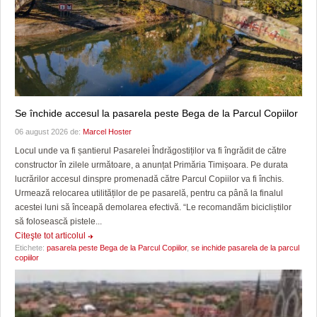
Se închide accesul la pasarela peste Bega de la Parcul Copiilor
06 august 2026 de:
Marcel Hoster
Locul unde va fi șantierul Pasarelei Îndrăgostiților va fi îngrădit de către
constructor în zilele următoare, a anunțat Primăria Timișoara. Pe durata
lucrărilor accesul dinspre promenadă către Parcul Copiilor va fi închis.
Urmează relocarea utilităților de pe pasarelă, pentru ca până la finalul
acestei luni să înceapă demolarea efectivă. “Le recomandăm bicicliștilor
să folosească pistele...
Citeşte tot articolul
Etichete:
pasarela peste Bega de la Parcul Copiilor
,
se inchide pasarela de la parcul
copiilor