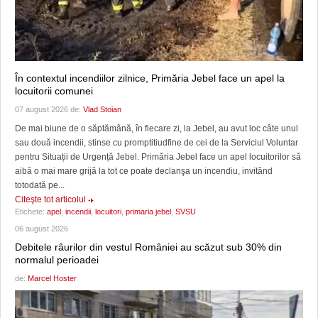
În contextul incendiilor zilnice, Primăria Jebel face un apel la
locuitorii comunei
07 august 2026 de:
Vlad Stoian
De mai biune de o săptămână, în fiecare zi, la Jebel, au avut loc câte unul
sau două incendii, stinse cu promptitiudfine de cei de la Serviciul Voluntar
pentru Situații de Urgență Jebel. Primăria Jebel face un apel locuitorilor să
aibă o mai mare grijă la tot ce poate declanşa un incendiu, invitând
totodată pe...
Citeşte tot articolul
Etichete:
apel
,
incendii
,
locuitori
,
primaria jebel
,
SVSU
06 august 2026
Debitele râurilor din vestul României au scăzut sub 30% din
normalul perioadei
de:
Marcel Hoster