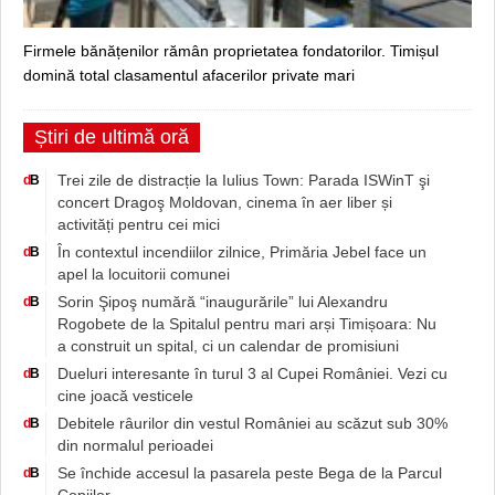
Firmele bănățenilor rămân proprietatea fondatorilor. Timișul
domină total clasamentul afacerilor private mari
Știri de ultimă oră
Trei zile de distracție la Iulius Town: Parada ISWinT şi
d
B
concert Dragoş Moldovan, cinema în aer liber și
activități pentru cei mici
În contextul incendiilor zilnice, Primăria Jebel face un
d
B
apel la locuitorii comunei
Sorin Şipoş numără “inaugurările” lui Alexandru
d
B
Rogobete de la Spitalul pentru mari arși Timișoara: Nu
a construit un spital, ci un calendar de promisiuni
Dueluri interesante în turul 3 al Cupei României. Vezi cu
d
B
cine joacă vesticele
Debitele râurilor din vestul României au scăzut sub 30%
d
B
din normalul perioadei
Se închide accesul la pasarela peste Bega de la Parcul
d
B