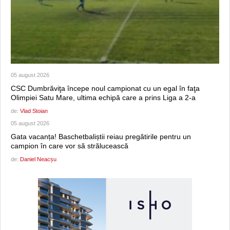
05 august 2026
CSC Dumbrăviţa începe noul campionat cu un egal în faţa
Olimpiei Satu Mare, ultima echipă care a prins Liga a 2-a
de:
Vlad Stoian
05 august 2026
Gata vacanța! Baschetbaliștii reiau pregătirile pentru un
campion în care vor să strălucească
de:
Daniel Neacșu