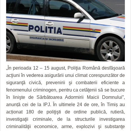
GRĂDINA TAICII DOMNULUI
CRONICĂ DE FILM
ACCIDENTE
ZIARISTU’ DE TERASĂ
UNDE MERGEM
ANUNŢURI
CU OIŞTEA-N KIERKEGAARD
FILME DOCUMENTARE
INFO SI UTILE
FINANŢĂRI DE LA A LA Z
CLIPURI VIDEO
CULTURA
PE SURSE
JOCURI ONLINE
INVATAMANT
JUSTITIE
„În perioada 12 – 15 august, Poliţia Română desfăşoară
FILME DOCUMENTARE
acţiuni în vederea asigurării unui climat corespunzător de
siguranţă civică, prevenirii şi combaterii eficiente a
CLIPURI VIDEO
fenomenului criminogen, pentru ca cetăţenii să se bucure
în linişte de Sărbătoarea Adormirii Maicii Domnului”,
JOCURI ONLINE
anunță cei de la IPJ. În ultimele 24 de ore, în Timiș au
DIVERSE
acționat 180 de poliţişti de ordine publică, rutieră,
investigaţii criminale, de la structurile investigarea
FARMACII DIN TIMIŞOARA
criminalităţii economice, arme, explozivi şi substanţe