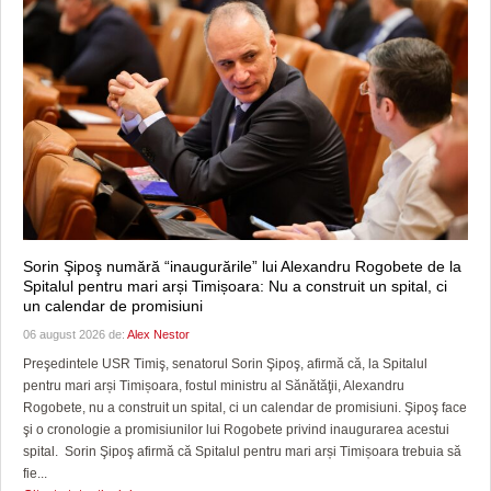
Sorin Şipoş numără “inaugurările” lui Alexandru Rogobete de la
Spitalul pentru mari arși Timișoara: Nu a construit un spital, ci
un calendar de promisiuni
06 august 2026 de:
Alex Nestor
Preşedintele USR Timiş, senatorul Sorin Şipoş, afirmă că, la Spitalul
pentru mari arși Timișoara, fostul ministru al Sănătăţii, Alexandru
Rogobete, nu a construit un spital, ci un calendar de promisiuni. Şipoş face
şi o cronologie a promisiunilor lui Rogobete privind inaugurarea acestui
spital. Sorin Şipoş afirmă că Spitalul pentru mari arși Timișoara trebuia să
fie...