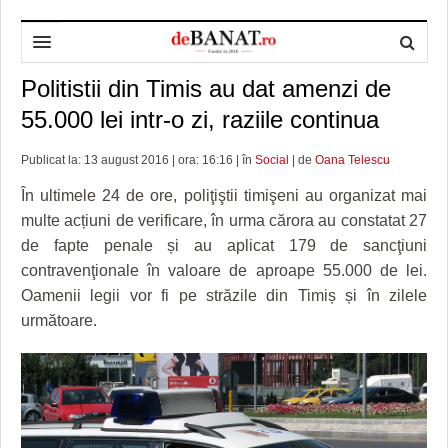
Politistii din Timis au dat amenzi de
HOME
55.000 lei intr-o zi, raziile continua
ADMINISTRAȚIE
DESPRE NOI
Publicat la: 13 august 2016 | ora: 16:16 | în
Social
| de
Oana Telescu
POLITICĂ
REDACȚIA DEBANAT
PRIMĂRIA TIMIŞOARA
În ultimele 24 de ore, poliţiştii timişeni au organizat mai
SPORT
POLITICA DE COOKIES
CONSILIUL JUDEŢEAN TIMIŞ
POLITICA
multe acțiuni de verificare, în urma cărora au constatat 27
de fapte penale și au aplicat 179 de sancţiuni
OPINII
POLITICA DE CONFIDENȚIALITATE
PREFECTURA TIMIŞ
POLI TIMISOARA
contravenţionale în valoare de aproape 55.000 de lei.
TIMP LIBER ȘI CULTURĂ
FOTBAL JUDETEAN
DOSARELE DEBANAT
Oamenii legii vor fi pe străzile din Timiș și în zilele
următoare.
ECONOMIC
ALTE SPORTURI
ETICA LUCIDITĂȚII ASISTATE
TIMP LIBER
SĂNĂTATE
JURNAL DE CAMPANIE
ULTRAMARIN VA RECOMANDA
AFACERI
MAI MULTE
ZÂMBETE AMARE
CULTURA