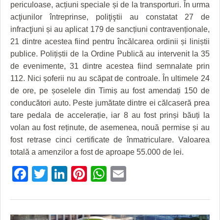
HARTA TIMIŞOAREI
periculoase, acțiuni speciale și de la transporturi. În urma
acţiunilor întreprinse, poliţiştii au constatat 27 de
LICEE, ŞCOLI ŞI GRĂDINIŢE DIN TIMIŞ
infracţiuni și au aplicat 179 de sancțiuni contravenționale,
21 dintre acestea fiind pentru încălcarea ordinii și liniștii
PRIMĂRIILE DIN TIMIŞ
publice. Polițiștii de la Ordine Publică au intervenit la 35
SFATUL MEDICULUI
de evenimente, 31 dintre acestea fiind semnalate prin
112. Nici șoferii nu au scăpat de controale. În ultimele 24
SFATURI JURIDICE
de ore, pe șoselele din Timiș au fost amendați 150 de
conducători auto. Peste jumătate dintre ei călcaseră prea
tare pedala de accelerație, iar 8 au fost prinși băuți la
volan au fost reținute, de asemenea, nouă permise și au
fost retrase cinci certificate de înmatriculare. Valoarea
totală a amenzilor a fost de aproape 55.000 de lei.
Facebook
Twitter
LinkedIn
Pinterest
WhatsApp
Email