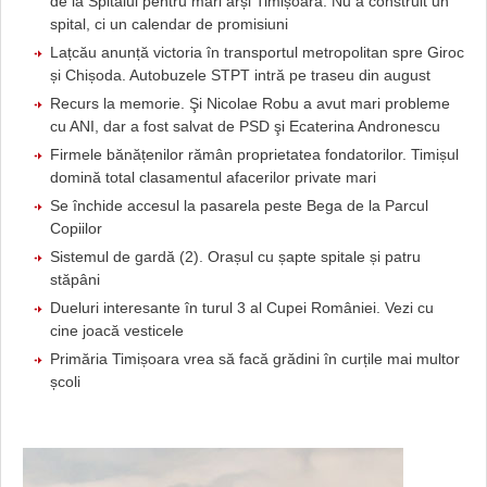
de la Spitalul pentru mari arși Timișoara: Nu a construit un
spital, ci un calendar de promisiuni
Lațcău anunță victoria în transportul metropolitan spre Giroc
și Chișoda. Autobuzele STPT intră pe traseu din august
Recurs la memorie. Şi Nicolae Robu a avut mari probleme
cu ANI, dar a fost salvat de PSD şi Ecaterina Andronescu
Firmele bănățenilor rămân proprietatea fondatorilor. Timișul
domină total clasamentul afacerilor private mari
Se închide accesul la pasarela peste Bega de la Parcul
Copiilor
Sistemul de gardă (2). Orașul cu șapte spitale și patru
stăpâni
Dueluri interesante în turul 3 al Cupei României. Vezi cu
cine joacă vesticele
Primăria Timișoara vrea să facă grădini în curțile mai multor
școli