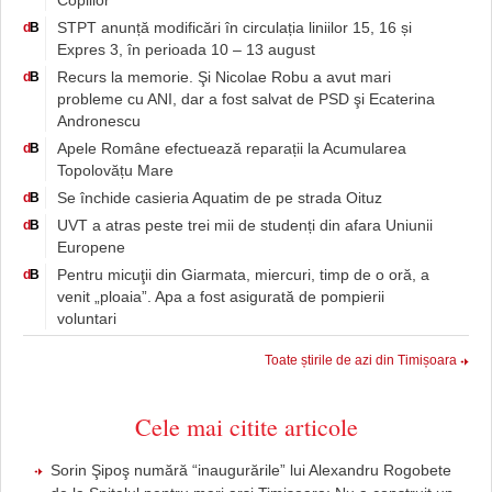
Copiilor
STPT anunță modificări în circulația liniilor 15, 16 și
d
B
Expres 3, în perioada 10 – 13 august
Recurs la memorie. Şi Nicolae Robu a avut mari
d
B
probleme cu ANI, dar a fost salvat de PSD şi Ecaterina
Andronescu
Apele Române efectuează reparații la Acumularea
d
B
Topolovățu Mare
Se închide casieria Aquatim de pe strada Oituz
d
B
UVT a atras peste trei mii de studenți din afara Uniunii
d
B
Europene
Pentru micuţii din Giarmata, miercuri, timp de o oră, a
d
B
venit „ploaia”. Apa a fost asigurată de pompierii
voluntari
Toate știrile de azi din Timișoara
Cele mai citite articole
Sorin Şipoş numără “inaugurările” lui Alexandru Rogobete