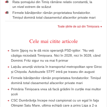
Rata șomajului din Timiș rămâne relativ constantă, la
d
B
un nivel extrem de scăzut
Firmele bănățenilor rămân proprietatea fondatorilor.
d
B
Timișul domină total clasamentul afacerilor private mari
Toate știrile de azi din Timișoara
Cele mai citite articole
Sorin Şipoş nu le dă nicio speranţă PSD-iştilor: “Nu veți
câștiga niciodată Timișoara. Nici în 2028, nici în 3028, când
Dominic Fritz sigur nu va mai fi primar
Lațcău anunță victoria în transportul metropolitan spre Giroc
și Chișoda. Autobuzele STPT intră pe traseu din august
Firmele bănățenilor rămân proprietatea fondatorilor. Timișul
domină total clasamentul afacerilor private mari
Primăria Timișoara vrea să facă grădini în curțile mai multor
școli
CSC Dumbrăviţa începe noul campionat cu un egal în faţa
Olimpiei Satu Mare, ultima echipă care a prins Liga a 2-a