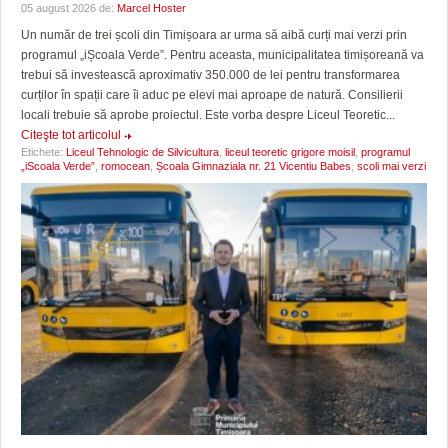
05 august 2026 de:
Marcel Hoster
Un număr de trei școli din Timișoara ar urma să aibă curți mai verzi prin
programul „iȘcoala Verde”. Pentru aceasta, municipalitatea timișoreană va
trebui să investească aproximativ 350.000 de lei pentru transformarea
curților în spații care îi aduc pe elevi mai aproape de natură. Consilierii
locali trebuie să aprobe proiectul. Este vorba despre Liceul Teoretic...
Citeşte tot articolul
Etichete:
Liceul Tehnologic de Silvicultura
,
liceul teoretic grigore moisil
,
programul
„iScoala Verde”
,
romocean
,
Școala Gimnaziala nr. 21 Vicentiu Babes
,
scoli mai verzi