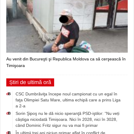
Au venit din Bucureşti şi Republica Moldova ca să cerşească în
Timişoara
Știri de ultimă oră
CSC Dumbrăviţa începe noul campionat cu un egal în
d
B
faţa Olimpiei Satu Mare, ultima echipă care a prins Liga
a 2-a
Sorin Şipoş nu le dă nicio speranţă PSD-iştilor: “Nu veți
d
B
câștiga niciodată Timișoara. Nici în 2028, nici în 3028,
când Dominic Fritz sigur nu va mai fi primar
În ultimii trei ani niciun primar aflat în conflict de
d
B