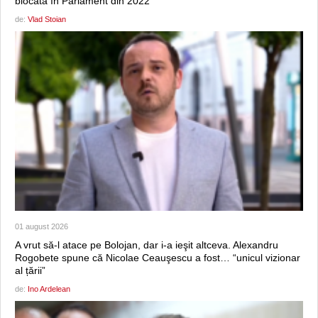
blocată în Parlament din 2022
de:
Vlad Stoian
01 august 2026
A vrut să-l atace pe Bolojan, dar i-a ieşit altceva. Alexandru
Rogobete spune că Nicolae Ceauşescu a fost… “unicul vizionar
al țării”
de:
Ino Ardelean