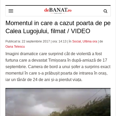
Momentul in care a cazut poarta de pe
HOME
Calea Lugojului, filmat / VIDEO
ADMINISTRAȚIE
DESPRE NOI
Publicat la: 22 septembrie 2017 | ora: 14:13 | în
Social
,
Ultima ora
| de
POLITICĂ
REDACȚIA DEBANAT
PRIMĂRIA TIMIŞOARA
Oana Telescu
SPORT
POLITICA DE COOKIES
CONSILIUL JUDEŢEAN TIMIŞ
POLITICA
Imagini dramatice care surprind cât de violentă a fost
furtuna care a devastat Timișoara în după-amiază de 17
OPINII
POLITICA DE CONFIDENȚIALITATE
PREFECTURA TIMIŞ
POLI TIMISOARA
septembrie. Camera de bord a unui șofer a surprins exact
momentul în care s-a prăbușit poarta de intrarea în oraș,
TIMP LIBER ȘI CULTURĂ
FOTBAL JUDETEAN
DOSARELE DEBANAT
iar un tânăr de 24 de ani și-a pierdut viața.
ECONOMIC
ALTE SPORTURI
ETICA LUCIDITĂȚII ASISTATE
TIMP LIBER
SĂNĂTATE
JURNAL DE CAMPANIE
ULTRAMARIN VA RECOMANDA
AFACERI
MAI MULTE
ZÂMBETE AMARE
CULTURA