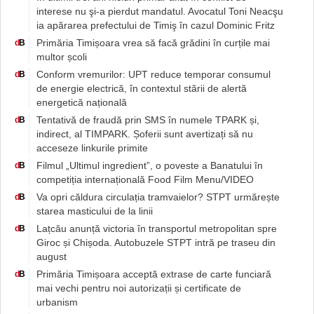
interese nu şi-a pierdut mandatul. Avocatul Toni Neacşu
ia apărarea prefectului de Timiş în cazul Dominic Fritz
Primăria Timișoara vrea să facă grădini în curțile mai
d
B
multor școli
Conform vremurilor: UPT reduce temporar consumul
d
B
de energie electrică, în contextul stării de alertă
energetică națională
Tentativă de fraudă prin SMS în numele TPARK și,
d
B
indirect, al TIMPARK. Șoferii sunt avertizați să nu
acceseze linkurile primite
Filmul „Ultimul ingredient”, o poveste a Banatului în
d
B
competiția internațională Food Film Menu/VIDEO
Va opri căldura circulația tramvaielor? STPT urmărește
d
B
starea masticului de la linii
Lațcău anunță victoria în transportul metropolitan spre
d
B
Giroc și Chișoda. Autobuzele STPT intră pe traseu din
august
Primăria Timișoara acceptă extrase de carte funciară
d
B
mai vechi pentru noi autorizații și certificate de
urbanism