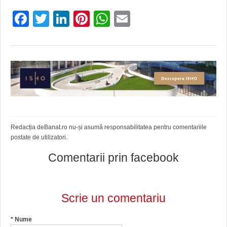
Facebook
Twitter
LinkedIn
Pinterest
WhatsApp
Email
Redacția deBanat.ro nu-și asumă responsabilitatea pentru comentariile
postate de utilizatori.
Comentarii prin facebook
Scrie un comentariu
*
Nume