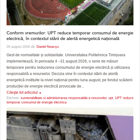
Conform vremurilor: UPT reduce temporar consumul de energie
electrică, în contextul stării de alertă energetică națională
05 august 2026 de:
Daniel Neacșu
Gest de normalitate și solidaritate. Universitatea Politehnica Timișoara
implementează, în perioada 4 –31 august 2026, o serie de măsuri
temporare pentru reducerea consumului de energie electrică și utilizarea
responsabilă a resurselor. Decizia vine în contextul stării de alertă
energetică instituite la nivel național pentru luna august, pe fondul scăderii
producției de energie electrică provocate de...
Citeşte tot articolul
Etichete:
sustenabilitate si administrarea responsabila a resurselor
,
upt
,
UPT reduce
temporar consumul de energie electrica