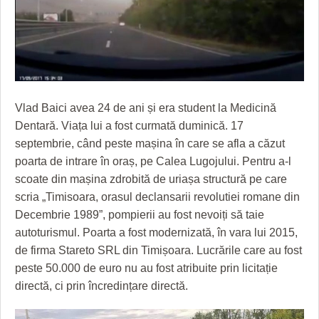
GRĂDINA TAICII DOMNULUI
CRONICĂ DE FILM
ACCIDENTE
ZIARISTU’ DE TERASĂ
UNDE MERGEM
ANUNŢURI
CU OIŞTEA-N KIERKEGAARD
FILME DOCUMENTARE
INFO SI UTILE
FINANŢĂRI DE LA A LA Z
CLIPURI VIDEO
CULTURA
Vlad Baici avea 24 de ani și era student la Medicină
PE SURSE
JOCURI ONLINE
INVATAMANT
Dentară. Viața lui a fost curmată duminică. 17
septembrie, când peste mașina în care se afla a căzut
JUSTITIE
poarta de intrare în oraș, pe Calea Lugojului. Pentru a-l
FILME DOCUMENTARE
scoate din mașina zdrobită de uriașa structură pe care
scria „Timisoara, orasul declansarii revolutiei romane din
CLIPURI VIDEO
Decembrie 1989”, pompierii au fost nevoiți să taie
autoturismul. Poarta a fost modernizată, în vara lui 2015,
JOCURI ONLINE
de firma Stareto SRL din Timișoara. Lucrările care au fost
DIVERSE
peste 50.000 de euro nu au fost atribuite prin licitație
directă, ci prin încredințare directă.
FARMACII DIN TIMIŞOARA