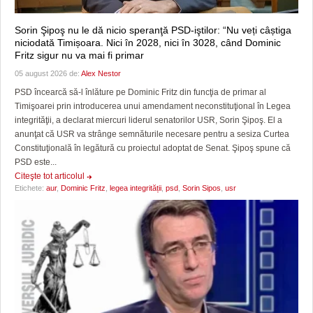
Sorin Şipoş nu le dă nicio speranţă PSD-iştilor: “Nu veți câștiga
niciodată Timișoara. Nici în 2028, nici în 3028, când Dominic
Fritz sigur nu va mai fi primar
05 august 2026 de:
Alex Nestor
PSD încearcă să-l înlăture pe Dominic Fritz din funcţia de primar al
Timişoarei prin introducerea unui amendament neconstituţional în Legea
integrităţii, a declarat miercuri liderul senatorilor USR, Sorin Şipoş. El a
anunţat că USR va strânge semnăturile necesare pentru a sesiza Curtea
Constituţională în legătură cu proiectul adoptat de Senat. Şipoş spune că
PSD este...
Citeşte tot articolul
Etichete:
aur
,
Dominic Fritz
,
legea integrității
,
psd
,
Sorin Sipos
,
usr