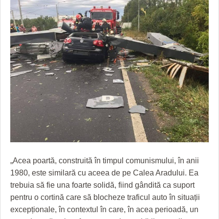
HARTA TIMIŞOAREI
LICEE, ŞCOLI ŞI GRĂDINIŢE DIN TIMIŞ
PRIMĂRIILE DIN TIMIŞ
SFATUL MEDICULUI
SFATURI JURIDICE
„Acea poartă, construită în timpul comunismului, în anii
1980, este similară cu aceea de pe Calea Aradului. Ea
trebuia să fie una foarte solidă, fiind gândită ca suport
pentru o cortină care să blocheze traficul auto în situații
excepționale, în contextul în care, în acea perioadă, un