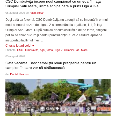
CSC Dumbrăviţa începe noul campionat cu un egal în faţa
Olimpiei Satu Mare, ultima echipă care a prins Liga a 2-a
05 august 2026 de:
Vlad Stoian
Deşi dată ca favorită, CSC Dumbrăvița nu a reuşit să se impună în primul
meci al noului sezon de Liga a 2-a, terminând la egalitate, 1-1, în faţa
Olimpiei Saru Mare. După cum au decurs ostilităţile de pe teren, timişenii
pot să fie chiar bucuroşi pentru punctul obţinut. Pe o căldură aproape
insuportabilă, ltimul meci...
Citeşte tot articolul
Etichete:
CSC Dumbravita
,
egal
,
fotbal
,
Liga 2
,
Olimpiei Satu Mare
05 august 2026
Gata vacanța! Baschetbaliștii reiau pregătirile pentru un
campion în care vor să strălucească
de:
Daniel Neacșu