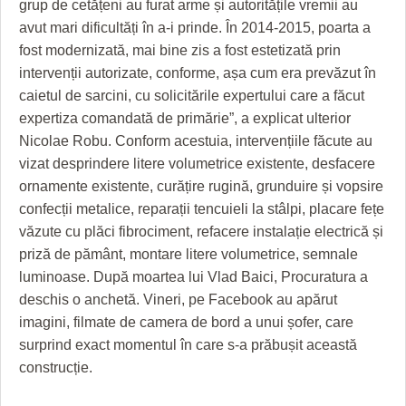
grup de cetățeni au furat arme și autoritățile vremii au
avut mari dificultăți în a-i prinde. În 2014-2015, poarta a
fost modernizată, mai bine zis a fost estetizată prin
intervenții autorizate, conforme, așa cum era prevăzut în
caietul de sarcini, cu solicitările expertului care a făcut
expertiza comandată de primărie”, a explicat ulterior
Nicolae Robu. Conform acestuia, intervențiile făcute au
vizat desprindere litere volumetrice existente, desfacere
ornamente existente, curățire rugină, grunduire și vopsire
confecții metalice, reparații tencuieli la stâlpi, placare fețe
văzute cu plăci fibrociment, refacere instalație electrică și
priză de pământ, montare litere volumetrice, semnale
luminoase. După moartea lui Vlad Baici, Procuratura a
deschis o anchetă. Vineri, pe Facebook au apărut
imagini, filmate de camera de bord a unui șofer, care
surprind exact momentul în care s-a prăbușit această
construcție.