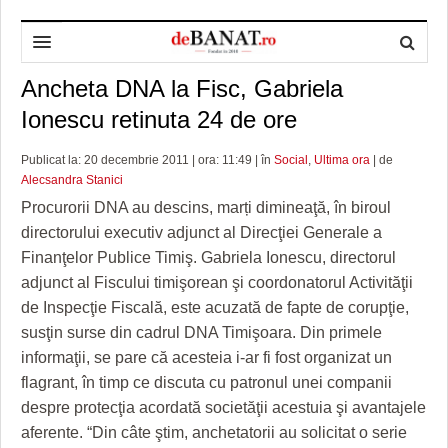
Ancheta DNA la Fisc, Gabriela
HOME
Ionescu retinuta 24 de ore
ADMINISTRAȚIE
DESPRE NOI
Publicat la: 20 decembrie 2011 | ora: 11:49 | în
Social
,
Ultima ora
| de
POLITICĂ
REDACȚIA DEBANAT
PRIMĂRIA TIMIŞOARA
Alecsandra Stanici
SPORT
POLITICA DE COOKIES
CONSILIUL JUDEŢEAN TIMIŞ
POLITICA
Procurorii DNA au descins, marți dimineaţă, în biroul
directorului executiv adjunct al Direcţiei Generale a
OPINII
POLITICA DE CONFIDENȚIALITATE
PREFECTURA TIMIŞ
POLI TIMISOARA
Finanţelor Publice Timiş. Gabriela Ionescu, directorul
adjunct al Fiscului timişorean şi coordonatorul Activităţii
TIMP LIBER ȘI CULTURĂ
FOTBAL JUDETEAN
DOSARELE DEBANAT
de Inspecţie Fiscală, este acuzată de fapte de corupţie,
ECONOMIC
ALTE SPORTURI
ETICA LUCIDITĂȚII ASISTATE
TIMP LIBER
susţin surse din cadrul DNA Timişoara. Din primele
informaţii, se pare că acesteia i-ar fi fost organizat un
SĂNĂTATE
JURNAL DE CAMPANIE
ULTRAMARIN VA RECOMANDA
AFACERI
flagrant, în timp ce discuta cu patronul unei companii
despre protecţia acordată societăţii acestuia şi avantajele
MAI MULTE
ZÂMBETE AMARE
CULTURA
aferente. “Din câte ştim, anchetatorii au solicitat o serie