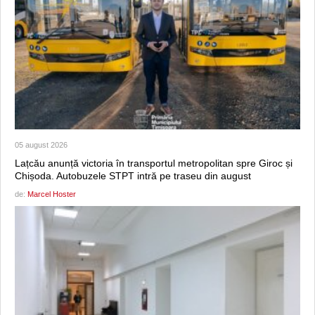
05 august 2026
Lațcău anunță victoria în transportul metropolitan spre Giroc și
Chișoda. Autobuzele STPT intră pe traseu din august
de:
Marcel Hoster