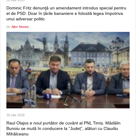
Dominic Fritz denunţă un amendament introdus special pentru
el de PSD: Doar în țările bananiere e folosită legea împotriva
unui adversar politic
de:
Alex Nestor
30 iulie 2026
Raul Olajos e noul purtător de cuvânt al PNL Timiș. Mădălin
Bunoiu se mută în conducere la “Județ”, alături cu Claudiu
Mihălceanu