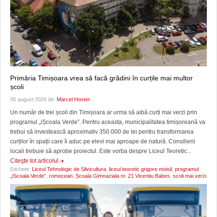
Primăria Timișoara vrea să facă grădini în curțile mai multor
școli
05 august 2026 de:
Marcel Hoster
Un număr de trei școli din Timișoara ar urma să aibă curți mai verzi prin
programul „iȘcoala Verde”. Pentru aceasta, municipalitatea timișoreană va
trebui să investească aproximativ 350.000 de lei pentru transformarea
curților în spații care îi aduc pe elevi mai aproape de natură. Consilierii
locali trebuie să aprobe proiectul. Este vorba despre Liceul Teoretic...
Citeşte tot articolul
Etichete:
Liceul Tehnologic de Silvicultura
,
liceul teoretic grigore moisil
,
programul
„iScoala Verde”
,
romocean
,
Școala Gimnaziala nr. 21 Vicentiu Babes
,
scoli mai verzi