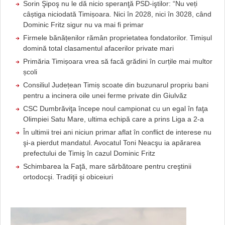
Sorin Şipoş nu le dă nicio speranţă PSD-iştilor: “Nu veți
câștiga niciodată Timișoara. Nici în 2028, nici în 3028, când
Dominic Fritz sigur nu va mai fi primar
Firmele bănățenilor rămân proprietatea fondatorilor. Timișul
domină total clasamentul afacerilor private mari
Primăria Timișoara vrea să facă grădini în curțile mai multor
școli
Consiliul Județean Timiș scoate din buzunarul propriu bani
pentru a incinera oile unei ferme private din Giulvăz
CSC Dumbrăviţa începe noul campionat cu un egal în faţa
Olimpiei Satu Mare, ultima echipă care a prins Liga a 2-a
În ultimii trei ani niciun primar aflat în conflict de interese nu
şi-a pierdut mandatul. Avocatul Toni Neacşu ia apărarea
prefectului de Timiş în cazul Dominic Fritz
Schimbarea la Faţă, mare sărbătoare pentru creştinii
ortodocşi. Tradiţii şi obiceiuri