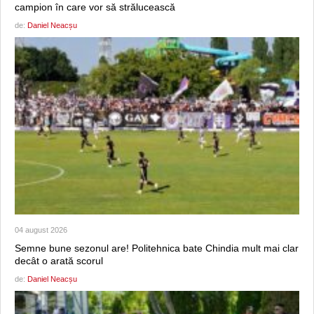
campion în care vor să strălucească
de:
Daniel Neacșu
04 august 2026
Semne bune sezonul are! Politehnica bate Chindia mult mai clar
decât o arată scorul
de:
Daniel Neacșu