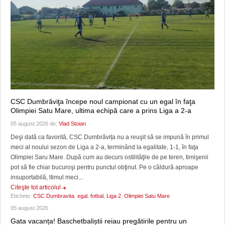
CSC Dumbrăviţa începe noul campionat cu un egal în faţa
Olimpiei Satu Mare, ultima echipă care a prins Liga a 2-a
05 august 2026 de:
Vlad Stoian
Deşi dată ca favorită, CSC Dumbrăvița nu a reuşit să se impună în primul
meci al noului sezon de Liga a 2-a, terminând la egalitate, 1-1, în faţa
Olimpiei Saru Mare. După cum au decurs ostilităţile de pe teren, timişenii
pot să fie chiar bucuroşi pentru punctul obţinut. Pe o căldură aproape
insuportabilă, ltimul meci...
Citeşte tot articolul
Etichete:
CSC Dumbravita
,
egal
,
fotbal
,
Liga 2
,
Olimpiei Satu Mare
05 august 2026
Gata vacanța! Baschetbaliștii reiau pregătirile pentru un