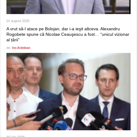
01 august 2026
A vrut să-l atace pe Bolojan, dar i-a ieşit altceva. Alexandru
Rogobete spune că Nicolae Ceauşescu a fost… “unicul vizionar
al țării”
de:
Ino Ardelean
30 iulie 2026