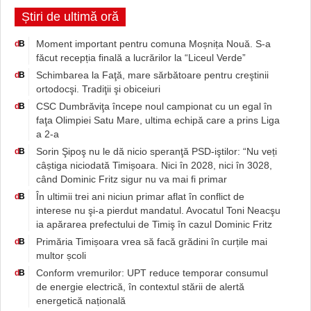
Știri de ultimă oră
Moment important pentru comuna Moșnița Nouă. S-a
d
B
făcut recepția finală a lucrărilor la “Liceul Verde”
Schimbarea la Faţă, mare sărbătoare pentru creştinii
d
B
ortodocşi. Tradiţii şi obiceiuri
CSC Dumbrăviţa începe noul campionat cu un egal în
d
B
faţa Olimpiei Satu Mare, ultima echipă care a prins Liga
a 2-a
Sorin Şipoş nu le dă nicio speranţă PSD-iştilor: “Nu veți
d
B
câștiga niciodată Timișoara. Nici în 2028, nici în 3028,
când Dominic Fritz sigur nu va mai fi primar
În ultimii trei ani niciun primar aflat în conflict de
d
B
interese nu şi-a pierdut mandatul. Avocatul Toni Neacşu
ia apărarea prefectului de Timiş în cazul Dominic Fritz
Primăria Timișoara vrea să facă grădini în curțile mai
d
B
multor școli
Conform vremurilor: UPT reduce temporar consumul
d
B
de energie electrică, în contextul stării de alertă
energetică națională