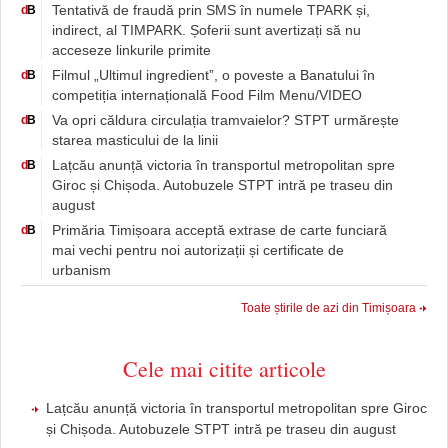
Tentativă de fraudă prin SMS în numele TPARK și,
d
B
indirect, al TIMPARK. Șoferii sunt avertizați să nu
acceseze linkurile primite
Filmul „Ultimul ingredient”, o poveste a Banatului în
d
B
competiția internațională Food Film Menu/VIDEO
Va opri căldura circulația tramvaielor? STPT urmărește
d
B
starea masticului de la linii
Lațcău anunță victoria în transportul metropolitan spre
d
B
Giroc și Chișoda. Autobuzele STPT intră pe traseu din
august
Primăria Timișoara acceptă extrase de carte funciară
d
B
mai vechi pentru noi autorizații și certificate de
urbanism
Toate știrile de azi din Timișoara
Cele mai citite articole
Lațcău anunță victoria în transportul metropolitan spre Giroc
și Chișoda. Autobuzele STPT intră pe traseu din august