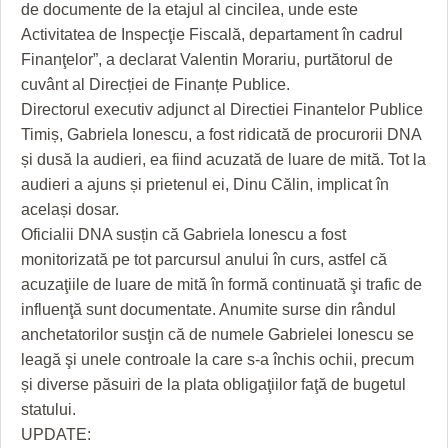
GRĂDINA TAICII DOMNULUI
CRONICĂ DE FILM
ACCIDENTE
de documente de la etajul al cincilea, unde este
Activitatea de Inspecţie Fiscală, departament în cadrul
ZIARISTU’ DE TERASĂ
UNDE MERGEM
ANUNŢURI
Finanţelor”, a declarat Valentin Morariu, purtătorul de
cuvânt al Direcției de Finanțe Publice.
CU OIŞTEA-N KIERKEGAARD
FILME DOCUMENTARE
INFO SI UTILE
Directorul executiv adjunct al Directiei Finantelor Publice
FINANŢĂRI DE LA A LA Z
CLIPURI VIDEO
CULTURA
Timiș, Gabriela Ionescu, a fost ridicată de procurorii DNA
și dusă la audieri, ea fiind acuzată de luare de mită. Tot la
PE SURSE
JOCURI ONLINE
INVATAMANT
audieri a ajuns și prietenul ei, Dinu Călin, implicat în
același dosar.
JUSTITIE
Oficialii DNA susțin că Gabriela Ionescu a fost
FILME DOCUMENTARE
monitorizată pe tot parcursul anului în curs, astfel că
acuzaţiile de luare de mită în formă continuată şi trafic de
CLIPURI VIDEO
influenţă sunt documentate. Anumite surse din rândul
JOCURI ONLINE
anchetatorilor susţin că de numele Gabrielei Ionescu se
leagă şi unele controale la care s-a închis ochii, precum
DIVERSE
și diverse păsuiri de la plata obligaţiilor faţă de bugetul
statului.
FARMACII DIN TIMIŞOARA
UPDATE: