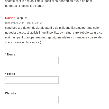
spatele ei si in acelasi timp sugacii ei ca doar nu au pus-o pe post
degeaba si tocmai la Finante!
Razvan
a spus:
(decembrie 20th, 2011 at 23:02 )
cand psd are datorii declarate,atentie de milioane E,nemaipunand cele
nedeclarate,acesti activisti numiti politic,devin slugi care trebuie sa fure cat
mai mult pentru acoperirea unor gauri,bineinteles cu mentiunea ca se aleg
si ei cu ceva,nu fura moca:)
*
Nume
*
Email
Website