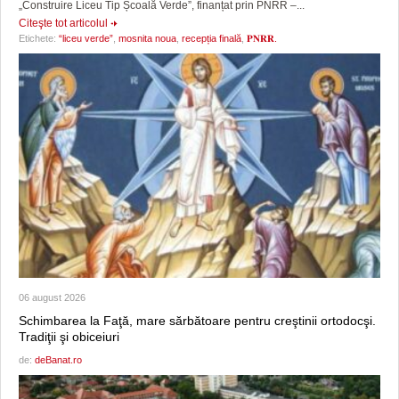
„Construire Liceu Tip Școală Verde”, finanțat prin PNRR –...
Citeşte tot articolul
Etichete:
“liceu verde”
,
mosnita noua
,
recepția finală
,
𝐏𝐍𝐑𝐑.
06 august 2026
Schimbarea la Faţă, mare sărbătoare pentru creştinii ortodocşi.
Tradiţii şi obiceiuri
de:
deBanat.ro