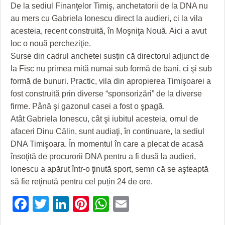
HARTA TIMIŞOAREI
De la sediul Finanţelor Timiş, anchetatorii de la DNA nu
au mers cu Gabriela Ionescu direct la audieri, ci la vila
LICEE, ŞCOLI ŞI GRĂDINIŢE DIN TIMIŞ
acesteia, recent construită, în Moşniţa Nouă. Aici a avut
loc o nouă percheziţie.
PRIMĂRIILE DIN TIMIŞ
Surse din cadrul anchetei susțin că directorul adjunct de
SFATUL MEDICULUI
la Fisc nu primea mită numai sub formă de bani, ci şi sub
formă de bunuri. Practic, vila din apropierea Timişoarei a
SFATURI JURIDICE
fost construită prin diverse “sponsorizări” de la diverse
firme. Până şi gazonul casei a fost o şpagă.
Atât Gabriela Ionescu, cât şi iubitul acesteia, omul de
afaceri Dinu Călin, sunt audiaţi, în continuare, la sediul
DNA Timişoara. În momentul în care a plecat de acasă
însoţită de procurorii DNA pentru a fi dusă la audieri,
Ionescu a apărut într-o ţinută sport, semn că se aşteaptă
să fie reţinută pentru cel puțin 24 de ore.
Facebook
Twitter
LinkedIn
Pinterest
WhatsApp
Email