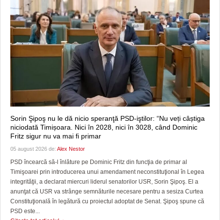
Sorin Şipoş nu le dă nicio speranţă PSD-iştilor: “Nu veți câștiga
niciodată Timișoara. Nici în 2028, nici în 3028, când Dominic
Fritz sigur nu va mai fi primar
05 august 2026 de:
Alex Nestor
PSD încearcă să-l înlăture pe Dominic Fritz din funcţia de primar al
Timişoarei prin introducerea unui amendament neconstituţional în Legea
integrităţii, a declarat miercuri liderul senatorilor USR, Sorin Şipoş. El a
anunţat că USR va strânge semnăturile necesare pentru a sesiza Curtea
Constituţională în legătură cu proiectul adoptat de Senat. Şipoş spune că
PSD este...