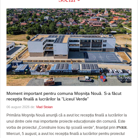
Moment important pentru comuna Moșnița Nouă. S-a făcut
recepția finală a lucrărilor la “Liceul Verde”
06 august 2026 de:
Vlad Stoian
Primăria Moşniţa Nouă anunţă că a avut loc recepția finală a lucrărilor la
unul dintre cele mai importante proiecte educaționale din comună. Este
vorba de proiectul „Construire liceu tip școală verde”, finanțat prin 𝐏𝐍𝐑𝐑.
Miercuri, 5 august, a avut loc recepția finală a lucrărilor pentru proiectul