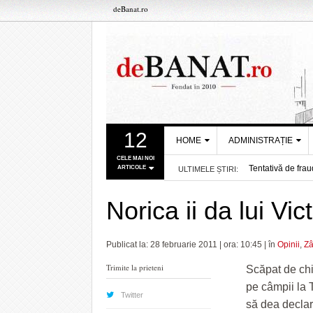
deBanat.ro
12
HOME
ADMINISTRAȚIE
CELE MAI NOI
Tentativă de frau
ARTICOLE
ULTIMELE ȘTIRI:
DESPRE NOI
PRIMĂRIA
- acum 21 mins
Filmul „Ultimul 
TIMIŞOARA
REDACȚIA DEBANAT
32 mins
Va opri căldura c
Norica ii da lui Vi
CONSILIUL
Lațcău anunță vic
POLITICA DE COOKIES
JUDEŢEAN TIMIŞ
- acum about 1 o
Primăria Timișoar
POLITICA DE
- acum 2 ore
Rata șomajului d
PREFECTURA
Publicat la: 28 februarie 2011 | ora: 10:45 | în
Opinii
,
Z
CONFIDENȚIALITATE
Firmele bănățenil
TIMIŞ
acum 3 ore
Ziua Timișoarei, 
Trimite la prieteni
Scăpat de chin
4 ore
Se mențin restricț
pe câmpii la 
Gata vacanța! Bas
Twitter
să dea declara