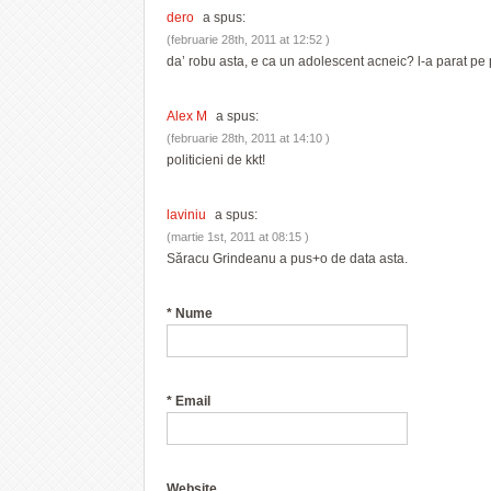
dero
a spus:
(februarie 28th, 2011 at 12:52 )
da’ robu asta, e ca un adolescent acneic? l-a parat pe
Alex M
a spus:
(februarie 28th, 2011 at 14:10 )
politicieni de kkt!
laviniu
a spus:
(martie 1st, 2011 at 08:15 )
Săracu Grindeanu a pus+o de data asta.
*
Nume
*
Email
Website