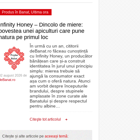
Produs în Banat
,
Ultima ora
Infinity Honey – Dincolo de miere:
povestea unei apiculturi care pune
natura pe primul loc
În urmă cu un an, cititorii
deBanat.ro făceau cunoștință
cu Infinity Honey, un producător
bănățean care și-a construit
identitatea în jurul unui principiu
simplu: mierea trebuie să
02 august 2026 de
ajungă la consumator exact
deBanat.ro
așa cum o oferă natura. Atunci
am vorbit despre începuturile
brandului, despre stupinele
amplasate în zone curate ale
Banatului și despre respectul
pentru albine
…
Citeşte tot articolul
Citește și alte articole pe
aceeași temă
: