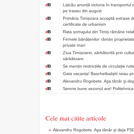
d
B
Lațcău anunță victoria în transportul
pe traseu din august
d
B
Primăria Timișoara acceptă extrase de 
certificate de urbanism
d
B
Rata șomajului din Timiș rămâne relat
d
B
Firmele bănățenilor rămân proprietatea
private mari
d
B
Ziua Timișoarei, sărbătorită prin cultur
sărbătoare
d
B
Se mențin restricțiile de circulație rut
d
B
Gata vacanța! Baschetbaliștii reiau p
d
B
Alexandru Rogobete. Aşa tânăr şi dej
d
B
Semne bune sezonul are! Politehnica 
Cele mai citite articole
Alexandru Rogobete. Aşa tânăr şi deja PSD