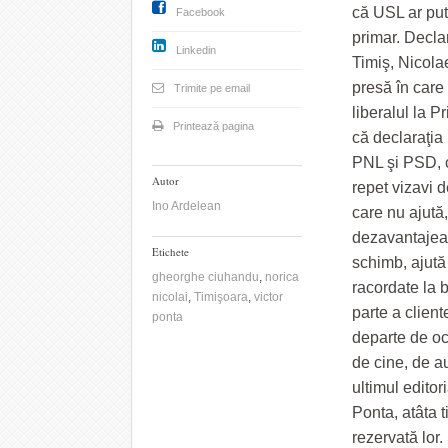
că USL ar put
Facebook
primar. Declar
Linkedin
Timiş, Nicola
presă în care 
Trimite pe email
liberalul la P
Printează pagina
că declaraţia 
PNL şi PSD, c
Autor
repet vizavi d
Ino Ardelean
care nu ajută, 
dezavantajeaz
Etichete
schimb, ajută
gheorghe ciuhandu
,
norica
racordate la b
nicolai
,
Timişoara
,
victor
parte a client
ponta
departe de och
de cine, de au
ultimul editor
Ponta, atâta 
rezervată lor.