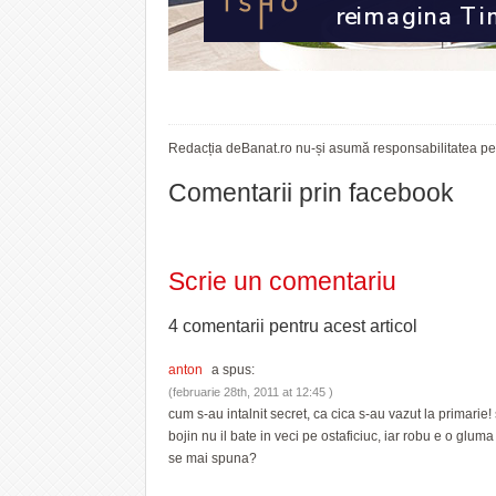
Redacția deBanat.ro nu-și asumă responsabilitatea pent
Comentarii prin facebook
Scrie un comentariu
4 comentarii pentru
acest articol
anton
a spus:
(februarie 28th, 2011 at 12:45 )
cum s-au intalnit secret, ca cica s-au vazut la primarie! s
bojin nu il bate in veci pe ostaficiuc, iar robu e o glum
se mai spuna?