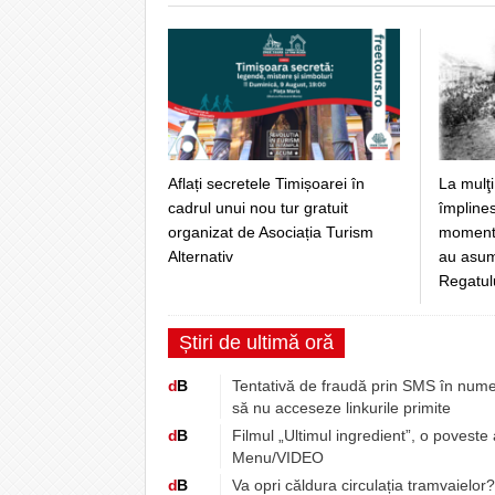
Aflați secretele Timișoarei în
La mulţi
cadrul unui nou tur gratuit
împlines
organizat de Asociația Turism
momentul
Alternativ
au asuma
Regatul
Știri de ultimă oră
d
B
Tentativă de fraudă prin SMS în numel
să nu acceseze linkurile primite
d
B
Filmul „Ultimul ingredient”, o poveste
Menu/VIDEO
d
B
Va opri căldura circulația tramvaielor