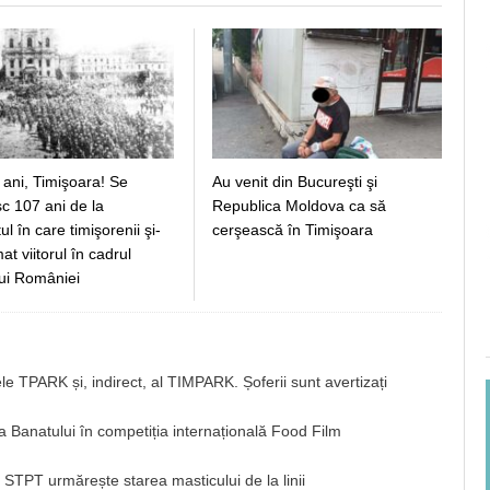
 ani, Timişoara! Se
Au venit din Bucureşti şi
c 107 ani de la
Republica Moldova ca să
 în care timişorenii şi-
cerşească în Timişoara
t viitorul în cadrul
ui României
e TPARK și, indirect, al TIMPARK. Șoferii sunt avertizați
 a Banatului în competiția internațională Food Film
? STPT urmărește starea masticului de la linii