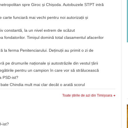
 metropolitan spre Giroc și Chișoda. Autobuzele STPT intră
carte funciară mai vechi pentru noi autorizații și
iv constantă, la un nivel extrem de scăzut
 fondatorilor. Timișul domină total clasamentul afacerilor
ă la ferma Penitenciarului. Deținuții au primit o zi de
ieră pe drumurile naționale și autostrăzile din vestul țării
regătirile pentru un campion în care vor să strălucească
a PSD-ist?
bate Chindia mult mai clar decât o arată scorul
Toate știrile de azi din Timișoara
-ist?