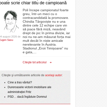
poate scrie chiar titlu de campioană
Poli începe campionatul foarte
greu, într-un meci cu o
contracandidată la promovare.
Chindia Târgoviște nu e una
dintre cele 12 echipe care vin
să joace fără miză, neavând
drept de joc în prima divizie, iar
noi nu ne-am măsurat forța mai
04 august 2026 de
Eugen Sasu
mult decât în niște amicale
nerelevante în Austria.
Stadionul „Eroii Timișoarei” nu
e gata,
…
Citeşte tot articolul
Citeşte şi următoarele articole de
acelaşi autor
:
Cine a tras vântul?
Dureroasele victorii imobiliare ale
administrației Fritz
PSD… dacă îngăduie Domnul