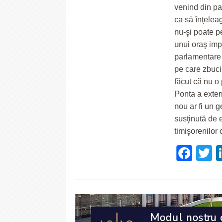
venind din par
ca să înţelea
nu-şi poate p
unui oraş impo
parlamentare 
pe care zbuci
făcut că nu o 
Ponta a extern
nou ar fi un g
susţinută de e
timişorenilor 
Fac
T