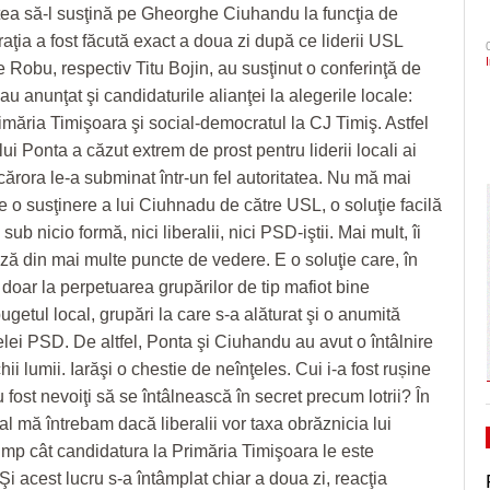
ea să-l susţină pe Gheorghe Ciuhandu la funcţia de
Primăria Timișoara vinde 3.500 de metri cubi de
CLIPURI VIDEO
dramatic în barajul de pr
Ceauşescu a fost… “unicul vizionar al țării”
ZIARISTU’ DE
aţia a fost făcută exact a doua zi după ce liderii USL
- 3 August 2026
lemn
August 2026
TERASĂ
JOCURI ONLINE
Politehnica încheie canton
e Robu, respectiv Titu Bojin, au susţinut o conferinţă de
Celebrarea Timișoarei a continuat sâmbătă cu
și vine acasă cu moralul ri
CU OIŞTEA-N
Dominic Fritz denunţă un amendament intr
au anunţat şi candidaturile alianţei la alegerile locale:
o nouă serie de concerte, dar și cu un spetacol
KIERKEGAARD
special pentru el de PSD: Doar în țările
rimăria Timişoara şi social-democratul la CJ Timiş. Astfel
Pe drumul cel bun. Poli a 
- 1 August 2026
de acrobație aeriană
bananiere e folosită legea împotriva unui
FINANŢĂRI DE LA A
- 23 J
lui Ponta a căzut extrem de prost pentru liderii locali ai
Serie A, USD Lecce
- 30 July 2026
adversar politic
View all
LA Z
ărora le-a subminat într-un fel autoritatea. Nu mă mai
View all
Raul Olajos e noul purtător de cuvânt al P
PE SURSE
e o susţinere a lui Ciuhnadu de către USL, o soluţie facilă
Timiș. Mădălin Bunoiu se mută în conducer
sub nicio formă, nici liberalii, nici PSD-iştii. Mai mult, îi
- 30 
“Județ”, alături cu Claudiu Mihălceanu
ă din mai multe puncte de vedere. E o soluţie care, în
2026
 doar la perpetuarea grupărilor de tip mafiot bine
View all
ugetul local, grupări la care s-a alăturat şi o anumită
elei PSD. De altfel, Ponta şi Ciuhandu au avut o întâlnire
ii lumii. Iarăşi o chestie de neînţeles. Cui i-a fost rușine
 fost nevoiţi să se întâlnească în secret precum lotrii? În
ial mă întrebam dacă liberalii vor taxa obrăznicia lui
timp cât candidatura la Primăria Timişoara le este
 Şi acest lucru s-a întâmplat chiar a doua zi, reacţia