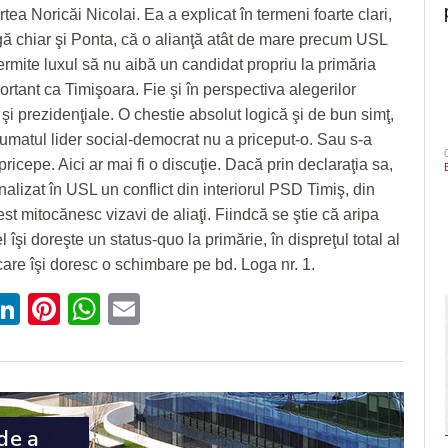
tea Noricăi Nicolai. Ea a explicat în termeni foarte clari,
gă chiar şi Ponta, că o alianţă atât de mare precum USL
ermite luxul să nu aibă un candidat propriu la primăria
rtant ca Timişoara. Fie şi în perspectiva alegerilor
şi prezidenţiale. O chestie absolut logică şi de bun simţ,
umatul lider social-democrat nu a priceput-o. Sau s-a
pricepe. Aici ar mai fi o discuţie. Dacă prin declaraţia sa,
alizat în USL un conflict din interiorul PSD Timiş, din
est mitocănesc vizavi de aliaţi. Fiindcă se ştie că aripa
l îşi doreşte un status-quo la primărie, în dispreţul total al
care îşi doresc o schimbare pe bd. Loga nr. 1.
ebook
witter
LinkedIn
Pinterest
WhatsApp
Email