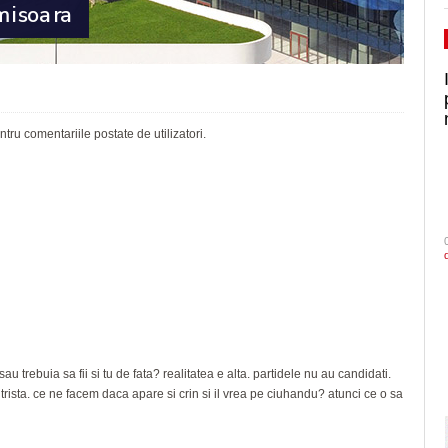
ru comentariile postate de utilizatori.
au trebuia sa fii si tu de fata? realitatea e alta. partidele nu au candidati.
a trista. ce ne facem daca apare si crin si il vrea pe ciuhandu? atunci ce o sa