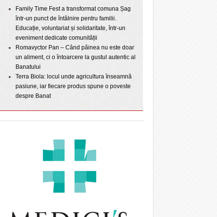
Family Time Fest a transformat comuna Șag
într-un punct de întâlnire pentru familii.
Educație, voluntariat și solidaritate, într-un
eveniment dedicate comunității
Romavyctor Pan – Când pâinea nu este doar
un aliment, ci o întoarcere la gustul autentic al
Banatului
Terra Biola: locul unde agricultura înseamnă
pasiune, iar fiecare produs spune o poveste
despre Banat