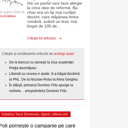
CLIPURI VIDEO
într-un partid care face alergie
- acum 2 zile
- 1
proiectelor derulate de instituție din fonduri
omovare
la orice idee de reformă. Ba
Ziua Timișoarei – City Celebration. Programul
- 11 December 2025
JOCURI ONLINE
europene/FOTO
chiar era un tip mai curăţel,
05 august 2026 de
amentul cu o victorie
- 3 August 2026
Ino Ardelean
ultimei zile
decent, care stăpânea limba
DIVERSE
română, având un lexic mai
- 25 July 2026
ANAF oferă persoanelor fizice posibilitatea să
dicat
odus
bogat de 100 de
…
Sărbătoarea continuă! Zeci de mii de oameni
beneficieze de Declarația Unică 212
FARMACII DIN
învins o echipă de
- 25 November 2025
au celebrat a treia seară la rând Ziua Timișoarei
precompletată
TIMIŞOARA
Citeşte tot articolul
uly 2026
- 2 August 2026
HARTA TIMIŞOAREI
Romanian Business Leaders lansează RBL
View all
- 19 November
Banat, prima filială din vestul țării
NL
LICEE, ŞCOLI ŞI
Citeşte şi următoarele articole de
acelaşi autor:
2025
e la
GRĂDINIŢE DIN TIMIŞ
July
De la bancul cu vameşii la ziua scadenţei.
View all
PRIMĂRIILE DIN TIMIŞ
Preţul dezmăţului
Liberali cu crucea-n spate. S-a băgat doctrină
SFATUL MEDICULUI
la PNL. De la Nicolae Robu la Alina Gorghiu
SFATURI JURIDICE
În sfârşit, primarul Dominic Fritz ajunge la
vorbele… preşedintelui Dominic Fritz
Grădina Taicii Domnului
,
Opinii
,
Ultima ora
Poli pornește o campanie pe care