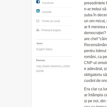
președintele 
Facebook
n-ar trebui să
Linkedin
șuba în decemb
un om micuț, m
Trimite pe email
ar fi menirea
Printează pagina
democrației? 
are chef “câi
Autor
Recensământul
Eugen Sasu
pentru lideru
români, ca pe 
Etichete
CNP-ul omului
cnp
,
traian basescu
,
victor
e adevărat, și
ponta
obligatoriu s
cuvânt de ono
Era clar ca lu
ar întâmpla c
și pe noi, di
cea cu logica 