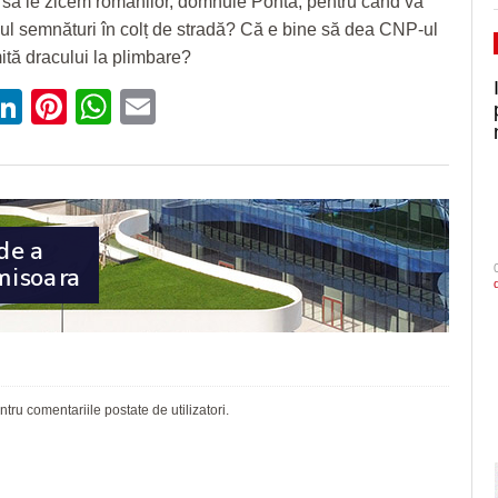
 să le zicem românilor, domnule Ponta, pentru când va
l semnături în colț de stradă? Că e bine să dea CNP-ul
mită dracului la plimbare?
ebook
witter
LinkedIn
Pinterest
WhatsApp
Email
ru comentariile postate de utilizatori.