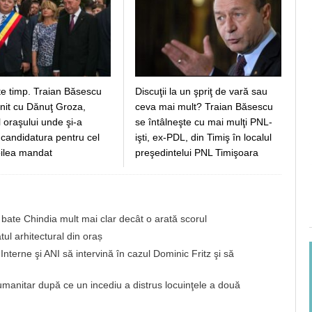
te timp. Traian Băsescu
Discuţii la un şpriţ de vară sau
lnit cu Dănuţ Groza,
ceva mai mult? Traian Băsescu
 oraşului unde şi-a
se întâlneşte cu mai mulţi PNL-
 candidatura pentru cel
işti, ex-PDL, din Timiş în localul
oilea mandat
preşedintelui PNL Timişoara
bate Chindia mult mai clar decât o arată scorul
tul arhitectural din oraș
Interne şi ANI să intervină în cazul Dominic Fritz şi să
umanitar după ce un incediu a distrus locuinţele a două