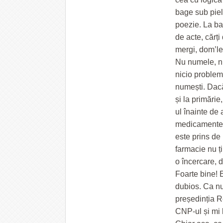
bage sub piele
poezie. La ba
de acte, cărți
mergi, dom’le
Nu numele, nu
nicio problemă
numești. Dacă
și la primărie
ul înainte de
medicamentel
este prins de 
farmacie nu ț
o încercare, 
Foarte bine! 
dubios. Ca n
președinția R
CNP-ul și mi l