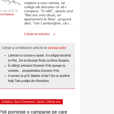
CLIPURI VIDEO
naştere a unui vameş, iar
- acum 2 zile
- 1
Sărbătoarea continuă! Zeci de mii de oameni
proiectelor derulate de instituție din fonduri
omovare
colegii săi discutau ce să-i
- 11 December 2025
au celebrat a treia seară la rând Ziua Timișoarei
JOCURI ONLINE
europene/FOTO
cumpere. “O vilă!”, spune unul.
31 iulie 2026 de
amentul cu o victorie
Ino Ardelean
- 2 August 2026
“Mai are vreo două, un
DIVERSE
apartament la Nisa”, propune
- 25 July 2026
ANAF oferă persoanelor fizice posibilitatea să
dicat
odus
altul. “Um Lamborghini, că-i
…
Iniţiativă inedită pentru Zilele Orașului
beneficieze de Declarația Unică 212
FARMACII DIN
învins o echipă de
- 25 November 2025
Sânnicolau: ziua de vineri va fi dedicată special
precompletată
TIMIŞOARA
Citeşte tot articolul
uly 2026
- 2 August 2026
talentelor locale
HARTA TIMIŞOAREI
Romanian Business Leaders lansează RBL
View all
- 19 November
Banat, prima filială din vestul țării
NL
LICEE, ŞCOLI ŞI
Citeşte şi următoarele articole de
acelaşi autor:
2025
e la
GRĂDINIŢE DIN TIMIŞ
July
Liberali cu crucea-n spate. S-a băgat doctrină
View all
PRIMĂRIILE DIN TIMIŞ
la PNL. De la Nicolae Robu la Alina Gorghiu
În sfârşit, primarul Dominic Fritz ajunge la
SFATUL MEDICULUI
vorbele… preşedintelui Dominic Fritz
SFATURI JURIDICE
A sunat Lia şi în Statele Unite? De ce preferă
fraţii Tate justiţia din România
Grădina Taicii Domnului
,
Opinii
,
Ultima ora
Poli pornește o campanie pe care