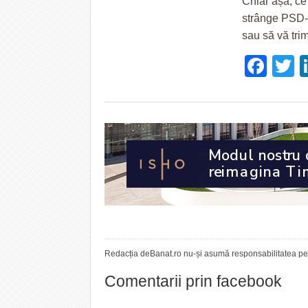
Chiar așa, ce
strânge PSD-u
sau să vă tri
Fac
T
Redacția deBanat.ro nu-și asumă responsabilitatea pent
Comentarii prin facebook