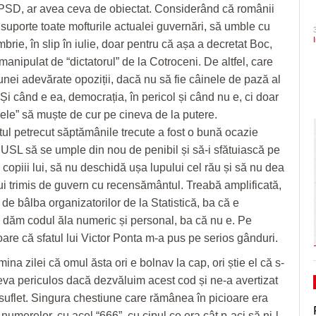
PSD, ar avea ceva de obiectat. Considerând că românii
- 1 August 2026
CLIPURI VIDEO
de acrobație aeriană
dramatic în barajul de pr
Ceauşescu a fost… “unicul vizionar al țării”
ZIARISTU’ DE
 suporte toate mofturile actualei guvernări, să umble cu
August 2026
TERASĂ
JOCURI ONLINE
Inaugurare de Ziua Timișoarei. Turnul de apă
Politehnica încheie canton
rie, în slip în iulie, doar pentru că așa a decretat Boc,
din Iosefin e oficial, de vineri, obiectiv turistic și
și vine acasă cu moralul ri
CU OIŞTEA-N
Dominic Fritz denunţă un amendament intr
anipulat de “dictatorul” de la Cotroceni. De altfel, care
-
centru destinat evenimentelor culturale/FOTO
KIERKEGAARD
special pentru el de PSD: Doar în țările
 unei adevărate opoziții, dacă nu să fie câinele de pază al
Pe drumul cel bun. Poli a 
31 July 2026
bananiere e folosită legea împotriva unui
FINANŢĂRI DE LA A
- 23 J
Și când e ea, democrația, în pericol și când nu e, ci doar
Serie A, USD Lecce
- 30 July 2026
adversar politic
View all
LA Z
nele” să muște de cur pe cineva de la putere.
View all
Raul Olajos e noul purtător de cuvânt al P
PE SURSE
 petrecut săptămânile trecute a fost o bună ocazie
Timiș. Mădălin Bunoiu se mută în conducer
l USL să se umple din nou de penibil și să-i sfătuiască pe
- 30 
“Județ”, alături cu Claudiu Mihălceanu
copiii lui, să nu deschidă ușa lupului cel rău și să nu dea
2026
 trimis de guvern cu recensământul. Treabă amplificată,
View all
 de bâlba organizatorilor de la Statistică, ba că e
ă dăm codul ăla numeric și personal, ba că nu e. Pe
are că sfatul lui Victor Ponta m-a pus pe serios gânduri.
mina zilei că omul ăsta ori e bolnav la cap, ori știe el că s-
eva periculos dacă dezvăluim acest cod și ne-a avertizat
n suflet. Singura chestiune care rămânea în picioare era
numerelor, cu acel “666”, cu cipul ce era cât p-aci să ni-l