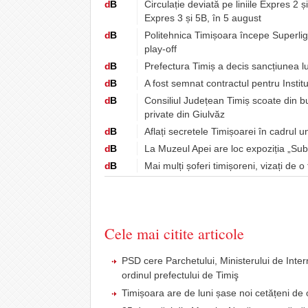
d
B
Circulație deviată pe liniile Expres 2 ș
Expres 3 și 5B, în 5 august
d
B
Politehnica Timișoara începe Superli
play-off
d
B
Prefectura Timiș a decis sancțiunea lu
d
B
A fost semnat contractul pentru Instit
d
B
Consiliul Județean Timiș scoate din b
private din Giulvăz
d
B
Aflați secretele Timișoarei în cadrul u
d
B
La Muzeul Apei are loc expoziția „Sub
d
B
Mai mulți șoferi timișoreni, vizați de 
Cele mai citite articole
PSD cere Parchetului, Ministerului de Intern
ordinul prefectului de Timiş
Timișoara are de luni șase noi cetățeni 