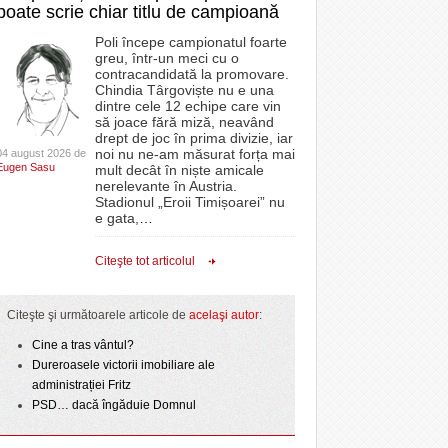
poate scrie chiar titlu de campioană
Poli începe campionatul foarte
greu, într-un meci cu o
contracandidată la promovare.
Chindia Târgoviște nu e una
dintre cele 12 echipe care vin
să joace fără miză, neavând
drept de joc în prima divizie, iar
noi nu ne-am măsurat forța mai
04 august 2026 de
Eugen Sasu
mult decât în niște amicale
nerelevante în Austria.
Stadionul „Eroii Timișoarei” nu
e gata,
…
Citeşte tot articolul
Citeşte şi următoarele articole de
acelaşi autor
:
Cine a tras vântul?
Dureroasele victorii imobiliare ale
administrației Fritz
PSD… dacă îngăduie Domnul