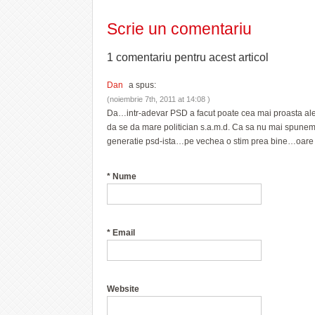
Scrie un comentariu
1 comentariu pentru
acest articol
Dan
a spus:
(noiembrie 7th, 2011 at 14:08 )
Da…intr-adevar PSD a facut poate cea mai proasta ale
da se da mare politician s.a.m.d. Ca sa nu mai spune
generatie psd-ista…pe vechea o stim prea bine…oar
*
Nume
*
Email
Website