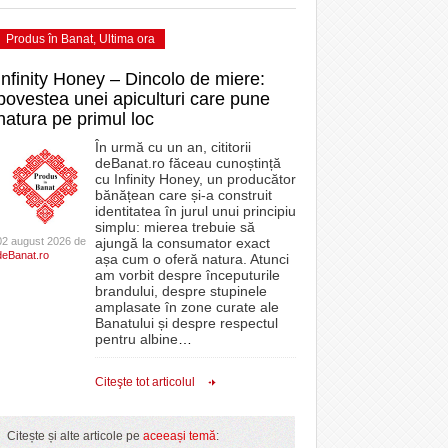
Produs în Banat
,
Ultima ora
Infinity Honey – Dincolo de miere:
povestea unei apiculturi care pune
natura pe primul loc
În urmă cu un an, cititorii
deBanat.ro făceau cunoștință
cu Infinity Honey, un producător
bănățean care și-a construit
identitatea în jurul unui principiu
simplu: mierea trebuie să
02 august 2026 de
ajungă la consumator exact
deBanat.ro
așa cum o oferă natura. Atunci
am vorbit despre începuturile
brandului, despre stupinele
amplasate în zone curate ale
Banatului și despre respectul
pentru albine
…
Citeşte tot articolul
Citește și alte articole pe
aceeași temă
: