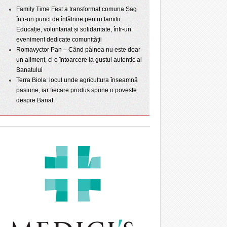
Family Time Fest a transformat comuna Șag
într-un punct de întâlnire pentru familii.
Educație, voluntariat și solidaritate, într-un
eveniment dedicate comunității
Romavyctor Pan – Când pâinea nu este doar
un aliment, ci o întoarcere la gustul autentic al
Banatului
Terra Biola: locul unde agricultura înseamnă
pasiune, iar fiecare produs spune o poveste
despre Banat