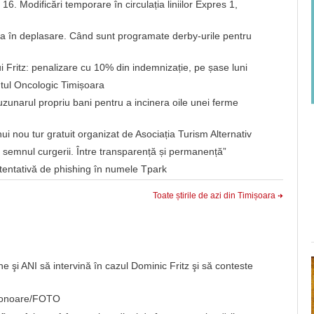
i 16. Modificări temporare în circulația liniilor Expres 1,
ga în deplasare. Când sunt programate derby-urile pentru
i Fritz: penalizare cu 10% din indemnizație, pe șase luni
utul Oncologic Timișoara
uzunarul propriu bani pentru a incinera oile unei ferme
nui nou tur gratuit organizat de Asociația Turism Alternativ
 semnul curgerii. Între transparență și permanență”
o tentativă de phishing în numele Tpark
Toate știrile de azi din Timișoara
e şi ANI să intervină în cazul Dominic Fritz şi să conteste
de onoare/FOTO