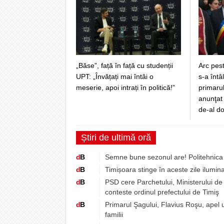
„Băse”, față în față cu studenții
Arc pes
UPT: „Învățați mai întâi o
s-a întâ
meserie, apoi intrați în politică!”
primarul
anunţat
de-al d
Știri de ultimă oră
d
B
Semne bune sezonul are! Politehnica 
d
B
Timișoara stinge în aceste zile ilumina
d
B
PSD cere Parchetului, Ministerului de 
conteste ordinul prefectului de Timiş
d
B
Primarul Şagului, Flavius Roşu, apel 
familii