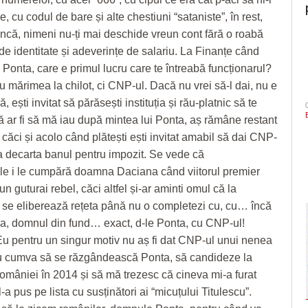
, cu codul de bare și alte chestiuni “sataniste”, în rest,
ncă, nimeni nu-ți mai deschide vreun cont fără o roabă
 de identitate și adeverințe de salariu. La Finanțe când
 Ponta, care e primul lucru care te întreabă funcționarul?
 mărimea la chilot, ci CNP-ul. Dacă nu vrei să-l dai, nu e
, ești invitat să părăsești instituția și rău-platnic să te
 ar fi să mă iau după mintea lui Ponta, aș rămâne restant
, căci și acolo când plătești ești invitat amabil să dai CNP-
 a decarta banul pentru impozit. Se vede că
e i le cumpără doamna Daciana când viitorul premier
un guturai rebel, căci altfel și-ar aminti omul că la
i se eliberează rețeta până nu o completezi cu, cu… încă
da, domnul din fund… exact, d-le Ponta, cu CNP-ul!
Eu pentru un singur motiv nu aș fi dat CNP-ul unui nenea
u cumva să se răzgândească Ponta, să candideze la
omâniei în 2014 și să mă trezesc că cineva mi-a furat
-a pus pe lista cu susținători ai “micuțului Titulescu”.