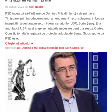
Fritz sigur nu va mai fi primar
05 august 2026 de:
Alex Nestor
PSD încearcă să-l înlăture pe Dominic Fritz din funcţia de primar al
Timişoarei prin introducerea unui amendament neconstituţional în Legea
integrităţii, a declarat miercuri liderul senatorilor USR, Sorin Şipoş. El a
anunţat că USR va strânge semnăturile necesare pentru a sesiza Curtea
Constituţională în legătură cu proiectul adoptat de Senat. Şipoş spune că
PSD este...
Citeşte tot articolul
Etichete:
aur
,
Dominic Fritz
,
legea integrității
,
psd
,
Sorin Sipos
,
usr