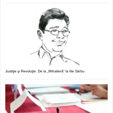
Justiţie şi Revoluţie. De la „Mitralieră” la Ilie Sârbu