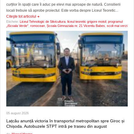
curților în spații care îi aduc pe elevi mai aproape de natură. Consilierii
locali trebuie să aprobe proiectul. Este vorba despre Liceul Teoretic...
Citeşte tot articolul
Etichete:
Liceul Tehnologic de Silvicultura
,
liceul teoretic grigore moisil
,
programul
„iScoala Verde”
,
romocean
,
Școala Gimnaziala nr. 21 Vicentiu Babes
,
scoli mai verzi
05 august 2026
Lațcău anunță victoria în transportul metropolitan spre Giroc și
Chișoda. Autobuzele STPT intră pe traseu din august
de:
Marcel Hoster