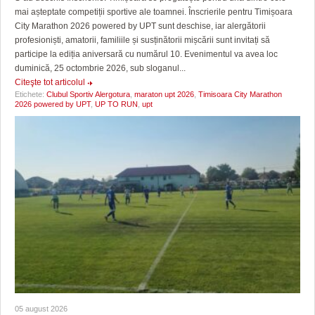
mai așteptate competiții sportive ale toamnei. Înscrierile pentru Timișoara
City Marathon 2026 powered by UPT sunt deschise, iar alergătorii
profesioniști, amatorii, familiile și susținătorii mișcării sunt invitați să
participe la ediția aniversară cu numărul 10. Evenimentul va avea loc
duminică, 25 octombrie 2026, sub sloganul...
Citeşte tot articolul
Etichete:
Clubul Sportiv Alergotura
,
maraton upt 2026
,
Timisoara City Marathon
2026 powered by UPT
,
UP TO RUN
,
upt
05 august 2026