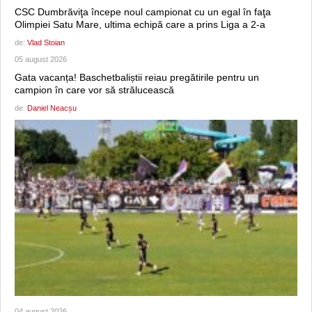
CSC Dumbrăviţa începe noul campionat cu un egal în faţa
Olimpiei Satu Mare, ultima echipă care a prins Liga a 2-a
de:
Vlad Stoian
05 august 2026
Gata vacanța! Baschetbaliștii reiau pregătirile pentru un
campion în care vor să strălucească
de:
Daniel Neacșu
04 august 2026