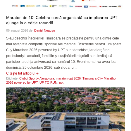
Maraton de 10! Celebra cursă organizată cu implicarea UPT
ajunge la o ediție rotundă
06 august 2026 de:
Daniel Neacșu
S-au deschis înscrierile! Timișoara se pregătește pentru una dintre cele
mai așteptate competiții sportive ale toamnei. Înscrierile pentru Timișoara
City Marathon 2026 powered by UPT sunt deschise, iar alergătorii
profesioniști, amatorii, familiile și susținătorii mișcării sunt invitați să
participe la ediția aniversară cu numărul 10. Evenimentul va avea loc
duminică, 25 octombrie 2026, sub sloganul...
Citeşte tot articolul
Etichete:
Clubul Sportiv Alergotura
,
maraton upt 2026
,
Timisoara City Marathon
2026 powered by UPT
,
UP TO RUN
,
upt