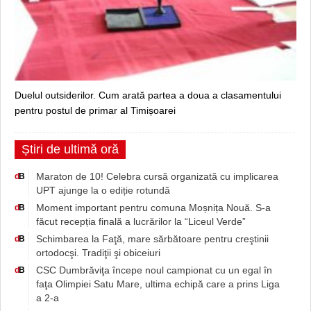
Duelul outsiderilor. Cum arată partea a doua a clasamentului
pentru postul de primar al Timișoarei
Știri de ultimă oră
Maraton de 10! Celebra cursă organizată cu implicarea
d
B
UPT ajunge la o ediție rotundă
Moment important pentru comuna Moșnița Nouă. S-a
d
B
făcut recepția finală a lucrărilor la “Liceul Verde”
Schimbarea la Faţă, mare sărbătoare pentru creştinii
d
B
ortodocşi. Tradiţii şi obiceiuri
CSC Dumbrăviţa începe noul campionat cu un egal în
d
B
faţa Olimpiei Satu Mare, ultima echipă care a prins Liga
a 2-a