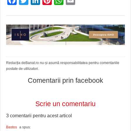
Facebook
Twitter
LinkedIn
Pinterest
WhatsApp
Email
Redacția deBanat.ro nu-și asumă responsabilitatea pentru comentariile
postate de utilizatori.
Comentarii prin facebook
Scrie un comentariu
3 comentarii pentru
acest articol
Bastos
a spus: