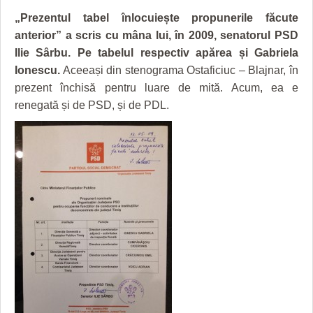
GRĂDINA TAICII DOMNULUI
CRONICĂ DE FILM
ACCIDENTE
„Prezentul tabel înlocuiește propunerile făcute
ZIARISTU’ DE TERASĂ
UNDE MERGEM
ANUNŢURI
anterior” a scris cu mâna lui, în 2009, senatorul PSD
Ilie Sârbu. Pe tabelul respectiv apărea și Gabriela
CU OIŞTEA-N KIERKEGAARD
FILME DOCUMENTARE
INFO SI UTILE
Ionescu.
Aceeași din stenograma Ostaficiuc – Blajnar, în
prezent închisă pentru luare de mită. Acum, ea e
FINANŢĂRI DE LA A LA Z
CLIPURI VIDEO
CULTURA
renegată și de PSD, și de PDL.
PE SURSE
JOCURI ONLINE
INVATAMANT
JUSTITIE
FILME DOCUMENTARE
CLIPURI VIDEO
JOCURI ONLINE
DIVERSE
FARMACII DIN TIMIŞOARA