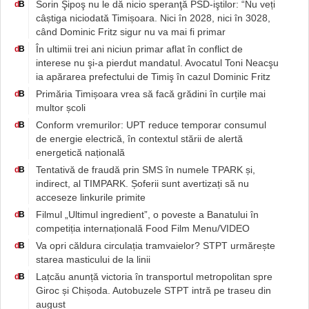
Sorin Şipoş nu le dă nicio speranţă PSD-iştilor: “Nu veți
d
B
câștiga niciodată Timișoara. Nici în 2028, nici în 3028,
când Dominic Fritz sigur nu va mai fi primar
În ultimii trei ani niciun primar aflat în conflict de
d
B
interese nu şi-a pierdut mandatul. Avocatul Toni Neacşu
ia apărarea prefectului de Timiş în cazul Dominic Fritz
Primăria Timișoara vrea să facă grădini în curțile mai
d
B
multor școli
Conform vremurilor: UPT reduce temporar consumul
d
B
de energie electrică, în contextul stării de alertă
energetică națională
Tentativă de fraudă prin SMS în numele TPARK și,
d
B
indirect, al TIMPARK. Șoferii sunt avertizați să nu
acceseze linkurile primite
Filmul „Ultimul ingredient”, o poveste a Banatului în
d
B
competiția internațională Food Film Menu/VIDEO
Va opri căldura circulația tramvaielor? STPT urmărește
d
B
starea masticului de la linii
Lațcău anunță victoria în transportul metropolitan spre
d
B
Giroc și Chișoda. Autobuzele STPT intră pe traseu din
august