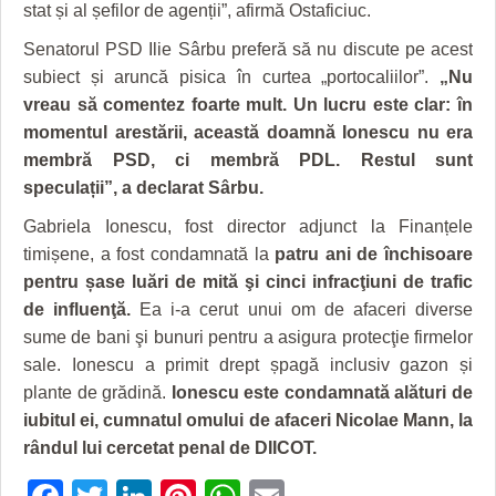
stat și al șefilor de agenții”, afirmă Ostaficiuc.
Senatorul PSD Ilie Sârbu preferă să nu discute pe acest
subiect și aruncă pisica în curtea „portocaliilor”.
„Nu
vreau să comentez foarte mult. Un lucru este clar: în
momentul arestării, această doamnă Ionescu nu era
membră PSD, ci membră PDL. Restul sunt
speculații”, a declarat Sârbu.
Gabriela Ionescu, fost director adjunct la Finanțele
timișene, a fost condamnată la
patru ani de închisoare
pentru șase luări de mită şi cinci infracţiuni de trafic
de influenţă.
Ea i-a cerut unui om de afaceri diverse
sume de bani şi bunuri pentru a asigura protecţie firmelor
sale. Ionescu a primit drept șpagă inclusiv gazon și
plante de grădină.
Ionescu este condamnată alături de
iubitul ei, cumnatul omului de afaceri Nicolae Mann, la
rândul lui cercetat penal de DIICOT.