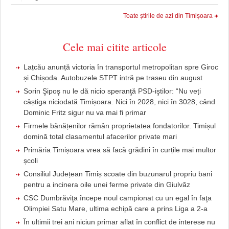
Toate știrile de azi din Timișoara
Cele mai citite articole
Lațcău anunță victoria în transportul metropolitan spre Giroc
și Chișoda. Autobuzele STPT intră pe traseu din august
Sorin Şipoş nu le dă nicio speranţă PSD-iştilor: “Nu veți
câștiga niciodată Timișoara. Nici în 2028, nici în 3028, când
Dominic Fritz sigur nu va mai fi primar
Firmele bănățenilor rămân proprietatea fondatorilor. Timișul
domină total clasamentul afacerilor private mari
Primăria Timișoara vrea să facă grădini în curțile mai multor
școli
Consiliul Județean Timiș scoate din buzunarul propriu bani
pentru a incinera oile unei ferme private din Giulvăz
CSC Dumbrăviţa începe noul campionat cu un egal în faţa
Olimpiei Satu Mare, ultima echipă care a prins Liga a 2-a
În ultimii trei ani niciun primar aflat în conflict de interese nu