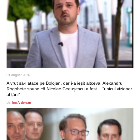
01 august 2026
A vrut să-l atace pe Bolojan, dar i-a ieşit altceva. Alexandru
Rogobete spune că Nicolae Ceauşescu a fost… “unicul vizionar
al țării”
de:
Ino Ardelean