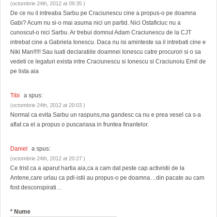
(octombrie 24th, 2012 at 09:35 )
De ce nu il intreaba Sarbu pe Craciunescu cine a propus-o pe doamna
Gabi? Acum nu si-o mai asuma nici un partid. Nici Ostaficiuc nu a
cunoscut-o nici Sarbu. Ar trebui domnul Adam Craciunescu de la CJT
intrebat cine a Gabriela Ionescu. Daca nu isi aminteste sa il intrebati cine e
Niki Man!!!!! Sau luati declaratiile doamnei Ionescu catre procurori si o sa
vedeti ce legaturi exista intre Craciunescu si Ionescu si Craciunoiu Emil de
pe lista aia
Tibi
a spus:
(octombrie 24th, 2012 at 20:03 )
Normal ca evita Sarbu un raspuns,ma gandesc ca nu e prea vesel ca s-a
aflat ca el a propus o puscariasa in fruntea finantelor.
Daniel
a spus:
(octombrie 24th, 2012 at 20:27 )
Ce trist ca a aparut hartia aia,ca a cam dat peste cap activistii de la
Antene,care urlau ca pdl-istii au propus-o pe doamna…din pacate au cam
fost desconspirati…
*
Nume