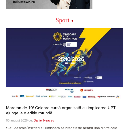
Sport
Maraton de 10! Celebra cursă organizată cu implicarea UPT
ajunge la o ediție rotundă
06 august 2026 de:
Daniel Neacșu
S-au deschis înscrierile! Timișoara se pregătește pentru una dintre cele