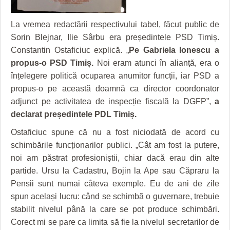
HARTA TIMIŞOAREI
La vremea redactării respectivului tabel, făcut public de
LICEE, ŞCOLI ŞI GRĂDINIŢE DIN TIMIŞ
Sorin Blejnar, Ilie Sârbu era președintele PSD Timiș.
PRIMĂRIILE DIN TIMIŞ
Constantin Ostaficiuc explică. „
Pe Gabriela Ionescu a
propus-o PSD Timiș.
Noi eram atunci în alianță, era o
SFATUL MEDICULUI
înțelegere politică ocuparea anumitor funcții, iar PSD a
SFATURI JURIDICE
propus-o pe această doamnă ca director coordonator
adjunct pe activitatea de inspecție fiscală la DGFP”,
a
declarat președintele PDL Timiș.
Ostaficiuc spune că nu a fost niciodată de acord cu
schimbările funcționarilor publici. „Cât am fost la putere,
noi am păstrat profesioniștii, chiar dacă erau din alte
partide. Ursu la Cadastru, Bojin la Ape sau Căpraru la
Pensii sunt numai câteva exemple. Eu de ani de zile
spun același lucru: când se schimbă o guvernare, trebuie
stabilit nivelul până la care se pot produce schimbări.
Corect mi se pare ca limita să fie la nivelul secretarilor de