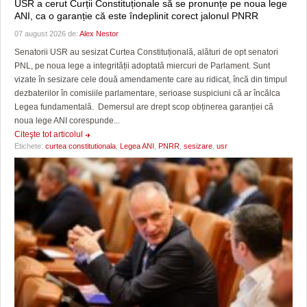
USR a cerut Curții Constituționale să se pronunțe pe noua lege
ANI, ca o garanție că este îndeplinit corect jalonul PNRR
07 august 2026 de:
Alex Nestor
Senatorii USR au sesizat Curtea Constituțională, alături de opt senatori
PNL, pe noua lege a integrității adoptată miercuri de Parlament. Sunt
vizate în sesizare cele două amendamente care au ridicat, încă din timpul
dezbaterilor în comisiile parlamentare, serioase suspiciuni că ar încălca
Legea fundamentală. Demersul are drept scop obținerea garanției că
noua lege ANI corespunde...
Citeşte tot articolul
Etichete:
curtea constitutionala
,
Legea ANI
,
PNRR
,
sesizare
,
usr