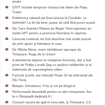
anului
STPT închide temporar chioșcul de bilete din Piața
d
B
Traian
Politehnica ratează pe final victoria la Cisnădie, cu
d
B
Șelimbăr! La fel de bine, putea să vină fără punct acasă
Din Țara Soarelui Răsare pe Bega! Tineri japonezi au
d
B
vizitat UPT pentru a promova România în Japonia
Canicula continuă. Au fost deschise mai multe puncte
d
B
de prim ajutor şi hidratare în oraș
De Sfânta Maria, mare sărbătoare aproape de
d
B
Timişoara. Ruga de la Urseni
A abandonat deşeuri la marginea drumului, dar a fost
d
B
prins de Poliția Locală Șag cu sprijinul cetățenilor şi al
sistemului de supraveghere video
Furtună scurtă, dar intensă! Peste 20 de intervenții ale
d
B
ISU Timiș
Bolojan, Grindeanu, Fritz și noi pe lângă ei
d
B
Performanță deosebită pentru un elev timișorean. Aur
d
B
la o Olimpiadă dedicată A.I.
Consum record de apă în luna iulie, la Timișoara: 2,5
d
B