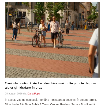
Canicula continuă. Au fost deschise mai multe puncte de prim
ajutor şi hidratare în oraș
08 august 2026 de:
Dana Popa
În aceste zile de caniculă, Primăria Timişoara a deschis, în colaborare cu
Direcția de Sănătate Publică Timiș, Crucea Roșie și Școala Postliceală