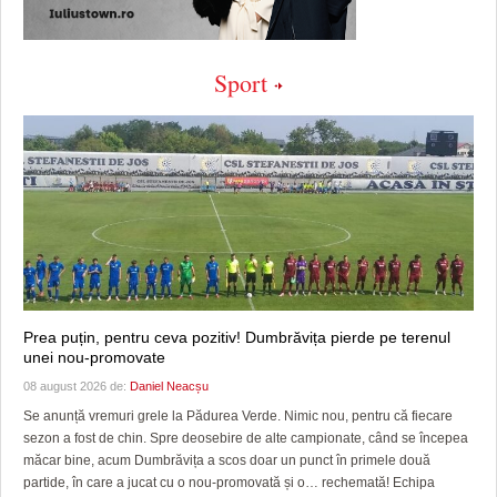
Sport
Prea puțin, pentru ceva pozitiv! Dumbrăvița pierde pe terenul
unei nou-promovate
08 august 2026 de:
Daniel Neacșu
Se anunță vremuri grele la Pădurea Verde. Nimic nou, pentru că fiecare
sezon a fost de chin. Spre deosebire de alte campionate, când se începea
măcar bine, acum Dumbrăvița a scos doar un punct în primele două
partide, în care a jucat cu o nou-promovată și o… rechemată! Echipa