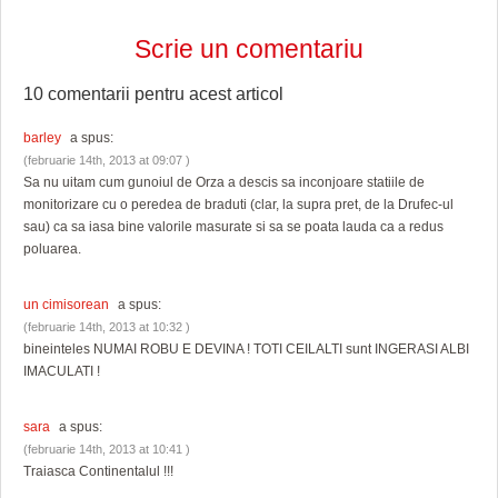
Scrie un comentariu
10 comentarii pentru
acest articol
barley
a spus:
(februarie 14th, 2013 at 09:07 )
Sa nu uitam cum gunoiul de Orza a descis sa inconjoare statiile de
monitorizare cu o peredea de braduti (clar, la supra pret, de la Drufec-ul
sau) ca sa iasa bine valorile masurate si sa se poata lauda ca a redus
poluarea.
un cimisorean
a spus:
(februarie 14th, 2013 at 10:32 )
bineinteles NUMAI ROBU E DEVINA ! TOTI CEILALTI sunt INGERASI ALBI
IMACULATI !
sara
a spus:
(februarie 14th, 2013 at 10:41 )
Traiasca Continentalul !!!