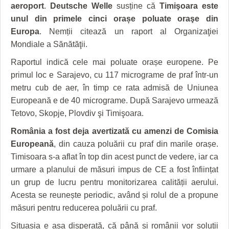
HARTA TIMIŞOAREI
aeroport
.
Deutsche Welle
susține că
Timişoara este
unul din primele cinci orașe poluate oraşe din
LICEE, ŞCOLI ŞI GRĂDINIŢE DIN TIMIŞ
Europa
. Nemții citează un raport al Organizaţiei
Mondiale a Sănătăţii.
PRIMĂRIILE DIN TIMIŞ
Raportul indică cele mai poluate orașe europene. Pe
SFATUL MEDICULUI
primul loc e Sarajevo, cu 117 micrograme de praf într-un
metru cub de aer, în timp ce rata admisă de Uniunea
SFATURI JURIDICE
Europeană e de 40 micrograme. După Sarajevo urmează
Tetovo, Skopje, Plovdiv şi Timişoara.
România a fost deja avertizată cu amenzi de Comisia
Europeană
, din cauza poluării cu praf din marile orașe.
Timisoara s-a aflat în top din acest punct de vedere, iar ca
urmare a planului de măsuri impus de CE a fost înființat
un grup de lucru pentru monitorizarea calității aerului.
Acesta se reunește periodic, având și rolul de a propune
măsuri pentru reducerea poluării cu praf.
Situașia e așa disperată, că până și românii vor soluții