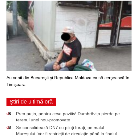
Au venit din Bucureşti şi Republica Moldova ca să cerşească în
Timişoara
Știri de ultimă oră
Prea puțin, pentru ceva pozitiv! Dumbrăvița pierde pe
d
B
terenul unei nou-promovate
Se consolidează DN7 cu piloți forați, pe malul
d
B
Mureșului. Vor fi restricții de circulație până la finalul