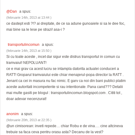
@Dan
a spus:
(februarie 14th, 2013 at 13:44 )
ce dastept esti ?!? ai dreptate, de ce sa adune gunoaiele si sa le dee foc,
mai bine sa le lese pe strazi! asa-i ?
transportulincomun
a spus:
(februarie 14th, 2013 at 15:50 )
Si cu toate aceste , incet dar sigur este distrus transportul in comun cu
tramvaiul! NEPOLUANT!
ce e mai grav ca acest lucru se intampla datorita actualei conduceri a
RATT! Groparul tramvaiului este chiar menajerul-popa director la RATT .
Jenant ca cei in masura nu fac nimic. E garv ca noi din bani publici platim
aceste autoritati incompetente si rau intentionate. Pana cand??? Detalii
mai multe gasiti pe blogul : transportulincomun.blogspot.com . Cititi tot ,
doar adevar necenzurat!
anonim
a spus:
(februarie 20th, 2013 at 22:35 )
@un cimisorean: inveti repede… chiar Robu e de vina…. cine altcineva
trebuie sa faca ceva pentru orasu asta? Decanu de la vest?