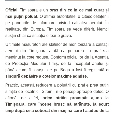
GRĂDINA TAICII DOMNULUI
CRONICĂ DE FILM
ACCIDENTE
Oficial
, Timișoara e un
oraș din ce în ce mai curat și
ZIARISTU’ DE TERASĂ
UNDE MERGEM
ANUNŢURI
mai puțin poluat
. O afirmă autoritățile, o citesc cetățenii
CU OIŞTEA-N KIERKEGAARD
FILME DOCUMENTARE
INFO SI UTILE
pe panourile de informare privind calitatea aerului. În
realitate, din Europa, Timișoara se vede diferit. Nemții
FINANŢĂRI DE LA A LA Z
CLIPURI VIDEO
CULTURA
susțin chiar că situația e foarte gravă.
PE SURSE
JOCURI ONLINE
INVATAMANT
Ultimele măsurători ale stațiilor de monitorizare a calității
aerului din Timișoara arată ca poluarea cu praf s-a
JUSTITIE
menținut la cote reduse. Conform oficialilor de la Agenția
de Protecția Mediului Timiș, de la începutul anului și
FILME DOCUMENTARE
până acum, în orașul de pe Bega a fost înregistrată
o
CLIPURI VIDEO
singură depășire a cotelor maxime admise
.
JOCURI ONLINE
Practic, această reducere a poluării cu praf e prea puțin
simțită de localnici. Străinii n-o percep aproape deloc. O
DIVERSE
afirmă, de altfel,
orice străin proaspăt ajuns la
Timișoara, care începe brusc să strănute, la scurt
FARMACII DIN TIMIŞOARA
timp după ce a coborât din mașina care l-a adus de la