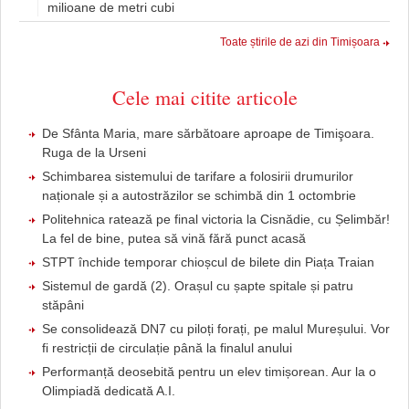
milioane de metri cubi
Toate știrile de azi din Timișoara
Cele mai citite articole
De Sfânta Maria, mare sărbătoare aproape de Timişoara.
Ruga de la Urseni
Schimbarea sistemului de tarifare a folosirii drumurilor
naționale și a autostrăzilor se schimbă din 1 octombrie
Politehnica ratează pe final victoria la Cisnădie, cu Șelimbăr!
La fel de bine, putea să vină fără punct acasă
STPT închide temporar chioșcul de bilete din Piața Traian
Sistemul de gardă (2). Orașul cu șapte spitale și patru
stăpâni
Se consolidează DN7 cu piloți forați, pe malul Mureșului. Vor
fi restricții de circulație până la finalul anului
Performanță deosebită pentru un elev timișorean. Aur la o
Olimpiadă dedicată A.I.