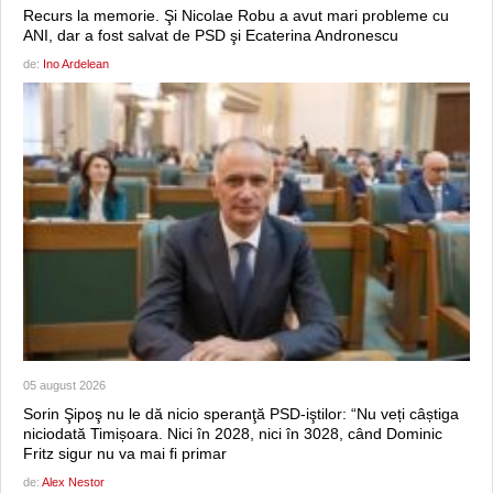
Recurs la memorie. Şi Nicolae Robu a avut mari probleme cu
ANI, dar a fost salvat de PSD şi Ecaterina Andronescu
de:
Ino Ardelean
05 august 2026
Sorin Şipoş nu le dă nicio speranţă PSD-iştilor: “Nu veți câștiga
niciodată Timișoara. Nici în 2028, nici în 3028, când Dominic
Fritz sigur nu va mai fi primar
de:
Alex Nestor