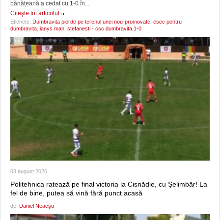
bănățeană a cedat cu 1-0 în...
Citeşte tot articolul
Etichete:
Dumbravita pierde pe terenul unei nou-promovate
,
esec pentru
dumbravita
,
ianys man
,
stefanesti - csc dumbravita 1-0
08 august 2026
Politehnica ratează pe final victoria la Cisnădie, cu Șelimbăr! La
fel de bine, putea să vină fără punct acasă
de:
Daniel Neacșu