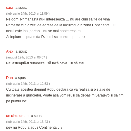
sara
a spus:
(februarie 14th, 2013 at 11:09 )
Pe dom. Primar asta nu-l intereseaza … nu are cum sa fie de vina
Primeste zilnic zeci de adrese de la locuitorii din zona Continentalului …
aerul este insuportabil, nu se mai poate respira
Asteptam … poate da Dzeu si scapam de putoare
Alex
a spus:
(august 12th, 2013 at 06:57 )
Pai așteaptă-ți dumnezeii să facă ceva. Tu să stai
Dan
a spus:
(februarie 14th, 2013 at 12:53 )
Cu toate acestea domnul Robu declara ca va realiza si o statie de
incinerare a gunoielor. Poate asa vom reusi sa depasim Sarajevo si sa fim
pe primul loc.
un cimisorean
a spus:
(februarie 14th, 2013 at 13:43 )
pey nu Robu a adus Continentalul?