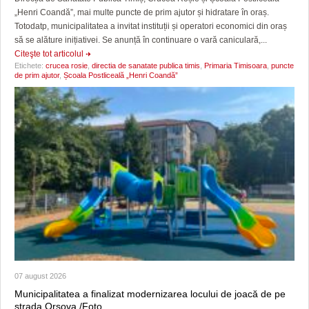
„Henri Coandă”, mai multe puncte de prim ajutor și hidratare în oraș.
Totodatp, municipalitatea a invitat instituții și operatori economici din oraș
să se alăture inițiativei. Se anunță în continuare o vară caniculară,...
Citeşte tot articolul
Etichete:
crucea rosie
,
directia de sanatate publica timis
,
Primaria Timisoara
,
puncte
de prim ajutor
,
Școala Postliceală „Henri Coandă”
07 august 2026
Municipalitatea a finalizat modernizarea locului de joacă de pe
strada Orșova /Foto