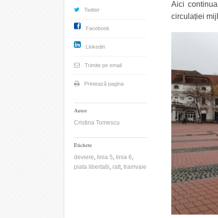
Aici continu
Twitter
circulației mi
Facebook
Linkedin
Trimite pe email
Printează pagina
Autor
Cristina Tomescu
Etichete
deviere
,
linia 5
,
linia 6
,
piata libertatii
,
ratt
,
tramvaie