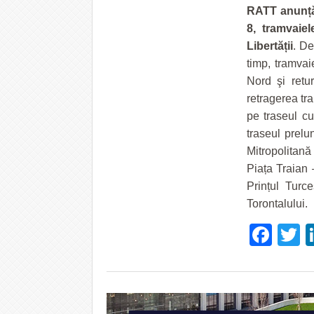
RATT anunță 
8, tramvaie
Libertății
. De
timp, tramvai
Nord şi retur
retragerea tra
pe traseul cu
traseul prel
Mitropolitană
Piața Traian
Prințul Turc
Torontalului.
Fac
T