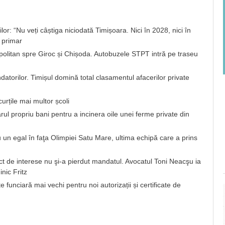
lor: “Nu veți câștiga niciodată Timișoara. Nici în 2028, nici în
 primar
opolitan spre Giroc și Chișoda. Autobuzele STPT intră pe traseu
atorilor. Timișul domină total clasamentul afacerilor private
urțile mai multor școli
ul propriu bani pentru a incinera oile unei ferme private din
n egal în faţa Olimpiei Satu Mare, ultima echipă care a prins
nflict de interese nu şi-a pierdut mandatul. Avocatul Toni Neacşu ia
nic Fritz
funciară mai vechi pentru noi autorizații și certificate de