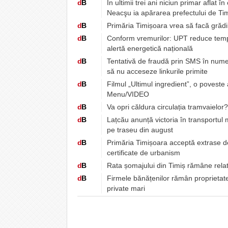
d
B
În ultimii trei ani niciun primar aflat 
Neacşu ia apărarea prefectului de Tim
d
B
Primăria Timișoara vrea să facă grădin
d
B
Conform vremurilor: UPT reduce tempor
alertă energetică națională
d
B
Tentativă de fraudă prin SMS în numel
să nu acceseze linkurile primite
d
B
Filmul „Ultimul ingredient”, o poveste
Menu/VIDEO
d
B
Va opri căldura circulația tramvaielor
d
B
Lațcău anunță victoria în transportul
pe traseu din august
d
B
Primăria Timișoara acceptă extrase de 
certificate de urbanism
d
B
Rata șomajului din Timiș rămâne relat
d
B
Firmele bănățenilor rămân proprietatea
private mari