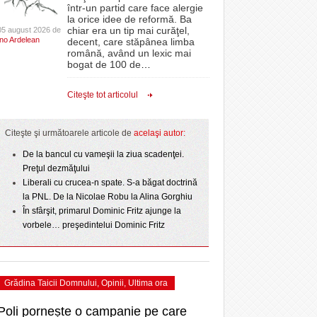
CLIPURI VIDEO
într-un partid care face alergie
- 3 August 2026
proiectelor derulate de instituție din fonduri
omovare
la orice idee de reformă. Ba
 2
Ziua Timișoarei – City Celebration. Programul
- 11 December 2025
JOCURI ONLINE
europene/FOTO
chiar era un tip mai curăţel,
05 august 2026 de
amentul cu o victorie
- 3 August 2026
Ino Ardelean
ultimei zile
decent, care stăpânea limba
DIVERSE
română, având un lexic mai
- 25 July 2026
ANAF oferă persoanelor fizice posibilitatea să
dicat
bogat de 100 de
…
ii în
Sărbătoarea continuă! Zeci de mii de oameni
beneficieze de Declarația Unică 212
FARMACII DIN
învins o echipă de
- 25 November 2025
au celebrat a treia seară la rând Ziua Timișoarei
precompletată
TIMIŞOARA
Citeşte tot articolul
uly 2026
- 2 August 2026
HARTA TIMIŞOAREI
Romanian Business Leaders lansează RBL
View all
- 19 November
ceva.
Banat, prima filială din vestul țării
LICEE, ŞCOLI ŞI
Citeşte şi următoarele articole de
acelaşi autor:
2025
GRĂDINIŢE DIN TIMIŞ
- 1
De la bancul cu vameşii la ziua scadenţei.
View all
PRIMĂRIILE DIN TIMIŞ
Preţul dezmăţului
Liberali cu crucea-n spate. S-a băgat doctrină
SFATUL MEDICULUI
la PNL. De la Nicolae Robu la Alina Gorghiu
SFATURI JURIDICE
În sfârşit, primarul Dominic Fritz ajunge la
vorbele… preşedintelui Dominic Fritz
Grădina Taicii Domnului
,
Opinii
,
Ultima ora
Poli pornește o campanie pe care