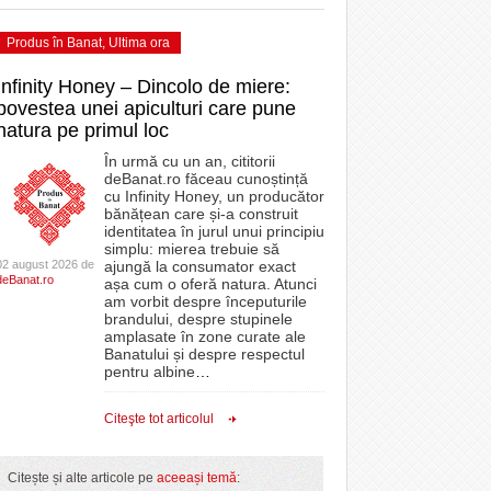
Produs în Banat
,
Ultima ora
Infinity Honey – Dincolo de miere:
povestea unei apiculturi care pune
natura pe primul loc
În urmă cu un an, cititorii
deBanat.ro făceau cunoștință
cu Infinity Honey, un producător
bănățean care și-a construit
identitatea în jurul unui principiu
simplu: mierea trebuie să
02 august 2026 de
ajungă la consumator exact
deBanat.ro
așa cum o oferă natura. Atunci
am vorbit despre începuturile
brandului, despre stupinele
amplasate în zone curate ale
Banatului și despre respectul
pentru albine
…
Citeşte tot articolul
Citește și alte articole pe
aceeași temă
: