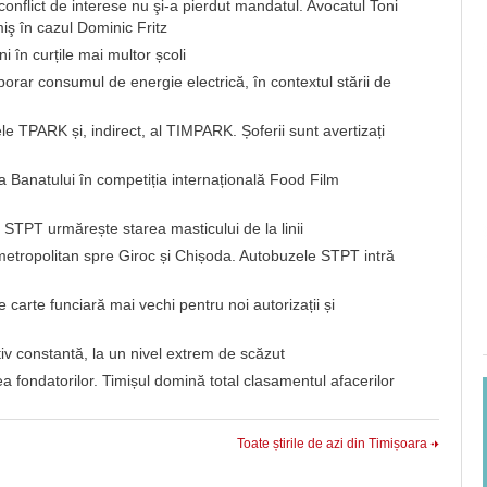
în conflict de interese nu şi-a pierdut mandatul. Avocatul Toni
iş în cazul Dominic Fritz
i în curțile mai multor școli
ar consumul de energie electrică, în contextul stării de
e TPARK și, indirect, al TIMPARK. Șoferii sunt avertizați
 a Banatului în competiția internațională Food Film
? STPT urmărește starea masticului de la linii
 metropolitan spre Giroc și Chișoda. Autobuzele STPT intră
carte funciară mai vechi pentru noi autorizații și
iv constantă, la un nivel extrem de scăzut
 fondatorilor. Timișul domină total clasamentul afacerilor
Toate știrile de azi din Timișoara