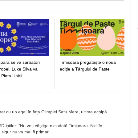
șoara se va sărbători
Timișoara pregătește o nouă
ropei. Luke Silva va
ediție a Târgului de Paște
 Piața Unirii
 cu un egal în faţa Olimpiei Satu Mare, ultima echipă
-iştilor: “Nu veți câștiga niciodată Timișoara. Nici în
 sigur nu va mai fi primar