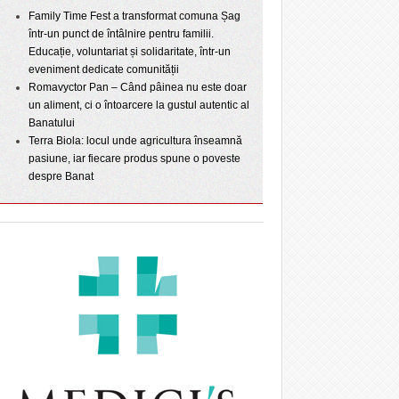
Family Time Fest a transformat comuna Șag
într-un punct de întâlnire pentru familii.
Educație, voluntariat și solidaritate, într-un
eveniment dedicate comunității
Romavyctor Pan – Când pâinea nu este doar
un aliment, ci o întoarcere la gustul autentic al
Banatului
Terra Biola: locul unde agricultura înseamnă
pasiune, iar fiecare produs spune o poveste
despre Banat