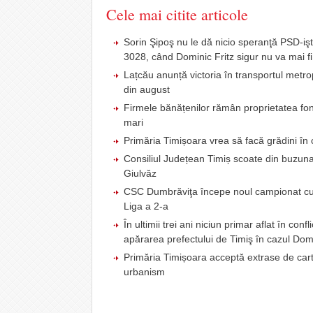
Cele mai citite articole
Sorin Şipoş nu le dă nicio speranţă PSD-işti
3028, când Dominic Fritz sigur nu va mai fi
Lațcău anunță victoria în transportul metr
din august
Firmele bănățenilor rămân proprietatea fond
mari
Primăria Timișoara vrea să facă grădini în c
Consiliul Județean Timiș scoate din buzunar
Giulvăz
CSC Dumbrăviţa începe noul campionat cu u
Liga a 2-a
În ultimii trei ani niciun primar aflat în co
apărarea prefectului de Timiş în cazul Domi
Primăria Timișoara acceptă extrase de carte 
urbanism