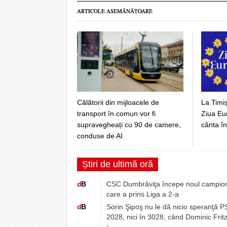
ARTICOLE ASEMĂNĂTOARE
Călătorii din mijloacele de
La Timi
transport în comun vor fi
Ziua Eu
supravegheați cu 90 de camere,
cânta în
conduse de AI
Știri de ultimă oră
d
B
CSC Dumbrăviţa începe noul campionat
care a prins Liga a 2-a
d
B
Sorin Şipoş nu le dă nicio speranţă PSD
2028, nici în 3028, când Dominic Fritz