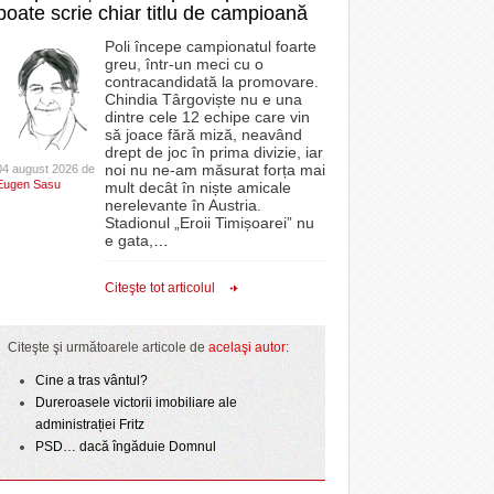
poate scrie chiar titlu de campioană
Poli începe campionatul foarte
greu, într-un meci cu o
contracandidată la promovare.
Chindia Târgoviște nu e una
dintre cele 12 echipe care vin
să joace fără miză, neavând
drept de joc în prima divizie, iar
noi nu ne-am măsurat forța mai
04 august 2026 de
Eugen Sasu
mult decât în niște amicale
nerelevante în Austria.
Stadionul „Eroii Timișoarei” nu
e gata,
…
Citeşte tot articolul
Citeşte şi următoarele articole de
acelaşi autor
:
Cine a tras vântul?
Dureroasele victorii imobiliare ale
administrației Fritz
PSD… dacă îngăduie Domnul