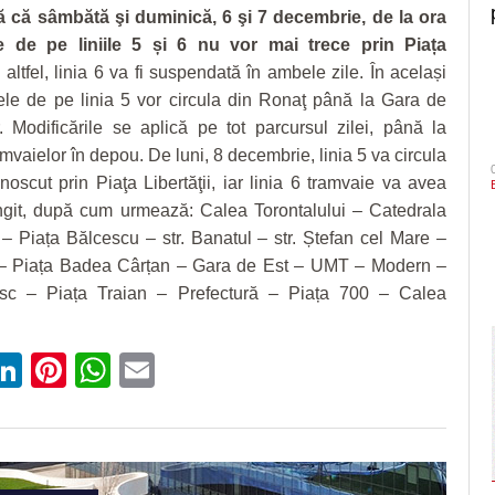
că sâmbătă şi duminică, 6 şi 7 decembrie, de la ora
le de pe liniile 5 și 6 nu vor mai trece prin Piața
 altfel, linia 6 va fi suspendată în ambele zile. În același
ele de pe linia 5 vor circula din Ronaţ până la Gara de
. Modificările se aplică pe tot parcursul zilei, până la
mvaielor în depou. De luni, 8 decembrie, linia 5 va circula
noscut prin Piaţa Libertăţii, iar linia 6 tramvaie va avea
ungit, după cum urmează: Calea Torontalului – Catedrala
 – Piața Bălcescu – str. Banatul – str. Ștefan cel Mare –
 – Piața Badea Cârțan – Gara de Est – UMT – Modern –
esc – Piața Traian – Prefectură – Piața 700 – Calea
ebook
witter
LinkedIn
Pinterest
WhatsApp
Email