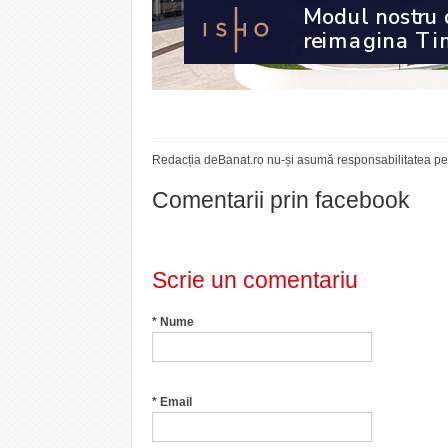
Redacția deBanat.ro nu-și asumă responsabilitatea pent
Comentarii prin facebook
Scrie un comentariu
*
Nume
*
Email