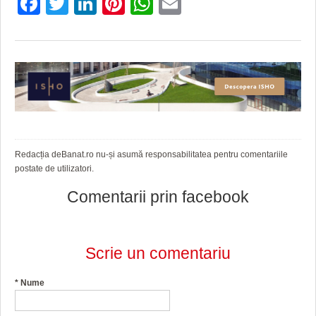
Facebook
Twitter
LinkedIn
Pinterest
WhatsApp
Email
Redacția deBanat.ro nu-și asumă responsabilitatea pentru comentariile
postate de utilizatori.
Comentarii prin facebook
Scrie un comentariu
*
Nume