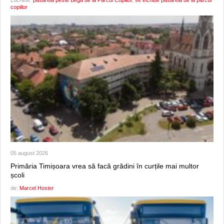
Etichete:
pasarela peste Bega de la Parcul Copiilor
,
se inchide pasarela de la parcul
copiilor
05 august 2026
Primăria Timișoara vrea să facă grădini în curțile mai multor
școli
de:
Marcel Hoster