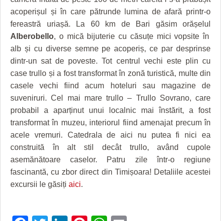
acoperișul și în care pătrunde lumina de afară printr-o
fereastră uriașă. La 60 km de Bari găsim orășelul
Alberobello
, o mică bijuterie cu căsuțe mici vopsite în
alb și cu diverse semne pe acoperiș, ce par desprinse
dintr-un sat de poveste. Tot centrul vechi este plin cu
case trullo și a fost transformat în zonă turistică, multe din
casele vechi fiind acum hoteluri sau magazine de
suveniruri. Cel mai mare trullo – Trullo Sovrano, care
probabil a aparținut unui localnic mai înstărit, a fost
transformat în muzeu, interiorul fiind amenajat precum în
acele vremuri. Catedrala de aici nu putea fi nici ea
construită în alt stil decât trullo, având cupole
asemănătoare caselor. Patru zile într-o regiune
fascinantă, cu zbor direct din Timișoara! Detaliile acestei
excursii le găsiți
aici
.