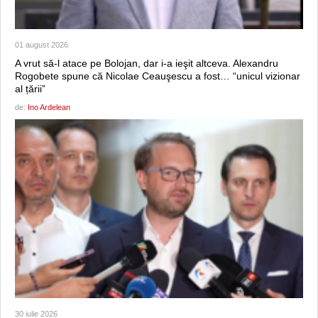
01 august 2026
A vrut să-l atace pe Bolojan, dar i-a ieşit altceva. Alexandru
Rogobete spune că Nicolae Ceauşescu a fost… “unicul vizionar
al țării”
de:
Ino Ardelean
30 iulie 2026