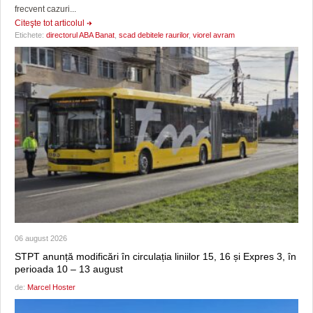
frecvent cazuri...
Citeşte tot articolul
Etichete:
directorul ABA Banat
,
scad debitele raurilor
,
viorel avram
06 august 2026
STPT anunță modificări în circulația liniilor 15, 16 și Expres 3, în
perioada 10 – 13 august
de:
Marcel Hoster