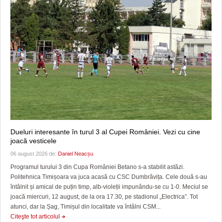
Dueluri interesante în turul 3 al Cupei României. Vezi cu cine
joacă vesticele
06 august 2026 de:
Daniel Neacșu
Programul turului 3 din Cupa României Betano s-a stabilit astăzi.
Politehnica Timișoara va juca acasă cu CSC Dumbrăvița. Cele două s-au
întâlnit și amical de puțin timp, alb-violeții impunându-se cu 1-0. Meciul se
joacă miercuri, 12 august, de la ora 17.30, pe stadionul „Electrica”. Tot
atunci, dar la Șag, Timișul din localitate va întâlni CSM...
Citeşte tot articolul