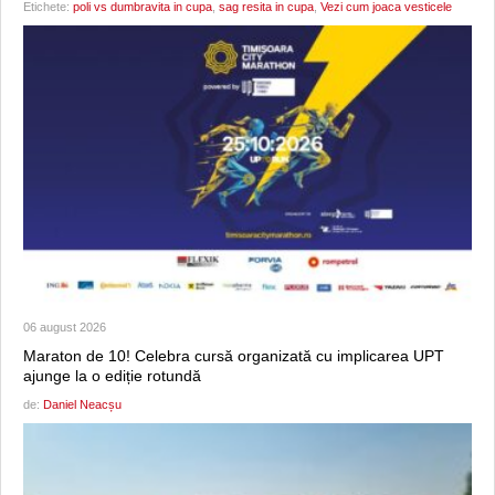
Etichete:
poli vs dumbravita in cupa
,
sag resita in cupa
,
Vezi cum joaca vesticele
06 august 2026
Maraton de 10! Celebra cursă organizată cu implicarea UPT
ajunge la o ediție rotundă
de:
Daniel Neacșu