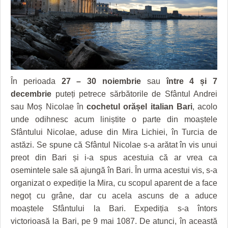
GRĂDINA TAICII DOMNULUI
CRONICĂ DE FILM
ACCIDENTE
ZIARISTU’ DE TERASĂ
UNDE MERGEM
ANUNŢURI
CU OIŞTEA-N KIERKEGAARD
FILME DOCUMENTARE
INFO SI UTILE
FINANŢĂRI DE LA A LA Z
CLIPURI VIDEO
CULTURA
În perioada
27 – 30 noiembrie
sau
între 4 și 7
PE SURSE
JOCURI ONLINE
INVATAMANT
decembrie
puteți petrece sărbătorile de Sfântul Andrei
sau Moș Nicolae în
cochetul orășel italian Bari
, acolo
JUSTITIE
unde odihnesc acum liniștite o parte din moaștele
FILME DOCUMENTARE
Sfântului Nicolae, aduse din Mira Lichiei, în Turcia de
astăzi. Se spune că Sfântul Nicolae s-a arătat în vis unui
CLIPURI VIDEO
preot din Bari și i-a spus acestuia că ar vrea ca
JOCURI ONLINE
osemintele sale să ajungă în Bari. În urma acestui vis, s-a
organizat o expediție la Mira, cu scopul aparent de a face
DIVERSE
negoț cu grâne, dar cu acela ascuns de a aduce
moaștele Sfântului la Bari. Expediția s-a întors
FARMACII DIN TIMIŞOARA
victorioasă la Bari, pe 9 mai 1087. De atunci, în această