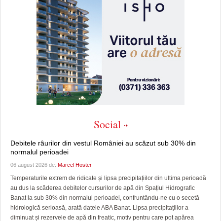
Social
Debitele râurilor din vestul României au scăzut sub 30% din
normalul perioadei
06 august 2026 de:
Marcel Hoster
Temperaturile extrem de ridicate și lipsa precipitațiilor din ultima perioadă
au dus la scăderea debitelor cursurilor de apă din Spațiul Hidrografic
Banat la sub 30% din normalul perioadei, confruntându-ne cu o secetă
hidrologică serioasă, arată datele ABA Banat. Lipsa precipitațiilor a
diminuat și rezervele de apă din freatic, motiv pentru care pot apărea