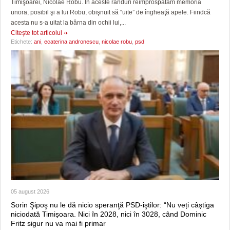
Timişoarei, Nicolae Robu. În aceste rânduri reîmprospătăm memoria
unora, posibil şi a lui Robu, obişnuit să “uite” de îngheaţă apele. Fiindcă
acesta nu s-a uitat la bârna din ochii lui,...
Citeşte tot articolul
Etichete:
ani
,
ecaterina andronescu
,
nicolae robu
,
psd
05 august 2026
Sorin Şipoş nu le dă nicio speranţă PSD-iştilor: “Nu veți câștiga
niciodată Timișoara. Nici în 2028, nici în 3028, când Dominic
Fritz sigur nu va mai fi primar