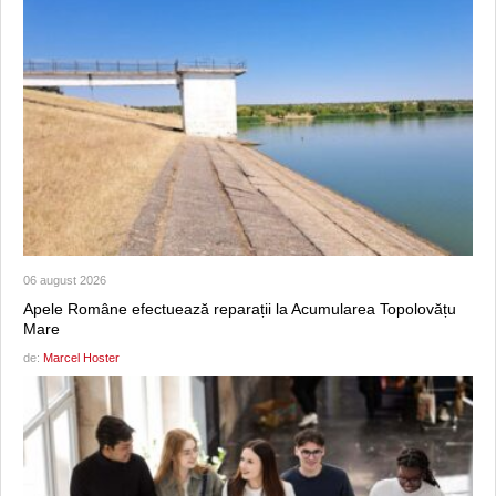
06 august 2026
Apele Române efectuează reparații la Acumularea Topolovățu
Mare
de:
Marcel Hoster