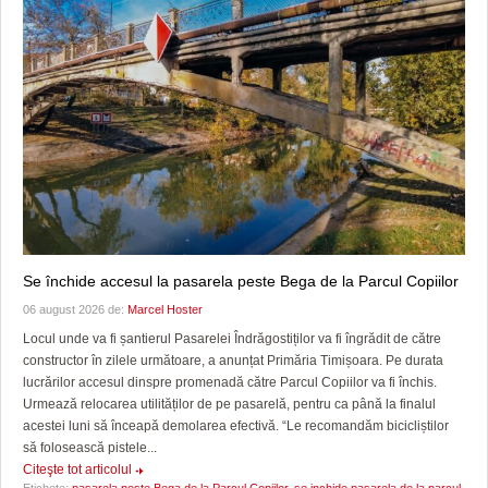
Se închide accesul la pasarela peste Bega de la Parcul Copiilor
06 august 2026 de:
Marcel Hoster
Locul unde va fi șantierul Pasarelei Îndrăgostiților va fi îngrădit de către
constructor în zilele următoare, a anunțat Primăria Timișoara. Pe durata
lucrărilor accesul dinspre promenadă către Parcul Copiilor va fi închis.
Urmează relocarea utilităților de pe pasarelă, pentru ca până la finalul
acestei luni să înceapă demolarea efectivă. “Le recomandăm bicicliștilor
să folosească pistele...
Citeşte tot articolul