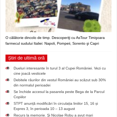
O călătorie dincolo de timp. Descoperiţi cu AsTour Timişoara
farmecul sudului Italiei: Napoli, Pompeii, Sorento şi Capri
Știri de ultimă oră
Dueluri interesante în turul 3 al Cupei României. Vezi cu
d
B
cine joacă vesticele
Debitele râurilor din vestul României au scăzut sub 30%
d
B
din normalul perioadei
Se închide accesul la pasarela peste Bega de la Parcul
d
B
Copiilor
STPT anunță modificări în circulația liniilor 15, 16 și
d
B
Expres 3, în perioada 10 – 13 august
Recurs la memorie. Şi Nicolae Robu a avut mari
d
B