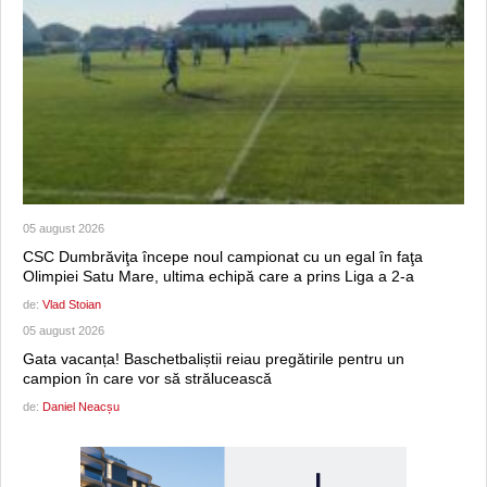
05 august 2026
CSC Dumbrăviţa începe noul campionat cu un egal în faţa
Olimpiei Satu Mare, ultima echipă care a prins Liga a 2-a
de:
Vlad Stoian
05 august 2026
Gata vacanța! Baschetbaliștii reiau pregătirile pentru un
campion în care vor să strălucească
de:
Daniel Neacșu