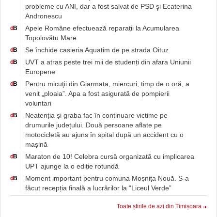
probleme cu ANI, dar a fost salvat de PSD şi Ecaterina
Andronescu
Apele Române efectuează reparații la Acumularea
d
B
Topolovățu Mare
Se închide casieria Aquatim de pe strada Oituz
d
B
UVT a atras peste trei mii de studenți din afara Uniunii
d
B
Europene
Pentru micuţii din Giarmata, miercuri, timp de o oră, a
d
B
venit „ploaia”. Apa a fost asigurată de pompierii
voluntari
Neatenția și graba fac în continuare victime pe
d
B
drumurile județului. Două persoane aflate pe
motocicletă au ajuns în spital după un accident cu o
mașină
Maraton de 10! Celebra cursă organizată cu implicarea
d
B
UPT ajunge la o ediție rotundă
Moment important pentru comuna Moșnița Nouă. S-a
d
B
făcut recepția finală a lucrărilor la “Liceul Verde”
Toate știrile de azi din Timișoara