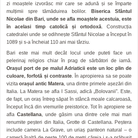
HARTA TIMIŞOAREI
zi moaștele izvorăsc mir care se adună și se împarte
mulțimii spre tămăduirea bolilor.
Biserica Sfântul
LICEE, ŞCOLI ŞI GRĂDINIŢE DIN TIMIŞ
Nicolae din Bari, unde se afla moaștele acestuia, este
în acelasi timp catolică și ortodoxă
. Construcția
PRIMĂRIILE DIN TIMIŞ
catedralei unde se odihnește Sfântul Nicolae a început în
SFATUL MEDICULUI
1089 și s-a încheiat 110 ani mai târziu.
Bari este mai mult decât locul unde puteti face un
SFATURI JURIDICE
pelerinaj religios chiar în prag de sărbători de iarnă.
Orașul port de pe malul Adriaticii este un loc plin de
culoare, forfotă și contraste
. În apropierea sa se poate
vizita
orașul antic Matera
, una dintre primele așezări din
Italia. La Matera se afla I Sassi, adică „Bolovanii”. Este,
de fapt, un oraș întreg săpat în stâncă moale calcaroasă,
început încă din vremurile preistorice. Tot în apropiere se
afla
Castellana
, unde găsim una dintre cele mai mari
renumite peșteri din Italia, Grotte di Castellana. Peștera
include camera La Grave, un uriaș panteon natural – o
cameră înaltă de peste 100 de metri căreia i s-a prăbușit