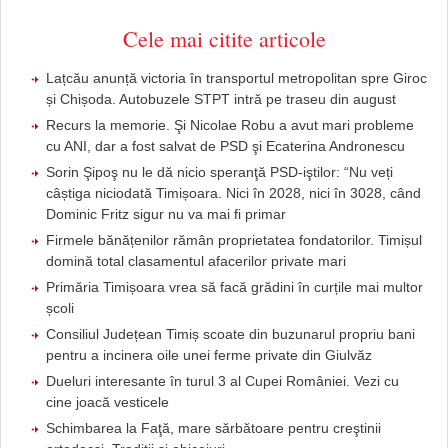
Cele mai citite articole
Lațcău anunță victoria în transportul metropolitan spre Giroc
și Chișoda. Autobuzele STPT intră pe traseu din august
Recurs la memorie. Şi Nicolae Robu a avut mari probleme
cu ANI, dar a fost salvat de PSD şi Ecaterina Andronescu
Sorin Şipoş nu le dă nicio speranţă PSD-iştilor: “Nu veți
câștiga niciodată Timișoara. Nici în 2028, nici în 3028, când
Dominic Fritz sigur nu va mai fi primar
Firmele bănățenilor rămân proprietatea fondatorilor. Timișul
domină total clasamentul afacerilor private mari
Primăria Timișoara vrea să facă grădini în curțile mai multor
școli
Consiliul Județean Timiș scoate din buzunarul propriu bani
pentru a incinera oile unei ferme private din Giulvăz
Dueluri interesante în turul 3 al Cupei României. Vezi cu
cine joacă vesticele
Schimbarea la Faţă, mare sărbătoare pentru creştinii