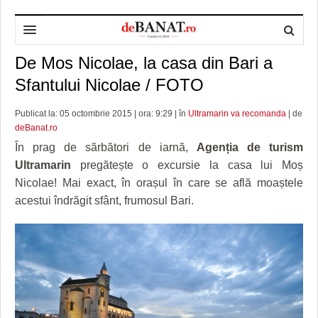
De Mos Nicolae, la casa din Bari a
HOME
Sfantului Nicolae / FOTO
ADMINISTRAȚIE
DESPRE NOI
Publicat la: 05 octombrie 2015 | ora: 9:29 | în
Ultramarin va recomanda
| de
POLITICĂ
REDACȚIA DEBANAT
PRIMĂRIA TIMIŞOARA
deBanat.ro
SPORT
POLITICA DE COOKIES
CONSILIUL JUDEŢEAN TIMIŞ
POLITICA
În prag de sărbători de iarnă,
Agenția de turism
Ultramarin
pregătește o excursie la casa lui Moș
OPINII
POLITICA DE CONFIDENȚIALITATE
PREFECTURA TIMIŞ
POLI TIMISOARA
Nicolae! Mai exact, în orașul în care se află moaștele
acestui îndrăgit sfânt, frumosul Bari.
TIMP LIBER ȘI CULTURĂ
FOTBAL JUDETEAN
DOSARELE DEBANAT
ECONOMIC
ALTE SPORTURI
ETICA LUCIDITĂȚII ASISTATE
TIMP LIBER
SĂNĂTATE
JURNAL DE CAMPANIE
ULTRAMARIN VA RECOMANDA
AFACERI
MAI MULTE
ZÂMBETE AMARE
CULTURA