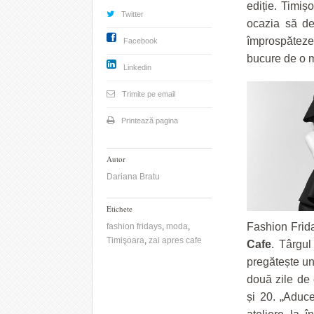
ediție. Timi
Twitter
ocazia să de
împrospăteze
Facebook
bucure de o m
Linkedin
Trimite pe email
Printează pagina
Autor
Dariana Bratu
Etichete
Fashion Frid
fashion fridays
,
moda
,
Timişoara
,
zai apres cafe
Cafe
. Târgul
pregătește un
două zile de 
și 20. „Aduce