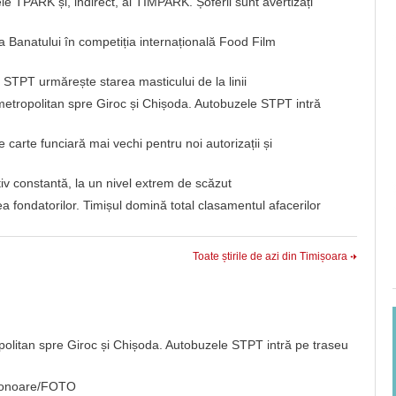
e TPARK și, indirect, al TIMPARK. Șoferii sunt avertizați
 a Banatului în competiția internațională Food Film
? STPT urmărește starea masticului de la linii
 metropolitan spre Giroc și Chișoda. Autobuzele STPT intră
carte funciară mai vechi pentru noi autorizații și
iv constantă, la un nivel extrem de scăzut
 fondatorilor. Timișul domină total clasamentul afacerilor
Toate știrile de azi din Timișoara
opolitan spre Giroc și Chișoda. Autobuzele STPT intră pe traseu
de onoare/FOTO