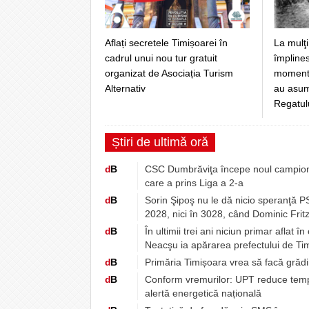
Aflați secretele Timișoarei în
La mulţi
cadrul unui nou tur gratuit
împlines
organizat de Asociația Turism
momentul
Alternativ
au asuma
Regatul
Știri de ultimă oră
d
B
CSC Dumbrăviţa începe noul campionat
care a prins Liga a 2-a
d
B
Sorin Şipoş nu le dă nicio speranţă PSD
2028, nici în 3028, când Dominic Fritz
d
B
În ultimii trei ani niciun primar aflat 
Neacşu ia apărarea prefectului de Tim
d
B
Primăria Timișoara vrea să facă grădin
d
B
Conform vremurilor: UPT reduce tempor
alertă energetică națională