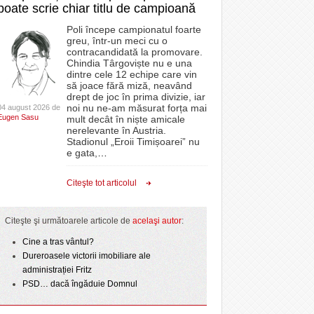
poate scrie chiar titlu de campioană
Poli începe campionatul foarte
greu, într-un meci cu o
contracandidată la promovare.
Chindia Târgoviște nu e una
dintre cele 12 echipe care vin
să joace fără miză, neavând
drept de joc în prima divizie, iar
noi nu ne-am măsurat forța mai
04 august 2026 de
Eugen Sasu
mult decât în niște amicale
nerelevante în Austria.
Stadionul „Eroii Timișoarei” nu
e gata,
…
Citeşte tot articolul
Citeşte şi următoarele articole de
acelaşi autor
:
Cine a tras vântul?
Dureroasele victorii imobiliare ale
administrației Fritz
PSD… dacă îngăduie Domnul