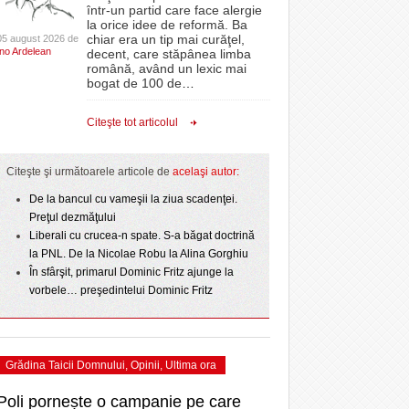
CLIPURI VIDEO
într-un partid care face alergie
- 3 August 2026
proiectelor derulate de instituție din fonduri
omovare
la orice idee de reformă. Ba
1 zi
Ziua Timișoarei – City Celebration. Programul
- 11 December 2025
JOCURI ONLINE
europene/FOTO
chiar era un tip mai curăţel,
05 august 2026 de
amentul cu o victorie
- 3 August 2026
Ino Ardelean
ultimei zile
decent, care stăpânea limba
DIVERSE
română, având un lexic mai
ii în
- 25 July 2026
ANAF oferă persoanelor fizice posibilitatea să
dicat
bogat de 100 de
…
Sărbătoarea continuă! Zeci de mii de oameni
beneficieze de Declarația Unică 212
FARMACII DIN
învins o echipă de
- 25 November 2025
au celebrat a treia seară la rând Ziua Timișoarei
precompletată
TIMIŞOARA
Citeşte tot articolul
uly 2026
- 2 August 2026
HARTA TIMIŞOAREI
ceva.
Romanian Business Leaders lansează RBL
View all
- 19 November
Banat, prima filială din vestul țării
LICEE, ŞCOLI ŞI
Citeşte şi următoarele articole de
acelaşi autor:
- 1
2025
GRĂDINIŢE DIN TIMIŞ
De la bancul cu vameşii la ziua scadenţei.
View all
PRIMĂRIILE DIN TIMIŞ
Preţul dezmăţului
Liberali cu crucea-n spate. S-a băgat doctrină
SFATUL MEDICULUI
la PNL. De la Nicolae Robu la Alina Gorghiu
SFATURI JURIDICE
În sfârşit, primarul Dominic Fritz ajunge la
vorbele… preşedintelui Dominic Fritz
Grădina Taicii Domnului
,
Opinii
,
Ultima ora
Poli pornește o campanie pe care