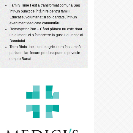
Family Time Fest a transformat comuna Șag
într-un punct de întâlnire pentru familii.
Educație, voluntariat și solidaritate, într-un
eveniment dedicate comunității
Romavyctor Pan – Când pâinea nu este doar
un aliment, ci o întoarcere la gustul autentic al
Banatului
Terra Biola: locul unde agricultura înseamnă
pasiune, iar fiecare produs spune o poveste
despre Banat