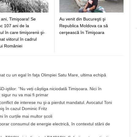
 ani, Timişoara! Se
Au venit din Bucureşti şi
c 107 ani de la
Republica Moldova ca să
 în care timişorenii şi-
cerşească în Timişoara
t viitorul în cadrul
ui României
 cu un egal în faţa Olimpiei Satu Mare, ultima echipă
-iştilor: “Nu veți câștiga niciodată Timișoara. Nici în
 sigur nu va mai fi primar
în conflict de interese nu şi-a pierdut mandatul. Avocatul Toni
iş în cazul Dominic Fritz
i în curțile mai multor școli
ar consumul de energie electrică, în contextul stării de