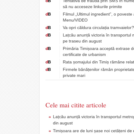
d
B
Tentativă de fraudă prin SMS în numel
să nu acceseze linkurile primite
d
B
Filmul „Ultimul ingredient”, o poveste
Menu/VIDEO
d
B
Va opri căldura circulația tramvaielor
d
B
Lațcău anunță victoria în transportul
pe traseu din august
d
B
Primăria Timișoara acceptă extrase de 
certificate de urbanism
d
B
Rata șomajului din Timiș rămâne relat
d
B
Firmele bănățenilor rămân proprietatea
private mari
Cele mai citite articole
Lațcău anunță victoria în transportul metr
din august
Timișoara are de luni șase noi cetățeni 