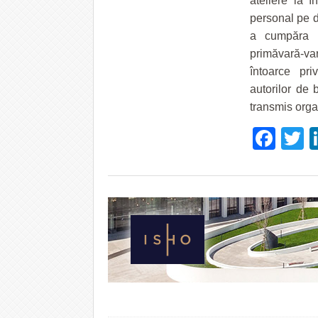
ateliere la 
personal pe de
a cumpăra p
primăvară-va
întoarce pri
autorilor de 
transmis organ
Fac
T