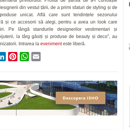
îndemâna privitorului. Profită de șansa de a-i cunoaște
signerii din vestul țării, de a primi sfaturi de styling și de
roduse unicat. Află care sunt tendințele sezonului
ră și ce accesorii să alegi, pentru a avea un look care
viri. Pe lângă standurile designerilor vestimentari și
bijuterii, la târg găsiți și produse de beauty și deco”, au
izatorii. Intrarea la
eveniment
este liberă.
ebook
witter
LinkedIn
Pinterest
WhatsApp
Email