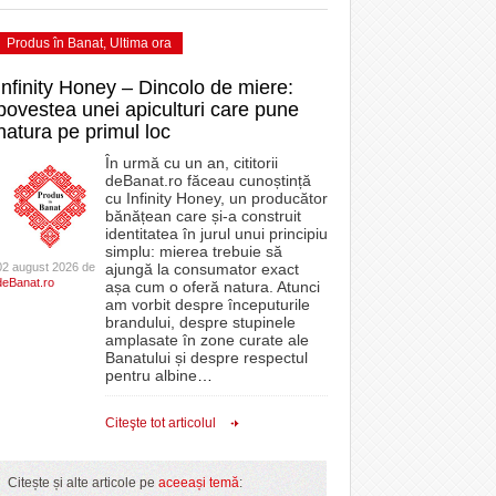
Produs în Banat
,
Ultima ora
Infinity Honey – Dincolo de miere:
povestea unei apiculturi care pune
natura pe primul loc
În urmă cu un an, cititorii
deBanat.ro făceau cunoștință
cu Infinity Honey, un producător
bănățean care și-a construit
identitatea în jurul unui principiu
simplu: mierea trebuie să
02 august 2026 de
ajungă la consumator exact
deBanat.ro
așa cum o oferă natura. Atunci
am vorbit despre începuturile
brandului, despre stupinele
amplasate în zone curate ale
Banatului și despre respectul
pentru albine
…
Citeşte tot articolul
Citește și alte articole pe
aceeași temă
: