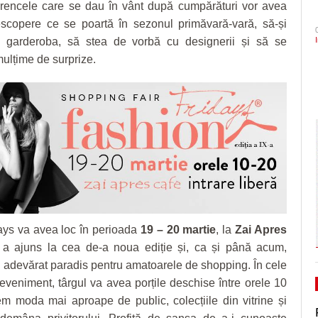
șorencele care se dau în vânt după cumpărături vor avea
- 3 August 2026
ANI să intervină în cazul Dominic Fritz şi să
onoare/FOTO
CLIPURI VIDEO
dramatic în barajul de pr
ZIARISTU’ DE
scopere ce se poartă în sezonul primăvară-vară, să-și
- acum 
conteste ordinul prefectului de Timiş
TERASĂ
JOCURI ONLINE
Primăria Timișoara vinde 3.500 de metri cubi de
Politehnica încheie canton
 garderoba, să stea de vorbă cu designerii și să se
- 3 August 2026
USR cere vot astăzi pe legea responsabilităț
lemn
și vine acasă cu moralul ri
CU OIŞTEA-N
ulțime de surprize.
- 3
energie, blocată în Parlament din 2022
KIERKEGAARD
View all
August 2026
Pe drumul cel bun. Poli a 
FINANŢĂRI DE LA A
- 23 J
Serie A, USD Lecce
LA Z
A vrut să-l atace pe Bolojan, dar i-a ieşit alt
View all
Alexandru Rogobete spune că Nicolae
PE SURSE
Ceauşescu a fost… “unicul vizionar al țării”
August 2026
View all
ays va avea loc în perioada
19 – 20 martie
, la
Zai Apres
 a ajuns la cea de-a noua ediție și, ca și până acum,
 adevărat paradis pentru amatoarele de shopping. În cele
eveniment, târgul va avea porțile deschise între orele 10
m moda mai aproape de public, colecțiile din vitrine și