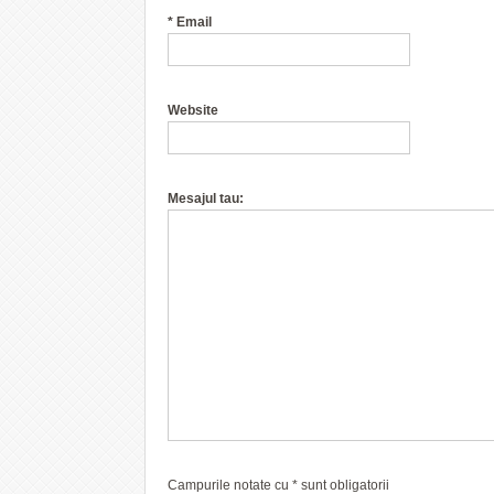
*
Email
Website
Mesajul tau:
Campurile notate cu
*
sunt obligatorii