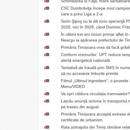
d
B
Schimbarea la Faţă, mare sărbătoare pen
d
B
CSC Dumbrăviţa începe noul campionat
care a prins Liga a 2-a
d
B
Sorin Şipoş nu le dă nicio speranţă PSD
2028, nici în 3028, când Dominic Fritz
d
B
În ultimii trei ani niciun primar aflat 
Neacşu ia apărarea prefectului de Tim
d
B
Primăria Timișoara vrea să facă grădin
d
B
Conform vremurilor: UPT reduce tempor
alertă energetică națională
d
B
Tentativă de fraudă prin SMS în numel
să nu acceseze linkurile primite
d
B
Filmul „Ultimul ingredient”, o poveste
Menu/VIDEO
d
B
Va opri căldura circulația tramvaielor
d
B
Lațcău anunță victoria în transportul
pe traseu din august
d
B
Primăria Timișoara acceptă extrase de 
certificate de urbanism
d
B
Rata șomajului din Timiș rămâne relat