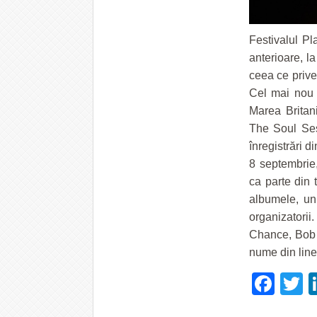
Festivalul Pl
anterioare, la
ceea ce prive
Cel mai nou a
Marea Britan
The Soul Ses
înregistrări d
8 septembrie,
ca parte din 
albumele, un
organizatorii
Chance, Bob 
nume din line-
Fac
T