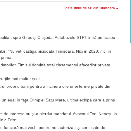
Toate știrile de azi din Timișoara
opolitan spre Giroc și Chișoda. Autobuzele STPT intră pe traseu
lor: “Nu veți câștiga niciodată Timișoara. Nici în 2028, nici în
 primar
atorilor. Timișul domină total clasamentul afacerilor private
urțile mai multor școli
ul propriu bani pentru a incinera oile unei ferme private din
n egal în faţa Olimpiei Satu Mare, ultima echipă care a prins
nflict de interese nu şi-a pierdut mandatul. Avocatul Toni Neacşu ia
nic Fritz
funciară mai vechi pentru noi autorizații și certificate de