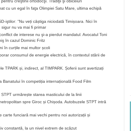
tru creştinii ortodocşi. Tradiţii şi obiceiuri
 cu un egal în faţa Olimpiei Satu Mare, ultima echipă
-iştilor: “Nu veți câștiga niciodată Timișoara. Nici în
 sigur nu va mai fi primar
în conflict de interese nu şi-a pierdut mandatul. Avocatul Toni
iş în cazul Dominic Fritz
i în curțile mai multor școli
ar consumul de energie electrică, în contextul stării de
e TPARK și, indirect, al TIMPARK. Șoferii sunt avertizați
 a Banatului în competiția internațională Food Film
? STPT urmărește starea masticului de la linii
 metropolitan spre Giroc și Chișoda. Autobuzele STPT intră
carte funciară mai vechi pentru noi autorizații și
iv constantă, la un nivel extrem de scăzut