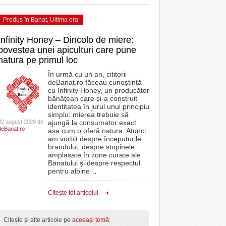
Produs în Banat
,
Ultima ora
Infinity Honey – Dincolo de miere:
povestea unei apiculturi care pune
natura pe primul loc
În urmă cu un an, cititorii
deBanat.ro făceau cunoștință
cu Infinity Honey, un producător
bănățean care și-a construit
identitatea în jurul unui principiu
simplu: mierea trebuie să
02 august 2026 de
ajungă la consumator exact
deBanat.ro
așa cum o oferă natura. Atunci
am vorbit despre începuturile
brandului, despre stupinele
amplasate în zone curate ale
Banatului și despre respectul
pentru albine
…
Citeşte tot articolul
Citește și alte articole pe
aceeași temă
: