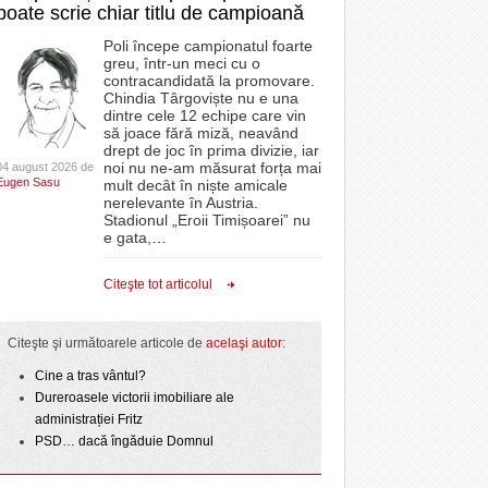
poate scrie chiar titlu de campioană
Poli începe campionatul foarte
greu, într-un meci cu o
contracandidată la promovare.
Chindia Târgoviște nu e una
dintre cele 12 echipe care vin
să joace fără miză, neavând
drept de joc în prima divizie, iar
noi nu ne-am măsurat forța mai
04 august 2026 de
Eugen Sasu
mult decât în niște amicale
nerelevante în Austria.
Stadionul „Eroii Timișoarei” nu
e gata,
…
Citeşte tot articolul
Citeşte şi următoarele articole de
acelaşi autor
:
Cine a tras vântul?
Dureroasele victorii imobiliare ale
administrației Fritz
PSD… dacă îngăduie Domnul