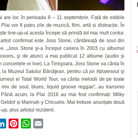
ai are loc în perioada 8 – 11 septembrie. Față de edițiile
 Plai vor fi patru zile de muzică, film, artă și distracție. În
ște line-up-ul acesta începe să prindă tot mai mult contur.
rtist confirmat este Joss Stone, cântăreață de soul din
ie. „Joss Stone şi-a început cariera în 2003 cu albumul
sions, şi de atunci a mai publicat 12 albume (audio şi
in concertele ei live). La Timişoara, Joss Stone va cânta în
 la Muzeul Satului Bănăţean, pentru că joi #plaiesoul şi
turneul ei Total World Tour, va cânta melodii de pe toate
 mix de soul, blues, liquid groove reggae”, au transmis
. Până acum, la Plai 2016 au mai fost confirmați: Milky
Geldof și Marinah y Chicuelo. Mai trebuie anunțate două
up, plus artistul rezident.
ebook
witter
LinkedIn
Pinterest
WhatsApp
Email