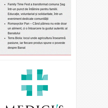
Family Time Fest a transformat comuna Șag
într-un punct de întâlnire pentru familii.
Educație, voluntariat și solidaritate, într-un
eveniment dedicate comunității
Romavyctor Pan – Când pâinea nu este doar
un aliment, ci o întoarcere la gustul autentic al
Banatului
Terra Biola: locul unde agricultura înseamnă
pasiune, iar fiecare produs spune o poveste
despre Banat