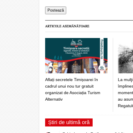
ARTICOLE ASEMĂNĂTOARE
Aflați secretele Timișoarei în
La mulţi
cadrul unui nou tur gratuit
împlines
organizat de Asociația Turism
momentul
Alternativ
au asuma
Regatul
Știri de ultimă oră