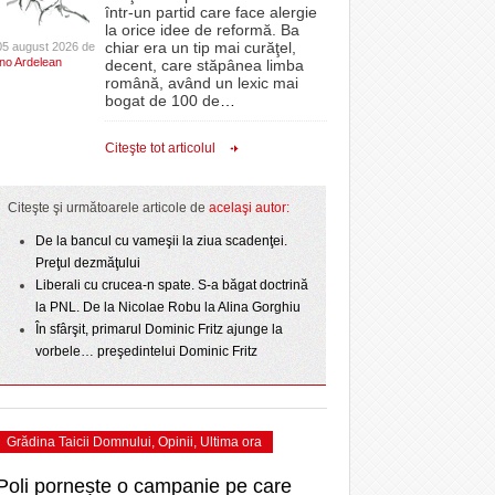
CLIPURI VIDEO
într-un partid care face alergie
- 3 August 2026
proiectelor derulate de instituție din fonduri
omovare
la orice idee de reformă. Ba
 2
Ziua Timișoarei – City Celebration. Programul
- 11 December 2025
JOCURI ONLINE
europene/FOTO
chiar era un tip mai curăţel,
05 august 2026 de
amentul cu o victorie
- 3 August 2026
Ino Ardelean
ultimei zile
decent, care stăpânea limba
DIVERSE
română, având un lexic mai
- 25 July 2026
ANAF oferă persoanelor fizice posibilitatea să
dicat
bogat de 100 de
…
ii în
Sărbătoarea continuă! Zeci de mii de oameni
beneficieze de Declarația Unică 212
FARMACII DIN
învins o echipă de
- 25 November 2025
au celebrat a treia seară la rând Ziua Timișoarei
precompletată
TIMIŞOARA
Citeşte tot articolul
uly 2026
- 2 August 2026
HARTA TIMIŞOAREI
Romanian Business Leaders lansează RBL
View all
- 19 November
ceva.
Banat, prima filială din vestul țării
LICEE, ŞCOLI ŞI
Citeşte şi următoarele articole de
acelaşi autor:
2025
GRĂDINIŢE DIN TIMIŞ
- 1
De la bancul cu vameşii la ziua scadenţei.
View all
PRIMĂRIILE DIN TIMIŞ
Preţul dezmăţului
Liberali cu crucea-n spate. S-a băgat doctrină
SFATUL MEDICULUI
la PNL. De la Nicolae Robu la Alina Gorghiu
SFATURI JURIDICE
În sfârşit, primarul Dominic Fritz ajunge la
vorbele… preşedintelui Dominic Fritz
Grădina Taicii Domnului
,
Opinii
,
Ultima ora
Poli pornește o campanie pe care