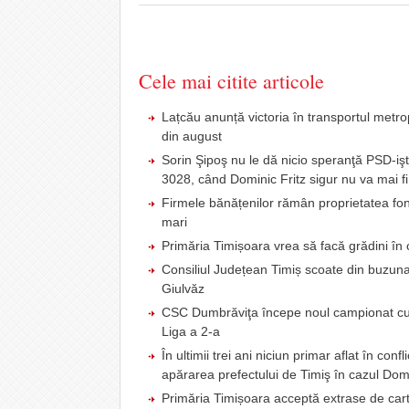
Cele mai citite articole
Lațcău anunță victoria în transportul metr
din august
Sorin Şipoş nu le dă nicio speranţă PSD-işti
3028, când Dominic Fritz sigur nu va mai fi
Firmele bănățenilor rămân proprietatea fond
mari
Primăria Timișoara vrea să facă grădini în c
Consiliul Județean Timiș scoate din buzunar
Giulvăz
CSC Dumbrăviţa începe noul campionat cu u
Liga a 2-a
În ultimii trei ani niciun primar aflat în co
apărarea prefectului de Timiş în cazul Domi
Primăria Timișoara acceptă extrase de carte 