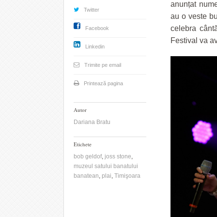
anunțat nume
Twitter
au o veste bu
celebra cântă
Facebook
Festival va av
Linkedin
Trimite pe email
Printează pagina
Autor
Dariana Bratu
Etichete
bob geldof
,
joss stone
,
muzeul satului banatului
banatean
,
plai
,
Timişoara