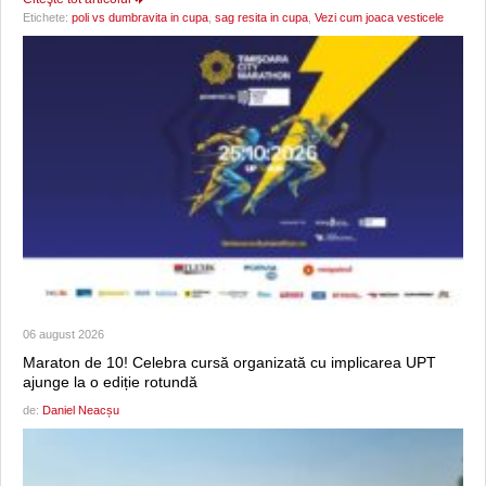
Etichete:
poli vs dumbravita in cupa
,
sag resita in cupa
,
Vezi cum joaca vesticele
06 august 2026
Maraton de 10! Celebra cursă organizată cu implicarea UPT
ajunge la o ediție rotundă
de:
Daniel Neacșu