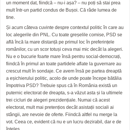
HARTA TIMIŞOAREI
un moment dat, fiindcă – nu-i așa? – nu poți să stai prea
mult într-un partid condus de Bușoi. Că râde lumea de
LICEE, ŞCOLI ŞI GRĂDINIŢE DIN TIMIŞ
tine.
PRIMĂRIILE DIN TIMIŞ
Și acum câteva cuvinte despre contextul politic în care au
loc alegerile din PNL. Cu toate greșelile comise, PSD se
SFATUL MEDICULUI
află încă la mare distanță pe primul loc în preferințele
românilor, cu un scor totuși ceva mai mic decât la alegeri.
SFATURI JURIDICE
Nu e o bucurie foarte mare însă pentru social-democrați,
fiindcă în primul an toate partidele aflate la guvernare au
crescut mult în sondaje. Ce avem însă pe partea dreaptă
a eșichierului politic, acolo de unde poate începe bătălia
împotriva PSD? Trebuie spus că în România există un
puternic electorat de dreapta, s-a văzut asta și la ultimele
trei cicluri de alegeri prezidențiale. Numai că acest
electorat, mult mai pretențios decât asistații sociali ai
stângii, are nevoie de oferte. Fiindcă altfel nu merge la
vot. Ceea ce, evident că nu e un lucru dezirabil, dar e de
înțeles.