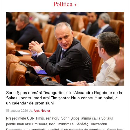
Politica
Sorin Şipoş numără “inaugurările” lui Alexandru Rogobete de la
Spitalul pentru mari arși Timișoara: Nu a construit un spital, ci
un calendar de promisiuni
06 august 2026 de:
Alex Nestor
Preşedintele USR Timiş, senatorul Sorin Şipoş, afirmă că, la Spitalul
pentru mari arși Timișoara, fostul ministru al Sănătăţii, Alexandru
Rogobete, nu a construit un spital, ci un calendar de promisiuni. Şipoş face