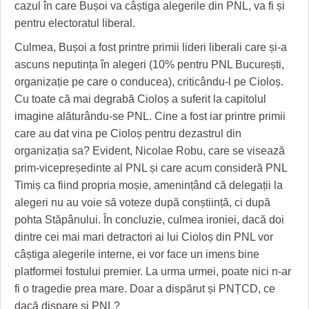
cazul în care Bușoi va câștiga alegerile din PNL, va fi și
pentru electoratul liberal.
Culmea, Bușoi a fost printre primii lideri liberali care și-a
ascuns neputința în alegeri (10% pentru PNL București,
organizație pe care o conducea), criticându-l pe Cioloș.
Cu toate că mai degrabă Cioloș a suferit la capitolul
imagine alăturându-se PNL. Cine a fost iar printre primii
care au dat vina pe Cioloș pentru dezastrul din
organizația sa? Evident, Nicolae Robu, care se visează
prim-vicepreședinte al PNL și care acum consideră PNL
Timiș ca fiind propria moșie, amenințând că delegații la
alegeri nu au voie să voteze după conștiință, ci după
pohta Stăpânului. În concluzie, culmea ironiei, dacă doi
dintre cei mai mari detractori ai lui Cioloș din PNL vor
câștiga alegerile interne, ei vor face un imens bine
platformei fostului premier. La urma urmei, poate nici n-ar
fi o tragedie prea mare. Doar a dispărut și PNȚCD, ce
dacă dispare și PNL?