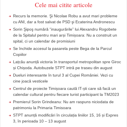
Cele mai citite articole
Recurs la memorie. Şi Nicolae Robu a avut mari probleme
cu ANI, dar a fost salvat de PSD şi Ecaterina Andronescu
Sorin Şipoş numără “inaugurările” lui Alexandru Rogobete
de la Spitalul pentru mari arși Timișoara: Nu a construit un
spital, ci un calendar de promisiuni
Se închide accesul la pasarela peste Bega de la Parcul
Copiilor
Lațcău anunță victoria în transportul metropolitan spre Giroc
și Chișoda. Autobuzele STPT intră pe traseu din august
Dueluri interesante în turul 3 al Cupei României. Vezi cu
cine joacă vesticele
Centrul de proiecte Timișoara caută IT-ști care să facă un
calendar cultural pentru fiecare turist participant la TM2023
Premierul Sorin Grindeanu: Nu am raspuns niciodata de
patrimoniu la Primaria Timisoara
STPT anunță modificări în circulația liniilor 15, 16 și Expres
3, în perioada 10 – 13 august