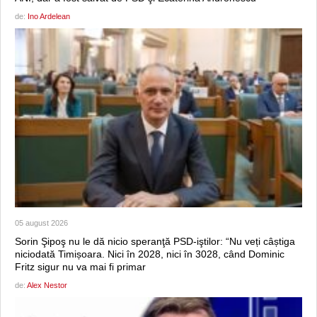
de:
Ino Ardelean
05 august 2026
Sorin Şipoş nu le dă nicio speranţă PSD-iştilor: “Nu veți câștiga
niciodată Timișoara. Nici în 2028, nici în 3028, când Dominic
Fritz sigur nu va mai fi primar
de:
Alex Nestor