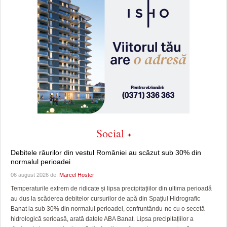
Social
Debitele râurilor din vestul României au scăzut sub 30% din
normalul perioadei
06 august 2026 de:
Marcel Hoster
Temperaturile extrem de ridicate și lipsa precipitațiilor din ultima perioadă
au dus la scăderea debitelor cursurilor de apă din Spațiul Hidrografic
Banat la sub 30% din normalul perioadei, confruntându-ne cu o secetă
hidrologică serioasă, arată datele ABA Banat. Lipsa precipitațiilor a