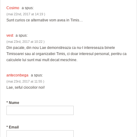
Cosimo
a spus:
(mai 22nd, 2017 at 14:19 )
Sunt curios ce alternative vom avea in Timis…
vest
a spus:
(mai 23rd, 2017 at 10:22 )
Din pacate, din nou Lae demonstreaza ca nu-l intereseaza binele
Timisoarei sau al organizatiei Timis, ci doar interesul personal, pentru ca
calculele lui sunt mai mult decat meschine.
anteconbega
a spus:
(mai 23rd, 2017 at 11:55 )
Lae, seful ciocoilor noi!
*
Nume
*
Email