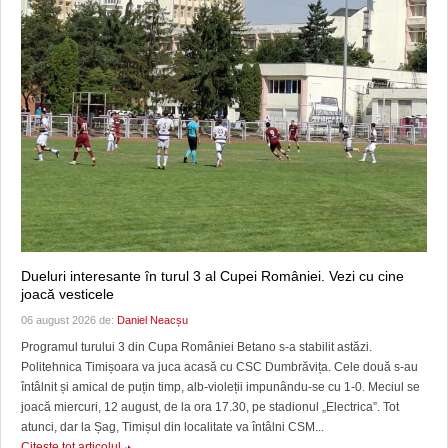
Dueluri interesante în turul 3 al Cupei României. Vezi cu cine
joacă vesticele
06 august 2026 de:
Daniel Neacșu
Programul turului 3 din Cupa României Betano s-a stabilit astăzi.
Politehnica Timișoara va juca acasă cu CSC Dumbrăvița. Cele două s-au
întâlnit și amical de puțin timp, alb-violeții impunându-se cu 1-0. Meciul se
joacă miercuri, 12 august, de la ora 17.30, pe stadionul „Electrica”. Tot
atunci, dar la Șag, Timișul din localitate va întâlni CSM...
Citeşte tot articolul