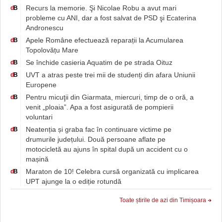
Recurs la memorie. Şi Nicolae Robu a avut mari
d
B
probleme cu ANI, dar a fost salvat de PSD şi Ecaterina
Andronescu
Apele Române efectuează reparații la Acumularea
d
B
Topolovățu Mare
Se închide casieria Aquatim de pe strada Oituz
d
B
UVT a atras peste trei mii de studenți din afara Uniunii
d
B
Europene
Pentru micuţii din Giarmata, miercuri, timp de o oră, a
d
B
venit „ploaia”. Apa a fost asigurată de pompierii
voluntari
Neatenția și graba fac în continuare victime pe
d
B
drumurile județului. Două persoane aflate pe
motocicletă au ajuns în spital după un accident cu o
mașină
Maraton de 10! Celebra cursă organizată cu implicarea
d
B
UPT ajunge la o ediție rotundă
Toate știrile de azi din Timișoara