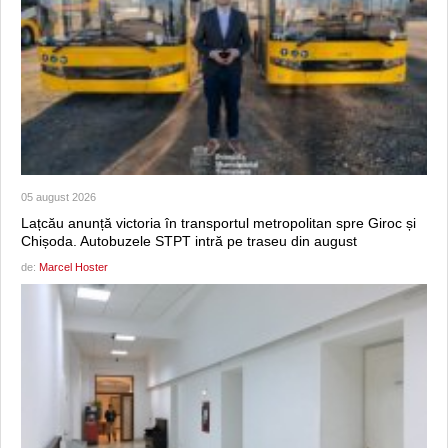
05 august 2026
Lațcău anunță victoria în transportul metropolitan spre Giroc și
Chișoda. Autobuzele STPT intră pe traseu din august
de:
Marcel Hoster