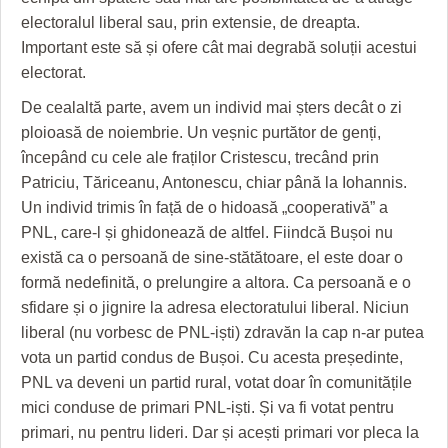
GRĂDINA TAICII DOMNULUI
CRONICĂ DE FILM
ACCIDENTE
electoralul liberal sau, prin extensie, de dreapta.
ZIARISTU’ DE TERASĂ
UNDE MERGEM
ANUNŢURI
Important este să și ofere cât mai degrabă soluții acestui
electorat.
CU OIŞTEA-N KIERKEGAARD
FILME DOCUMENTARE
INFO SI UTILE
De cealaltă parte, avem un individ mai șters decât o zi
FINANŢĂRI DE LA A LA Z
CLIPURI VIDEO
CULTURA
ploioasă de noiembrie. Un veșnic purtător de genți,
începând cu cele ale fraților Cristescu, trecând prin
PE SURSE
JOCURI ONLINE
INVATAMANT
Patriciu, Tăriceanu, Antonescu, chiar până la Iohannis.
Un individ trimis în față de o hidoasă „cooperativă” a
JUSTITIE
PNL, care-l și ghidonează de altfel. Fiindcă Bușoi nu
FILME DOCUMENTARE
există ca o persoană de sine-stătătoare, el este doar o
formă nedefinită, o prelungire a altora. Ca persoană e o
CLIPURI VIDEO
sfidare și o jignire la adresa electoratului liberal. Niciun
liberal (nu vorbesc de PNL-iști) zdravăn la cap n-ar putea
JOCURI ONLINE
vota un partid condus de Bușoi. Cu acesta președinte,
DIVERSE
PNL va deveni un partid rural, votat doar în comunitățile
mici conduse de primari PNL-iști. Și va fi votat pentru
FARMACII DIN TIMIŞOARA
primari, nu pentru lideri. Dar și acești primari vor pleca la