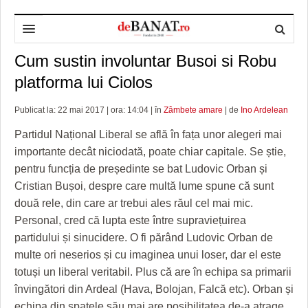
Cum sustin involuntar Busoi si Robu
HOME
platforma lui Ciolos
ADMINISTRAȚIE
DESPRE NOI
Publicat la: 22 mai 2017 | ora: 14:04 | în
Zâmbete amare
| de
Ino Ardelean
POLITICĂ
REDACȚIA DEBANAT
PRIMĂRIA TIMIŞOARA
Partidul Național Liberal se află în fața unor alegeri mai
SPORT
POLITICA DE COOKIES
CONSILIUL JUDEŢEAN TIMIŞ
POLITICA
importante decât niciodată, poate chiar capitale. Se știe,
pentru funcția de președinte se bat Ludovic Orban și
OPINII
POLITICA DE CONFIDENȚIALITATE
PREFECTURA TIMIŞ
POLI TIMISOARA
Cristian Bușoi, despre care multă lume spune că sunt
TIMP LIBER ȘI CULTURĂ
FOTBAL JUDETEAN
DOSARELE DEBANAT
două rele, din care ar trebui ales răul cel mai mic.
Personal, cred că lupta este între supraviețuirea
ECONOMIC
ALTE SPORTURI
ETICA LUCIDITĂȚII ASISTATE
TIMP LIBER
partidului și sinucidere. O fi părând Ludovic Orban de
multe ori neserios și cu imaginea unui loser, dar el este
SĂNĂTATE
JURNAL DE CAMPANIE
ULTRAMARIN VA RECOMANDA
AFACERI
totuși un liberal veritabil. Plus că are în echipa sa primarii
MAI MULTE
ZÂMBETE AMARE
CULTURA
învingători din Ardeal (Hava, Bolojan, Falcă etc). Orban și
echipa din spatele său mai are posibilitatea de-a atrage