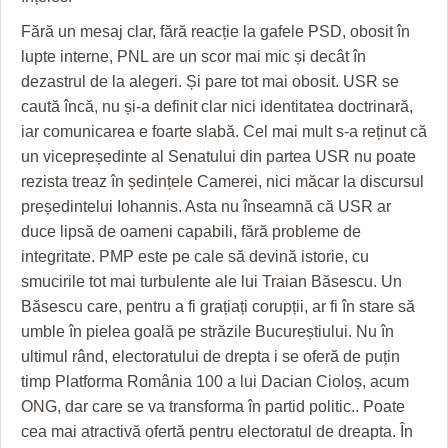
Fără un mesaj clar, fără reacție la gafele PSD, obosit în
lupte interne, PNL are un scor mai mic și decât în
dezastrul de la alegeri. Și pare tot mai obosit. USR se
caută încă, nu și-a definit clar nici identitatea doctrinară,
iar comunicarea e foarte slabă. Cel mai mult s-a reținut că
un vicepreședinte al Senatului din partea USR nu poate
rezista treaz în ședințele Camerei, nici măcar la discursul
președintelui Iohannis. Asta nu înseamnă că USR ar
duce lipsă de oameni capabili, fără probleme de
integritate. PMP este pe cale să devină istorie, cu
smucirile tot mai turbulente ale lui Traian Băsescu. Un
Băsescu care, pentru a fi grațiați corupții, ar fi în stare să
umble în pielea goală pe străzile Bucureștiului. Nu în
ultimul rând, electoratului de drepta i se oferă de puțin
timp Platforma România 100 a lui Dacian Cioloș, acum
ONG, dar care se va transforma în partid politic.. Poate
cea mai atractivă ofertă pentru electoratul de dreapta. În