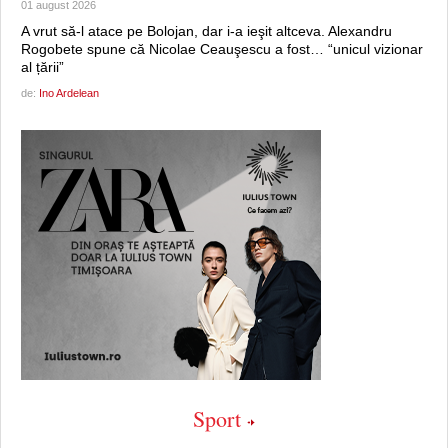
01 august 2026
A vrut să-l atace pe Bolojan, dar i-a ieşit altceva. Alexandru
Rogobete spune că Nicolae Ceauşescu a fost… “unicul vizionar
al țării”
de:
Ino Ardelean
Sport