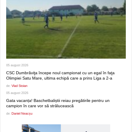
05 august 2026
CSC Dumbrăviţa începe noul campionat cu un egal în faţa
Olimpiei Satu Mare, ultima echipă care a prins Liga a 2-a
de:
Vlad Stoian
05 august 2026
Gata vacanța! Baschetbaliștii reiau pregătirile pentru un
campion în care vor să strălucească
de:
Daniel Neacșu