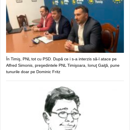
În Timiş, PNL tot cu PSD. După ce i s-a interzis să-l atace pe
Alfred Simonis, preşedintele PNL Timişoara, Ionuţ Gaiţă, pune
tunurile doar pe Dominic Fritz