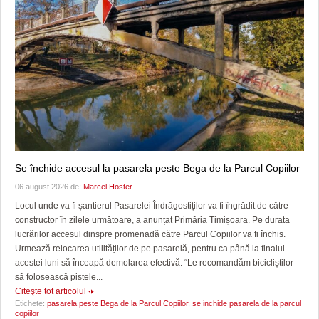
Se închide accesul la pasarela peste Bega de la Parcul Copiilor
06 august 2026 de:
Marcel Hoster
Locul unde va fi șantierul Pasarelei Îndrăgostiților va fi îngrădit de către
constructor în zilele următoare, a anunțat Primăria Timișoara. Pe durata
lucrărilor accesul dinspre promenadă către Parcul Copiilor va fi închis.
Urmează relocarea utilităților de pe pasarelă, pentru ca până la finalul
acestei luni să înceapă demolarea efectivă. “Le recomandăm bicicliștilor
să folosească pistele...
Citeşte tot articolul
Etichete:
pasarela peste Bega de la Parcul Copiilor
,
se inchide pasarela de la parcul
copiilor