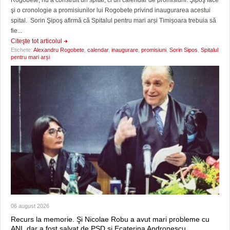
şi o cronologie a promisiunilor lui Rogobete privind inaugurarea acestui
spital. Sorin Şipoş afirmă că Spitalul pentru mari arși Timișoara trebuia să
fie...
Citeşte tot articolul
Etichete:
Alexandru Rogobete
,
calendar
,
inaugurare
,
promisiuni
,
Sorin Sipos
,
Spitalul
pentru mari arși
06 august 2026
Recurs la memorie. Şi Nicolae Robu a avut mari probleme cu
ANI, dar a fost salvat de PSD şi Ecaterina Andronescu