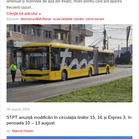
diminuat și rezervele de apă din freatic, motiv pentru care pot apărea
frecvent cazuri...
Citeşte tot articolul
Etichete:
directorul ABA Banat
,
scad debitele raurilor
,
viorel avram
06 august 2026
STPT anunță modificări în circulația liniilor 15, 16 și Expres 3, în
perioada 10 – 13 august
de:
Marcel Hoster