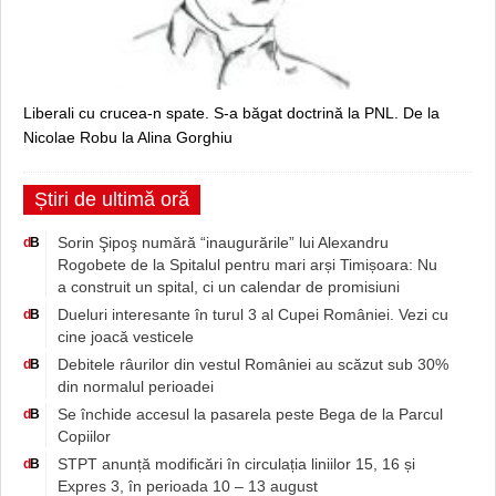
Liberali cu crucea-n spate. S-a băgat doctrină la PNL. De la
Nicolae Robu la Alina Gorghiu
Știri de ultimă oră
Sorin Şipoş numără “inaugurările” lui Alexandru
d
B
Rogobete de la Spitalul pentru mari arși Timișoara: Nu
a construit un spital, ci un calendar de promisiuni
Dueluri interesante în turul 3 al Cupei României. Vezi cu
d
B
cine joacă vesticele
Debitele râurilor din vestul României au scăzut sub 30%
d
B
din normalul perioadei
Se închide accesul la pasarela peste Bega de la Parcul
d
B
Copiilor
STPT anunță modificări în circulația liniilor 15, 16 și
d
B
Expres 3, în perioada 10 – 13 august