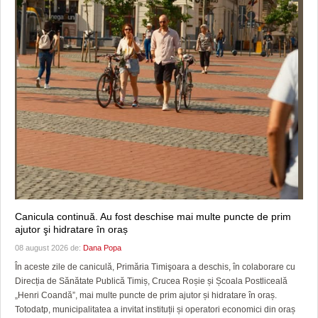
Canicula continuă. Au fost deschise mai multe puncte de prim
ajutor şi hidratare în oraș
08 august 2026 de:
Dana Popa
În aceste zile de caniculă, Primăria Timişoara a deschis, în colaborare cu
Direcția de Sănătate Publică Timiș, Crucea Roșie și Școala Postliceală
„Henri Coandă”, mai multe puncte de prim ajutor și hidratare în oraș.
Totodatp, municipalitatea a invitat instituții și operatori economici din oraș