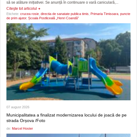
să se alăture inițiativei. Se anunță în continuare o vară caniculară,...
Citeşte tot articolul
Etichete:
crucea rosie
,
directia de sanatate publica timis
,
Primaria Timisoara
,
puncte
de prim ajutor
,
Școala Postliceală „Henri Coandă”
07 august 2026
Municipalitatea a finalizat modernizarea locului de joacă de pe
strada Orșova /Foto
de:
Marcel Hoster