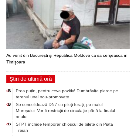
Au venit din Bucureşti şi Republica Moldova ca să cerşească în
Timişoara
Știri de ultimă oră
Prea puțin, pentru ceva pozitiv! Dumbrăvița pierde pe
d
B
terenul unei nou-promovate
Se consolidează DN7 cu piloți forați, pe malul
d
B
Mureșului. Vor fi restricții de circulație până la finalul
anului
STPT închide temporar chioșcul de bilete din Piața
d
B
Traian