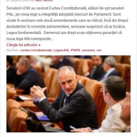
Senatorii USR au sesizat Curtea Constituțională, alături de opt senatori
PNL, pe noua lege a integrității adoptată miercuri de Parlament. Sunt
vizate în sesizare cele două amendamente care au ridicat, încă din timpul
dezbaterilor în comisiile parlamentare, serioase suspiciuni că ar încălca
Legea fundamentală. Demersul are drept scop obținerea garanției că
noua lege ANI corespunde...
Citeşte tot articolul
Etichete:
curtea constitutionala
,
Legea ANI
,
PNRR
,
sesizare
,
usr