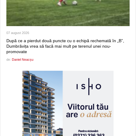
07 august 2026
După ce a pierdut două puncte cu o echipă rechemată în „B”,
Dumbrăvița vrea să facă mai mult pe terenul unei nou-
promovate
de:
Daniel Neacșu