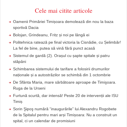
Cele mai citite articole
Oamenii Primăriei Timișoara demolează din nou la baza
sportivă Dacia
Bolojan, Grindeanu, Fritz și noi pe lângă ei
Politehnica ratează pe final victoria la Cisnădie, cu Șelimbăr!
La fel de bine, putea să vină fără punct acasă
Sistemul de gardă (2). Orașul cu șapte spitale și patru
stăpâni
Schimbarea sistemului de tarifare a folosirii drumurilor
naționale și a autostrăzilor se schimbă din 1 octombrie
De Sfânta Maria, mare sărbătoare aproape de Timişoara.
Ruga de la Urseni
Furtună scurtă, dar intensă! Peste 20 de intervenții ale ISU
Timiș
Sorin Şipoş numără “inaugurările” lui Alexandru Rogobete
de la Spitalul pentru mari arși Timișoara: Nu a construit un
spital, ci un calendar de promisiuni