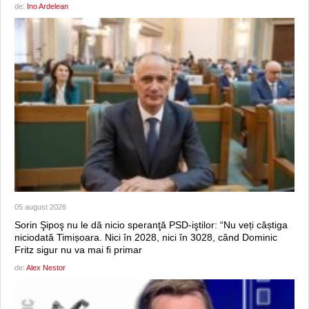
de:
Ino Ardelean
05 august 2026
Sorin Şipoş nu le dă nicio speranţă PSD-iştilor: “Nu veți câștiga
niciodată Timișoara. Nici în 2028, nici în 3028, când Dominic
Fritz sigur nu va mai fi primar
de:
Alex Nestor