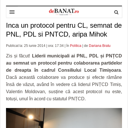
Inca un protocol pentru CL, semnat de
HOME
PNL, PDL si PNTCD, aripa Mihok
ADMINISTRAȚIE
DESPRE NOI
Publicat la: 25 iunie 2014 | ora: 17:34 | în
Politica
| de
Dariana Bratu
POLITICĂ
REDACȚIA DEBANAT
PRIMĂRIA TIMIŞOARA
Zis și făcut!
Liderii municipali ai PNL, PDL și PNȚCD
SPORT
POLITICA DE COOKIES
CONSILIUL JUDEŢEAN TIMIŞ
POLITICA
au semnat un protocol pentru colaborarea partidelor
de dreapta în cadrul Consiliului Local Timișoara
.
OPINII
POLITICA DE CONFIDENȚIALITATE
PREFECTURA TIMIŞ
POLI TIMISOARA
Dacă această colaborare va produce și efecte rămâne
TIMP LIBER ȘI CULTURĂ
FOTBAL JUDETEAN
DOSARELE DEBANAT
însă de văzut, având în vedere că liderul PNȚCD Timiș,
Valentin Moldovan, susține că acest protocol nu este,
ECONOMIC
ALTE SPORTURI
ETICA LUCIDITĂȚII ASISTATE
TIMP LIBER
totuși, unul în acord cu statutul PNȚCD.
SĂNĂTATE
JURNAL DE CAMPANIE
ULTRAMARIN VA RECOMANDA
AFACERI
MAI MULTE
ZÂMBETE AMARE
CULTURA