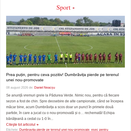
Sport
Prea puțin, pentru ceva pozitiv! Dumbrăvița pierde pe terenul
unei nou-promovate
08 august 2026 de:
Daniel Neacșu
Se anunță vremuri grele la Pădurea Verde. Nimic nou, pentru că fiecare
sezon a fost de chin. Spre deosebire de alte campionate, când se începea
măcar bine, acum Dumbrăvița a scos doar un punct în primele două
partide, în care a jucat cu o nou-promovată și o… rechemată! Echipa
bănățeană a cedat cu 1-0 în...
Citeşte tot articolul
Etichete:
Dumbravita pierde pe terenul unei nou-promovate
,
esec pentru