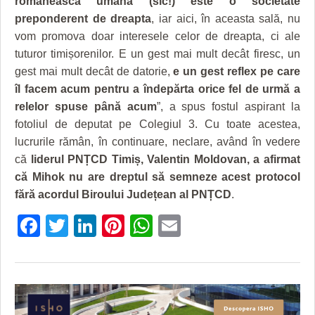
românească umană (sic!) este o societate
preponderent de dreapta
, iar aici, în aceasta sală, nu
vom promova doar interesele celor de dreapta, ci ale
tuturor timișorenilor. E un gest mai mult decât firesc, un
gest mai mult decât de datorie,
e un gest reflex pe care
îl facem acum pentru a îndepărta orice fel de urmă a
relelor spuse până acum
”, a spus fostul aspirant la
fotoliul de deputat pe Colegiul 3. Cu toate acestea,
lucrurile rămân, în continuare, neclare, având în vedere
că
liderul PNȚCD Timiș, Valentin Moldovan, a afirmat
că Mihok nu are dreptul să semneze acest protocol
fără acordul Biroului Județean al PNȚCD
.
Facebook
Twitter
LinkedIn
Pinterest
WhatsApp
Email