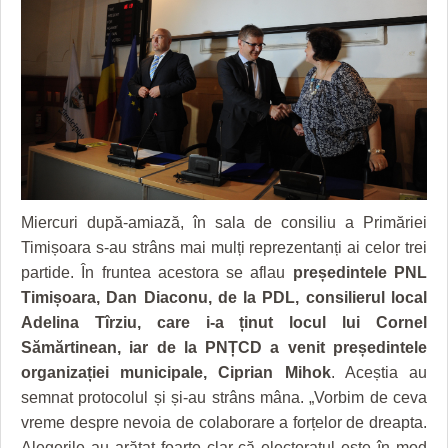
GRĂDINA TAICII DOMNULUI
CRONICĂ DE FILM
ACCIDENTE
ZIARISTU’ DE TERASĂ
UNDE MERGEM
ANUNŢURI
CU OIŞTEA-N KIERKEGAARD
FILME DOCUMENTARE
INFO SI UTILE
FINANŢĂRI DE LA A LA Z
CLIPURI VIDEO
CULTURA
PE SURSE
JOCURI ONLINE
INVATAMANT
JUSTITIE
Miercuri după-amiază, în sala de consiliu a Primăriei
Timișoara s-au strâns mai mulți reprezentanți ai celor trei
FILME DOCUMENTARE
partide. În fruntea acestora se aflau
președintele PNL
CLIPURI VIDEO
Timișoara, Dan Diaconu, de la PDL, consilierul local
Adelina Tîrziu, care i-a ținut locul lui Cornel
JOCURI ONLINE
Sămărtinean, iar de la PNȚCD a venit președintele
organizației municipale, Ciprian Mihok
. Aceștia au
DIVERSE
semnat protocolul și și-au strâns mâna. „Vorbim de ceva
FARMACII DIN TIMIŞOARA
vreme despre nevoia de colaborare a forțelor de dreapta.
Alegerile au arătat foarte clar că electoratul este în mod