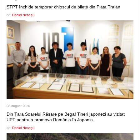
STPT închide temporar chioșcul de bilete din Piața Traian
de:
Daniel Neacșu
08 august 2026
Din Țara Soarelui Răsare pe Bega! Tineri japonezi au vizitat
UPT pentru a promova România în Japonia
de:
Daniel Neacșu