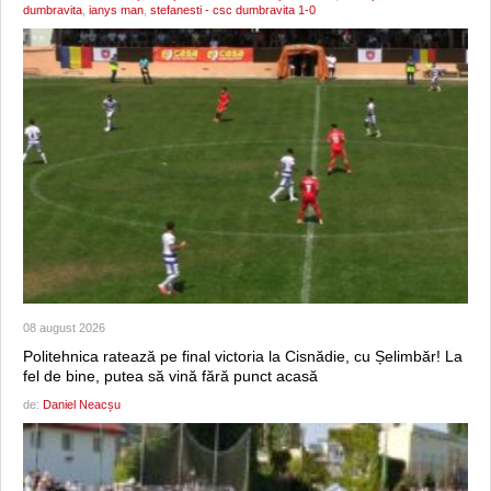
dumbravita
,
ianys man
,
stefanesti - csc dumbravita 1-0
08 august 2026
Politehnica ratează pe final victoria la Cisnădie, cu Șelimbăr! La
fel de bine, putea să vină fără punct acasă
de:
Daniel Neacșu