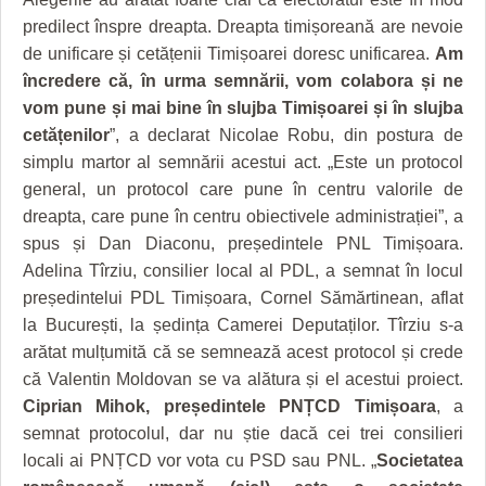
HARTA TIMIŞOAREI
predilect înspre dreapta. Dreapta timișoreană are nevoie
LICEE, ŞCOLI ŞI GRĂDINIŢE DIN TIMIŞ
de unificare și cetățenii Timișoarei doresc unificarea.
Am
încredere că, în urma semnării, vom colabora și ne
PRIMĂRIILE DIN TIMIŞ
vom pune și mai bine în slujba Timișoarei și în slujba
cetățenilor
”, a declarat Nicolae Robu, din postura de
SFATUL MEDICULUI
simplu martor al semnării acestui act. „Este un protocol
SFATURI JURIDICE
general, un protocol care pune în centru valorile de
dreapta, care pune în centru obiectivele administrației”, a
spus și Dan Diaconu, președintele PNL Timișoara.
Adelina Tîrziu, consilier local al PDL, a semnat în locul
președintelui PDL Timișoara, Cornel Sămărtinean, aflat
la București, la ședința Camerei Deputaților. Tîrziu s-a
arătat mulțumită că se semnează acest protocol și crede
că Valentin Moldovan se va alătura și el acestui proiect.
Ciprian Mihok, președintele PNȚCD Timișoara
, a
semnat protocolul, dar nu știe dacă cei trei consilieri
locali ai PNȚCD vor vota cu PSD sau PNL. „
Societatea