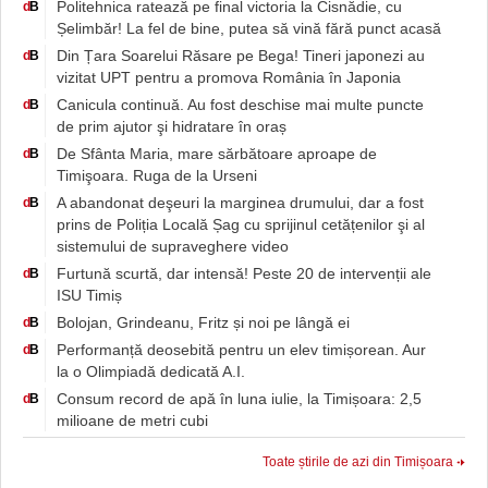
Politehnica ratează pe final victoria la Cisnădie, cu
d
B
Șelimbăr! La fel de bine, putea să vină fără punct acasă
Din Țara Soarelui Răsare pe Bega! Tineri japonezi au
d
B
vizitat UPT pentru a promova România în Japonia
Canicula continuă. Au fost deschise mai multe puncte
d
B
de prim ajutor şi hidratare în oraș
De Sfânta Maria, mare sărbătoare aproape de
d
B
Timişoara. Ruga de la Urseni
A abandonat deşeuri la marginea drumului, dar a fost
d
B
prins de Poliția Locală Șag cu sprijinul cetățenilor şi al
sistemului de supraveghere video
Furtună scurtă, dar intensă! Peste 20 de intervenții ale
d
B
ISU Timiș
Bolojan, Grindeanu, Fritz și noi pe lângă ei
d
B
Performanță deosebită pentru un elev timișorean. Aur
d
B
la o Olimpiadă dedicată A.I.
Consum record de apă în luna iulie, la Timișoara: 2,5
d
B
milioane de metri cubi
Toate știrile de azi din Timișoara