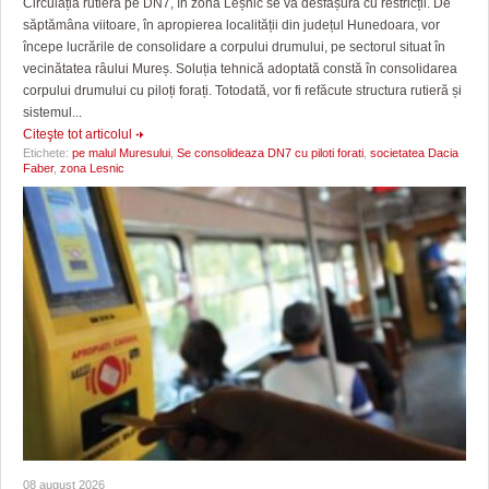
Circulația rutieră pe DN7, în zona Leșnic se va desfășura cu restricții. De
săptămâna viitoare, în apropierea localității din județul Hunedoara, vor
începe lucrările de consolidare a corpului drumului, pe sectorul situat în
vecinătatea râului Mureș. Soluția tehnică adoptată constă în consolidarea
corpului drumului cu piloți forați. Totodată, vor fi refăcute structura rutieră și
sistemul...
Citeşte tot articolul
Etichete:
pe malul Muresului
,
Se consolideaza DN7 cu piloti forati
,
societatea Dacia
Faber
,
zona Lesnic
08 august 2026