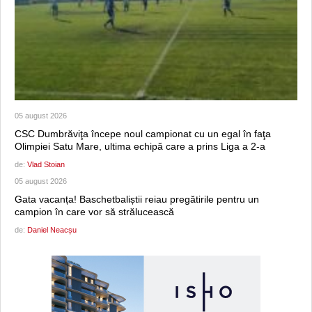
05 august 2026
CSC Dumbrăviţa începe noul campionat cu un egal în faţa
Olimpiei Satu Mare, ultima echipă care a prins Liga a 2-a
de:
Vlad Stoian
05 august 2026
Gata vacanța! Baschetbaliștii reiau pregătirile pentru un
campion în care vor să strălucească
de:
Daniel Neacșu