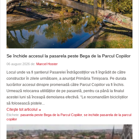
Se închide accesul la pasarela peste Bega de la Parcul Copiilor
06 august 2026 de:
Marcel Hoster
Locul unde va fi șantierul Pasarelei Îndrăgostiților va fi îngrădit de către
constructor în zilele următoare, a anunțat Primăria Timișoara. Pe durata
lucrărilor accesul dinspre promenadă către Parcul Copiilor va fi închis.
Urmează relocarea utilităților de pe pasarelă, pentru ca până la finalul
acestei luni să înceapă demolarea efectivă. “Le recomandăm bicicliștilor
să folosească pistele...
Citeşte tot articolul
Etichete:
pasarela peste Bega de la Parcul Copiilor
,
se inchide pasarela de la parcul
copiilor