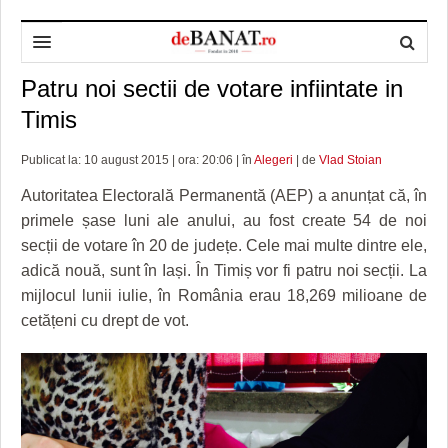
Patru noi sectii de votare infiintate in
HOME
Timis
ADMINISTRAȚIE
DESPRE NOI
Publicat la: 10 august 2015 | ora: 20:06 | în
Alegeri
| de
Vlad Stoian
POLITICĂ
REDACȚIA DEBANAT
PRIMĂRIA TIMIŞOARA
Autoritatea Electorală Permanentă (AEP) a anunțat că, în
SPORT
POLITICA DE COOKIES
CONSILIUL JUDEŢEAN TIMIŞ
POLITICA
primele șase luni ale anului, au fost create 54 de noi
secții de votare în 20 de județe. Cele mai multe dintre ele,
OPINII
POLITICA DE CONFIDENȚIALITATE
PREFECTURA TIMIŞ
POLI TIMISOARA
adică nouă, sunt în Iași. În Timiș vor fi patru noi secții. La
TIMP LIBER ȘI CULTURĂ
FOTBAL JUDETEAN
DOSARELE DEBANAT
mijlocul lunii iulie, în România erau 18,269 milioane de
cetățeni cu drept de vot.
ECONOMIC
ALTE SPORTURI
ETICA LUCIDITĂȚII ASISTATE
TIMP LIBER
SĂNĂTATE
JURNAL DE CAMPANIE
ULTRAMARIN VA RECOMANDA
AFACERI
MAI MULTE
ZÂMBETE AMARE
CULTURA