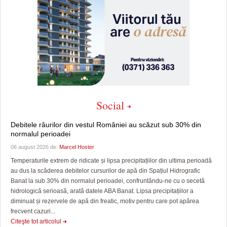
Social
Debitele râurilor din vestul României au scăzut sub 30% din
normalul perioadei
06 august 2026 de:
Marcel Hoster
Temperaturile extrem de ridicate și lipsa precipitațiilor din ultima perioadă
au dus la scăderea debitelor cursurilor de apă din Spațiul Hidrografic
Banat la sub 30% din normalul perioadei, confruntându-ne cu o secetă
hidrologică serioasă, arată datele ABA Banat. Lipsa precipitațiilor a
diminuat și rezervele de apă din freatic, motiv pentru care pot apărea
frecvent cazuri...
Citeşte tot articolul