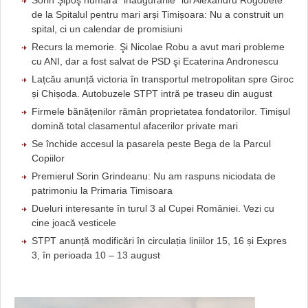
Sorin Şipoş numără “inaugurările” lui Alexandru Rogobete
de la Spitalul pentru mari arși Timișoara: Nu a construit un
spital, ci un calendar de promisiuni
Recurs la memorie. Şi Nicolae Robu a avut mari probleme
cu ANI, dar a fost salvat de PSD şi Ecaterina Andronescu
Lațcău anunță victoria în transportul metropolitan spre Giroc
și Chișoda. Autobuzele STPT intră pe traseu din august
Firmele bănățenilor rămân proprietatea fondatorilor. Timișul
domină total clasamentul afacerilor private mari
Se închide accesul la pasarela peste Bega de la Parcul
Copiilor
Premierul Sorin Grindeanu: Nu am raspuns niciodata de
patrimoniu la Primaria Timisoara
Dueluri interesante în turul 3 al Cupei României. Vezi cu
cine joacă vesticele
STPT anunță modificări în circulația liniilor 15, 16 și Expres
3, în perioada 10 – 13 august