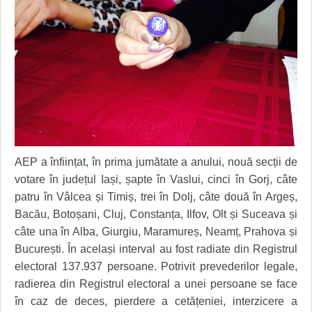
GRĂDINA TAICII DOMNULUI
CRONICĂ DE FILM
ACCIDENTE
ZIARISTU’ DE TERASĂ
UNDE MERGEM
ANUNŢURI
CU OIŞTEA-N KIERKEGAARD
FILME DOCUMENTARE
INFO SI UTILE
FINANŢĂRI DE LA A LA Z
CLIPURI VIDEO
CULTURA
PE SURSE
JOCURI ONLINE
INVATAMANT
JUSTITIE
AEP a înființat, în prima jumătate a anului, nouă secții de
FILME DOCUMENTARE
votare în județul Iași, șapte în Vaslui, cinci în Gorj, câte
patru în Vâlcea și Timiș, trei în Dolj, câte două în Argeș,
CLIPURI VIDEO
Bacău, Botoșani, Cluj, Constanța, Ilfov, Olt și Suceava și
câte una în Alba, Giurgiu, Maramureș, Neamț, Prahova și
JOCURI ONLINE
București. În același interval au fost radiate din Registrul
DIVERSE
electoral 137.937 persoane. Potrivit prevederilor legale,
radierea din Registrul electoral a unei persoane se face
FARMACII DIN TIMIŞOARA
în caz de deces, pierdere a cetățeniei, interzicere a