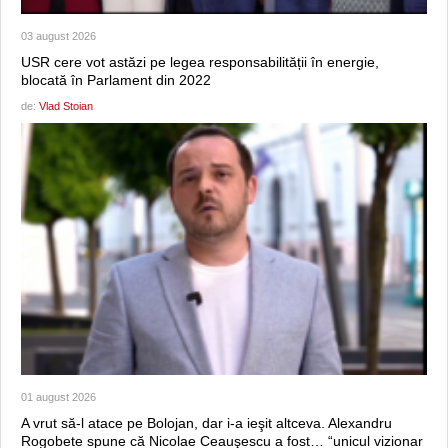
03 august 2026
USR cere vot astăzi pe legea responsabilității în energie,
blocată în Parlament din 2022
de:
Vlad Stoian
01 august 2026
A vrut să-l atace pe Bolojan, dar i-a ieşit altceva. Alexandru
Rogobete spune că Nicolae Ceauşescu a fost… “unicul vizionar