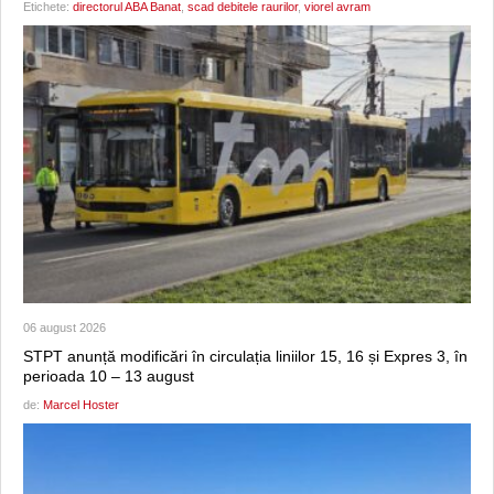
Etichete:
directorul ABA Banat
,
scad debitele raurilor
,
viorel avram
06 august 2026
STPT anunță modificări în circulația liniilor 15, 16 și Expres 3, în
perioada 10 – 13 august
de:
Marcel Hoster