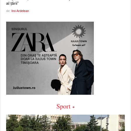
al țării”
de:
Ino Ardelean
Sport