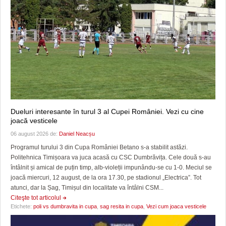
Dueluri interesante în turul 3 al Cupei României. Vezi cu cine
joacă vesticele
06 august 2026 de:
Daniel Neacșu
Programul turului 3 din Cupa României Betano s-a stabilit astăzi.
Politehnica Timișoara va juca acasă cu CSC Dumbrăvița. Cele două s-au
întâlnit și amical de puțin timp, alb-violeții impunându-se cu 1-0. Meciul se
joacă miercuri, 12 august, de la ora 17.30, pe stadionul „Electrica”. Tot
atunci, dar la Șag, Timișul din localitate va întâlni CSM...
Citeşte tot articolul
Etichete:
poli vs dumbravita in cupa
,
sag resita in cupa
,
Vezi cum joaca vesticele