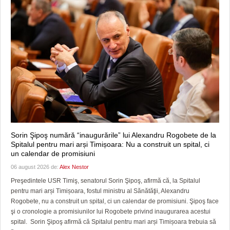
Sorin Şipoş numără “inaugurările” lui Alexandru Rogobete de la
Spitalul pentru mari arși Timișoara: Nu a construit un spital, ci
un calendar de promisiuni
06 august 2026 de:
Alex Nestor
Preşedintele USR Timiş, senatorul Sorin Şipoş, afirmă că, la Spitalul
pentru mari arși Timișoara, fostul ministru al Sănătăţii, Alexandru
Rogobete, nu a construit un spital, ci un calendar de promisiuni. Şipoş face
şi o cronologie a promisiunilor lui Rogobete privind inaugurarea acestui
spital. Sorin Şipoş afirmă că Spitalul pentru mari arși Timișoara trebuia să