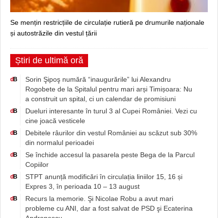
Se mențin restricțiile de circulație rutieră pe drumurile naționale
și autostrăzile din vestul țării
Știri de ultimă oră
Sorin Şipoş numără “inaugurările” lui Alexandru
d
B
Rogobete de la Spitalul pentru mari arși Timișoara: Nu
a construit un spital, ci un calendar de promisiuni
Dueluri interesante în turul 3 al Cupei României. Vezi cu
d
B
cine joacă vesticele
Debitele râurilor din vestul României au scăzut sub 30%
d
B
din normalul perioadei
Se închide accesul la pasarela peste Bega de la Parcul
d
B
Copiilor
STPT anunță modificări în circulația liniilor 15, 16 și
d
B
Expres 3, în perioada 10 – 13 august
Recurs la memorie. Şi Nicolae Robu a avut mari
d
B
probleme cu ANI, dar a fost salvat de PSD şi Ecaterina