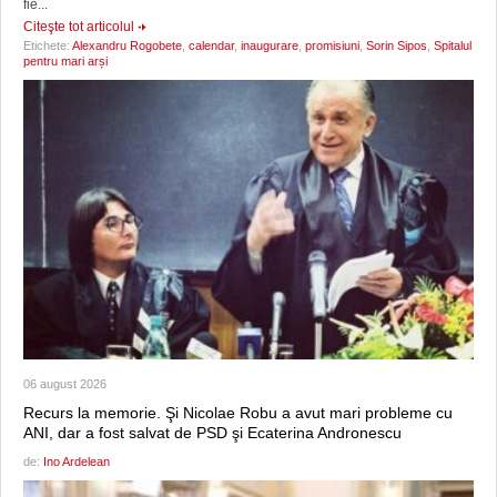
fie...
Citeşte tot articolul
Etichete:
Alexandru Rogobete
,
calendar
,
inaugurare
,
promisiuni
,
Sorin Sipos
,
Spitalul
pentru mari arși
06 august 2026
Recurs la memorie. Şi Nicolae Robu a avut mari probleme cu
ANI, dar a fost salvat de PSD şi Ecaterina Andronescu
de:
Ino Ardelean