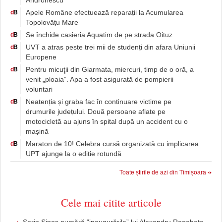
Andronescu
Apele Române efectuează reparații la Acumularea
d
B
Topolovățu Mare
Se închide casieria Aquatim de pe strada Oituz
d
B
UVT a atras peste trei mii de studenți din afara Uniunii
d
B
Europene
Pentru micuţii din Giarmata, miercuri, timp de o oră, a
d
B
venit „ploaia”. Apa a fost asigurată de pompierii
voluntari
Neatenția și graba fac în continuare victime pe
d
B
drumurile județului. Două persoane aflate pe
motocicletă au ajuns în spital după un accident cu o
mașină
Maraton de 10! Celebra cursă organizată cu implicarea
d
B
UPT ajunge la o ediție rotundă
Toate știrile de azi din Timișoara
Cele mai citite articole