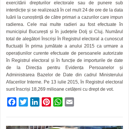
HARTA TIMIŞOAREI
exercitării drepturilor electorale sau de punere sub
interdicție și se realizează în cel mult 24 de ore de la data
LICEE, ŞCOLI ŞI GRĂDINIŢE DIN TIMIŞ
luării la cunoștință de către primari a cazurilor care impun
radierea. Cele mai multe radieri au fost efectuate în
PRIMĂRIILE DIN TIMIŞ
municipiul București și în județele Dolj și Cluj. Numărul
SFATUL MEDICULUI
total de alegători înscriși în Registrul electoral a cunoscut
fluctuații în prima jumătate a anului 2015 ca urmare a
SFATURI JURIDICE
operațiunilor curente efectuate de persoanele autorizate
în Registrul electoral și în funcție de importurile de date
de la Direcția pentru Evidența Persoanelor și
Administrarea Bazelor de Date din cadrul Ministerului
Afacerilor Interne. Pe 13 iulie 2015, în Registrul electoral
sunt înscriși 18,269 milioane cetățeni cu drept de vot.
Facebook
Twitter
LinkedIn
Pinterest
WhatsApp
Email