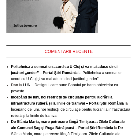
COMENTARII RECENTE
Politehnica a semnat un acord cu U Cluj și va mai aduce cinci
jucători „under” – Portal Știri România
la
Politehnica a semnat un
acord cu U Cluj și va mai aduce cinci jucători „under”
Dan
la
LUN – Designul care pune Banatul pe harta obiectelor cu
poveste
Începând de luni, noi restricții de circulație pentru lucrări la
infrastructura rutieră și la liniile de tramvai – Portal Știri România
la
Începând de luni, noi restricții de circulație pentru lucrări la infrastructura
rutieră și la liniile de tramvai
De Sfânta Maria, mare petrecere lângă Timişoara: Zilele Culturale
ale Comunei Șag și Ruga Bănățeană – Portal Știri România
la
De
Sfânta Maria, mare petrecere lângă Timişoara: Zilele Culturale ale