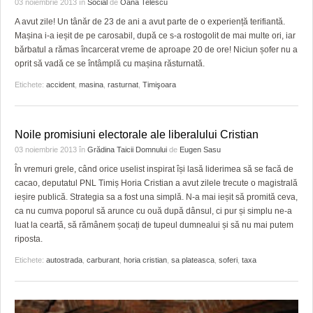
03 noiembrie 2013
în
Social
de
Oana Telescu
HARTA TIMIŞOAREI
A avut zile! Un tânăr de 23 de ani a avut parte de o experiență terifiantă.
LICEE, ŞCOLI ŞI GRĂDINIŢE DIN TIMIŞ
Mașina i-a ieșit de pe carosabil, după ce s-a rostogolit de mai multe ori, iar
bărbatul a rămas încarcerat vreme de aproape 20 de ore! Niciun șofer nu a
PRIMĂRIILE DIN TIMIŞ
oprit să vadă ce se întâmplă cu mașina răsturnată.
Etichete:
accident
,
masina
,
rasturnat
,
Timişoara
SFATUL MEDICULUI
SFATURI JURIDICE
Noile promisiuni electorale ale liberalului Cristian
03 noiembrie 2013
în
Grădina Taicii Domnului
de
Eugen Sasu
În vremuri grele, când orice uselist inspirat își lasă liderimea să se facă de
cacao, deputatul PNL Timiș Horia Cristian a avut zilele trecute o magistrală
ieșire publică. Strategia sa a fost una simplă. N-a mai ieșit să promită ceva,
ca nu cumva poporul să arunce cu ouă după dânsul, ci pur și simplu ne-a
luat la ceartă, să rămânem șocați de tupeul dumnealui și să nu mai putem
riposta.
Etichete:
autostrada
,
carburant
,
horia cristian
,
sa plateasca
,
soferi
,
taxa