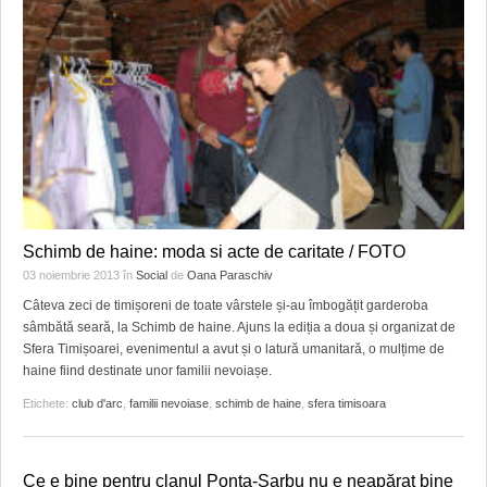
Schimb de haine: moda si acte de caritate / FOTO
03 noiembrie 2013
în
Social
de
Oana Paraschiv
Câteva zeci de timișoreni de toate vârstele și-au îmbogățit garderoba
sâmbătă seară, la Schimb de haine. Ajuns la ediția a doua și organizat de
Sfera Timișoarei, evenimentul a avut și o latură umanitară, o mulțime de
haine fiind destinate unor familii nevoiașe.
Etichete:
club d'arc
,
familii nevoiase
,
schimb de haine
,
sfera timisoara
Ce e bine pentru clanul Ponta-Sarbu nu e neapărat bine