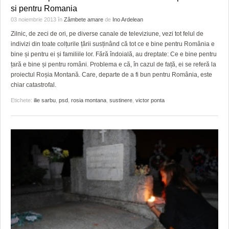
si pentru Romania
03 noiembrie 2013
în
Zâmbete amare
de
Ino Ardelean
Zilnic, de zeci de ori, pe diverse canale de televiziune, vezi tot felul de
indivizi din toate colțurile țării susținând că tot ce e bine pentru România e
bine și pentru ei și familiile lor. Fără îndoială, au dreptate: Ce e bine pentru
țară e bine și pentru români. Problema e că, în cazul de față, ei se referă la
proiectul Roșia Montană. Care, departe de a fi bun pentru România, este
chiar catastrofal.
Etichete:
ilie sarbu
,
psd
,
rosia montana
,
sustinere
,
victor ponta