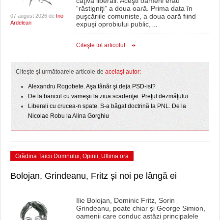
câţiva liberali. Aceşti oameni erau
“răstigniţi” a doua oară. Prima data în
puşcăriile comuniste, a doua oară fiind
07 august 2026 de
Ino
Ardelean
expuşi oprobiului public,
…
Citeşte tot articolul
Citeşte şi următoarele articole de
acelaşi autor:
Alexandru Rogobete. Aşa tânăr şi deja PSD-ist?
De la bancul cu vameşii la ziua scadenţei. Preţul dezmăţului
Liberali cu crucea-n spate. S-a băgat doctrină la PNL. De la
Nicolae Robu la Alina Gorghiu
Grădina Taicii Domnului
,
Opinii
,
Ultima ora
Bolojan, Grindeanu, Fritz și noi pe lângă ei
Ilie Bolojan, Dominic Fritz, Sorin
Grindeanu, poate chiar și George Simion,
oamenii care conduc astăzi principalele