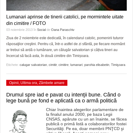
Lumanari aprinse de tinerii catolici, pe mormintele uitate
din cimitire / FOTO
03 noiembrie 2013
în
Social
de
Oana Paraschiv
Ziua de 2 noiembrie este dedicată, în calendarul catolic, pomenirii tuturor
răposaţilor creştini. Pentru că, într-o astfel de zi sfântă, pe fiecare mormânt
ar trebui să ardă o lumânare, un călugăr salvatorian și câțiva tineri au
încercat să facă asta, în două cimitire din Timișoara.
Etichete:
calugar salvatorian
,
cimitir
,
cimitire
,
lumanari
,
parohia elisabetin
,
Timişoara
Opinii
,
Ultima ora
,
Zâmbete amare
Drumul spre iad e pavat cu intenţii bune. Când o
lege bună pe fond e aplicată ca o armă politică
Chiar înaintea alegerilor parlamentare de
la finalul anului 2000, pe baza Legii
CNSAS, apărute cu un an înainte, se făcea
publică o primă listă a colaboratorilor fostei
Securităţi. Pe ea, doar membrii PNŢCD şi