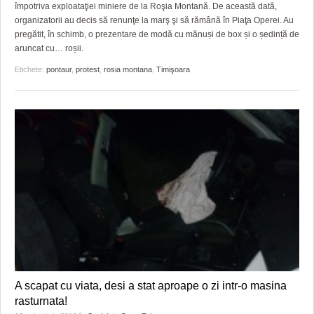
GRĂDINA TAICII DOMNULUI
CRONICĂ DE FILM
ACCIDENTE
împotriva exploataţiei miniere de la Roşia Montană. De această dată,
organizatorii au decis să renunţe la marş şi să rămână în Piaţa Operei. Au
ZIARISTU’ DE TERASĂ
UNDE MERGEM
ANUNŢURI
pregătit, în schimb, o prezentare de modă cu mănuși de box și o ședință de
aruncat cu… roșii.
CU OIŞTEA-N KIERKEGAARD
FILME DOCUMENTARE
INFO SI UTILE
Etichete:
pontaur
,
protest
,
rosia montana
,
Timişoara
FINANŢĂRI DE LA A LA Z
CLIPURI VIDEO
CULTURA
PE SURSE
JOCURI ONLINE
INVATAMANT
JUSTITIE
FILME DOCUMENTARE
CLIPURI VIDEO
JOCURI ONLINE
DIVERSE
A scapat cu viata, desi a stat aproape o zi intr-o masina
FARMACII DIN TIMIŞOARA
rasturnata!