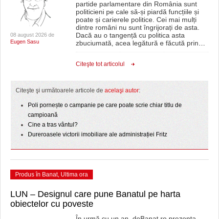
partide parlamentare din România sunt
politicieni pe cale să-și piardă funcțiile și
poate și carierele politice. Cei mai mulți
dintre români nu sunt îngrijorați de asta.
Dacă au o tangență cu politica asta
08 august 2026 de
Eugen Sasu
zbuciumată, acea legătură e făcută prin
…
Citeşte tot articolul
Citeşte şi următoarele articole de
acelaşi autor
:
Poli pornește o campanie pe care poate scrie chiar titlu de
campioană
Cine a tras vântul?
Dureroasele victorii imobiliare ale administrației Fritz
Produs în Banat
,
Ultima ora
LUN – Designul care pune Banatul pe harta
obiectelor cu poveste
În urmă cu un an, deBanat.ro prezenta