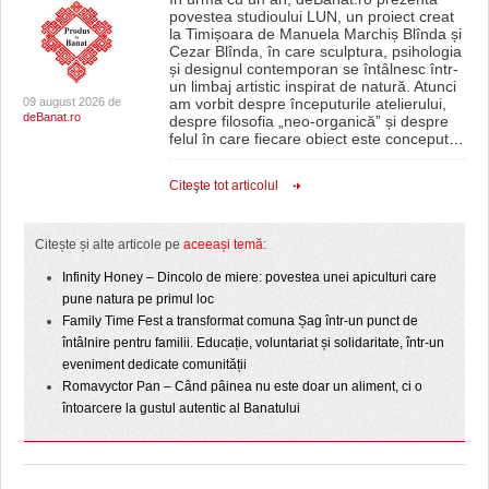
povestea studioului LUN, un proiect creat
la Timișoara de Manuela Marchiș Blînda și
Cezar Blînda, în care sculptura, psihologia
și designul contemporan se întâlnesc într-
un limbaj artistic inspirat de natură. Atunci
09 august 2026 de
am vorbit despre începuturile atelierului,
deBanat.ro
despre filosofia „neo-organică” și despre
felul în care fiecare obiect este conceput
…
Citeşte tot articolul
Citește și alte articole pe
aceeași temă
:
Infinity Honey – Dincolo de miere: povestea unei apiculturi care
pune natura pe primul loc
Family Time Fest a transformat comuna Șag într-un punct de
întâlnire pentru familii. Educație, voluntariat și solidaritate, într-un
eveniment dedicate comunității
Romavyctor Pan – Când pâinea nu este doar un aliment, ci o
întoarcere la gustul autentic al Banatului