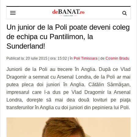
Un junior de la Poli poate deveni coleg
HOME
de echipa cu Pantilimon, la
ADMINISTRAȚIE
DESPRE NOI
Sunderland!
POLITICĂ
REDACȚIA DEBANAT
PRIMĂRIA TIMIŞOARA
Publicat la: 20 iulie 2015 | ora: 15:02 | în
Poli Timisoara
| de
Cosmin Bradu
SPORT
POLITICA DE COOKIES
CONSILIUL JUDEŢEAN TIMIŞ
POLITICA
Juniorii de la Poli au trecere în Anglia. După ce Vlad
OPINII
POLITICA DE CONFIDENȚIALITATE
PREFECTURA TIMIŞ
POLI TIMISOARA
Dragomir a semnat cu Arsenal Londra, de la Poli ar mai
putea pleca doi juniori în Anglia. Cătălin Sărmăşan,
TIMP LIBER ȘI CULTURĂ
FOTBAL JUDETEAN
DOSARELE DEBANAT
impresarul care l-a dus pe Vlad Dragomir la Arsenal
Londra, doreşte să mai dea două lovituri pe piaţa
ECONOMIC
ALTE SPORTURI
ETICA LUCIDITĂȚII ASISTATE
TIMP LIBER
transferurilor în Anglia cu doi juniori din pepiniera lui Poli.
SĂNĂTATE
JURNAL DE CAMPANIE
ULTRAMARIN VA RECOMANDA
AFACERI
MAI MULTE
ZÂMBETE AMARE
CULTURA