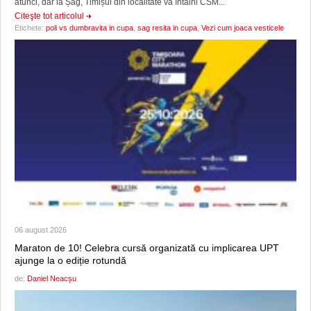
atunci, dar la Șag, Timișul din localitate va întâlni CSM...
Citeşte tot articolul
Etichete:
poli vs dumbravita in cupa
,
sag resita in cupa
,
Vezi cum joaca vesticele
06 august 2026
Maraton de 10! Celebra cursă organizată cu implicarea UPT
ajunge la o ediție rotundă
de:
Daniel Neacșu