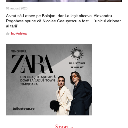
01 august 2026
A vrut să-l atace pe Bolojan, dar i-a ieşit altceva. Alexandru
Rogobete spune că Nicolae Ceauşescu a fost… “unicul vizionar
al țării”
de:
Ino Ardelean
Sport