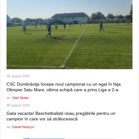
05 august 2026
CSC Dumbrăviţa începe noul campionat cu un egal în faţa
Olimpiei Satu Mare, ultima echipă care a prins Liga a 2-a
de:
Vlad Stoian
05 august 2026
Gata vacanța! Baschetbaliștii reiau pregătirile pentru un
campion în care vor să strălucească
de:
Daniel Neacșu