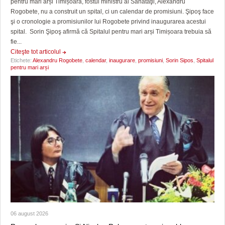
pentru mari arși Timișoara, fostul ministru al Sănătăţii, Alexandru
Rogobete, nu a construit un spital, ci un calendar de promisiuni. Şipoş face
şi o cronologie a promisiunilor lui Rogobete privind inaugurarea acestui
spital. Sorin Şipoş afirmă că Spitalul pentru mari arși Timișoara trebuia să
fie...
Citeşte tot articolul
Etichete:
Alexandru Rogobete
,
calendar
,
inaugurare
,
promisiuni
,
Sorin Sipos
,
Spitalul
pentru mari arși
06 august 2026