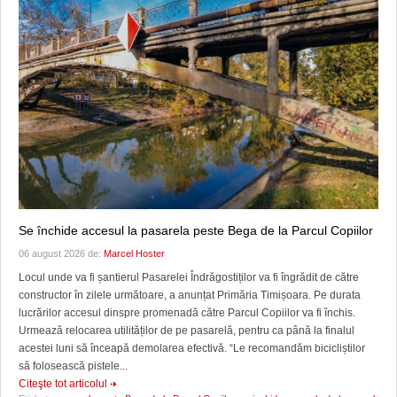
Se închide accesul la pasarela peste Bega de la Parcul Copiilor
06 august 2026 de:
Marcel Hoster
Locul unde va fi șantierul Pasarelei Îndrăgostiților va fi îngrădit de către
constructor în zilele următoare, a anunțat Primăria Timișoara. Pe durata
lucrărilor accesul dinspre promenadă către Parcul Copiilor va fi închis.
Urmează relocarea utilităților de pe pasarelă, pentru ca până la finalul
acestei luni să înceapă demolarea efectivă. “Le recomandăm bicicliștilor
să folosească pistele...
Citeşte tot articolul