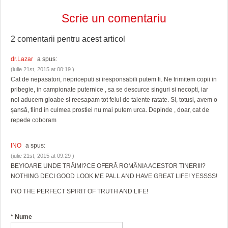
Scrie un comentariu
2 comentarii pentru
acest articol
dr.Lazar
a spus:
(iulie 21st, 2015 at 00:19 )
Cat de nepasatori, nepriceputi si iresponsabili putem fi. Ne trimitem copii in
pribegie, in campionate puternice , sa se descurce singuri si necopti, iar
noi aducem gloabe si reesapam tot felul de talente ratate. Si, totusi, avem o
șansă, fiind in culmea prostiei nu mai putem urca. Depinde , doar, cat de
repede coboram
INO
a spus:
(iulie 21st, 2015 at 09:29 )
BEY!OARE UNDE TRĂIM!?CE OFERĂ ROMÂNIA ACESTOR TINERII!?
NOTHING DECI GOOD LOOK ME PALL AND HAVE GREAT LIFE! YESSSS!
INO THE PERFECT SPIRIT OF TRUTH AND LIFE!
*
Nume