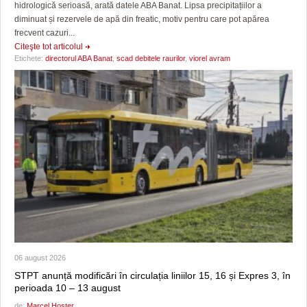
hidrologică serioasă, arată datele ABA Banat. Lipsa precipitațiilor a
diminuat și rezervele de apă din freatic, motiv pentru care pot apărea
frecvent cazuri...
Citeşte tot articolul
Etichete:
directorul ABA Banat
,
scad debitele raurilor
,
viorel avram
06 august 2026
STPT anunță modificări în circulația liniilor 15, 16 și Expres 3, în
perioada 10 – 13 august
de:
Marcel Hoster