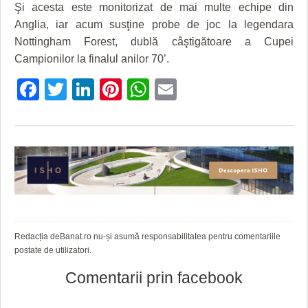
HARTA TIMIŞOAREI
Şi acesta este monitorizat de mai multe echipe din
Anglia, iar acum susţine probe de joc la legendara
LICEE, ŞCOLI ŞI GRĂDINIŢE DIN TIMIŞ
Nottingham Forest, dublă câştigătoare a Cupei
Campionilor la finalul anilor 70’.
PRIMĂRIILE DIN TIMIŞ
Facebook
Twitter
LinkedIn
Pinterest
WhatsApp
Email
SFATUL MEDICULUI
SFATURI JURIDICE
Redacția deBanat.ro nu-și asumă responsabilitatea pentru comentariile
postate de utilizatori.
Comentarii prin facebook