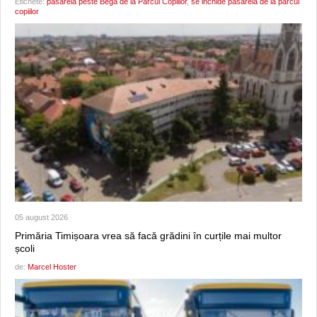
Etichete:
pasarela peste Bega de la Parcul Copiilor
,
se inchide pasarela de la parcul
copiilor
05 august 2026
Primăria Timișoara vrea să facă grădini în curțile mai multor
școli
de:
Marcel Hoster