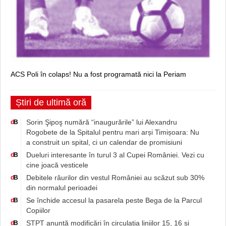
ACS Poli în colaps! Nu a fost programată nici la Periam
Știri de ultimă oră
Sorin Şipoş numără “inaugurările” lui Alexandru
d
B
Rogobete de la Spitalul pentru mari arși Timișoara: Nu
a construit un spital, ci un calendar de promisiuni
Dueluri interesante în turul 3 al Cupei României. Vezi cu
d
B
cine joacă vesticele
Debitele râurilor din vestul României au scăzut sub 30%
d
B
din normalul perioadei
Se închide accesul la pasarela peste Bega de la Parcul
d
B
Copiilor
STPT anunță modificări în circulația liniilor 15, 16 și
d
B