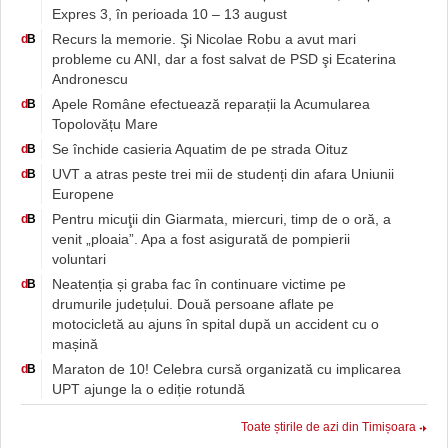
Expres 3, în perioada 10 – 13 august
Recurs la memorie. Şi Nicolae Robu a avut mari
d
B
probleme cu ANI, dar a fost salvat de PSD şi Ecaterina
Andronescu
Apele Române efectuează reparații la Acumularea
d
B
Topolovățu Mare
Se închide casieria Aquatim de pe strada Oituz
d
B
UVT a atras peste trei mii de studenți din afara Uniunii
d
B
Europene
Pentru micuţii din Giarmata, miercuri, timp de o oră, a
d
B
venit „ploaia”. Apa a fost asigurată de pompierii
voluntari
Neatenția și graba fac în continuare victime pe
d
B
drumurile județului. Două persoane aflate pe
motocicletă au ajuns în spital după un accident cu o
mașină
Maraton de 10! Celebra cursă organizată cu implicarea
d
B
UPT ajunge la o ediție rotundă
Toate știrile de azi din Timișoara