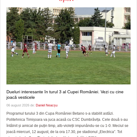
Dueluri interesante în turul 3 al Cupei României. Vezi cu cine
joacă vesticele
06 august 2026 de:
Daniel Neacșu
Programul turului 3 din Cupa României Betano s-a stabilit astăzi.
Politehnica Timișoara va juca acasă cu CSC Dumbrăvița. Cele două s-au
întâlnit și amical de puțin timp, alb-violeții impunându-se cu 1-0. Meciul se
joacă miercuri, 12 august, de la ora 17.30, pe stadionul „Electrica”. Tot