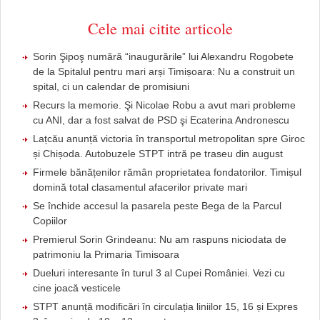
Cele mai citite articole
Sorin Şipoş numără “inaugurările” lui Alexandru Rogobete
de la Spitalul pentru mari arși Timișoara: Nu a construit un
spital, ci un calendar de promisiuni
Recurs la memorie. Şi Nicolae Robu a avut mari probleme
cu ANI, dar a fost salvat de PSD şi Ecaterina Andronescu
Lațcău anunță victoria în transportul metropolitan spre Giroc
și Chișoda. Autobuzele STPT intră pe traseu din august
Firmele bănățenilor rămân proprietatea fondatorilor. Timișul
domină total clasamentul afacerilor private mari
Se închide accesul la pasarela peste Bega de la Parcul
Copiilor
Premierul Sorin Grindeanu: Nu am raspuns niciodata de
patrimoniu la Primaria Timisoara
Dueluri interesante în turul 3 al Cupei României. Vezi cu
cine joacă vesticele
STPT anunță modificări în circulația liniilor 15, 16 și Expres