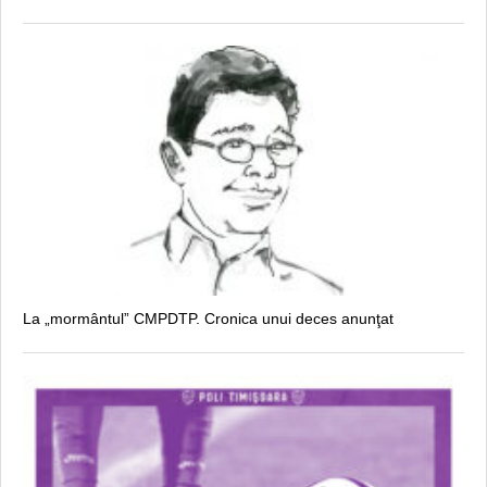
La „mormântul” CMPDTP. Cronica unui deces anunţat