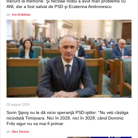
Recurs la memorie. Şi Nicolae Robu a avut mari probleme cu
ANI, dar a fost salvat de PSD şi Ecaterina Andronescu
de:
Ino Ardelean
05 august 2026
Sorin Şipoş nu le dă nicio speranţă PSD-iştilor: “Nu veți câștiga
niciodată Timișoara. Nici în 2028, nici în 3028, când Dominic
Fritz sigur nu va mai fi primar
de:
Alex Nestor