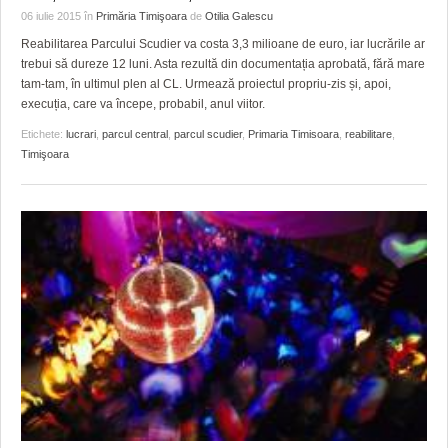
06 iulie 2015
în
Primăria Timişoara
de
Otilia Galescu
Reabilitarea Parcului Scudier va costa 3,3 milioane de euro, iar lucrările ar
trebui să dureze 12 luni. Asta rezultă din documentația aprobată, fără mare
tam-tam, în ultimul plen al CL. Urmează proiectul propriu-zis și, apoi,
execuția, care va începe, probabil, anul viitor.
Etichete:
lucrari
,
parcul central
,
parcul scudier
,
Primaria Timisoara
,
reabilitare
,
Timişoara