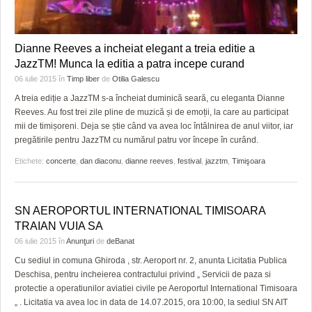
Dianne Reeves a incheiat elegant a treia editie a
JazzTM! Munca la editia a patra incepe curand
06 iulie 2015
în
Timp liber
de
Otilia Galescu
A treia ediție a JazzTM s-a încheiat duminică seară, cu eleganta Dianne
Reeves. Au fost trei zile pline de muzică și de emoții, la care au participat
mii de timișoreni. Deja se știe când va avea loc întâlnirea de anul viitor, iar
pregătirile pentru JazzTM cu numărul patru vor începe în curând.
Etichete:
concerte
,
dan diaconu
,
dianne reeves
,
festival
,
jazztm
,
Timişoara
SN AEROPORTUL INTERNATIONAL TIMISOARA
TRAIAN VUIA SA
06 iulie 2015
în
Anunţuri
de
deBanat
Cu sediul in comuna Ghiroda , str. Aeroport nr. 2, anunta Licitatia Publica
Deschisa, pentru incheierea contractului privind „ Servicii de paza si
protectie a operatiunilor aviatiei civile pe Aeroportul International Timisoara
„ . Licitatia va avea loc in data de 14.07.2015, ora 10:00, la sediul SN AIT