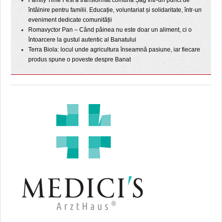
Family Time Fest a transformat comuna Șag într-un punct de
întâlnire pentru familii. Educație, voluntariat și solidaritate, într-un
eveniment dedicate comunității
Romavyctor Pan – Când pâinea nu este doar un aliment, ci o
întoarcere la gustul autentic al Banatului
Terra Biola: locul unde agricultura înseamnă pasiune, iar fiecare
produs spune o poveste despre Banat