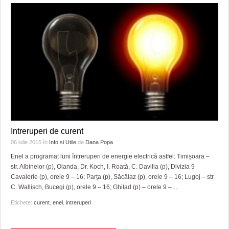
Intreruperi de curent
06 iulie 2015
în
Info si Utile
de
Dana Popa
Enel a programat luni întreruperi de energie electrică astfel: Timișoara –
str. Albinelor (p), Olanda, Dr. Koch, I. Roată, C. Davilla (p), Divizia 9
Cavalerie (p), orele 9 – 16; Parța (p), Săcălaz (p), orele 9 – 16; Lugoj – str.
C. Wallisch, Bucegi (p), orele 9 – 16; Ghilad (p) – orele 9 –
…
Etichete:
curent
,
enel
,
intreruperi