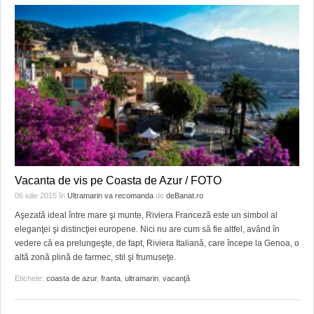
Vacanta de vis pe Coasta de Azur / FOTO
06 iulie 2015
în
Ultramarin va recomanda
de
deBanat.ro
Aşezată ideal între mare şi munte, Riviera Franceză este un simbol al
eleganţei şi distincţiei europene. Nici nu are cum să fie altfel, având în
vedere că ea prelungeşte, de fapt, Riviera Italiană, care începe la Genoa, o
altă zonă plină de farmec, stil şi frumuseţe.
Etichete:
coasta de azur
,
franta
,
ultramarin
,
vacanţă