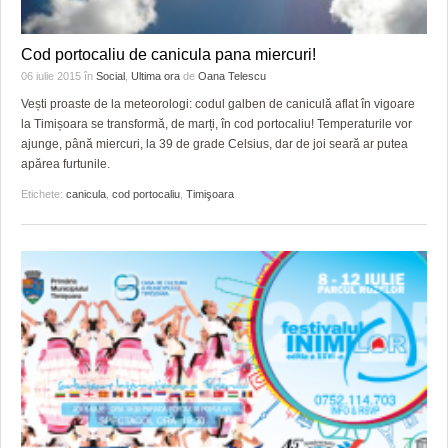
Cod portocaliu de canicula pana miercuri!
06 iulie 2015
în
Social
,
Ultima ora
de
Oana Telescu
Vești proaste de la meteorologi: codul galben de caniculă aflat în vigoare
la Timișoara se transformă, de marți, în cod portocaliu! Temperaturile vor
ajunge, până miercuri, la 39 de grade Celsius, dar de joi seară ar putea
apărea furtunile.
Etichete:
canicula
,
cod portocaliu
,
Timişoara