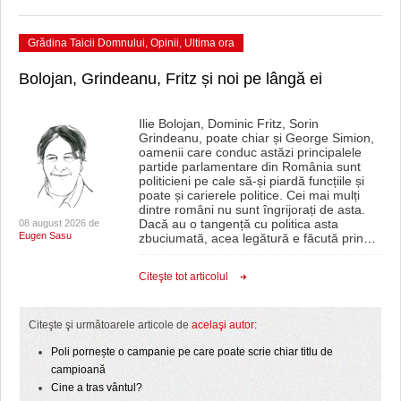
Grădina Taicii Domnului
,
Opinii
,
Ultima ora
Bolojan, Grindeanu, Fritz și noi pe lângă ei
Ilie Bolojan, Dominic Fritz, Sorin
Grindeanu, poate chiar și George Simion,
oamenii care conduc astăzi principalele
partide parlamentare din România sunt
politicieni pe cale să-și piardă funcțiile și
poate și carierele politice. Cei mai mulți
dintre români nu sunt îngrijorați de asta.
Dacă au o tangență cu politica asta
08 august 2026 de
Eugen Sasu
zbuciumată, acea legătură e făcută prin
…
Citeşte tot articolul
Citeşte şi următoarele articole de
acelaşi autor
:
Poli pornește o campanie pe care poate scrie chiar titlu de
campioană
Cine a tras vântul?