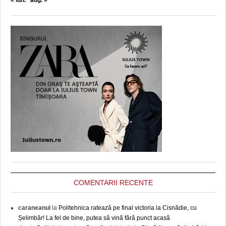
« iun.
aug. »
COMENTARII RECENTE
caraneanul
la
Politehnica ratează pe final victoria la Cisnădie, cu
Șelimbăr! La fel de bine, putea să vină fără punct acasă