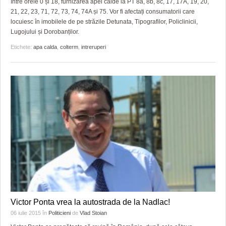
GRĂDINA TAICII DOMNULUI
CRONICĂ DE FILM
ACCIDENTE
între orele 0 și 18, furnizarea apei calde la PT 8a, 8b, 8c, 17, 17A, 19, 20,
21, 22, 23, 71, 72, 73, 74, 74A și 75. Vor fi afectați consumatorii care
locuiesc în imobilele de pe străzile Detunata, Tipografilor, Policlinicii,
ZIARISTU’ DE TERASĂ
UNDE MERGEM
ANUNŢURI
Lugojului și Dorobanților.
CU OIŞTEA-N KIERKEGAARD
FILME DOCUMENTARE
INFO SI UTILE
Etichete:
apa calda
,
colterm
,
intreruperi
FINANŢĂRI DE LA A LA Z
CLIPURI VIDEO
CULTURA
PE SURSE
JOCURI ONLINE
INVATAMANT
JUSTITIE
FILME DOCUMENTARE
CLIPURI VIDEO
JOCURI ONLINE
DIVERSE
Victor Ponta vrea la autostrada de la Nadlac!
FARMACII DIN TIMIŞOARA
06 iulie 2015
în
Politicieni
de
Vlad Stoian