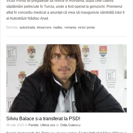
Victor Ponta se pregătește să revină în România, după cele câteva
HARTA TIMIŞOAREI
săptămâni petrecute în Turcia, unde a fost operat la genunchi. Premierul
aflat în concediu medical a anunțat că vrea să inaugureze sâmbătă lotul II
LICEE, ŞCOLI ŞI GRĂDINIŢE DIN TIMIŞ
al Autostrăzii Nădlac-Arad.
PRIMĂRIILE DIN TIMIŞ
Etichete:
autostrada
,
intoarcere
,
nadlac
,
romania
,
victor ponta
SFATUL MEDICULUI
SFATURI JURIDICE
Silviu Balace s-a transferat la PSD!
06 iulie 2015
în
Partide
,
Ultima ora
de
Otilia Galescu