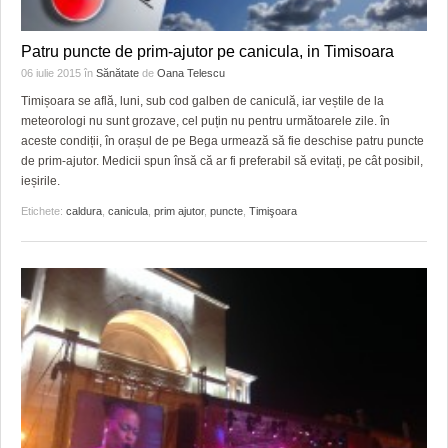
Patru puncte de prim-ajutor pe canicula, in Timisoara
06 iulie 2015
în
Sănătate
de
Oana Telescu
Timișoara se află, luni, sub cod galben de caniculă, iar veștile de la
meteorologi nu sunt grozave, cel puțin nu pentru următoarele zile. în
aceste condiții, în orașul de pe Bega urmează să fie deschise patru puncte
de prim-ajutor. Medicii spun însă că ar fi preferabil să evitați, pe cât posibil,
ieșirile.
Etichete:
caldura
,
canicula
,
prim ajutor
,
puncte
,
Timişoara