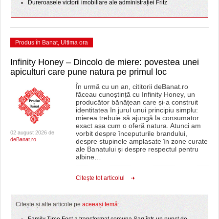
Dureroasele victorii imobiliare ale administrației Fritz
Produs în Banat
,
Ultima ora
Infinity Honey – Dincolo de miere: povestea unei
apiculturi care pune natura pe primul loc
În urmă cu un an, cititorii deBanat.ro
făceau cunoștință cu Infinity Honey, un
producător bănățean care și-a construit
identitatea în jurul unui principiu simplu:
mierea trebuie să ajungă la consumator
exact așa cum o oferă natura. Atunci am
02 august 2026 de
vorbit despre începuturile brandului,
deBanat.ro
despre stupinele amplasate în zone curate
ale Banatului și despre respectul pentru
albine
…
Citeşte tot articolul
Citește și alte articole pe
aceeași temă
: