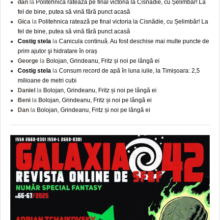
dan
la
Politehnica ratează pe final victoria la Cisnădie, cu Șelimbăr! La
fel de bine, putea să vină fără punct acasă
Gica
la
Politehnica ratează pe final victoria la Cisnădie, cu Șelimbăr! La
fel de bine, putea să vină fără punct acasă
Costig stela
la
Canicula continuă. Au fost deschise mai multe puncte de
prim ajutor şi hidratare în oraș
George
la
Bolojan, Grindeanu, Fritz și noi pe lângă ei
Costig stela
la
Consum record de apă în luna iulie, la Timișoara: 2,5
milioane de metri cubi
Daniel
la
Bolojan, Grindeanu, Fritz și noi pe lângă ei
Beni
la
Bolojan, Grindeanu, Fritz și noi pe lângă ei
Dan
la
Bolojan, Grindeanu, Fritz și noi pe lângă ei