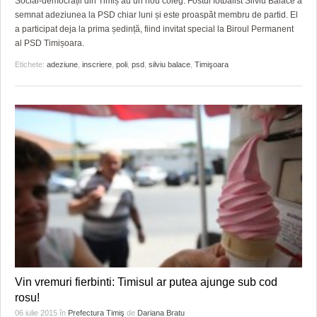
Social-democrații din Timiș au un nou coleg. Fostul fotbalist Silviu Bălace a
semnat adeziunea la PSD chiar luni și este proaspăt membru de partid. El
a participat deja la prima ședință, fiind invitat special la Biroul Permanent
al PSD Timișoara.
Etichete:
adeziune
,
inscriere
,
poli
,
psd
,
silviu balace
,
Timişoara
Vin vremuri fierbinti: Timisul ar putea ajunge sub cod
rosu!
06 iulie 2015
în
Prefectura Timiş
de
Dariana Bratu