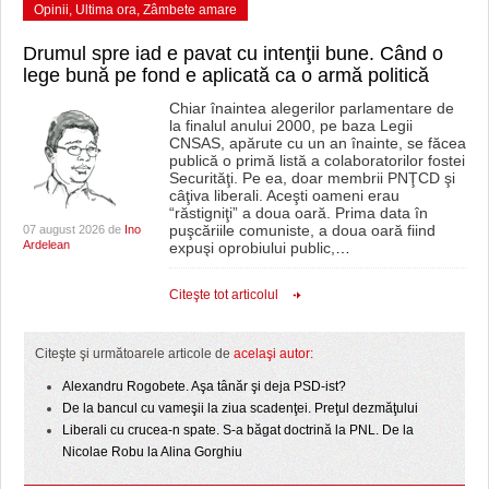
Opinii
,
Ultima ora
,
Zâmbete amare
Drumul spre iad e pavat cu intenţii bune. Când o
lege bună pe fond e aplicată ca o armă politică
Chiar înaintea alegerilor parlamentare de
la finalul anului 2000, pe baza Legii
CNSAS, apărute cu un an înainte, se făcea
publică o primă listă a colaboratorilor fostei
Securităţi. Pe ea, doar membrii PNŢCD şi
câţiva liberali. Aceşti oameni erau
“răstigniţi” a doua oară. Prima data în
puşcăriile comuniste, a doua oară fiind
07 august 2026 de
Ino
Ardelean
expuşi oprobiului public,
…
Citeşte tot articolul
Citeşte şi următoarele articole de
acelaşi autor:
Alexandru Rogobete. Aşa tânăr şi deja PSD-ist?
De la bancul cu vameşii la ziua scadenţei. Preţul dezmăţului
Liberali cu crucea-n spate. S-a băgat doctrină la PNL. De la
Nicolae Robu la Alina Gorghiu