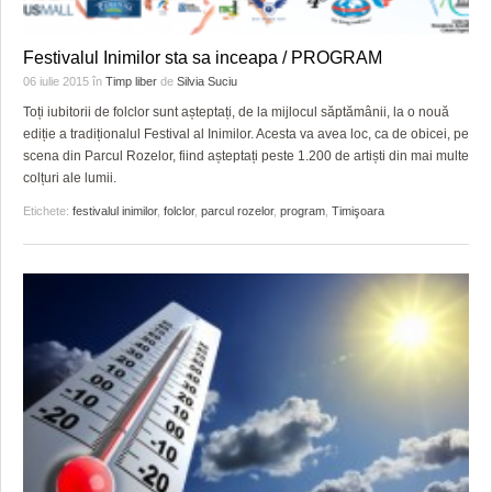
Festivalul Inimilor sta sa inceapa / PROGRAM
06 iulie 2015
în
Timp liber
de
Silvia Suciu
Toți iubitorii de folclor sunt așteptați, de la mijlocul săptămânii, la o nouă
ediție a tradiționalul Festival al Inimilor. Acesta va avea loc, ca de obicei, pe
scena din Parcul Rozelor, fiind așteptați peste 1.200 de artiști din mai multe
colțuri ale lumii.
Etichete:
festivalul inimilor
,
folclor
,
parcul rozelor
,
program
,
Timişoara