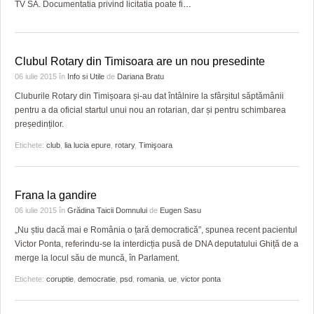
TV SA. Documentatia privind licitatia poate fi
…
Clubul Rotary din Timisoara are un nou presedinte
06 iulie 2015
în
Info si Utile
de
Dariana Bratu
Cluburile Rotary din Timișoara și-au dat întâlnire la sfârșitul săptămânii
pentru a da oficial startul unui nou an rotarian, dar și pentru schimbarea
președinților.
Etichete:
club
,
lia lucia epure
,
rotary
,
Timişoara
Frana la gandire
06 iulie 2015
în
Grădina Taicii Domnului
de
Eugen Sasu
„Nu știu dacă mai e România o țară democratică”, spunea recent pacientul
Victor Ponta, referindu-se la interdicția pusă de DNA deputatului Ghiță de a
merge la locul său de muncă, în Parlament.
Etichete:
coruptie
,
democratie
,
psd
,
romania
,
ue
,
victor ponta