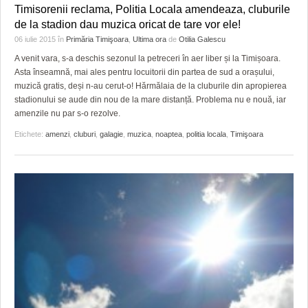
Timisorenii reclama, Politia Locala amendeaza, cluburile
de la stadion dau muzica oricat de tare vor ele!
06 iulie 2015
în
Primăria Timişoara
,
Ultima ora
de
Otilia Galescu
A venit vara, s-a deschis sezonul la petreceri în aer liber și la Timișoara.
Asta înseamnă, mai ales pentru locuitorii din partea de sud a orașului,
muzică gratis, deși n-au cerut-o! Hărmălaia de la cluburile din apropierea
stadionului se aude din nou de la mare distanță. Problema nu e nouă, iar
amenzile nu par s-o rezolve.
Etichete:
amenzi
,
cluburi
,
galagie
,
muzica
,
noaptea
,
politia locala
,
Timişoara