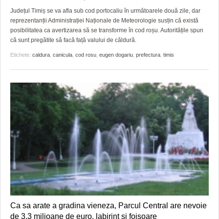
Județul Timiș se va afla sub cod portocaliu în următoarele două zile, dar
reprezentanții Administrației Naționale de Meteorologie susțin că există
posibilitatea ca avertizarea să se transforme în cod roșu. Autoritățile spun
că sunt pregătite să facă față valului de căldură.
Etichete:
caldura
,
canicula
,
cod rosu
,
eugen dogariu
,
prefectura
,
timis
Ca sa arate a gradina vieneza, Parcul Central are nevoie
de 3,3 milioane de euro, labirint si foisoare