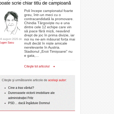
poate scrie chiar titlu de campioană
Poli începe campionatul foarte
greu, într-un meci cu o
contracandidată la promovare.
Chindia Târgoviște nu e una
dintre cele 12 echipe care vin
să joace fără miză, neavând
drept de joc în prima divizie, iar
noi nu ne-am măsurat forța mai
04 august 2026 de
Eugen Sasu
mult decât în niște amicale
nerelevante în Austria.
Stadionul „Eroii Timișoarei” nu
e gata,
…
Citeşte tot articolul
Citeşte şi următoarele articole de
acelaşi autor
:
Cine a tras vântul?
Dureroasele victorii imobiliare ale
administrației Fritz
PSD… dacă îngăduie Domnul