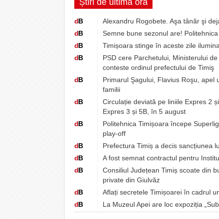
Știri de ultimă oră
d
B
Alexandru Rogobete. Aşa tânăr şi dej
d
B
Semne bune sezonul are! Politehnica 
d
B
Timișoara stinge în aceste zile ilumina
d
B
PSD cere Parchetului, Ministerului de 
conteste ordinul prefectului de Timiş
d
B
Primarul Şagului, Flavius Roşu, apel 
familii
d
B
Circulație deviată pe liniile Expres 2 ș
Expres 3 și 5B, în 5 august
d
B
Politehnica Timișoara începe Superli
play-off
d
B
Prefectura Timiș a decis sancțiunea lu
d
B
A fost semnat contractul pentru Instit
d
B
Consiliul Județean Timiș scoate din b
private din Giulvăz
d
B
Aflați secretele Timișoarei în cadrul u
d
B
La Muzeul Apei are loc expoziția „Sub