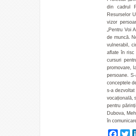
din cadrul P
Resurselor U
vizor persoan
„Pentru Voi A
de muncă. No
vulnerabil, c
aflate în ris
cursuri pent
promovare, la
persoane. S-a
conceptele de 
s-a dezvoltat 
vocațională, 
pentru părinți
Dubova, Mehed
în comunicare
Fac
T