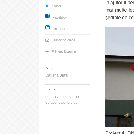
în ajutorul p
Twitter
mai multe loc
ședințe de con
Facebook
Linkedin
Trimite pe email
Printează pagina
Autor
Dariana Bratu
Etichete
pentru voi
,
persoane
defavorizate
,
proiect
Proiectul „Dif