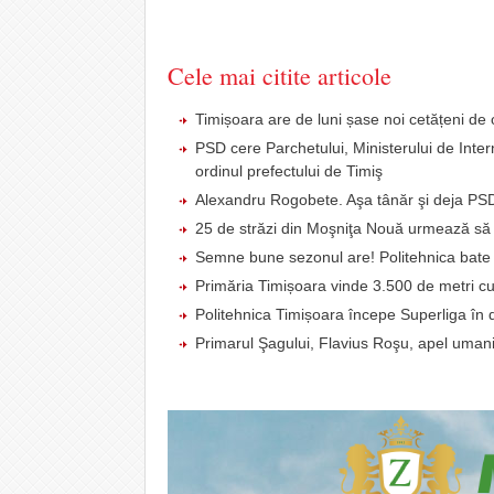
Cele mai citite articole
Timișoara are de luni șase noi cetățeni 
PSD cere Parchetului, Ministerului de Intern
ordinul prefectului de Timiş
Alexandru Rogobete. Aşa tânăr şi deja PSD
25 de străzi din Moşniţa Nouă urmează să fi
Semne bune sezonul are! Politehnica bate C
Primăria Timișoara vinde 3.500 de metri c
Politehnica Timișoara începe Superliga în 
Primarul Şagului, Flavius Roşu, apel umanit