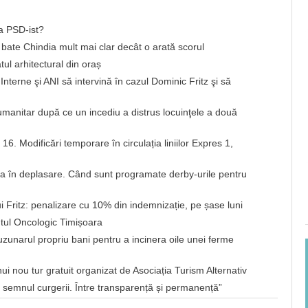
a PSD-ist?
bate Chindia mult mai clar decât o arată scorul
tul arhitectural din oraș
Interne şi ANI să intervină în cazul Dominic Fritz şi să
umanitar după ce un incediu a distrus locuinţele a două
i 16. Modificări temporare în circulația liniilor Expres 1,
ga în deplasare. Când sunt programate derby-urile pentru
i Fritz: penalizare cu 10% din indemnizație, pe șase luni
utul Oncologic Timișoara
uzunarul propriu bani pentru a incinera oile unei ferme
nui nou tur gratuit organizat de Asociația Turism Alternativ
 semnul curgerii. Între transparență și permanență”