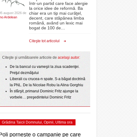
CLIPURI VIDEO
într-un partid care face alergie
- acum 2 zile
- 1
Sărbătoarea continuă! Zeci de mii de oameni
proiectelor derulate de instituție din fonduri
omovare
la orice idee de reformă. Ba
- 11 December 2025
au celebrat a treia seară la rând Ziua Timișoarei
JOCURI ONLINE
europene/FOTO
chiar era un tip mai curăţel,
05 august 2026 de
amentul cu o victorie
Ino Ardelean
- 2 August 2026
decent, care stăpânea limba
DIVERSE
română, având un lexic mai
- 25 July 2026
ANAF oferă persoanelor fizice posibilitatea să
dicat
odus
bogat de 100 de
…
Iniţiativă inedită pentru Zilele Orașului
beneficieze de Declarația Unică 212
FARMACII DIN
învins o echipă de
- 25 November 2025
Sânnicolau: ziua de vineri va fi dedicată special
precompletată
TIMIŞOARA
Citeşte tot articolul
uly 2026
- 2 August 2026
talentelor locale
HARTA TIMIŞOAREI
Romanian Business Leaders lansează RBL
View all
- 19 November
Banat, prima filială din vestul țării
NL
LICEE, ŞCOLI ŞI
Citeşte şi următoarele articole de
acelaşi autor:
2025
e la
GRĂDINIŢE DIN TIMIŞ
July
De la bancul cu vameşii la ziua scadenţei.
View all
PRIMĂRIILE DIN TIMIŞ
Preţul dezmăţului
Liberali cu crucea-n spate. S-a băgat doctrină
SFATUL MEDICULUI
la PNL. De la Nicolae Robu la Alina Gorghiu
SFATURI JURIDICE
În sfârşit, primarul Dominic Fritz ajunge la
vorbele… preşedintelui Dominic Fritz
Grădina Taicii Domnului
,
Opinii
,
Ultima ora
Poli pornește o campanie pe care