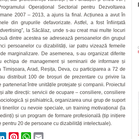
rogramului Operațional Sectorial pentru Dezvoltarea
mane 2007 – 2013, a ajuns la final. Acțiunea a avut în
ele din grupurile defavorizate. Astfel, a fost înființată
dvertising”, la Săcălaz, unde s-au creat mai multe locuri
uă dintre acestea se adresează persoanelor din grupul
inci persoanelor cu dizabilități, iar patru vizează femeile
c de marginalizare. De asemenea, s-au organizat diferite
ru echipa de management și seminarii de informare și
 Timișoara, Arad, Reșița, Deva, cu participarea a 72 de
u distribuit 100 de broșuri de prezentare cu privire la
parteneriat între unitățile protejate și companii. Proiectul
și alte direcții: servicii de ocupare – consiliere, consiliere
sociologică și psihiatrică, organizarea unui grup de suport
i tinerilor cu nevoie speciale, un training motivațional (la
inți) și un program de formare profesională (tip inițiere
 pentru 20 de persoane cu dizabilități intelectuale).
ebook
witter
LinkedIn
Pinterest
WhatsApp
Email