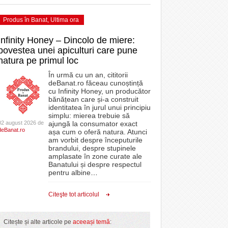
Produs în Banat
,
Ultima ora
Infinity Honey – Dincolo de miere:
povestea unei apiculturi care pune
natura pe primul loc
În urmă cu un an, cititorii
deBanat.ro făceau cunoștință
cu Infinity Honey, un producător
bănățean care și-a construit
identitatea în jurul unui principiu
simplu: mierea trebuie să
02 august 2026 de
ajungă la consumator exact
deBanat.ro
așa cum o oferă natura. Atunci
am vorbit despre începuturile
brandului, despre stupinele
amplasate în zone curate ale
Banatului și despre respectul
pentru albine
…
Citeşte tot articolul
Citește și alte articole pe
aceeași temă
: