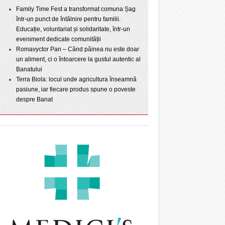
Family Time Fest a transformat comuna Șag
într-un punct de întâlnire pentru familii.
Educație, voluntariat și solidaritate, într-un
eveniment dedicate comunității
Romavyctor Pan – Când pâinea nu este doar
un aliment, ci o întoarcere la gustul autentic al
Banatului
Terra Biola: locul unde agricultura înseamnă
pasiune, iar fiecare produs spune o poveste
despre Banat