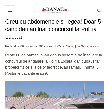
Greu cu abdomenele si legea! Doar 5
HOME
candidati au luat concursul la Politia
ADMINISTRAȚIE
DESPRE NOI
Locala
POLITICĂ
REDACȚIA DEBANAT
PRIMĂRIA TIMIŞOARA
Publicat la: 06 octombrie 2017 | ora: 12:05 | în
Social
| de
Oana Telescu
SPORT
POLITICA DE COOKIES
CONSILIUL JUDEŢEAN TIMIŞ
POLITICA
Peste 60 de oameni și-au depus dosarele de înscriere la
OPINII
POLITICA DE CONFIDENȚIALITATE
PREFECTURA TIMIŞ
POLI TIMISOARA
concursul de angajare la Poliția Locală, dar, după „sita”
probelor fizice și a celor teoretice, au rămas… numai 5!
TIMP LIBER ȘI CULTURĂ
FOTBAL JUDETEAN
DOSARELE DEBANAT
Posturile vacante erau 9.
ECONOMIC
ALTE SPORTURI
ETICA LUCIDITĂȚII ASISTATE
TIMP LIBER
SĂNĂTATE
JURNAL DE CAMPANIE
ULTRAMARIN VA RECOMANDA
AFACERI
MAI MULTE
ZÂMBETE AMARE
CULTURA