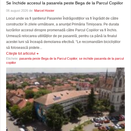
Se închide accesul la pasarela peste Bega de la Parcul Copiilor
06 august 2026 de:
Marcel Hoster
Locul unde va fi șantierul Pasarelei Îndrăgostiților va fi îngrădit de către
constructor în zilele următoare, a anunțat Primăria Timișoara. Pe durata
lucrărilor accesul dinspre promenadă către Parcul Copiilor va fi închis.
Urmează relocarea utilităților de pe pasarelă, pentru ca până la finalul
acestei luni să înceapă demolarea efectivă. “Le recomandăm bicicliștilor
să folosească pistele...
Citeşte tot articolul
Etichete:
pasarela peste Bega de la Parcul Copiilor
,
se inchide pasarela de la parcul
copiilor