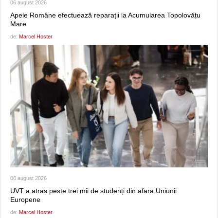
06 august 2026
Apele Române efectuează reparații la Acumularea Topolovățu
Mare
de:
Marcel Hoster
06 august 2026
UVT a atras peste trei mii de studenți din afara Uniunii
Europene
de:
Marcel Hoster