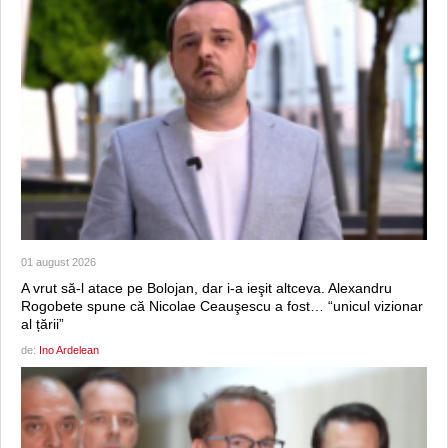
01 august 2026
A vrut să-l atace pe Bolojan, dar i-a ieşit altceva. Alexandru
Rogobete spune că Nicolae Ceauşescu a fost… “unicul vizionar
al țării”
de:
Ino Ardelean