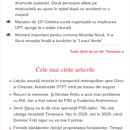
drumurile județului. Două persoane aflate pe
motocicletă au ajuns în spital după un accident cu o
mașină
Maraton de 10! Celebra cursă organizată cu implicarea
d
B
UPT ajunge la o ediție rotundă
Moment important pentru comuna Moșnița Nouă. S-a
d
B
făcut recepția finală a lucrărilor la “Liceul Verde”
Toate știrile de azi din Timișoara
Cele mai citite articole
Lațcău anunță victoria în transportul metropolitan spre Giroc
și Chișoda. Autobuzele STPT intră pe traseu din august
Recurs la memorie. Şi Nicolae Robu a avut mari probleme
cu ANI, dar a fost salvat de PSD şi Ecaterina Andronescu
Sorin Şipoş nu le dă nicio speranţă PSD-iştilor: “Nu veți
câștiga niciodată Timișoara. Nici în 2028, nici în 3028, când
Dominic Fritz sigur nu va mai fi primar
Firmele bănățenilor rămân proprietatea fondatorilor. Timișul