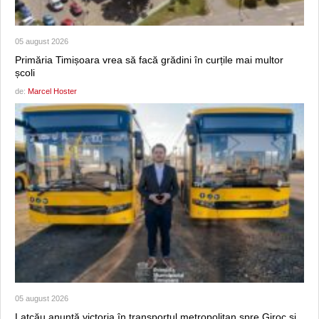
05 august 2026
Primăria Timișoara vrea să facă grădini în curțile mai multor
școli
de:
Marcel Hoster
05 august 2026
Lațcău anunță victoria în transportul metropolitan spre Giroc și