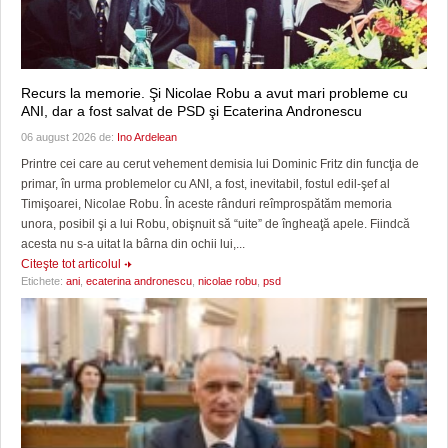
Recurs la memorie. Şi Nicolae Robu a avut mari probleme cu
ANI, dar a fost salvat de PSD şi Ecaterina Andronescu
06 august 2026 de:
Ino Ardelean
Printre cei care au cerut vehement demisia lui Dominic Fritz din funcţia de
primar, în urma problemelor cu ANI, a fost, inevitabil, fostul edil-şef al
Timişoarei, Nicolae Robu. În aceste rânduri reîmprospătăm memoria
unora, posibil şi a lui Robu, obişnuit să “uite” de îngheaţă apele. Fiindcă
acesta nu s-a uitat la bârna din ochii lui,...
Citeşte tot articolul
Etichete:
ani
,
ecaterina andronescu
,
nicolae robu
,
psd