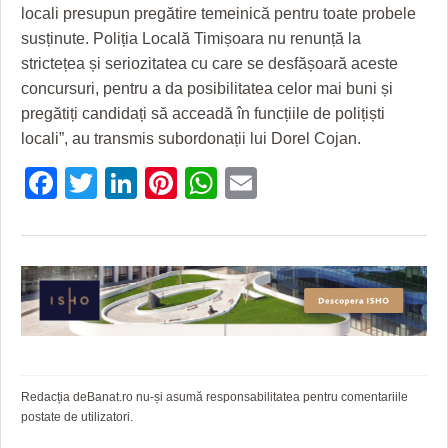
HARTA TIMIŞOAREI
locali presupun pregătire temeinică pentru toate probele
susținute. Poliția Locală Timișoara nu renunță la
LICEE, ŞCOLI ŞI GRĂDINIŢE DIN TIMIŞ
strictețea și seriozitatea cu care se desfășoară aceste
concursuri, pentru a da posibilitatea celor mai buni și
PRIMĂRIILE DIN TIMIŞ
pregătiți candidați să acceadă în funcțiile de polițiști
SFATUL MEDICULUI
locali”, au transmis subordonații lui Dorel Cojan.
SFATURI JURIDICE
Facebook
Twitter
LinkedIn
Pinterest
WhatsApp
Email
Redacția deBanat.ro nu-și asumă responsabilitatea pentru comentariile
postate de utilizatori.