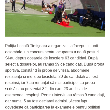
GRĂDINA TAICII DOMNULUI
CRONICĂ DE FILM
ACCIDENTE
ZIARISTU’ DE TERASĂ
UNDE MERGEM
ANUNŢURI
CU OIŞTEA-N KIERKEGAARD
FILME DOCUMENTARE
INFO SI UTILE
FINANŢĂRI DE LA A LA Z
CLIPURI VIDEO
CULTURA
PE SURSE
JOCURI ONLINE
INVATAMANT
Poliția Locală Timișoara a organizat, la începutul lunii
JUSTITIE
octombrie, un concurs pentru ocuparea a nouă posturi.
Și-au depus dosarele de înscriere 63 candidați. După
FILME DOCUMENTARE
selecția dosarelor, au rămas 59 de candidați. După proba
sportivă, constând în probe de viteză, abdomene,
CLIPURI VIDEO
rezistență și mers pe bicicletă, 20 de candidați au fost
JOCURI ONLINE
respinși, iar 7 au renunțat să mai participe. La proba
scrisă s-au prezentat 32, din care 23 au fost, de
DIVERSE
asemenea, respinși. Pentru interviu au rămas 9 candidați,
dar numai 5 au fost declarați admiși. „Acest fapt
FARMACII DIN TIMIŞOARA
dovedește că participarea la examenele pentru polițiști