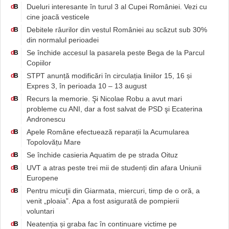
Dueluri interesante în turul 3 al Cupei României. Vezi cu
d
B
cine joacă vesticele
Debitele râurilor din vestul României au scăzut sub 30%
d
B
din normalul perioadei
Se închide accesul la pasarela peste Bega de la Parcul
d
B
Copiilor
STPT anunță modificări în circulația liniilor 15, 16 și
d
B
Expres 3, în perioada 10 – 13 august
Recurs la memorie. Şi Nicolae Robu a avut mari
d
B
probleme cu ANI, dar a fost salvat de PSD şi Ecaterina
Andronescu
Apele Române efectuează reparații la Acumularea
d
B
Topolovățu Mare
Se închide casieria Aquatim de pe strada Oituz
d
B
UVT a atras peste trei mii de studenți din afara Uniunii
d
B
Europene
Pentru micuţii din Giarmata, miercuri, timp de o oră, a
d
B
venit „ploaia”. Apa a fost asigurată de pompierii
voluntari
Neatenția și graba fac în continuare victime pe
d
B