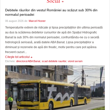
Social
Debitele râurilor din vestul României au scăzut sub 30% din
normalul perioadei
06 august 2026 de:
Marcel Hoster
Temperaturile extrem de ridicate și lipsa precipitațiilor din ultima perioadă
au dus la scăderea debitelor cursurilor de apă din Spațiul Hidrografic
Banat la sub 30% din normalul perioadei, confruntându-ne cu o secetă
hidrologică serioasă, arată datele ABA Banat. Lipsa precipitațiilor a
diminuat și rezervele de apă din freatic, motiv pentru care pot apărea
frecvent cazuri...
Citeşte tot articolul
Etichete:
directorul ABA Banat
,
scad debitele raurilor
,
viorel avram