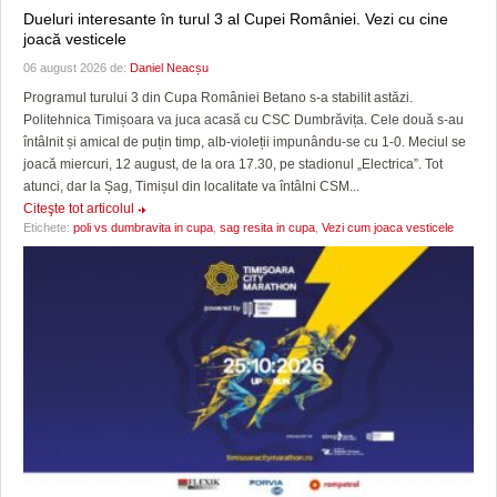
Dueluri interesante în turul 3 al Cupei României. Vezi cu cine
joacă vesticele
06 august 2026 de:
Daniel Neacșu
Programul turului 3 din Cupa României Betano s-a stabilit astăzi.
Politehnica Timișoara va juca acasă cu CSC Dumbrăvița. Cele două s-au
întâlnit și amical de puțin timp, alb-violeții impunându-se cu 1-0. Meciul se
joacă miercuri, 12 august, de la ora 17.30, pe stadionul „Electrica”. Tot
atunci, dar la Șag, Timișul din localitate va întâlni CSM...
Citeşte tot articolul
Etichete:
poli vs dumbravita in cupa
,
sag resita in cupa
,
Vezi cum joaca vesticele