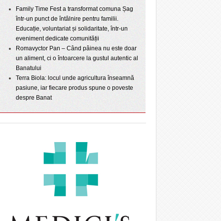
Family Time Fest a transformat comuna Șag
într-un punct de întâlnire pentru familii.
Educație, voluntariat și solidaritate, într-un
eveniment dedicate comunității
Romavyctor Pan – Când pâinea nu este doar
un aliment, ci o întoarcere la gustul autentic al
Banatului
Terra Biola: locul unde agricultura înseamnă
pasiune, iar fiecare produs spune o poveste
despre Banat