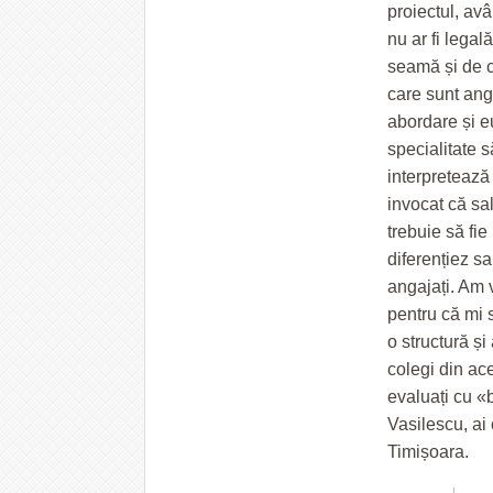
proiectul, avâ
nu ar fi legal
seamă și de ca
care sunt anga
abordare și e
specialitate 
interpretează e
invocat că sal
trebuie să fi
diferențiez sa
angajați. Am v
pentru că mi 
o structură și
colegi din ac
evaluați cu «b
Vasilescu, ai
Timișoara.