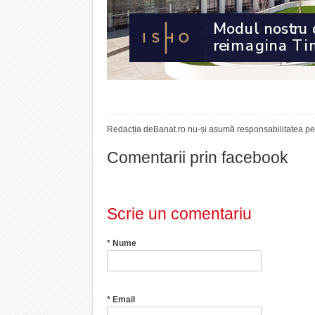
Redacția deBanat.ro nu-și asumă responsabilitatea pent
Comentarii prin facebook
Scrie un comentariu
*
Nume
*
Email