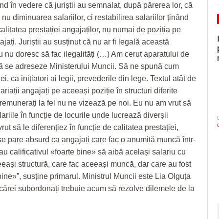
nd în vedere că juriștii au semnalat, după părerea lor, că
ă nu diminuarea salariilor, ci restabilirea salariilor ținând
litatea prestației angajaților, nu numai de poziția pe
jați. Juriștii au susținut că nu ar fi legală această
u nu doresc să fac ilegalități (…) Am cerut aparatului de
să se adreseze Ministerului Muncii. Să ne spună cum
i, ca inițiatori ai legii, prevederile din lege. Textul atât de
ariații angajați pe aceeași poziție în structuri diferite
e remunerați la fel nu ne vizează pe noi. Eu nu am vrut să
lariile în funcție de locurile unde lucrează diverșii
rut să le diferențiez în funcție de calitatea prestației,
se pare absurd ca angajați care fac o anumită muncă într-
 au calificativul «foarte bine» să aibă același salariu cu
eeași structură, care fac aceeași muncă, dar care au fost
ine»”, susține primarul. Ministrul Muncii este Lia Olguța
 cărei subordonați trebuie acum să rezolve dilemele de la