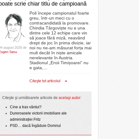
poate scrie chiar titlu de campioană
Poli începe campionatul foarte
greu, într-un meci cu o
contracandidată la promovare.
Chindia Târgoviște nu e una
dintre cele 12 echipe care vin
să joace fără miză, neavând
drept de joc în prima divizie, iar
noi nu ne-am măsurat forța mai
04 august 2026 de
Eugen Sasu
mult decât în niște amicale
nerelevante în Austria.
Stadionul „Eroii Timișoarei” nu
e gata,
…
Citeşte tot articolul
Citeşte şi următoarele articole de
acelaşi autor
:
Cine a tras vântul?
Dureroasele victorii imobiliare ale
administrației Fritz
PSD… dacă îngăduie Domnul