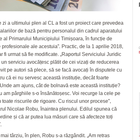
 zi a ultimului plen al CL a fost un proiect care prevedea
salariilor de bază pentru personalul din cadrul aparatului
e al Primarului Municipiului Timișoara, în funcție de
profesionale ale acestuia”. Practic, de la 1 aprilie 2018,
ar fi urmat să fie modificate. „Raportul Serviciului Juridic
un serviciu avocățesc plătit de cei vizați de reducerea
 invit pe autori să plece, să se facă avocați în disputele cu
ru că ei nu servesc această instituție, decât foarte
Unde am ajuns, cât de bolnavă este această instituție?
u am pârghiile s-o însănătoșesc. Voi recurge la cele pe
 toate riscurile de rigoare. Cu riscul unor procese”,
rul Nicolae Robu, înaintea plenului. Edilul spunea că
rdine și că ar putea lua măsuri care să afecteze toți
.
 mai târziu, în plen, Robu s-a răzgândit. „Am retras