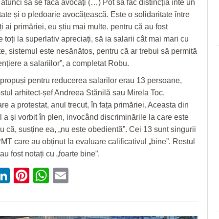
atunci să se facă avocați (…) Pot să fac distincția înte un
tate și o pledoarie avocățească. Este o solidaritate între
i ai primăriei, eu știu mai multe. pentru că au fost
e toți la superlativ apreciați, să ia salarii cât mai mari cu
te, sistemul este nesănătos, pentru că ar trebui să permită
nțiere a salariilor”, a completat Robu.
r propuși pentru reducerea salarilor erau 13 persoane,
ostul arhitect-șef Andreea Stănilă sau Mirela Toc,
re a protestat, anul trecut, în fața primăriei. Aceasta din
l a și vorbit în plen, invocând discriminările la care este
u că, susține ea, „nu este obedientă”. Cei 13 sunt singurii
MT care au obținut la evaluare calificativul „bine”. Restul
au fost notați cu „foarte bine”.
ebook
witter
LinkedIn
Pinterest
WhatsApp
Email