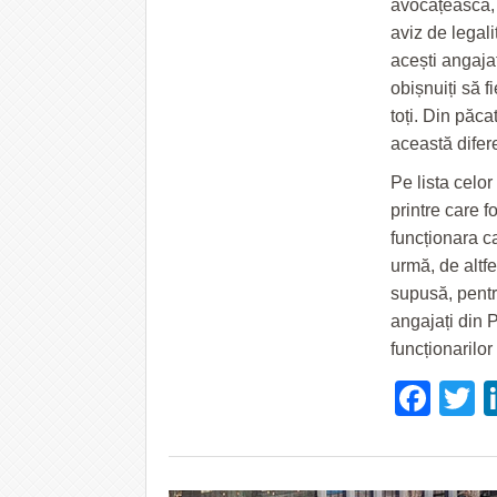
avocățească, 
aviz de legali
acești angajaț
obișnuiți să fi
toți. Din păca
această difere
Pe lista celo
printre care f
funcționara ca
urmă, de altfe
supusă, pentr
angajați din P
funcționarilor 
Fac
T