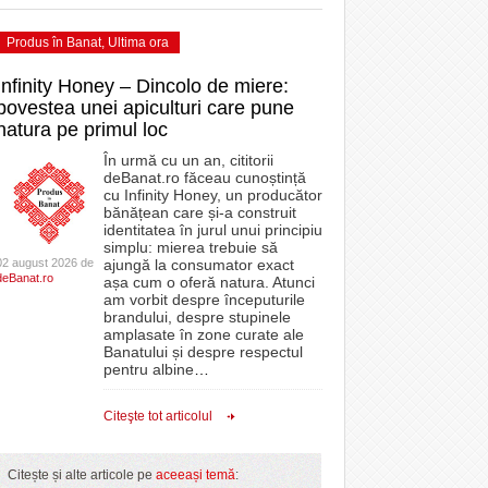
Produs în Banat
,
Ultima ora
Infinity Honey – Dincolo de miere:
povestea unei apiculturi care pune
natura pe primul loc
În urmă cu un an, cititorii
deBanat.ro făceau cunoștință
cu Infinity Honey, un producător
bănățean care și-a construit
identitatea în jurul unui principiu
simplu: mierea trebuie să
02 august 2026 de
ajungă la consumator exact
deBanat.ro
așa cum o oferă natura. Atunci
am vorbit despre începuturile
brandului, despre stupinele
amplasate în zone curate ale
Banatului și despre respectul
pentru albine
…
Citeşte tot articolul
Citește și alte articole pe
aceeași temă
: