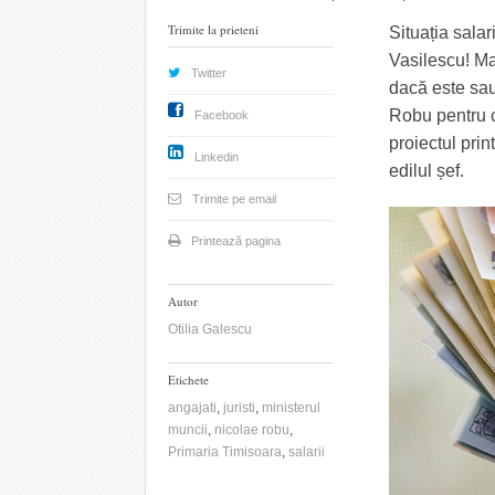
Trimite la prieteni
Situația sala
Vasilescu! Ma
Twitter
dacă este sau
Robu pentru c
Facebook
proiectul pri
Linkedin
edilul șef.
Trimite pe email
Printează pagina
Autor
Otilia Galescu
Etichete
angajati
,
juristi
,
ministerul
muncii
,
nicolae robu
,
Primaria Timisoara
,
salarii