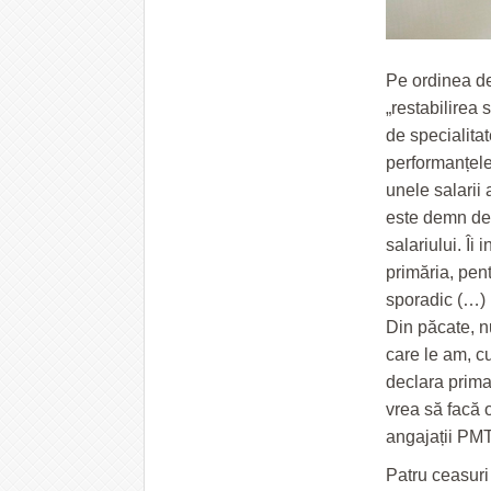
Pe ordinea de
„restabilirea 
de specialitat
performanțele 
unele salarii 
este demn de 
salariului. Îi
primăria, pent
sporadic (…) 
Din păcate, n
care le am, cu
declara prima
vrea să facă o
angajații PMT
Patru ceasuri