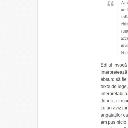
Am s
uni
sufl
chia
sunt
aces
inve
Nic
Edilul invocă 
interpretează 
absurd să fie
texte de lege,
interpretabilă
Juridic, ci m
cu un aviz ju
angajaților car
am pus nicio 