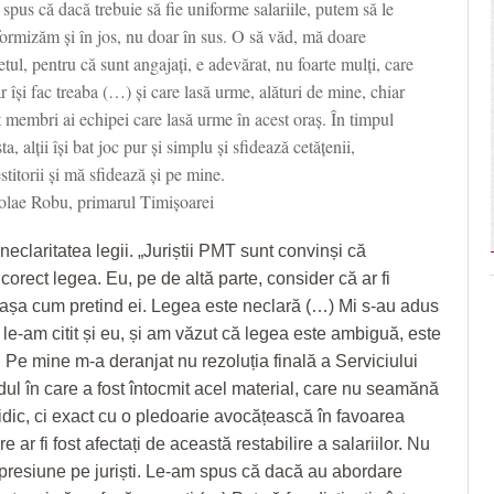
pus că dacă trebuie să fie uniforme salariile, putem să le
formizăm și în jos, nu doar în sus. O să văd, mă doare
etul, pentru că sunt angajați, e adevărat, nu foarte mulți, care
r își fac treaba (…) și care lasă urme, alături de mine, chiar
 membri ai echipei care lasă urme în acest oraș. În timpul
ta, alții își bat joc pur și simplu și sfidează cetățenii,
stitorii și mă sfidează și pe mine.
olae Robu, primarul Timișoarei
neclaritatea legii. „Juriștii PMT sunt convinși că
corect legea. Eu, pe de altă parte, consider că ar fi
 așa cum pretind ei. Legea este neclară (…) Mi s-au adus
 le-am citit și eu, și am văzut că legea este ambiguă, este
. Pe mine m-a deranjat nu rezoluția finală a Serviciului
odul în care a fost întocmit acel material, care nu seamănă
ridic, ci exact cu o pledoarie avocățească în favoarea
e ar fi fost afectați de această restabilire a salariilor. Nu
presiune pe juriști. Le-am spus că dacă au abordare