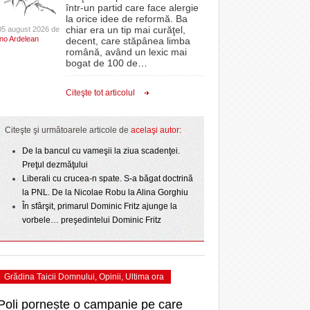
CLIPURI VIDEO
într-un partid care face alergie
proiectelor derulate de instituție din fonduri
la orice idee de reformă. Ba
La Muzeul Apei are loc expoziția „Sub semnul
 Politehnica atacă
- 11 December 2025
JOCURI ONLINE
europene/FOTO
chiar era un tip mai curăţel,
05 august 2026 de
- 4
care o nou-promovată
Ino Ardelean
curgerii. Între transparență și permanență”
decent, care stăpânea limba
DIVERSE
română, având un lexic mai
e şi
August 2026
ANAF oferă persoanelor fizice posibilitatea să
ipe ce a pierdut
bogat de 100 de
…
- 3 August 2026
beneficieze de Declarația Unică 212
omovare
FARMACII DIN
 2
Ziua Timișoarei – City Celebration. Programul
- 25 November 2025
precompletată
TIMIŞOARA
Citeşte tot articolul
- 3 August 2026
amentul cu o victorie
ultimei zile
HARTA TIMIŞOAREI
- 25 July 2026
Romanian Business Leaders lansează RBL
dicat
View all
- 19 November
ii în
Banat, prima filială din vestul țării
LICEE, ŞCOLI ŞI
Citeşte şi următoarele articole de
acelaşi autor:
2025
GRĂDINIŢE DIN TIMIŞ
De la bancul cu vameşii la ziua scadenţei.
View all
PRIMĂRIILE DIN TIMIŞ
Preţul dezmăţului
Liberali cu crucea-n spate. S-a băgat doctrină
SFATUL MEDICULUI
la PNL. De la Nicolae Robu la Alina Gorghiu
SFATURI JURIDICE
În sfârşit, primarul Dominic Fritz ajunge la
vorbele… preşedintelui Dominic Fritz
Grădina Taicii Domnului
,
Opinii
,
Ultima ora
Poli pornește o campanie pe care