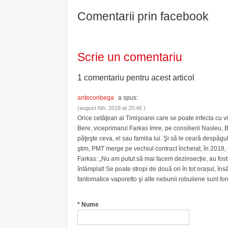
Comentarii prin facebook
Scrie un comentariu
1 comentariu pentru
acest articol
anteconbega
a spus:
(august 6th, 2018 at 20:46 )
Orice cetăţean al Timişoarei care se poate infecta cu 
Bere, viceprimarul Farkas Imre, pe consilierii Nasleu, Bo
păţeşte ceva, el sau familia lui. Şi să le ceară despăgub
ştim, PMT merge pe vechiul contract încheiat, în 2018, 
Farkas: „Nu am putut să mai facem dezinsecție, au fos
întâmplat! Se poate stropi de două ori în tot orașul, în
fantomatice vaporetto şi alte nebunii robuliene sunt fond
*
Nume