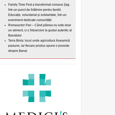
Family Time Fest a transformat comuna Șag
într-un punct de întâlnire pentru familii.
Educație, voluntariat și solidaritate, într-un
eveniment dedicate comunității
Romavyctor Pan – Când pâinea nu este doar
un aliment, ci o întoarcere la gustul autentic al
Banatului
Terra Biola: locul unde agricultura înseamnă
pasiune, iar fiecare produs spune o poveste
despre Banat