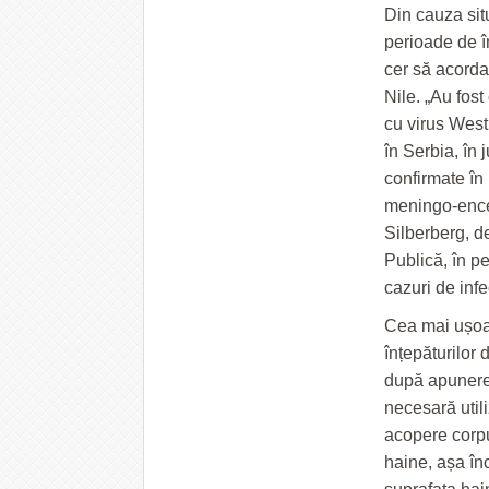
Din cauza situ
perioade de în
cer să acordaț
Nile. „Au fost
cu virus West
în Serbia, în
confirmate în
meningo-encefa
Silberberg, d
Publică, în p
cazuri de infe
Cea mai ușoar
înțepăturilor d
după apunerea
necesară utili
acopere corpul
haine, așa în