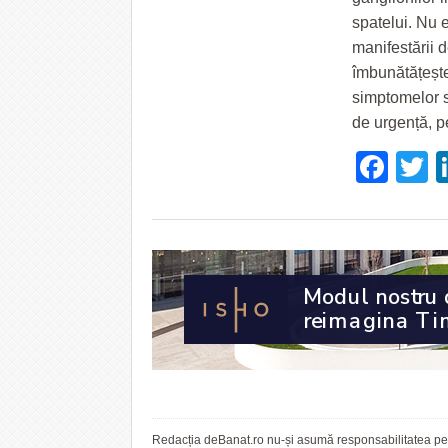
spatelui. Nu e
manifestării 
îmbunătățește
simptomelor s
de urgență, p
Fac
T
Redacția deBanat.ro nu-și asumă responsabilitatea pent