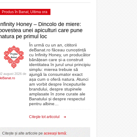
Produs în Banat
,
Ultima ora
Infinity Honey – Dincolo de miere:
povestea unei apiculturi care pune
natura pe primul loc
În urmă cu un an, cititorii
deBanat.ro făceau cunoștință
cu Infinity Honey, un producător
bănățean care și-a construit
identitatea în jurul unui principiu
simplu: mierea trebuie să
02 august 2026 de
ajungă la consumator exact
deBanat.ro
așa cum o oferă natura. Atunci
am vorbit despre începuturile
brandului, despre stupinele
amplasate în zone curate ale
Banatului și despre respectul
pentru albine
…
Citeşte tot articolul
Citește și alte articole pe
aceeași temă
: