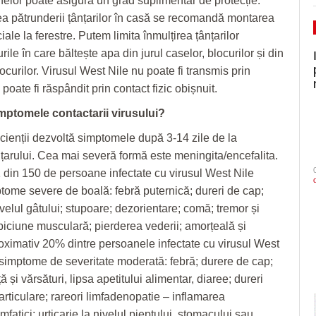
nelor poate asigura un grad suplimentar de protecție.
ea pătrunderii țânțarilor în casă se recomandă montarea
ale la ferestre. Putem limita înmulțirea țânțarilor
ile în care băltește apa din jurul caselor, blocurilor și din
ocurilor. Virusul West Nile nu poate fi transmis prin
 poate fi răspândit prin contact fizic obișnuit.
mptomele contactarii virusului?
cienții dezvoltă simptomele după 3-14 zile de la
nțarului. Cea mai severă formă este meningita/encefalita.
 din 150 de persoane infectate cu virusul West Nile
tome severe de boală: febră puternică; dureri de cap;
nivelul gâtului; stupoare; dezorientare; comă; tremor și
abiciune musculară; pierderea vederii; amorțeală și
roximativ 20% dintre persoanele infectate cu virusul West
 simptome de severitate moderată: febră; durere de cap;
ă și vărsături, lipsa apetitului alimentar, diaree; dureri
articulare; rareori limfadenopatie – inflamarea
imfatici; urticarie la nivelul pieptului, stomacului sau