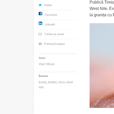
Publică Timiș
Twitter
West Nile. Ex
la granița cu
Facebook
Linkedin
Trimite pe email
Printează pagina
Autor
Vlad Stoian
Etichete
boala
,
tantari
,
virus
,
west
nile