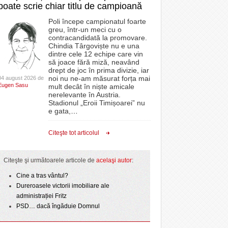
poate scrie chiar titlu de campioană
Poli începe campionatul foarte
greu, într-un meci cu o
contracandidată la promovare.
Chindia Târgoviște nu e una
dintre cele 12 echipe care vin
să joace fără miză, neavând
drept de joc în prima divizie, iar
noi nu ne-am măsurat forța mai
04 august 2026 de
Eugen Sasu
mult decât în niște amicale
nerelevante în Austria.
Stadionul „Eroii Timișoarei” nu
e gata,
…
Citeşte tot articolul
Citeşte şi următoarele articole de
acelaşi autor
:
Cine a tras vântul?
Dureroasele victorii imobiliare ale
administrației Fritz
PSD… dacă îngăduie Domnul