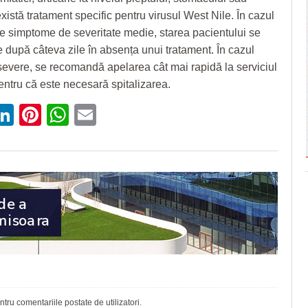
xistă tratament specific pentru virusul West Nile. În cazul
de simptome de severitate medie, starea pacientului se
 după câteva zile în absența unui tratament. În cazul
evere, se recomandă apelarea cât mai rapidă la serviciul
entru că este necesară spitalizarea.
ebook
witter
LinkedIn
Pinterest
WhatsApp
Email
ru comentariile postate de utilizatori.