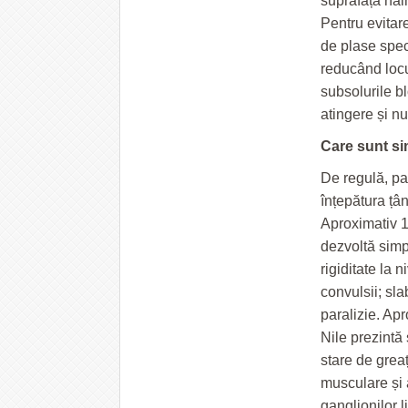
suprafața hai
Pentru evitar
de plase speci
reducând locur
subsolurile bl
atingere și nu
Care sunt si
De regulă, pa
înțepătura țâ
Aproximativ 1
dezvoltă simp
rigiditate la 
convulsii; sl
paralizie. Ap
Nile prezintă
stare de greaț
musculare și 
ganglionilor l