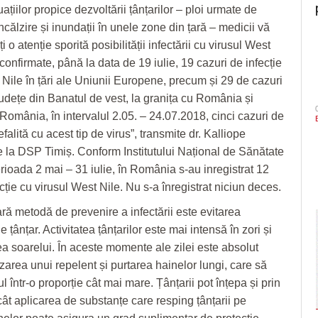
ațiilor propice dezvoltării țânțarilor – ploi urmate de
călzire și inundații în unele zone din țară – medicii vă
i o atenție sporită posibilității infectării cu virusul West
 confirmate, până la data de 19 iulie, 19 cazuri de infecție
 Nile în țări ale Uniunii Europene, precum și 29 de cazuri
 județe din Banatul de vest, la granița cu România și
 România, în intervalul 2.05. – 24.07.2018, cinci cazuri de
lită cu acest tip de virus”, transmite dr. Kalliope
e la DSP Timiș. Conform Institutului Național de Sănătate
erioada 2 mai – 31 iulie, în România s-au inregistrat 12
cție cu virusul West Nile. Nu s-a înregistrat niciun deces.
ă metodă de prevenire a infectării este evitarea
e țânțar. Activitatea țânțarilor este mai intensă în zori și
 soarelui. În aceste momente ale zilei este absolut
zarea unui repelent și purtarea hainelor lungi, care să
 într-o proporție cât mai mare. Țânțarii pot înțepa și prin
cât aplicarea de substanțe care resping țânțarii pe