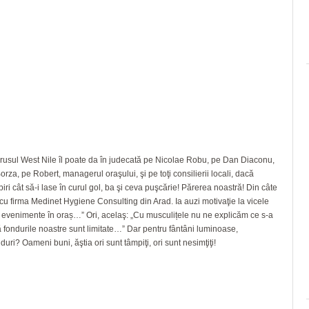
virusul West Nile îl poate da în judecată pe Nicolae Robu, pe Dan Diaconu,
rza, pe Robert, managerul oraşului, şi pe toţi consilierii locali, dacă
iri cât să-i lase în curul gol, ba şi ceva puşcărie! Părerea noastră! Din câte
cu firma Medinet Hygiene Consulting din Arad. Ia auzi motivaţie la vicele
t evenimente în oraș…” Ori, acelaş: „Cu musculițele nu ne explicăm ce s-a
să fondurile noastre sunt limitate…” Dar pentru fântâni luminoase,
uri? Oameni buni, ăştia ori sunt tâmpiţi, ori sunt nesimţiţi!