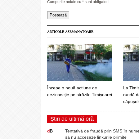
Campurile notate cu
*
sunt obligatorii
ARTICOLE ASEMĂNĂTOARE
Începe o nouă acțiune de
La Timi
dezinsecție pe străzile Timișoarei
rundă d
căpușelo
Știri de ultimă oră
d
B
Tentativă de fraudă prin SMS în numel
să nu acceseze linkurile primite