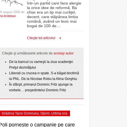
CLIPURI VIDEO
într-un partid care face alergie
- 3 August 2026
- 1
proiectelor derulate de instituție din fonduri
omovare
la orice idee de reformă. Ba
Ziua Timișoarei – City Celebration. Programul
- 11 December 2025
JOCURI ONLINE
europene/FOTO
chiar era un tip mai curăţel,
05 august 2026 de
amentul cu o victorie
- 3 August 2026
Ino Ardelean
ultimei zile
decent, care stăpânea limba
DIVERSE
română, având un lexic mai
- 25 July 2026
ANAF oferă persoanelor fizice posibilitatea să
dicat
odus
bogat de 100 de
…
Sărbătoarea continuă! Zeci de mii de oameni
beneficieze de Declarația Unică 212
FARMACII DIN
învins o echipă de
- 25 November 2025
au celebrat a treia seară la rând Ziua Timișoarei
precompletată
TIMIŞOARA
Citeşte tot articolul
uly 2026
- 2 August 2026
HARTA TIMIŞOAREI
Romanian Business Leaders lansează RBL
View all
- 19 November
Banat, prima filială din vestul țării
NL
LICEE, ŞCOLI ŞI
Citeşte şi următoarele articole de
acelaşi autor:
2025
e la
GRĂDINIŢE DIN TIMIŞ
July
De la bancul cu vameşii la ziua scadenţei.
View all
PRIMĂRIILE DIN TIMIŞ
Preţul dezmăţului
Liberali cu crucea-n spate. S-a băgat doctrină
SFATUL MEDICULUI
la PNL. De la Nicolae Robu la Alina Gorghiu
SFATURI JURIDICE
În sfârşit, primarul Dominic Fritz ajunge la
vorbele… preşedintelui Dominic Fritz
Grădina Taicii Domnului
,
Opinii
,
Ultima ora
Poli pornește o campanie pe care