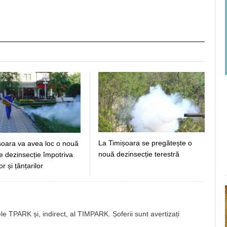
La Timișoara se pregătește o
șoara va avea loc o nouă
nouă dezinsecție terestră
e dezinsecție împotriva
r și țânțarilor
e TPARK și, indirect, al TIMPARK. Șoferii sunt avertizați