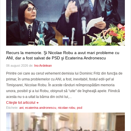
Recurs la memorie. Şi Nicolae Robu a avut mari probleme cu
ANI, dar a fost salvat de PSD şi Ecaterina Andronescu
06 august 2026 de:
Ino Ardelean
Printre cei care au cerut vehement demisia lui Dominic Fritz din funcţia de
primar, în urma problemelor cu ANI, a fost, inevitabil, fostul edil-şef al
Timişoarei, Nicolae Robu. În aceste rânduri reîmprospătăm memoria
unora, posibil şi a lui Robu, obişnuit să “uite” de îngheaţă apele. Fiindcă
acesta nu s-a uitat la bârna din ochii lui,...
Citeşte tot articolul
Etichete:
ani
,
ecaterina andronescu
,
nicolae robu
,
psd