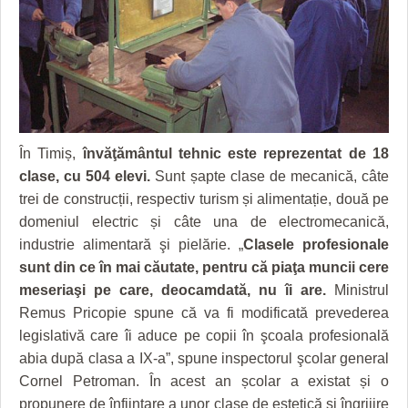
GRĂDINA TAICII DOMNULUI
CRONICĂ DE FILM
ACCIDENTE
ZIARISTU’ DE TERASĂ
UNDE MERGEM
ANUNŢURI
CU OIŞTEA-N KIERKEGAARD
FILME DOCUMENTARE
INFO SI UTILE
FINANŢĂRI DE LA A LA Z
CLIPURI VIDEO
CULTURA
PE SURSE
JOCURI ONLINE
INVATAMANT
În Timiș,
învăţământul tehnic este reprezentat de 18
clase, cu 504 elevi.
Sunt șapte clase de mecanică, câte
JUSTITIE
trei de construcții, respectiv turism și alimentație, două pe
domeniul electric și câte una de electromecanică,
FILME DOCUMENTARE
industrie alimentară şi pielărie. „
Clasele profesionale
CLIPURI VIDEO
sunt din ce în mai căutate, pentru că piaţa muncii cere
meseriaşi pe care, deocamdată, nu îi are.
Ministrul
JOCURI ONLINE
Remus Pricopie spune că va fi modificată prevederea
legislativă care îi aduce pe copii în şcoala profesională
DIVERSE
abia după clasa a IX-a”, spune inspectorul şcolar general
FARMACII DIN TIMIŞOARA
Cornel Petroman. În acest an școlar a existat și o
propunere de înființare a unor clase de estetică şi îngrijire