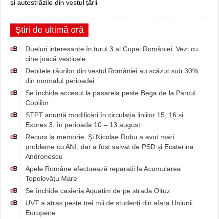
și autostrăzile din vestul țării
Știri de ultimă oră
Dueluri interesante în turul 3 al Cupei României. Vezi cu
d
B
cine joacă vesticele
Debitele râurilor din vestul României au scăzut sub 30%
d
B
din normalul perioadei
Se închide accesul la pasarela peste Bega de la Parcul
d
B
Copiilor
STPT anunță modificări în circulația liniilor 15, 16 și
d
B
Expres 3, în perioada 10 – 13 august
Recurs la memorie. Şi Nicolae Robu a avut mari
d
B
probleme cu ANI, dar a fost salvat de PSD şi Ecaterina
Andronescu
Apele Române efectuează reparații la Acumularea
d
B
Topolovățu Mare
Se închide casieria Aquatim de pe strada Oituz
d
B
UVT a atras peste trei mii de studenți din afara Uniunii
d
B
Europene