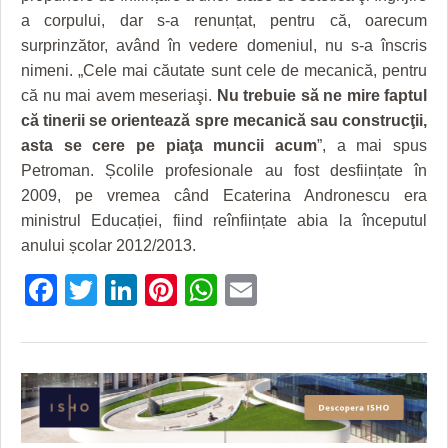
HARTA TIMIŞOAREI
a corpului, dar s-a renunțat, pentru că, oarecum
surprinzător, având în vedere domeniul, nu s-a înscris
LICEE, ŞCOLI ŞI GRĂDINIŢE DIN TIMIŞ
nimeni. „Cele mai căutate sunt cele de mecanică, pentru
PRIMĂRIILE DIN TIMIŞ
că nu mai avem meseriaşi.
Nu trebuie să ne mire faptul
că tinerii se orientează spre mecanică sau construcţii,
SFATUL MEDICULUI
asta se cere pe piaţa muncii acum
”, a mai spus
Petroman. Școlile profesionale au fost desființate în
SFATURI JURIDICE
2009, pe vremea când Ecaterina Andronescu era
ministrul Educației, fiind reînființate abia la începutul
anului școlar 2012/2013.
Facebook
Twitter
LinkedIn
Pinterest
WhatsApp
Email