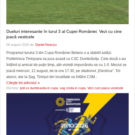
Dueluri interesante în turul 3 al Cupei României. Vezi cu cine
joacă vesticele
06 august 2026 de:
Daniel Neacșu
Programul turului 3 din Cupa României Betano s-a stabilit astăzi.
Politehnica Timișoara va juca acasă cu CSC Dumbrăvița. Cele două s-au
întâlnit și amical de puțin timp, alb-violeții impunându-se cu 1-0. Meciul se
joacă miercuri, 12 august, de la ora 17.30, pe stadionul „Electrica”. Tot
atunci, dar la Șag, Timișul din localitate va întâlni CSM...
Citeşte tot articolul
Etichete:
poli vs dumbravita in cupa
,
sag resita in cupa
,
Vezi cum joaca vesticele