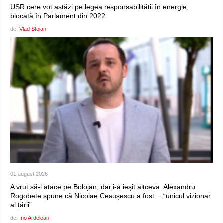
USR cere vot astăzi pe legea responsabilității în energie,
blocată în Parlament din 2022
de:
Vlad Stoian
01 august 2026
A vrut să-l atace pe Bolojan, dar i-a ieşit altceva. Alexandru
Rogobete spune că Nicolae Ceauşescu a fost… “unicul vizionar
al țării”
de:
Ino Ardelean