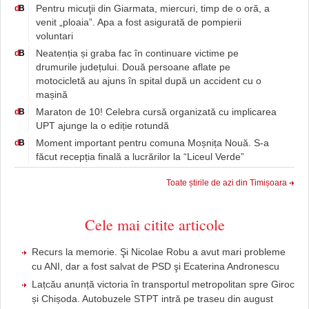
Pentru micuţii din Giarmata, miercuri, timp de o oră, a
d
B
venit „ploaia”. Apa a fost asigurată de pompierii
voluntari
Neatenția și graba fac în continuare victime pe
d
B
drumurile județului. Două persoane aflate pe
motocicletă au ajuns în spital după un accident cu o
mașină
Maraton de 10! Celebra cursă organizată cu implicarea
d
B
UPT ajunge la o ediție rotundă
Moment important pentru comuna Moșnița Nouă. S-a
d
B
făcut recepția finală a lucrărilor la “Liceul Verde”
Toate știrile de azi din Timișoara
Cele mai citite articole
Recurs la memorie. Şi Nicolae Robu a avut mari probleme
cu ANI, dar a fost salvat de PSD şi Ecaterina Andronescu
Lațcău anunță victoria în transportul metropolitan spre Giroc
și Chișoda. Autobuzele STPT intră pe traseu din august