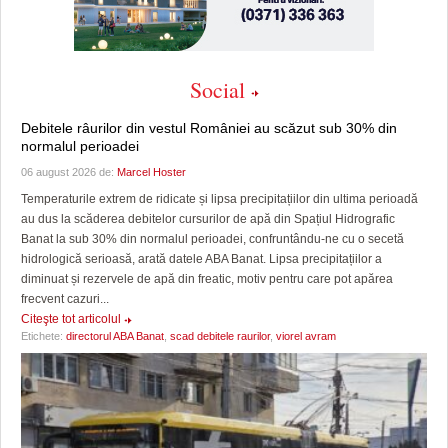
Social
Debitele râurilor din vestul României au scăzut sub 30% din
normalul perioadei
06 august 2026 de:
Marcel Hoster
Temperaturile extrem de ridicate și lipsa precipitațiilor din ultima perioadă
au dus la scăderea debitelor cursurilor de apă din Spațiul Hidrografic
Banat la sub 30% din normalul perioadei, confruntându-ne cu o secetă
hidrologică serioasă, arată datele ABA Banat. Lipsa precipitațiilor a
diminuat și rezervele de apă din freatic, motiv pentru care pot apărea
frecvent cazuri...
Citeşte tot articolul
Etichete:
directorul ABA Banat
,
scad debitele raurilor
,
viorel avram