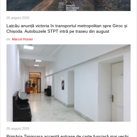
05 august 2026
Lațcău anunță victoria în transportul metropolitan spre Giroc și
Chișoda. Autobuzele STPT intră pe traseu din august
de:
Marcel Hoster
05 august 2026
Primăria Timișoara acceptă extrase de carte funciară mai vechi