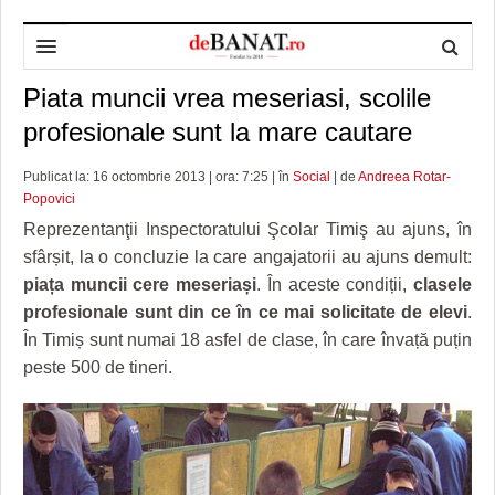
Piata muncii vrea meseriasi, scolile
HOME
profesionale sunt la mare cautare
ADMINISTRAȚIE
DESPRE NOI
Publicat la: 16 octombrie 2013 | ora: 7:25 | în
Social
| de
Andreea Rotar-
POLITICĂ
REDACȚIA DEBANAT
PRIMĂRIA TIMIŞOARA
Popovici
SPORT
POLITICA DE COOKIES
CONSILIUL JUDEŢEAN TIMIŞ
POLITICA
Reprezentanţii Inspectoratului Şcolar Timiş au ajuns, în
sfârșit, la o concluzie la care angajatorii au ajuns demult:
OPINII
POLITICA DE CONFIDENȚIALITATE
PREFECTURA TIMIŞ
POLI TIMISOARA
piața muncii cere meseriași
. În aceste condiții,
clasele
profesionale sunt din ce în ce mai solicitate de elevi
.
TIMP LIBER ȘI CULTURĂ
FOTBAL JUDETEAN
DOSARELE DEBANAT
În Timiș sunt numai 18 asfel de clase, în care învață puțin
ECONOMIC
ALTE SPORTURI
ETICA LUCIDITĂȚII ASISTATE
TIMP LIBER
peste 500 de tineri.
SĂNĂTATE
JURNAL DE CAMPANIE
ULTRAMARIN VA RECOMANDA
AFACERI
MAI MULTE
ZÂMBETE AMARE
CULTURA