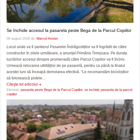
Se închide accesul la pasarela peste Bega de la Parcul Copiilor
06 august 2026 de:
Marcel Hoster
Locul unde va fi șantierul Pasarelei Îndrăgostiților va fi îngrădit de către
constructor în zilele următoare, a anunțat Primăria Timișoara. Pe durata
lucrărilor accesul dinspre promenadă către Parcul Copiilor va fi închis.
Urmează relocarea utilităților de pe pasarelă, pentru ca până la finalul
acestei luni să înceapă demolarea efectivă. “Le recomandăm bicicliștilor
să folosească pistele...
Citeşte tot articolul
Etichete:
pasarela peste Bega de la Parcul Copiilor
,
se inchide pasarela de la parcul
copiilor