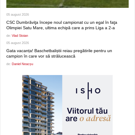
05 august 2026
CSC Dumbrăviţa începe noul campionat cu un egal în faţa
Olimpiei Satu Mare, ultima echipă care a prins Liga a 2-a
de:
Vlad Stoian
05 august 2026
Gata vacanța! Baschetbaliștii reiau pregătirile pentru un
campion în care vor să strălucească
de:
Daniel Neacșu