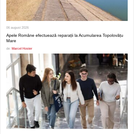
06 august 2026
Apele Române efectuează reparații la Acumularea Topolovățu
Mare
de:
Marcel Hoster