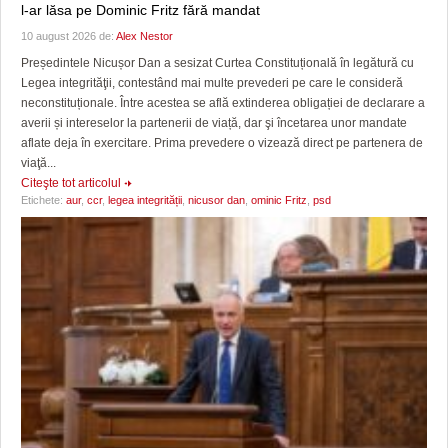
l-ar lăsa pe Dominic Fritz fără mandat
10 august 2026 de:
Alex Nestor
Președintele Nicușor Dan a sesizat Curtea Constituțională în legătură cu
Legea integrităţii, contestând mai multe prevederi pe care le consideră
neconstituționale. Între acestea se află extinderea obligației de declarare a
averii și intereselor la partenerii de viață, dar şi încetarea unor mandate
aflate deja în exercitare. Prima prevedere o vizează direct pe partenera de
viaţă...
Citeşte tot articolul
Etichete:
aur
,
ccr
,
legea integrității
,
nicusor dan
,
ominic Fritz
,
psd