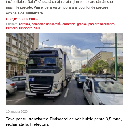
încât utilajele SaluT să poată curăța praful și mizeria care rămân sub
mașinile parcate. Prin eliberarea temporară a locurilor de parcare,
echipele de salubrizare...
Citeşte tot articolul
Etichete:
bordura
,
campanie de toamnă
,
curatenie
,
grafice
,
parcare alternativa
,
Primaria Timisoara
,
SaluT
10 august 2026
Taxa pentru tranzitarea Timișoarei de vehiculele peste 3,5 tone,
reclamată la Prefectură