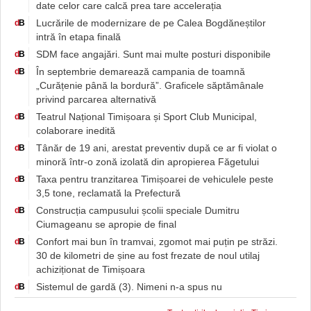
date celor care calcă prea tare accelerația
Lucrările de modernizare de pe Calea Bogdăneștilor
d
B
intră în etapa finală
SDM face angajări. Sunt mai multe posturi disponibile
d
B
În septembrie demarează campania de toamnă
d
B
„Curățenie până la bordură”. Graficele săptămânale
privind parcarea alternativă
Teatrul Național Timișoara și Sport Club Municipal,
d
B
colaborare inedită
Tânăr de 19 ani, arestat preventiv după ce ar fi violat o
d
B
minoră într-o zonă izolată din apropierea Făgetului
Taxa pentru tranzitarea Timișoarei de vehiculele peste
d
B
3,5 tone, reclamată la Prefectură
Construcția campusului școlii speciale Dumitru
d
B
Ciumageanu se apropie de final
Confort mai bun în tramvai, zgomot mai puțin pe străzi.
d
B
30 de kilometri de șine au fost frezate de noul utilaj
achiziționat de Timișoara
Sistemul de gardă (3). Nimeni n-a spus nu
d
B