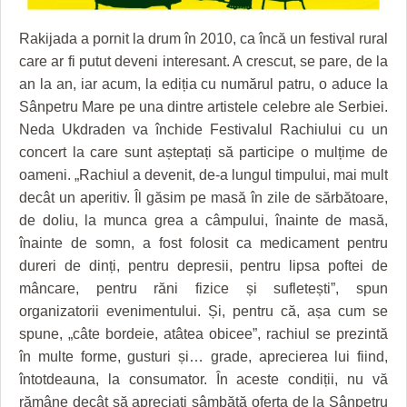
HARTA TIMIŞOAREI
Rakijada a pornit la drum în 2010, ca încă un festival rural
LICEE, ŞCOLI ŞI GRĂDINIŢE DIN TIMIŞ
care ar fi putut deveni interesant. A crescut, se pare, de la
PRIMĂRIILE DIN TIMIŞ
an la an, iar acum, la ediția cu numărul patru, o aduce la
Sânpetru Mare pe una dintre artistele celebre ale Serbiei.
SFATUL MEDICULUI
Neda Ukdraden va închide Festivalul Rachiului cu un
concert la care sunt așteptați să participe o mulțime de
SFATURI JURIDICE
oameni. „Rachiul a devenit, de-a lungul timpului, mai mult
decât un aperitiv. Îl găsim pe masă în zile de sărbătoare,
de doliu, la munca grea a câmpului, înainte de masă,
înainte de somn, a fost folosit ca medicament pentru
dureri de dinți, pentru depresii, pentru lipsa poftei de
mâncare, pentru răni fizice și sufletești”, spun
organizatorii evenimentului. Și, pentru că, așa cum se
spune, „câte bordeie, atâtea obicee”, rachiul se prezintă
în multe forme, gusturi și… grade, aprecierea lui fiind,
întotdeauna, la consumator. În aceste condiții, nu vă
rămâne decât să apreciați sâmbătă oferta de la Sânpetru