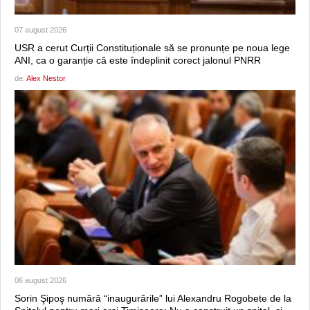
07 august 2026
USR a cerut Curții Constituționale să se pronunțe pe noua lege
ANI, ca o garanție că este îndeplinit corect jalonul PNRR
de:
Alex Nestor
06 august 2026
Sorin Şipoş numără “inaugurările” lui Alexandru Rogobete de la