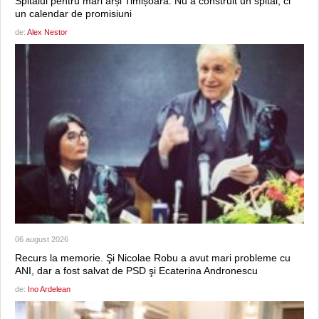
Spitalul pentru mari arși Timișoara: Nu a construit un spital, ci
un calendar de promisiuni
de:
Alex Nestor
06 august 2026
Recurs la memorie. Şi Nicolae Robu a avut mari probleme cu
ANI, dar a fost salvat de PSD şi Ecaterina Andronescu
de:
Ino Ardelean