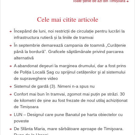
Toate știrile de azi din Timișoara
Cele mai citite articole
Începând de luni, noi restricții de circulație pentru lucrări la
infrastructura rutieră și la liniile de tramvai
În septembrie demarează campania de toamnă „Curățenie
până la bordură”. Graficele săptămânale privind parcarea
alternativă
A abandonat deşeuri la marginea drumului, dar a fost prins
de Poliția Locală Șag cu sprijinul cetățenilor şi al sistemului
de supraveghere video
Sistemul de gardă (3). Nimeni n-a spus nu
Confort mai bun în tramvai, zgomot mai puțin pe străzi. 30
de kilometri de șine au fost frezate de noul utilaj achiziționat
de Timișoara
LUN – Designul care pune Banatul pe harta obiectelor cu
poveste
De Sfânta Maria, mare sărbătoare aproape de Timişoara.