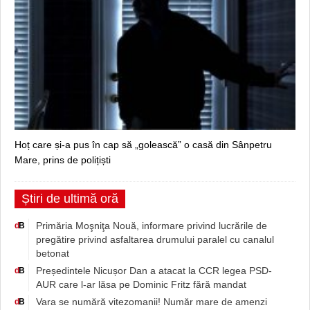
Hoț care și-a pus în cap să „golească” o casă din Sânpetru
Mare, prins de polițiști
Știri de ultimă oră
Primăria Moşniţa Nouă, informare privind lucrările de
d
B
pregătire privind asfaltarea drumului paralel cu canalul
betonat
Președintele Nicușor Dan a atacat la CCR legea PSD-
d
B
AUR care l-ar lăsa pe Dominic Fritz fără mandat
Vara se numără vitezomanii! Număr mare de amenzi
d
B