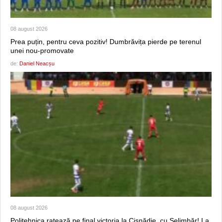
08 august 2026
Prea puțin, pentru ceva pozitiv! Dumbrăvița pierde pe terenul
unei nou-promovate
de:
Daniel Neacșu
08 august 2026
Politehnica ratează pe final victoria la Cisnădie, cu Șelimbăr! La