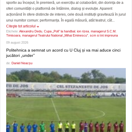
sportiv au început, în premieră, un exercițiu al colaborării, din dorința de a
oferi comunității o platformă de întâlnire, dialog și evoluție. Aparent
acționând în sfere distincte de interes, cele două instituții gravitează în jurul
unui numitor comun: performanța. În egală măsură, atât teatrul, cât...
Citeşte tot articolul
Etichete:
Alexandru Dedu
,
Cupa „Poli” la handbal
,
ion rizea
,
managerul S.C.M.
Timisoara
,
managerul Teatrului National „Mihai Eminescu”
,
scm si tnt impreuna
09 august 2026
Politehnica a semnat un acord cu U Cluj și va mai aduce cinci
jucători „under”
de:
Daniel Neacșu