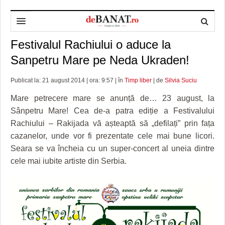
Festivalul Rachiului o aduce la
HOME
Sanpetru Mare pe Neda Ukraden!
ADMINISTRAȚIE
DESPRE NOI
Publicat la: 21 august 2014 | ora: 9:57 | în
Timp liber
| de
Silvia Suciu
POLITICĂ
REDACȚIA DEBANAT
PRIMĂRIA TIMIŞOARA
Mare petrecere mare se anunță de… 23 august, la
SPORT
POLITICA DE COOKIES
CONSILIUL JUDEŢEAN TIMIŞ
POLITICA
Sânpetru Mare! Cea de-a patra ediție a Festivalului
Rachiului – Rakijada vă așteaptă să „defilați” prin fața
OPINII
POLITICA DE CONFIDENȚIALITATE
PREFECTURA TIMIŞ
POLI TIMISOARA
cazanelor, unde vor fi prezentate cele mai bune licori.
TIMP LIBER ȘI CULTURĂ
FOTBAL JUDETEAN
DOSARELE DEBANAT
Seara se va încheia cu un super-concert al uneia dintre
cele mai iubite artiste din Serbia.
ECONOMIC
ALTE SPORTURI
ETICA LUCIDITĂȚII ASISTATE
TIMP LIBER
SĂNĂTATE
JURNAL DE CAMPANIE
ULTRAMARIN VA RECOMANDA
AFACERI
MAI MULTE
ZÂMBETE AMARE
CULTURA