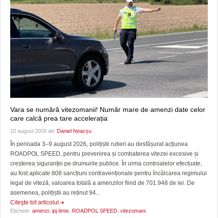
Vara se numără vitezomanii! Număr mare de amenzi date celor
care calcă prea tare accelerația
10 august 2026 de:
Daniel Neacșu
În perioada 3–9 august 2026, polițiștii rutieri au desfășurat acțiunea
ROADPOL SPEED, pentru prevenirea și combaterea vitezei excesive și
creșterea siguranței pe drumurile publice. În urma controalelor efectuate,
au fost aplicate 808 sancțiuni contravenționale pentru încălcarea regimului
legal de viteză, valoarea totală a amenzilor fiind de 701.948 de lei. De
asemenea, polițiștii au reținut 94...
Citeşte tot articolul
Etichete:
amenzi
,
ipj timis
,
ROADPOL SPEED
,
vitezomani