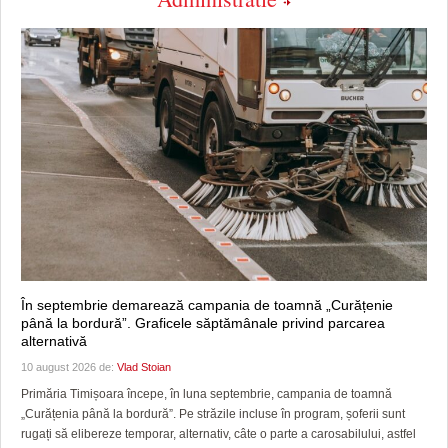
În septembrie demarează campania de toamnă „Curățenie
până la bordură”. Graficele săptămânale privind parcarea
alternativă
10 august 2026 de:
Vlad Stoian
Primăria Timișoara începe, în luna septembrie, campania de toamnă
„Curățenia până la bordură”. Pe străzile incluse în program, șoferii sunt
rugați să elibereze temporar, alternativ, câte o parte a carosabilului, astfel