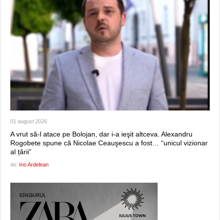
01 august 2026
A vrut să-l atace pe Bolojan, dar i-a ieşit altceva. Alexandru
Rogobete spune că Nicolae Ceauşescu a fost… “unicul vizionar
al țării”
de:
Ino Ardelean