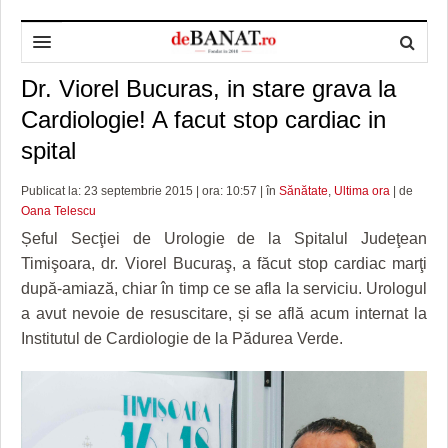
Dr. Viorel Bucuras, in stare grava la
HOME
Cardiologie! A facut stop cardiac in
ADMINISTRAȚIE
DESPRE NOI
spital
POLITICĂ
REDACȚIA DEBANAT
PRIMĂRIA TIMIŞOARA
Publicat la: 23 septembrie 2015 | ora: 10:57 | în
Sănătate
,
Ultima ora
| de
SPORT
POLITICA DE COOKIES
CONSILIUL JUDEŢEAN TIMIŞ
POLITICA
Oana Telescu
Șeful Secţiei de Urologie de la Spitalul Judeţean
OPINII
POLITICA DE CONFIDENȚIALITATE
PREFECTURA TIMIŞ
POLI TIMISOARA
Timişoara, dr. Viorel Bucuraş, a făcut stop cardiac marţi
după-amiază, chiar în timp ce se afla la serviciu. Urologul
TIMP LIBER ȘI CULTURĂ
FOTBAL JUDETEAN
DOSARELE DEBANAT
a avut nevoie de resuscitare, și se află acum internat la
ECONOMIC
ALTE SPORTURI
ETICA LUCIDITĂȚII ASISTATE
TIMP LIBER
Institutul de Cardiologie de la Pădurea Verde.
SĂNĂTATE
JURNAL DE CAMPANIE
ULTRAMARIN VA RECOMANDA
AFACERI
MAI MULTE
ZÂMBETE AMARE
CULTURA