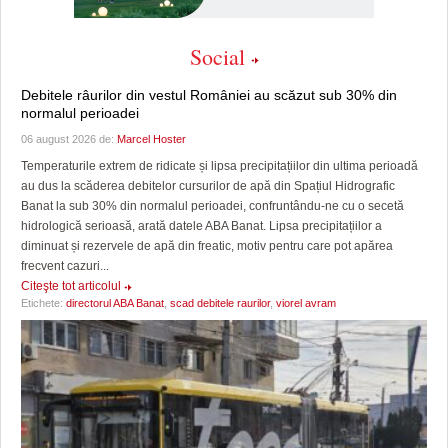
Social
Debitele râurilor din vestul României au scăzut sub 30% din
normalul perioadei
06 august 2026 de:
Marcel Hoster
Temperaturile extrem de ridicate și lipsa precipitațiilor din ultima perioadă
au dus la scăderea debitelor cursurilor de apă din Spațiul Hidrografic
Banat la sub 30% din normalul perioadei, confruntându-ne cu o secetă
hidrologică serioasă, arată datele ABA Banat. Lipsa precipitațiilor a
diminuat și rezervele de apă din freatic, motiv pentru care pot apărea
frecvent cazuri...
Citeşte tot articolul
Etichete:
directorul ABA Banat
,
scad debitele raurilor
,
viorel avram