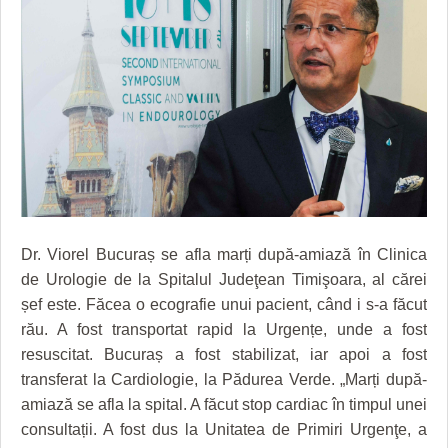
GRĂDINA TAICII DOMNULUI
CRONICĂ DE FILM
ACCIDENTE
ZIARISTU’ DE TERASĂ
UNDE MERGEM
ANUNŢURI
CU OIŞTEA-N KIERKEGAARD
FILME DOCUMENTARE
INFO SI UTILE
FINANŢĂRI DE LA A LA Z
CLIPURI VIDEO
CULTURA
PE SURSE
JOCURI ONLINE
INVATAMANT
JUSTITIE
FILME DOCUMENTARE
Dr. Viorel Bucuraș se afla marți după-amiază în Clinica
de Urologie de la Spitalul Judeţean Timişoara, al cărei
CLIPURI VIDEO
șef este. Făcea o ecografie unui pacient, când i s-a făcut
rău. A fost transportat rapid la Urgențe, unde a fost
JOCURI ONLINE
resuscitat. Bucuraș a fost stabilizat, iar apoi a fost
DIVERSE
transferat la Cardiologie, la Pădurea Verde. „Marți după-
amiază se afla la spital. A făcut stop cardiac în timpul unei
FARMACII DIN TIMIŞOARA
consultații. A fost dus la Unitatea de Primiri Urgenţe, a