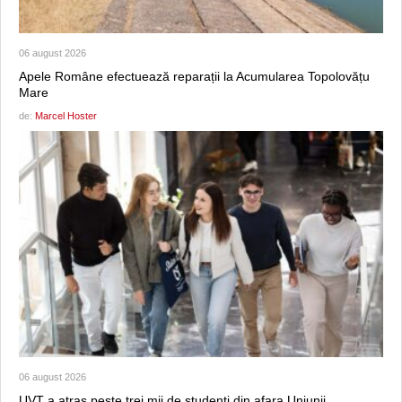
06 august 2026
Apele Române efectuează reparații la Acumularea Topolovățu
Mare
de:
Marcel Hoster
06 august 2026
UVT a atras peste trei mii de studenți din afara Uniunii