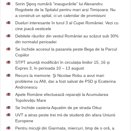
Sorin Şipoş numără “inaugurările” lui Alexandru
d
B
Rogobete de la Spitalul pentru mari arși Timișoara: Nu
a construit un spital, ci un calendar de promisiuni
Dueluri interesante în turul 3 al Cupei României. Vezi cu
d
B
cine joacă vesticele
Debitele râurilor din vestul României au scăzut sub 30%
d
B
din normalul perioadei
Se închide accesul la pasarela peste Bega de la Parcul
d
B
Copiilor
STPT anunță modificări în circulația liniilor 15, 16 și
d
B
Expres 3, în perioada 10 – 13 august
Recurs la memorie. Şi Nicolae Robu a avut mari
d
B
probleme cu ANI, dar a fost salvat de PSD şi Ecaterina
Andronescu
Apele Române efectuează reparații la Acumularea
d
B
Topolovățu Mare
Se închide casieria Aquatim de pe strada Oituz
d
B
UVT a atras peste trei mii de studenți din afara Uniunii
d
B
Europene
Pentru micuţii din Giarmata, miercuri, timp de o oră, a
d
B