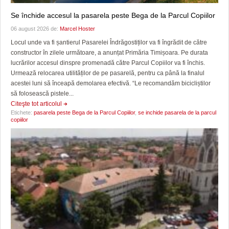
Se închide accesul la pasarela peste Bega de la Parcul Copiilor
06 august 2026 de:
Marcel Hoster
Locul unde va fi șantierul Pasarelei Îndrăgostiților va fi îngrădit de către
constructor în zilele următoare, a anunțat Primăria Timișoara. Pe durata
lucrărilor accesul dinspre promenadă către Parcul Copiilor va fi închis.
Urmează relocarea utilităților de pe pasarelă, pentru ca până la finalul
acestei luni să înceapă demolarea efectivă. “Le recomandăm bicicliștilor
să folosească pistele...
Citeşte tot articolul
Etichete:
pasarela peste Bega de la Parcul Copiilor
,
se inchide pasarela de la parcul
copiilor