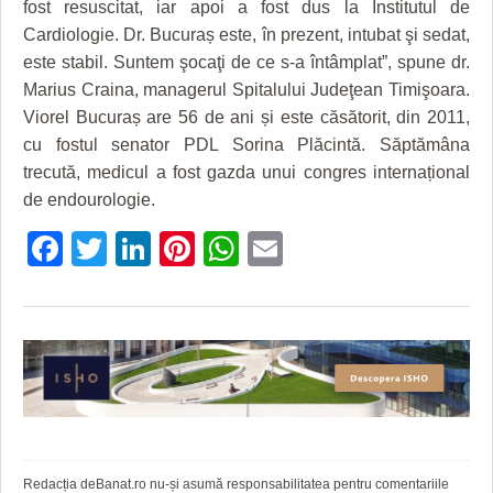
fost resuscitat, iar apoi a fost dus la Institutul de
HARTA TIMIŞOAREI
Cardiologie. Dr. Bucuraș este, în prezent, intubat şi sedat,
LICEE, ŞCOLI ŞI GRĂDINIŢE DIN TIMIŞ
este stabil. Suntem şocaţi de ce s-a întâmplat”, spune dr.
Marius Craina, managerul Spitalului Judeţean Timişoara.
PRIMĂRIILE DIN TIMIŞ
Viorel Bucuraș are 56 de ani și este căsătorit, din 2011,
SFATUL MEDICULUI
cu fostul senator PDL Sorina Plăcintă. Săptămâna
trecută, medicul a fost gazda unui congres internațional
SFATURI JURIDICE
de endourologie.
Facebook
Twitter
LinkedIn
Pinterest
WhatsApp
Email
Redacția deBanat.ro nu-și asumă responsabilitatea pentru comentariile