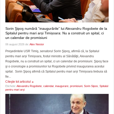
Sorin Şipoş numără “inaugurările” lui Alexandru Rogobete de la
Spitalul pentru mari arși Timișoara: Nu a construit un spital, ci
un calendar de promisiuni
06 august 2026 de:
Alex Nestor
Preşedintele USR Timiş, senatorul Sorin Şipoş, afirmă că, la Spitalul
pentru mari arși Timișoara, fostul ministru al Sănătăţii, Alexandru
Rogobete, nu a construit un spital, ci un calendar de promisiuni. Şipoş face
şi o cronologie a promisiunilor lui Rogobete privind inaugurarea acestui
spital. Sorin Şipoş afirmă că Spitalul pentru mari arși Timișoara trebuia să
fie...
Citeşte tot articolul
Etichete:
Alexandru Rogobete
,
calendar
,
inaugurare
,
promisiuni
,
Sorin Sipos
,
Spitalul
pentru mari arși