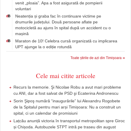
venit „ploaia”. Apa a fost asigurată de pompierii
voluntari
Neatenția și graba fac în continuare victime pe
d
B
drumurile județului. Două persoane aflate pe
motocicletă au ajuns în spital după un accident cu o
mașină
Maraton de 10! Celebra cursă organizată cu implicarea
d
B
UPT ajunge la o ediție rotundă
Toate știrile de azi din Timișoara
Cele mai citite articole
Recurs la memorie. Şi Nicolae Robu a avut mari probleme
cu ANI, dar a fost salvat de PSD şi Ecaterina Andronescu
Sorin Şipoş numără “inaugurările” lui Alexandru Rogobete
de la Spitalul pentru mari arși Timișoara: Nu a construit un
spital, ci un calendar de promisiuni
Lațcău anunță victoria în transportul metropolitan spre Giroc
și Chișoda. Autobuzele STPT intră pe traseu din august