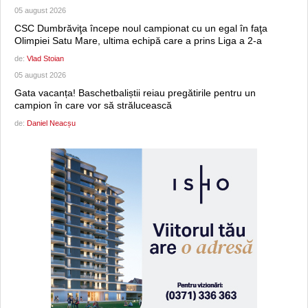
05 august 2026
CSC Dumbrăviţa începe noul campionat cu un egal în faţa
Olimpiei Satu Mare, ultima echipă care a prins Liga a 2-a
de:
Vlad Stoian
05 august 2026
Gata vacanța! Baschetbaliștii reiau pregătirile pentru un
campion în care vor să strălucească
de:
Daniel Neacșu