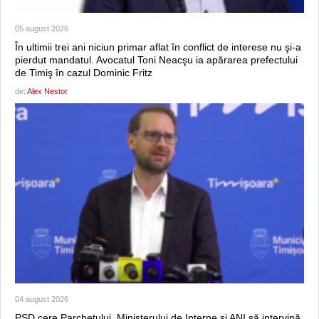
05 august 2026
În ultimii trei ani niciun primar aflat în conflict de interese nu şi-a
pierdut mandatul. Avocatul Toni Neacşu ia apărarea prefectului
de Timiş în cazul Dominic Fritz
de:
Alex Nestor
04 august 2026
PSD cere Parchetului, Ministerului de Interne şi ANI să intervină