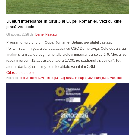
Dueluri interesante în turul 3 al Cupei României. Vezi cu cine
joacă vesticele
06 august 2026 de:
Daniel Neacșu
Programul turului 3 din Cupa României Betano s-a stabilit astăzi.
Politehnica Timișoara va juca acasă cu CSC Dumbrăvița. Cele două s-au
întâlnit și amical de puțin timp, alb-violeții impunându-se cu 1-0. Meciul se
joacă miercuri, 12 august, de la ora 17.30, pe stadionul „Electrica”. Tot
atunci, dar la Șag, Timișul din localitate va întâlni CSM...
Citeşte tot articolul
Etichete:
poli vs dumbravita in cupa
,
sag resita in cupa
,
Vezi cum joaca vesticele