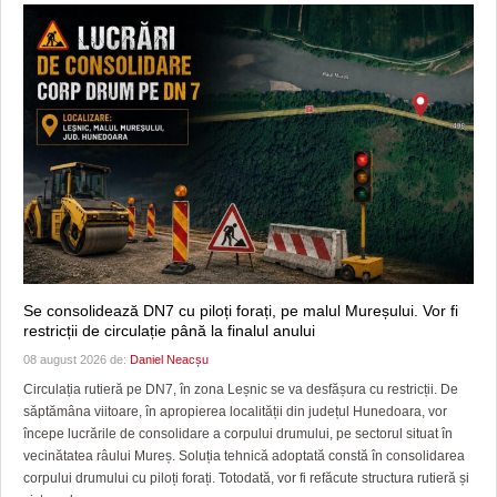
Se consolidează DN7 cu piloți forați, pe malul Mureșului. Vor fi
restricții de circulație până la finalul anului
08 august 2026 de:
Daniel Neacșu
Circulația rutieră pe DN7, în zona Leșnic se va desfășura cu restricții. De
săptămâna viitoare, în apropierea localității din județul Hunedoara, vor
începe lucrările de consolidare a corpului drumului, pe sectorul situat în
vecinătatea râului Mureș. Soluția tehnică adoptată constă în consolidarea
corpului drumului cu piloți forați. Totodată, vor fi refăcute structura rutieră și