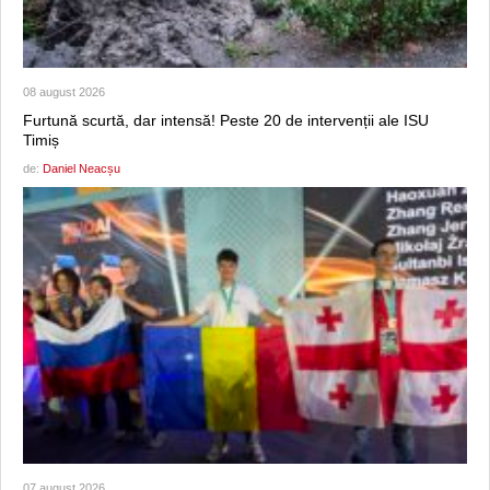
08 august 2026
Furtună scurtă, dar intensă! Peste 20 de intervenții ale ISU
Timiș
de:
Daniel Neacșu
07 august 2026