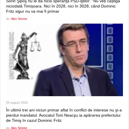
Sorin Şipoş nu le dă nicio speranţă PSD-iştilor: “Nu veți câștiga
niciodată Timișoara. Nici în 2028, nici în 3028, când Dominic
Fritz sigur nu va mai fi primar
de:
Alex Nestor
05 august 2026
În ultimii trei ani niciun primar aflat în conflict de interese nu şi-a
pierdut mandatul. Avocatul Toni Neacşu ia apărarea prefectului
de Timiş în cazul Dominic Fritz
de:
Alex Nestor