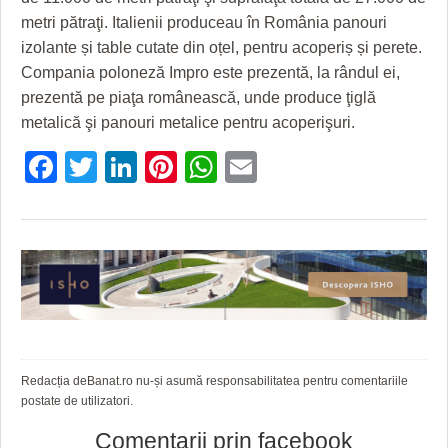
HARTA TIMIŞOAREI
metri pătraţi. Italienii produceau în România panouri
izolante și table cutate din oțel, pentru acoperiș și perete.
LICEE, ŞCOLI ŞI GRĂDINIŢE DIN TIMIŞ
Compania poloneză Impro este prezentă, la rândul ei,
PRIMĂRIILE DIN TIMIŞ
prezentă pe piaţa românească, unde produce ţiglă
metalică şi panouri metalice pentru acoperişuri.
SFATUL MEDICULUI
Facebook
Twitter
LinkedIn
Pinterest
WhatsApp
Email
SFATURI JURIDICE
Redacția deBanat.ro nu-și asumă responsabilitatea pentru comentariile
postate de utilizatori.
Comentarii prin facebook