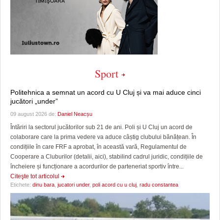
Sport
Politehnica a semnat un acord cu U Cluj și va mai aduce cinci
jucători „under”
09 august 2026 de:
Daniel Neacșu
Întăriri la sectorul jucătorilor sub 21 de ani. Poli și U Cluj un acord de
colaborare care la prima vedere va aduce câștig clubului bănățean. În
condițiile în care FRF a aprobat, în această vară, Regulamentul de
Cooperare a Cluburilor (detalii, aici), stabilind cadrul juridic, condițiile de
încheiere și funcționare a acordurilor de parteneriat sportiv între...
Citeşte tot articolul
Etichete:
dinu bara
,
jucatori under
,
poli acord cu u cluj
,
radu constantea