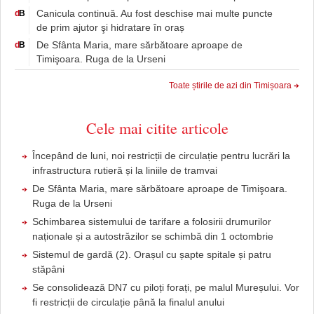
Canicula continuă. Au fost deschise mai multe puncte
d
B
de prim ajutor şi hidratare în oraș
De Sfânta Maria, mare sărbătoare aproape de
d
B
Timişoara. Ruga de la Urseni
Toate știrile de azi din Timișoara
Cele mai citite articole
Începând de luni, noi restricții de circulație pentru lucrări la
infrastructura rutieră și la liniile de tramvai
De Sfânta Maria, mare sărbătoare aproape de Timişoara.
Ruga de la Urseni
Schimbarea sistemului de tarifare a folosirii drumurilor
naționale și a autostrăzilor se schimbă din 1 octombrie
Sistemul de gardă (2). Orașul cu șapte spitale și patru
stăpâni
Se consolidează DN7 cu piloți forați, pe malul Mureșului. Vor
fi restricții de circulație până la finalul anului