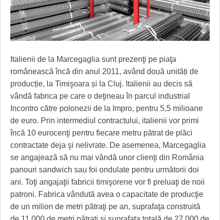
GRĂDINA TAICII DOMNULUI
CRONICĂ DE FILM
ACCIDENTE
ZIARISTU’ DE TERASĂ
UNDE MERGEM
ANUNŢURI
CU OIŞTEA-N KIERKEGAARD
FILME DOCUMENTARE
INFO SI UTILE
Italienii de la Marcegaglia sunt prezenţi pe piaţa
FINANŢĂRI DE LA A LA Z
CLIPURI VIDEO
CULTURA
românească încă din anul 2011, având două unități de
PE SURSE
JOCURI ONLINE
INVATAMANT
producție, la Timişoara și la Cluj. Italienii au decis să
vândă fabrica pe care o deţineau în parcul industrial
JUSTITIE
Incontro către polonezii de la Impro, pentru 5,5 milioane
de euro. Prin intermediul contractului, italienii vor primi
FILME DOCUMENTARE
încă 10 eurocenţi pentru fiecare metru pătrat de plăci
CLIPURI VIDEO
contractate deja şi nelivrate. De asemenea, Marcegaglia
se angajează să nu mai vândă unor clienţi din România
JOCURI ONLINE
panouri sandwich sau foi ondulate pentru următorii doi
ani. Toţi angajaţii fabricii timişorene vor fi preluaţi de noii
DIVERSE
patroni. Fabrica vândută avea o capacitate de producţie
FARMACII DIN TIMIŞOARA
de un milion de metri pătraţi pe an, suprafaţa construită
de 11.000 de metri pătraţi şi suprafaţa totală de 27.000 de