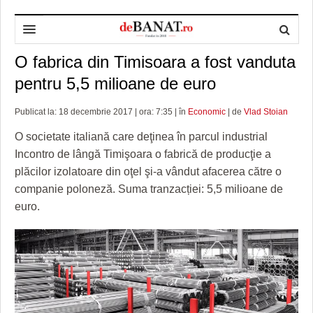
O fabrica din Timisoara a fost vanduta
HOME
pentru 5,5 milioane de euro
ADMINISTRAȚIE
DESPRE NOI
Publicat la: 18 decembrie 2017 | ora: 7:35 | în
Economic
| de
Vlad Stoian
POLITICĂ
REDACȚIA DEBANAT
PRIMĂRIA TIMIŞOARA
O societate italiană care deţinea în parcul industrial
SPORT
POLITICA DE COOKIES
CONSILIUL JUDEŢEAN TIMIŞ
POLITICA
Incontro de lângă Timişoara o fabrică de producţie a
plăcilor izolatoare din oţel şi-a vândut afacerea către o
OPINII
POLITICA DE CONFIDENȚIALITATE
PREFECTURA TIMIŞ
POLI TIMISOARA
companie poloneză. Suma tranzacției: 5,5 milioane de
TIMP LIBER ȘI CULTURĂ
FOTBAL JUDETEAN
DOSARELE DEBANAT
euro.
ECONOMIC
ALTE SPORTURI
ETICA LUCIDITĂȚII ASISTATE
TIMP LIBER
SĂNĂTATE
JURNAL DE CAMPANIE
ULTRAMARIN VA RECOMANDA
AFACERI
MAI MULTE
ZÂMBETE AMARE
CULTURA