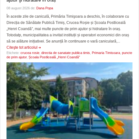
08 august 2026 de:
Dana Popa
În aceste zile de caniculă, Primăria Timişoara a deschis, în colaborare cu
Direcția de Sănătate Publică Timiș, Crucea Roșie și Școala Postliceală
„Henri Coandă”, mai multe puncte de prim ajutor și hidratare în oraș.
Totodatp, municipalitatea a invitat instituții și operatori economici din oraș
să se alăture inițiativei. Se anunță în continuare o vară caniculară,...
Citeşte tot articolul
Etichete:
crucea rosie
,
directia de sanatate publica timis
,
Primaria Timisoara
,
puncte
de prim ajutor
,
Școala Postliceală „Henri Coandă”