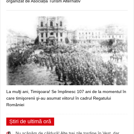
organizat de Asociația Turism Alternativ
La mulţi ani, Timişoara! Se împlinesc 107 ani de la momentul în
care timişorenii şi-au asumat viitorul în cadrul Regatului
României
Știri de ultimă oră
Nu scăpăm de căldură! Alte trei zile tordine în Vest, dar
d
B