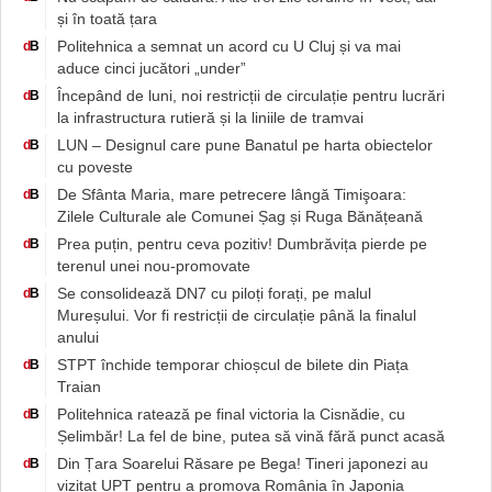
și în toată țara
Politehnica a semnat un acord cu U Cluj și va mai
d
B
aduce cinci jucători „under”
Începând de luni, noi restricții de circulație pentru lucrări
d
B
la infrastructura rutieră și la liniile de tramvai
LUN – Designul care pune Banatul pe harta obiectelor
d
B
cu poveste
De Sfânta Maria, mare petrecere lângă Timişoara:
d
B
Zilele Culturale ale Comunei Șag și Ruga Bănățeană
Prea puțin, pentru ceva pozitiv! Dumbrăvița pierde pe
d
B
terenul unei nou-promovate
Se consolidează DN7 cu piloți forați, pe malul
d
B
Mureșului. Vor fi restricții de circulație până la finalul
anului
STPT închide temporar chioșcul de bilete din Piața
d
B
Traian
Politehnica ratează pe final victoria la Cisnădie, cu
d
B
Șelimbăr! La fel de bine, putea să vină fără punct acasă
Din Țara Soarelui Răsare pe Bega! Tineri japonezi au
d
B
vizitat UPT pentru a promova România în Japonia