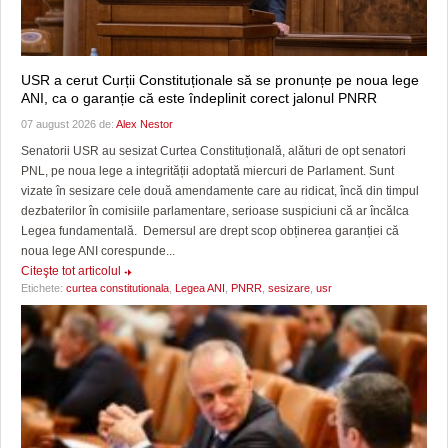
USR a cerut Curții Constituționale să se pronunțe pe noua lege
ANI, ca o garanție că este îndeplinit corect jalonul PNRR
07 august 2026 de:
Alex Nestor
Senatorii USR au sesizat Curtea Constituțională, alături de opt senatori
PNL, pe noua lege a integrității adoptată miercuri de Parlament. Sunt
vizate în sesizare cele două amendamente care au ridicat, încă din timpul
dezbaterilor în comisiile parlamentare, serioase suspiciuni că ar încălca
Legea fundamentală. Demersul are drept scop obținerea garanției că
noua lege ANI corespunde...
Citeşte tot articolul
Etichete:
curtea constitutionala
,
Legea ANI
,
PNRR
,
sesizare
,
usr