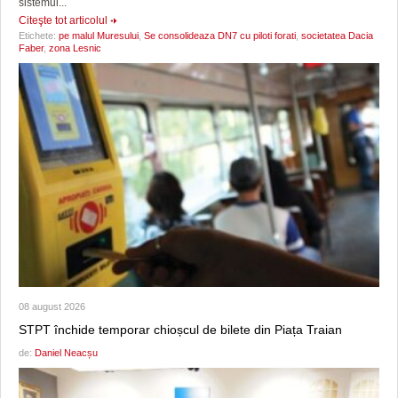
sistemul...
Citeşte tot articolul
Etichete:
pe malul Muresului
,
Se consolideaza DN7 cu piloti forati
,
societatea Dacia
Faber
,
zona Lesnic
08 august 2026
STPT închide temporar chioșcul de bilete din Piața Traian
de:
Daniel Neacșu