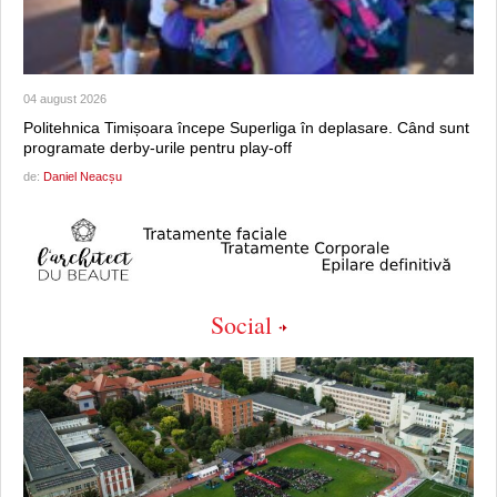
04 august 2026
Politehnica Timișoara începe Superliga în deplasare. Când sunt
programate derby-urile pentru play-off
de:
Daniel Neacșu
Social