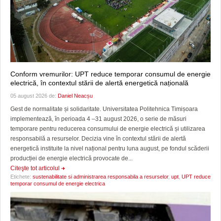
Conform vremurilor: UPT reduce temporar consumul de energie
electrică, în contextul stării de alertă energetică națională
05 august 2026 de:
Daniel Neacșu
Gest de normalitate și solidaritate. Universitatea Politehnica Timișoara
implementează, în perioada 4 –31 august 2026, o serie de măsuri
temporare pentru reducerea consumului de energie electrică și utilizarea
responsabilă a resurselor. Decizia vine în contextul stării de alertă
energetică instituite la nivel național pentru luna august, pe fondul scăderii
producției de energie electrică provocate de...
Citeşte tot articolul
Etichete:
sustenabilitate si administrarea responsabila a resurselor
,
upt
,
UPT reduce
temporar consumul de energie electrica