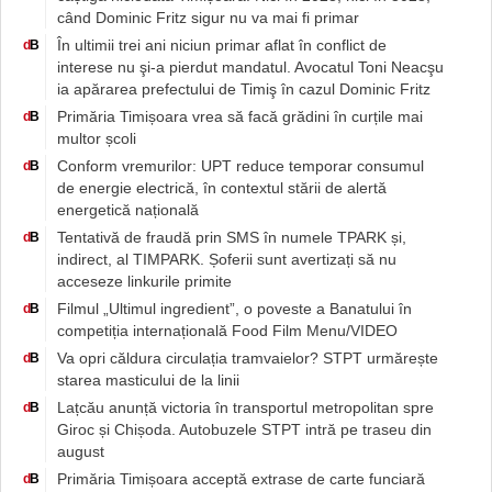
când Dominic Fritz sigur nu va mai fi primar
În ultimii trei ani niciun primar aflat în conflict de
d
B
interese nu şi-a pierdut mandatul. Avocatul Toni Neacşu
ia apărarea prefectului de Timiş în cazul Dominic Fritz
Primăria Timișoara vrea să facă grădini în curțile mai
d
B
multor școli
Conform vremurilor: UPT reduce temporar consumul
d
B
de energie electrică, în contextul stării de alertă
energetică națională
Tentativă de fraudă prin SMS în numele TPARK și,
d
B
indirect, al TIMPARK. Șoferii sunt avertizați să nu
acceseze linkurile primite
Filmul „Ultimul ingredient”, o poveste a Banatului în
d
B
competiția internațională Food Film Menu/VIDEO
Va opri căldura circulația tramvaielor? STPT urmărește
d
B
starea masticului de la linii
Lațcău anunță victoria în transportul metropolitan spre
d
B
Giroc și Chișoda. Autobuzele STPT intră pe traseu din
august
Primăria Timișoara acceptă extrase de carte funciară
d
B