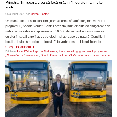
Primăria Timișoara vrea să facă grădini în curțile mai multor
școli
05 august 2026 de:
Marcel Hoster
Un număr de trei școli din Timișoara ar urma să aibă curți mai verzi prin
programul „iȘcoala Verde”. Pentru aceasta, municipalitatea timișoreană va
trebui să investească aproximativ 350.000 de lei pentru transformarea
curților în spații care îi aduc pe elevi mai aproape de natură. Consilierii
locali trebuie să aprobe proiectul. Este vorba despre Liceul Teoretic...
Citeşte tot articolul
Etichete:
Liceul Tehnologic de Silvicultura
,
liceul teoretic grigore moisil
,
programul
„iScoala Verde”
,
romocean
,
Școala Gimnaziala nr. 21 Vicentiu Babes
,
scoli mai verzi