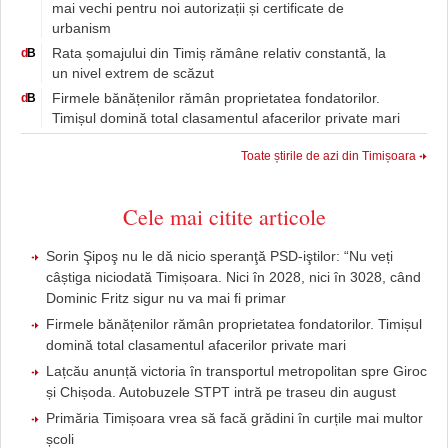
mai vechi pentru noi autorizații și certificate de
urbanism
Rata șomajului din Timiș rămâne relativ constantă, la
d
B
un nivel extrem de scăzut
Firmele bănățenilor rămân proprietatea fondatorilor.
d
B
Timișul domină total clasamentul afacerilor private mari
Toate știrile de azi din Timișoara
Cele mai citite articole
Sorin Şipoş nu le dă nicio speranţă PSD-iştilor: “Nu veți
câștiga niciodată Timișoara. Nici în 2028, nici în 3028, când
Dominic Fritz sigur nu va mai fi primar
Firmele bănățenilor rămân proprietatea fondatorilor. Timișul
domină total clasamentul afacerilor private mari
Lațcău anunță victoria în transportul metropolitan spre Giroc
și Chișoda. Autobuzele STPT intră pe traseu din august
Primăria Timișoara vrea să facă grădini în curțile mai multor
școli