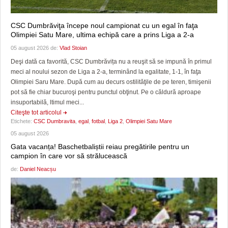
CSC Dumbrăviţa începe noul campionat cu un egal în faţa
Olimpiei Satu Mare, ultima echipă care a prins Liga a 2-a
05 august 2026 de:
Vlad Stoian
Deşi dată ca favorită, CSC Dumbrăvița nu a reuşit să se impună în primul
meci al noului sezon de Liga a 2-a, terminând la egalitate, 1-1, în faţa
Olimpiei Saru Mare. După cum au decurs ostilităţile de pe teren, timişenii
pot să fie chiar bucuroşi pentru punctul obţinut. Pe o căldură aproape
insuportabilă, ltimul meci...
Citeşte tot articolul
Etichete:
CSC Dumbravita
,
egal
,
fotbal
,
Liga 2
,
Olimpiei Satu Mare
05 august 2026
Gata vacanța! Baschetbaliștii reiau pregătirile pentru un
campion în care vor să strălucească
de:
Daniel Neacșu