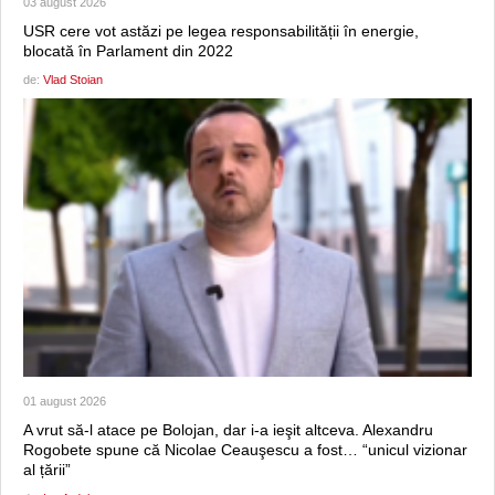
03 august 2026
USR cere vot astăzi pe legea responsabilității în energie,
blocată în Parlament din 2022
de:
Vlad Stoian
01 august 2026
A vrut să-l atace pe Bolojan, dar i-a ieşit altceva. Alexandru
Rogobete spune că Nicolae Ceauşescu a fost… “unicul vizionar
al țării”