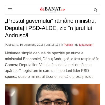
„Prostul guvernului” rămâne ministru.
HOME
Deputații PSD-ALDE, zid în jurul lui
ADMINISTRAȚIE
DESPRE NOI
Andrușcă
POLITICĂ
REDACȚIA DEBANAT
PRIMĂRIA TIMIŞOARA
Publicat la: 10 octombrie 2018 | ora: 15:13 | în
Politica
| de
Iulia Avram
SPORT
POLITICA DE COOKIES
CONSILIUL JUDEŢEAN TIMIŞ
POLITICA
Moțiunea simplă depusă de opoziție pe numele
OPINII
POLITICA DE CONFIDENȚIALITATE
PREFECTURA TIMIŞ
POLI TIMISOARA
ministrului Economiei, Dănuț Andrușcă, a fost respinsă în
Camera Deputaților. Votul a fost dat la o zi după ce a
TIMP LIBER ȘI CULTURĂ
FOTBAL JUDETEAN
DOSARELE DEBANAT
apărut o înregistrare în care un important lider PSD
spunea despre ministrul Economiei că e prost și idiot.
ECONOMIC
ALTE SPORTURI
ETICA LUCIDITĂȚII ASISTATE
TIMP LIBER
SĂNĂTATE
JURNAL DE CAMPANIE
ULTRAMARIN VA RECOMANDA
AFACERI
MAI MULTE
ZÂMBETE AMARE
CULTURA