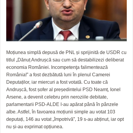
GRĂDINA TAICII DOMNULUI
CRONICĂ DE FILM
ACCIDENTE
ZIARISTU’ DE TERASĂ
UNDE MERGEM
ANUNŢURI
CU OIŞTEA-N KIERKEGAARD
FILME DOCUMENTARE
INFO SI UTILE
FINANŢĂRI DE LA A LA Z
CLIPURI VIDEO
CULTURA
PE SURSE
JOCURI ONLINE
INVATAMANT
Moțiunea simplă depusă de PNL și sprijinită de USDR cu
titlul „Dănuț Andrușcă sau cum să destabilizezi deliberat
JUSTITIE
economia României. Incompetenţa falimentează
FILME DOCUMENTARE
România!” a fost dezbătută luni în plenul Camerei
Deputaților, iar miercuri a fost votată. Cu toate că
CLIPURI VIDEO
Andrușcă, fost șofer al președintelui PSD Neamț, Ionel
Arsene, a devenit celebru prin neroziile debitate,
JOCURI ONLINE
parlamentarii PSD-ALDE l-au apărat până în pânzele
DIVERSE
albe. Astfel, în favoarea moțiunii simple au votat 103
deputați, 146 au votat „împotrivă”, 19 s-au abținut, iar opt
FARMACII DIN TIMIŞOARA
nu și-au exprimat opțiunea.