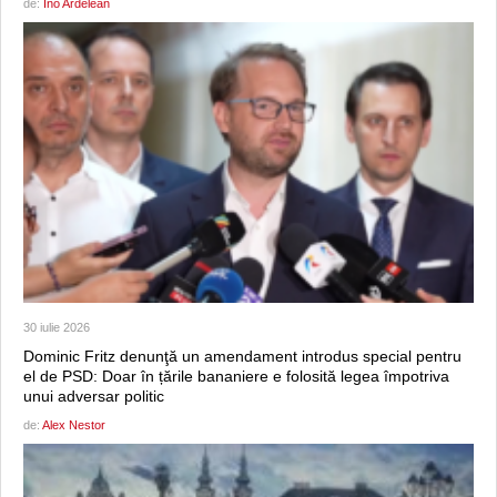
de:
Ino Ardelean
30 iulie 2026
Dominic Fritz denunţă un amendament introdus special pentru
el de PSD: Doar în țările bananiere e folosită legea împotriva
unui adversar politic
de:
Alex Nestor