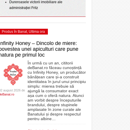
Dureroasele victorii imobiliare ale
administrației Fritz
Produs în Banat
,
Ultima ora
Infinity Honey – Dincolo de miere:
povestea unei apiculturi care pune
natura pe primul loc
În urmă cu un an, cititorii
deBanat.ro făceau cunoștință
cu Infinity Honey, un producător
bănățean care și-a construit
identitatea în jurul unui principiu
simplu: mierea trebuie să
02 august 2026 de
ajungă la consumator exact
deBanat.ro
așa cum o oferă natura. Atunci
am vorbit despre începuturile
brandului, despre stupinele
amplasate în zone curate ale
Banatului și despre respectul
pentru albine
…