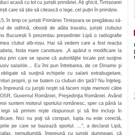
 duci acasă cu tot cu juriștii primăriei. Ați ghicit, Timișoarei
uriști care să știe să citească o lege, cel puțin în primărie.
5, în timp ce juriștii Primăriei Timișoara se pregăteau să-
ul de odihnă, obosiți de atâta travaliu, juriștii clubului
o București îi prezentau președintei Lipă o radiografie
mea clubul alb-roșu. Hai să vedem care a fost reacția
abeta, fosta mare canotoare. „A apărut o modificare la
ui prin care se spune că autorităţile locale pot susţine
lusiv salariile… Eu îmi pun întrebarea, de ce Dinamo şi
obligate să susţină echipele cu salarii extrabugetare,
ituri proprii, şi ne batem cu cluburi din ţară? Nu înţeleg.
împreună cu juriştii noştri să facem nişte memorii către
OSR, Guvernul României, Preşedinţia României. Având
 noi suntem motorul sportului românesc, sper ca până la
legii să primim nişte răspunsuri şi să fim incluşi în
ficare. Nici nu poţi să compari, lupta nu este corectă,
ipiile pe care se bazează sportul. …”, a declarat Lipă,
afax, nemulțumită, împreună cu juriștii dumneaei, că