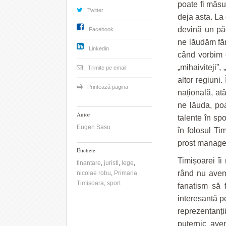
poate fi măsur
Twitter
deja asta. La
devină un păc
Facebook
ne lăudăm fă
Linkedin
când vorbim d
„mihaiviteji”,
Trimite pe email
altor regiuni.
Printează pagina
națională, at
ne lăuda, poa
Autor
talente în sp
Eugen Sasu
în folosul Ti
prost managem
Etichete
Timișoarei îi
finantare
,
juristi
,
lege
,
rând nu avem
nicolae robu
,
Primaria
Timisoara
,
sport
fanatism să 
interesantă p
reprezentanți
puternic ave