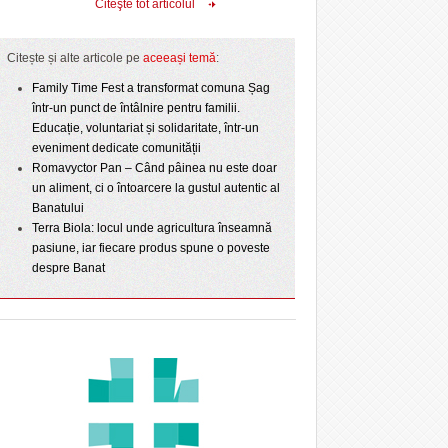
Citeşte tot articolul
Citește și alte articole pe
aceeași temă
:
Family Time Fest a transformat comuna Șag
într-un punct de întâlnire pentru familii.
Educație, voluntariat și solidaritate, într-un
eveniment dedicate comunității
Romavyctor Pan – Când pâinea nu este doar
un aliment, ci o întoarcere la gustul autentic al
Banatului
Terra Biola: locul unde agricultura înseamnă
pasiune, iar fiecare produs spune o poveste
despre Banat