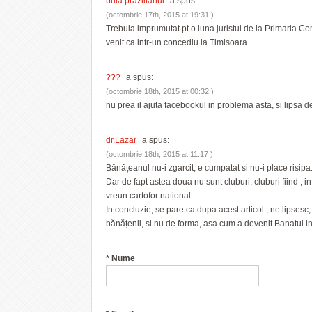
bula prazilianul
a spus:
(octombrie 17th, 2015 at 19:31 )
Trebuia imprumutat pt.o luna juristul de la Primaria Com
venit ca intr-un concediu la Timisoara
???
a spus:
(octombrie 18th, 2015 at 00:32 )
nu prea il ajuta facebookul in problema asta, si lipsa d
dr.Lazar
a spus:
(octombrie 18th, 2015 at 11:17 )
Bănățeanul nu-i zgarcit, e cumpatat si nu-i place risip
Dar de fapt astea doua nu sunt cluburi, cluburi fiind , in
vreun cartofor national.
In concluzie, se pare ca dupa acest articol , ne lipsesc,
bănățenii, si nu de forma, asa cum a devenit Banatul i
*
Nume