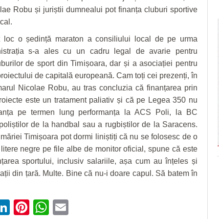
lae Robu și juriștii dumnealui pot finanța cluburi sportive
cal.
t loc o ședință maraton a consiliului local de pe urma
istrația s-a ales cu un cadru legal de avarie pentru
uburilor de sport din Timișoara, dar și a asociației pentru
oiectului de capitală europeană. Cam toți cei prezenți, în
marul Nicolae Robu, au tras concluzia că finanțarea prin
oiecte este un tratament paliativ și că pe Legea 350 nu
nanța pe termen lung performanța la ACS Poli, la BC
poliștilor de la handbal sau a rugbiștilor de la Saracens.
rimăriei Timișoara pot dormi liniștiți că nu se folosesc de o
litere negre pe file albe de monitor oficial, spune că este
țarea sportului, inclusiv salariile, așa cum au înțeles și
ații din țară. Multe. Bine că nu-i doare capul. Să batem în
ebook
witter
LinkedIn
Pinterest
WhatsApp
Email