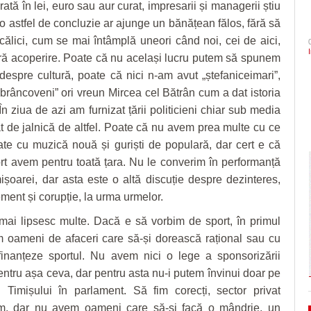
ată în lei, euro sau aur curat, impresarii și managerii știu
- 4 August 2026
arhitectural din oraș
mari probleme cu ANI, dar a fost salvat de
CLIPURI VIDEO
Politehnica Timișoara înc
ZIARISTU’ DE
 o astfel de concluzie ar ajunge un bănățean fălos, fără să
- acum 2 zile
deplasare. Când sunt pro
şi Ecaterina Andronescu
TERASĂ
JOCURI ONLINE
Timișoara are de luni șase noi cetățeni de
ălici, cum se mai întâmplă uneori când noi, cei de aici,
- 4 August 
pentru play-off
- 3 August 2026
Sorin Şipoş nu le dă nicio speranţă PSD-işti
onoare/FOTO
CU OIŞTEA-N
ră acoperire. Poate că nu același lucru putem să spunem
“Nu veți câștiga niciodată Timișoara. Nici în
Sezonul marilor speranțe!
KIERKEGAARD
View all
espre cultură, poate că nici n-am avut „ștefaniceimari”,
2028, nici în 3028, când Dominic Fritz sigu
elita cu un meci tare, în 
FINANŢĂRI DE LA A
 „brâncoveni” ori vreun Mircea cel Bătrân cum a dat istoria
- 5 August 2026
va evolua în fața unei ech
va mai fi primar
LA Z
 În ziua de azi am furnizat țării politicieni chiar sub media
dramatic în barajul de pr
În ultimii trei ani niciun primar aflat în confli
PE SURSE
ât de jalnică de altfel. Poate că nu avem prea multe cu ce
View all
interese nu şi-a pierdut mandatul. Avocatul
te cu muzică nouă și guriști de populară, dar cert e că
Neacşu ia apărarea prefectului de Timiş în
ort avem pentru toată țara. Nu le converim în performanță
- 5 August 2026
cazul Dominic Fritz
mișoarei, dar asta este o altă discuție despre dezinteres,
View all
ent și corupție, la urma urmelor.
 mai lipsesc multe. Dacă e să vorbim de sport, în primul
 oameni de afaceri care să-și dorească rațional sau cu
finanțeze sportul. Nu avem nici o lege a sponsorizării
entru așa ceva, dar pentru asta nu-i putem învinui doar pe
i Timișului în parlament. Să fim corecți, sector privat
m, dar nu avem oameni care să-și facă o mândrie, un