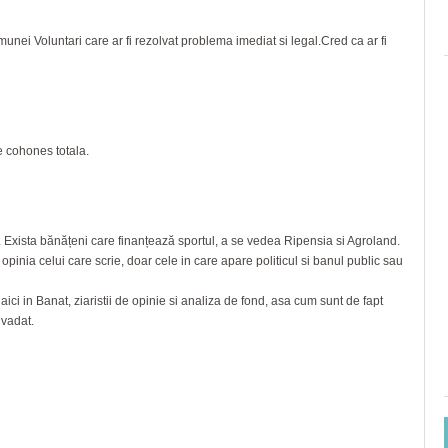
unei Voluntari care ar fi rezolvat problema imediat si legal.Cred ca ar fi
e cohones totala.
a. Exista bănățeni care finanțează sportul, a se vedea Ripensia si Agroland.
 opinia celui care scrie, doar cele in care apare politicul si banul public sau
 aici in Banat, ziaristii de opinie si analiza de fond, asa cum sunt de fapt
nvadat.