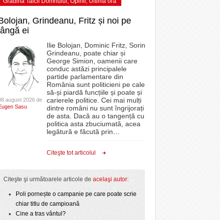
Grădina Taicii Domnului
,
Opinii
,
Ultima ora
Bolojan, Grindeanu, Fritz și noi pe
lângă ei
Ilie Bolojan, Dominic Fritz, Sorin
Grindeanu, poate chiar și
George Simion, oamenii care
conduc astăzi principalele
partide parlamentare din
România sunt politicieni pe cale
să-și piardă funcțiile și poate și
carierele politice. Cei mai mulți
08 august 2026 de
Eugen Sasu
dintre români nu sunt îngrijorați
de asta. Dacă au o tangență cu
politica asta zbuciumată, acea
legătură e făcută prin
…
Citeşte tot articolul
Citeşte şi următoarele articole de
acelaşi autor
:
Poli pornește o campanie pe care poate scrie
chiar titlu de campioană
Cine a tras vântul?