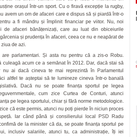
usține orașul într-un sport. Cu o firavă excepție la rugby,
u avem un om de afaceri care e dispus să și piardă într-o
ntru a fi mândru și împlinit financiar pe viitor. Nu, noi
de afaceri bănățenizați, care au luat din obiceiurile
zgârcenia și prudența în afaceri, ceea ce nu e neapărat de
ziua de azi.
 are parlamentari. Și asta nu pentru că a zis-o Robu.
 culeagă acum ce a semănat în 2012. Dar, dacă stai să
r nu ai dacă cineva te mai reprezintă în Parlamentul
i altfel te așteptai să te lumineze cineva într-o banală
islativă. Dacă nu se poate finanța sportul pe legea
neguvernmentale, cum zice Curtea de Conturi, atunci
nanța pe legea sportului, chiar și fără norme metodologice.
zice că este permis, atunci nu poți pierde în niciun proces
peță. Iar când până și consilierului local PSD Radu
onfimă de la minister că da, se poate finanța sportul pe
i, inclusiv salariile, atunci tu, ca administrație, îți iei