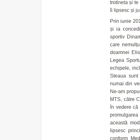
trotineta și te
îi lipsesc și j
Prin iunie 201
și ia concedi
sportiv Dinam
care nemulțu
doamnei Elis
Legea Sportul
echipele, inc
Steaua sunt 
numai din ven
Ne-am propus 
MTS, către C
în vedere că
promulgarea 
această modi
lipsesc princ
conform Medi