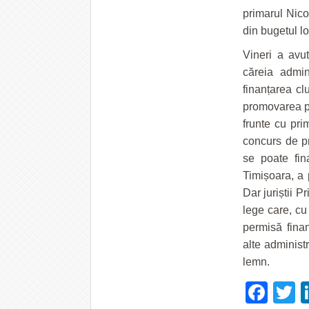
primarul Nico
din bugetul lo
Vineri a avu
căreia admin
finanțarea cl
promovarea pr
frunte cu pri
concurs de pr
se poate fi
Timișoara, a 
Dar juriștii P
lege care, cu 
permisă finan
alte administr
lemn.
Fac
T