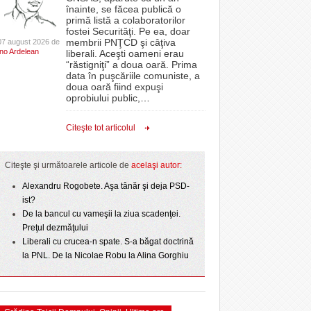
CLIPURI VIDEO
înainte, se făcea publică o
Filmul „Ultimul ingredient”, o poveste a
 PSD
epe Superliga în
proiectelor derulate de instituție din fonduri
primă listă a colaboratorilor
Banatului în competiția internațională Food Film
- 11 December 2025
gramate derby-urile
JOCURI ONLINE
europene/FOTO
fostei Securităţi. Pe ea, doar
- 5 August 2026
2026
Menu/VIDEO
membrii PNŢCD şi câţiva
07 august 2026 de
DIVERSE
Ino Ardelean
lor:
liberali. Aceşti oameni erau
ANAF oferă persoanelor fizice posibilitatea să
“răstigniţi” a doua oară. Prima
Aflați secretele Timișoarei în cadrul unui nou tur
 Politehnica atacă
beneficieze de Declarația Unică 212
FARMACII DIN
data în puşcăriile comuniste, a
-
gratuit organizat de Asociația Turism Alternativ
- 25 November 2025
r nu
care o nou-promovată
precompletată
TIMIŞOARA
doua oară fiind expuşi
4 August 2026
ipe ce a pierdut
oprobiului public,
…
HARTA TIMIŞOAREI
Romanian Business Leaders lansează RBL
- 3 August 2026
omovare
View all
- 19 November
ct de
Banat, prima filială din vestul țării
LICEE, ŞCOLI ŞI
Citeşte tot articolul
 Toni
2025
GRĂDINIŢE DIN TIMIŞ
View all
PRIMĂRIILE DIN TIMIŞ
Citeşte şi următoarele articole de
acelaşi autor:
SFATUL MEDICULUI
Alexandru Rogobete. Aşa tânăr şi deja PSD-
ist?
SFATURI JURIDICE
De la bancul cu vameşii la ziua scadenţei.
Preţul dezmăţului
Liberali cu crucea-n spate. S-a băgat doctrină
la PNL. De la Nicolae Robu la Alina Gorghiu