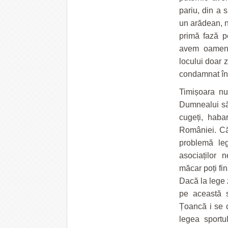
pariu, din a s
un arădean, n
primă fază pe
avem oameni 
locului doar 
condamnat în 
Timișoara nu
Dumnealui să
cugeți, haba
României. Căc
problemă leg
asociaților 
măcar poți fi
Dacă la lege 
pe această s
Țoancă i se c
legea sportulu