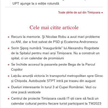
UPT ajunge la o ediție rotundă
Toate știrile de azi din Timișoara
Cele mai citite articole
Recurs la memorie. Şi Nicolae Robu a avut mari probleme
cu ANI, dar a fost salvat de PSD şi Ecaterina Andronescu
Sorin Şipoş numără “inaugurările” lui Alexandru Rogobete
de la Spitalul pentru mari arși Timișoara: Nu a construit un
spital, ci un calendar de promisiuni
Se închide accesul la pasarela peste Bega de la Parcul
Copiilor
Lațcău anunță victoria în transportul metropolitan spre Giroc
și Chișoda. Autobuzele STPT intră pe traseu din august
Dueluri interesante în turul 3 al Cupei României. Vezi cu
cine joacă vesticele
Centrul de proiecte Timișoara caută IT-ști care să facă un
calendar cultural pentru fiecare turist participant la TM2023