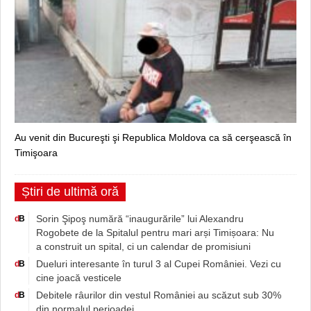
Au venit din Bucureşti şi Republica Moldova ca să cerşească în
Timişoara
Știri de ultimă oră
Sorin Şipoş numără “inaugurările” lui Alexandru
d
B
Rogobete de la Spitalul pentru mari arși Timișoara: Nu
a construit un spital, ci un calendar de promisiuni
Dueluri interesante în turul 3 al Cupei României. Vezi cu
d
B
cine joacă vesticele
Debitele râurilor din vestul României au scăzut sub 30%
d
B
din normalul perioadei