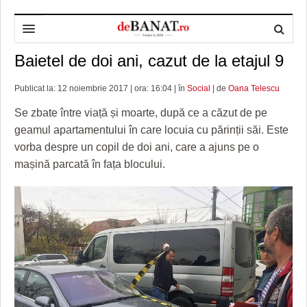
Baietel de doi ani, cazut de la etajul 9
HOME
ADMINISTRAȚIE
DESPRE NOI
Publicat la: 12 noiembrie 2017 | ora: 16:04 | în
Social
| de
Oana Telescu
Se zbate între viață și moarte, după ce a căzut de pe
POLITICĂ
REDACȚIA DEBANAT
PRIMĂRIA TIMIŞOARA
geamul apartamentului în care locuia cu părinții săi. Este
SPORT
POLITICA DE COOKIES
CONSILIUL JUDEŢEAN TIMIŞ
POLITICA
vorba despre un copil de doi ani, care a ajuns pe o
mașină parcată în fața blocului.
OPINII
POLITICA DE CONFIDENȚIALITATE
PREFECTURA TIMIŞ
POLI TIMISOARA
TIMP LIBER ȘI CULTURĂ
FOTBAL JUDETEAN
DOSARELE DEBANAT
ECONOMIC
ALTE SPORTURI
ETICA LUCIDITĂȚII ASISTATE
TIMP LIBER
SĂNĂTATE
JURNAL DE CAMPANIE
ULTRAMARIN VA RECOMANDA
AFACERI
MAI MULTE
ZÂMBETE AMARE
CULTURA