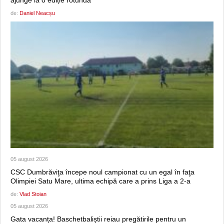
ajunge la o ediție rotundă
de:
Daniel Neacșu
05 august 2026
CSC Dumbrăviţa începe noul campionat cu un egal în faţa
Olimpiei Satu Mare, ultima echipă care a prins Liga a 2-a
de:
Vlad Stoian
05 august 2026
Gata vacanța! Baschetbaliștii reiau pregătirile pentru un