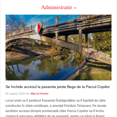
Administratie
Se închide accesul la pasarela peste Bega de la Parcul Copiilor
06 august 2026 de:
Marcel Hoster
Locul unde va fi șantierul Pasarelei Îndrăgostiților va fi îngrădit de către
constructor în zilele următoare, a anunțat Primăria Timișoara. Pe durata
lucrărilor accesul dinspre promenadă către Parcul Copiilor va fi închis.
Urmează relocarea utilităților de pe pasarelă, pentru ca până la finalul