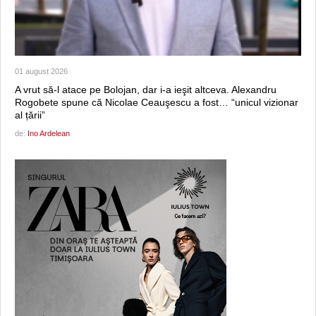
01 august 2026
A vrut să-l atace pe Bolojan, dar i-a ieşit altceva. Alexandru
Rogobete spune că Nicolae Ceauşescu a fost… “unicul vizionar
al țării”
de:
Ino Ardelean