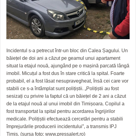
GRĂDINA TAICII DOMNULUI
CRONICĂ DE FILM
ACCIDENTE
ZIARISTU’ DE TERASĂ
UNDE MERGEM
ANUNŢURI
CU OIŞTEA-N KIERKEGAARD
FILME DOCUMENTARE
INFO SI UTILE
FINANŢĂRI DE LA A LA Z
CLIPURI VIDEO
CULTURA
Incidentul s-a petrecut într-un bloc din Calea Șagului. Un
PE SURSE
JOCURI ONLINE
INVATAMANT
băiețel de doi ani a căzut pe geamul unui apartament
JUSTITIE
situat la etajul nouă, ajungând pe o mașină parcată lângă
imobil. Micuțul a fost dus în stare critică la spital. Foarte
FILME DOCUMENTARE
probabil, el a fost lăsat nesupravegheat, însă cei care vor
stabili ce s-a întâmplat sunt polițiștii. „Polițiștii au fost
CLIPURI VIDEO
sesizați cu privire la faptul că un băiețel de 2 ani a căzut
JOCURI ONLINE
de la etajul nouă al unui imobil din Timișoara. Copilul a
fost transportat la spital pentru acordarea îngrijirilor
DIVERSE
medicale. Polițiștii efectuează cercetări pentru a stabili
FARMACII DIN TIMIŞOARA
împrejurările producerii incidentului”, a transmis IPJ
Timiș. (sursa foto: www.pressalert.ro)