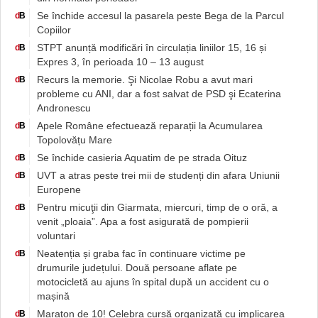
Se închide accesul la pasarela peste Bega de la Parcul
d
B
Copiilor
STPT anunță modificări în circulația liniilor 15, 16 și
d
B
Expres 3, în perioada 10 – 13 august
Recurs la memorie. Şi Nicolae Robu a avut mari
d
B
probleme cu ANI, dar a fost salvat de PSD şi Ecaterina
Andronescu
Apele Române efectuează reparații la Acumularea
d
B
Topolovățu Mare
Se închide casieria Aquatim de pe strada Oituz
d
B
UVT a atras peste trei mii de studenți din afara Uniunii
d
B
Europene
Pentru micuţii din Giarmata, miercuri, timp de o oră, a
d
B
venit „ploaia”. Apa a fost asigurată de pompierii
voluntari
Neatenția și graba fac în continuare victime pe
d
B
drumurile județului. Două persoane aflate pe
motocicletă au ajuns în spital după un accident cu o
mașină
Maraton de 10! Celebra cursă organizată cu implicarea
d
B