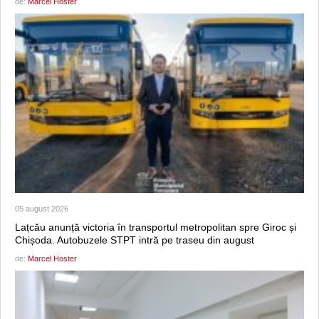
de:
Marcel Hoster
05 august 2026
Lațcău anunță victoria în transportul metropolitan spre Giroc și
Chișoda. Autobuzele STPT intră pe traseu din august
de:
Marcel Hoster