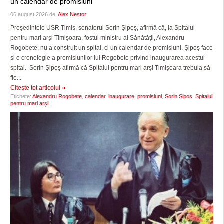
un calendar de promisiuni
06 august 2026 de:
Alex Nestor
Preşedintele USR Timiş, senatorul Sorin Şipoş, afirmă că, la Spitalul
pentru mari arși Timișoara, fostul ministru al Sănătăţii, Alexandru
Rogobete, nu a construit un spital, ci un calendar de promisiuni. Şipoş face
şi o cronologie a promisiunilor lui Rogobete privind inaugurarea acestui
spital. Sorin Şipoş afirmă că Spitalul pentru mari arși Timișoara trebuia să
fie...
Citeşte tot articolul
Etichete:
Alexandru Rogobete
,
calendar
,
inaugurare
,
promisiuni
,
Sorin Sipos
,
Spitalul
pentru mari arși