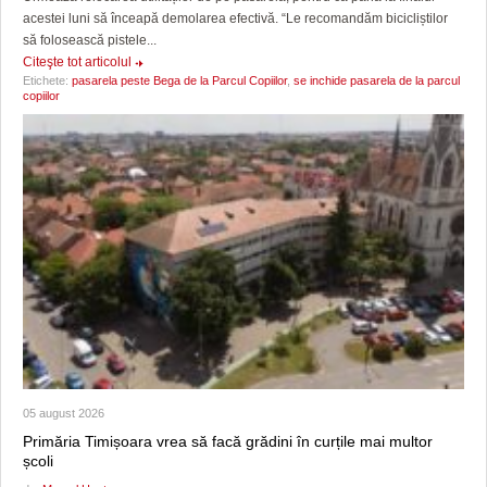
acestei luni să înceapă demolarea efectivă. “Le recomandăm bicicliștilor
să folosească pistele...
Citeşte tot articolul
Etichete:
pasarela peste Bega de la Parcul Copiilor
,
se inchide pasarela de la parcul
copiilor
05 august 2026
Primăria Timișoara vrea să facă grădini în curțile mai multor
școli