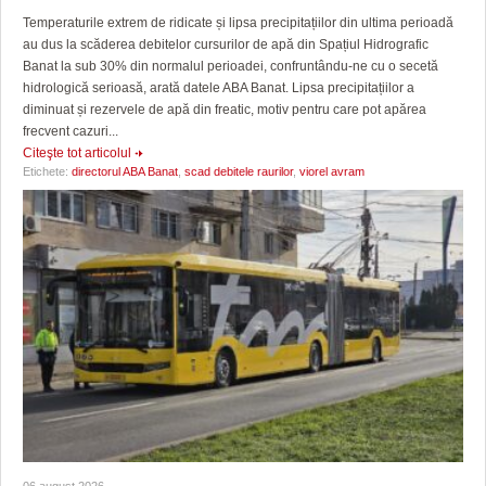
Temperaturile extrem de ridicate și lipsa precipitațiilor din ultima perioadă
au dus la scăderea debitelor cursurilor de apă din Spațiul Hidrografic
Banat la sub 30% din normalul perioadei, confruntându-ne cu o secetă
hidrologică serioasă, arată datele ABA Banat. Lipsa precipitațiilor a
diminuat și rezervele de apă din freatic, motiv pentru care pot apărea
frecvent cazuri...
Citeşte tot articolul
Etichete:
directorul ABA Banat
,
scad debitele raurilor
,
viorel avram