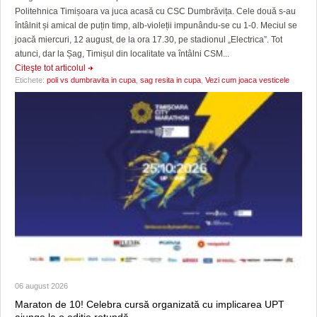
Politehnica Timișoara va juca acasă cu CSC Dumbrăvița. Cele două s-au
întâlnit și amical de puțin timp, alb-violeții impunându-se cu 1-0. Meciul se
joacă miercuri, 12 august, de la ora 17.30, pe stadionul „Electrica”. Tot
atunci, dar la Șag, Timișul din localitate va întâlni CSM...
Citeşte tot articolul
Etichete:
poli vs dumbravita in cupa
,
sag resita in cupa
,
Vezi cum joaca vesticele
06 august 2026
Maraton de 10! Celebra cursă organizată cu implicarea UPT