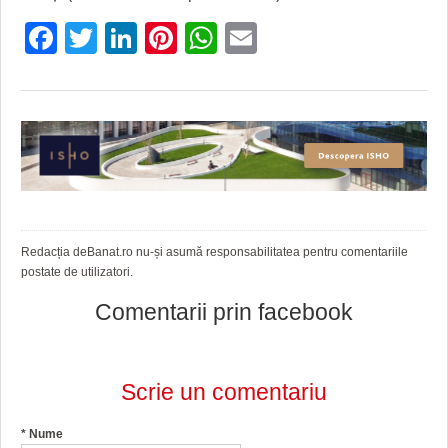
HARTA TIMIŞOAREI
Facebook
Twitter
LinkedIn
Pinterest
WhatsApp
Email
LICEE, ŞCOLI ŞI GRĂDINIŢE DIN TIMIŞ
PRIMĂRIILE DIN TIMIŞ
SFATUL MEDICULUI
SFATURI JURIDICE
Redacția deBanat.ro nu-și asumă responsabilitatea pentru comentariile
postate de utilizatori.
Comentarii prin facebook
Scrie un comentariu
*
Nume