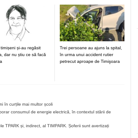
i timișeni și-au regăsit
Trei persoane au ajuns la spital,
tea, dar nu știu ce să facă
în urma unui accident rutier
a
petrecut aproape de Timişoara
i în curțile mai multor școli
ar consumul de energie electrică, în contextul stării de
e TPARK și, indirect, al TIMPARK. Șoferii sunt avertizați