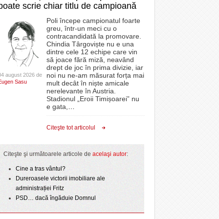
poate scrie chiar titlu de campioană
Poli începe campionatul foarte
greu, într-un meci cu o
contracandidată la promovare.
Chindia Târgoviște nu e una
dintre cele 12 echipe care vin
să joace fără miză, neavând
drept de joc în prima divizie, iar
noi nu ne-am măsurat forța mai
04 august 2026 de
Eugen Sasu
mult decât în niște amicale
nerelevante în Austria.
Stadionul „Eroii Timișoarei” nu
e gata,
…
Citeşte tot articolul
Citeşte şi următoarele articole de
acelaşi autor
:
Cine a tras vântul?
Dureroasele victorii imobiliare ale
administrației Fritz
PSD… dacă îngăduie Domnul