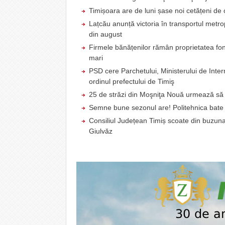
Timișoara are de luni șase noi cetățeni 
Lațcău anunță victoria în transportul metr
din august
Firmele bănățenilor rămân proprietatea fond
mari
PSD cere Parchetului, Ministerului de Intern
ordinul prefectului de Timiş
25 de străzi din Moşniţa Nouă urmează să fi
Semne bune sezonul are! Politehnica bate C
Consiliul Județean Timiș scoate din buzunar
Giulvăz