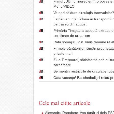
d
B
Filmul „Ultimul ingredient”, o poveste
Menu/VIDEO
d
B
Va opri căldura circulația tramvaielor
d
B
Lațcău anunță victoria în transportul
pe traseu din august
d
B
Primăria Timișoara acceptă extrase de 
certificate de urbanism
d
B
Rata șomajului din Timiș rămâne relat
d
B
Firmele bănățenilor rămân proprietatea
private mari
d
B
Ziua Timișoarei, sărbătorită prin cultur
sărbătoare
d
B
Se mențin restricțiile de circulație rut
d
B
Gata vacanța! Baschetbaliștii reiau p
Cele mai citite articole
Alexandru Rogobete. Aşa tânăr şi deja PSD