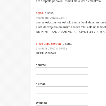
are dreptate popovici. rrraitul ala a fost o catastrofa.
ogica
a spus:
(martie 3rd, 2012 at 18:47 )
cum a fost, cum n-a fost totusi nu a facut atata rau rom
afara de vrajeala nu auzim altceva totul este un laitmot
NU PENTRU ASTA V AM VOTAT DOMNILOR VREM SO
pntcd aripa ciorbea
a spus:
(martie 4th, 2012 at 15:03 )
ROBU PRIMAR
*
Nume
*
Email
Website