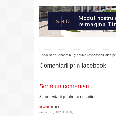
Redacția deBanat.ro nu-și asumă responsabilitatea pent
Comentarii prin facebook
Scrie un comentariu
3 comentarii pentru
acest articol
dr who
a spus:
(martie 3rd, 2012 at 08:20 )