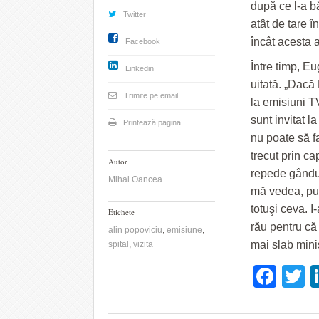
după ce l-a b
Twitter
atât de tare î
încât acesta a
Facebook
Între timp, E
Linkedin
uitată. „Dacă
Trimite pe email
la emisiuni T
sunt invitat 
Printează pagina
nu poate să f
trecut prin c
Autor
repede gândul.
Mihai Oancea
mă vedea, put
totuşi ceva. I
Etichete
rău pentru că
alin popoviciu
,
emisiune
,
mai slab mini
spital
,
vizita
Fac
T