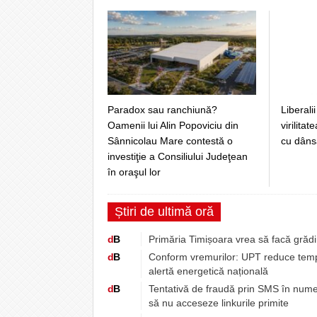
Paradox sau ranchiună?
Liberali
Oamenii lui Alin Popoviciu din
virilita
Sânnicolau Mare contestă o
cu dâns
investiţie a Consiliului Judeţean
în oraşul lor
Știri de ultimă oră
d
B
Primăria Timișoara vrea să facă grădin
d
B
Conform vremurilor: UPT reduce tempor
alertă energetică națională
d
B
Tentativă de fraudă prin SMS în numel
să nu acceseze linkurile primite