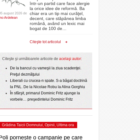
CLIPURI VIDEO
într-un partid care face alergie
- 3 August 2026
- 1
proiectelor derulate de instituție din fonduri
omovare
la orice idee de reformă. Ba
Ziua Timișoarei – City Celebration. Programul
- 11 December 2025
JOCURI ONLINE
europene/FOTO
chiar era un tip mai curăţel,
05 august 2026 de
amentul cu o victorie
- 3 August 2026
Ino Ardelean
ultimei zile
decent, care stăpânea limba
DIVERSE
română, având un lexic mai
- 25 July 2026
ANAF oferă persoanelor fizice posibilitatea să
dicat
odus
bogat de 100 de
…
Sărbătoarea continuă! Zeci de mii de oameni
beneficieze de Declarația Unică 212
FARMACII DIN
învins o echipă de
- 25 November 2025
au celebrat a treia seară la rând Ziua Timișoarei
precompletată
TIMIŞOARA
Citeşte tot articolul
uly 2026
- 2 August 2026
HARTA TIMIŞOAREI
Romanian Business Leaders lansează RBL
View all
- 19 November
Banat, prima filială din vestul țării
NL
LICEE, ŞCOLI ŞI
Citeşte şi următoarele articole de
acelaşi autor:
2025
e la
GRĂDINIŢE DIN TIMIŞ
July
De la bancul cu vameşii la ziua scadenţei.
View all
PRIMĂRIILE DIN TIMIŞ
Preţul dezmăţului
Liberali cu crucea-n spate. S-a băgat doctrină
SFATUL MEDICULUI
la PNL. De la Nicolae Robu la Alina Gorghiu
SFATURI JURIDICE
În sfârşit, primarul Dominic Fritz ajunge la
vorbele… preşedintelui Dominic Fritz
Grădina Taicii Domnului
,
Opinii
,
Ultima ora
Poli pornește o campanie pe care