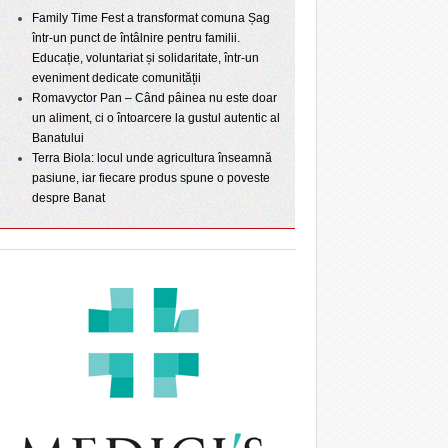
Family Time Fest a transformat comuna Șag
într-un punct de întâlnire pentru familii.
Educație, voluntariat și solidaritate, într-un
eveniment dedicate comunității
Romavyctor Pan – Când pâinea nu este doar
un aliment, ci o întoarcere la gustul autentic al
Banatului
Terra Biola: locul unde agricultura înseamnă
pasiune, iar fiecare produs spune o poveste
despre Banat