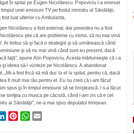
ăgat în spital pe Eugen Nicolăescu. Popoviciu l-a enervat
- acum 2 zile
onoare/FOTO
CLIPURI VIDEO
dramatic în barajul de pr
Ceauşescu a fost… “unicul vizionar al țării”
ZIARISTU’ DE
n timpul unei emisiuni TV pe fostul ministru al Sănătăţii,
August 2026
TERASĂ
JOCURI ONLINE
Primăria Timișoara vinde 3.500 de metri cubi de
Politehnica încheie canton
 fost luat ulterior cu Ambulanța.
- 3 August 2026
lemn
și vine acasă cu moralul ri
CU OIŞTEA-N
Dominic Fritz denunţă un amendament intr
ugen Nicolăescu a fost externat, dar povestea nu a fost
KIERKEGAARD
special pentru el de PSD: Doar în țările
View all
Pe drumul cel bun. Poli a 
 Nicolăescu ştie că are probleme cu inima, să nu mai vină
bananiere e folosită legea împotriva unui
FINANŢĂRI DE LA A
- 23 J
Serie A, USD Lecce
- 30 July 2026
adversar politic
V. Ar trebui să-şi facă o strategie şi să urmărească când
LA Z
View all
la emisiune şi să nu mai vină când sunt eu prezent, dacă
Raul Olajos e noul purtător de cuvânt al P
PE SURSE
acă faţă”, spune Alin Popoviciu. Acesta mărturiseşte că i-a
Timiș. Mădălin Bunoiu se mută în conducer
- 30 
ap şi ideea să-l viziteze pe Nicolăescu. A abandonat
“Județ”, alături cu Claudiu Mihălceanu
2026
 „Mi-a fost frică să mă duc la el la spital, pentru că, dacă
View all
ea fi mult mai rău pentru el. Eu nu cred că i-am făcut
-am spus şi în timpul emisiunii să se liniştească. I s-a făcut
 se simţea cu musca pe căciulă, când i-am zis că e cel
stru al Sănătăţii”, ne-a mai spus deputatul timișean.
ebook
witter
LinkedIn
Pinterest
WhatsApp
Email