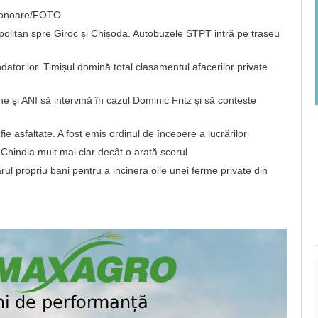
de onoare/FOTO
opolitan spre Giroc și Chișoda. Autobuzele STPT intră pe traseu
atorilor. Timișul domină total clasamentul afacerilor private
e şi ANI să intervină în cazul Dominic Fritz şi să conteste
e asfaltate. A fost emis ordinul de începere a lucrărilor
hindia mult mai clar decât o arată scorul
ul propriu bani pentru a incinera oile unei ferme private din