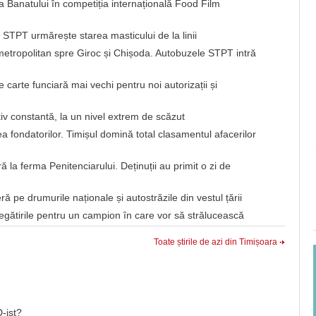
 a Banatului în competiția internațională Food Film
? STPT urmărește starea masticului de la linii
 metropolitan spre Giroc și Chișoda. Autobuzele STPT intră
carte funciară mai vechi pentru noi autorizații și
iv constantă, la un nivel extrem de scăzut
 fondatorilor. Timișul domină total clasamentul afacerilor
ă la ferma Penitenciarului. Deținuții au primit o zi de
ieră pe drumurile naționale și autostrăzile din vestul țării
regătirile pentru un campion în care vor să strălucească
Toate știrile de azi din Timișoara
-ist?