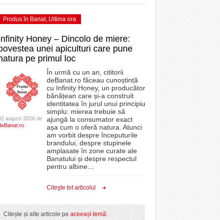
Produs în Banat
,
Ultima ora
Infinity Honey – Dincolo de miere:
povestea unei apiculturi care pune
natura pe primul loc
În urmă cu un an, cititorii
deBanat.ro făceau cunoștință
cu Infinity Honey, un producător
bănățean care și-a construit
identitatea în jurul unui principiu
simplu: mierea trebuie să
02 august 2026 de
ajungă la consumator exact
deBanat.ro
așa cum o oferă natura. Atunci
am vorbit despre începuturile
brandului, despre stupinele
amplasate în zone curate ale
Banatului și despre respectul
pentru albine
…
Citeşte tot articolul
Citește și alte articole pe
aceeași temă
: