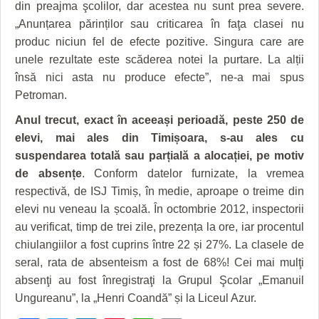
HARTA TIMIŞOAREI
din preajma şcolilor, dar acestea nu sunt prea severe.
„Anunțarea părinților sau criticarea în faţa clasei nu
LICEE, ŞCOLI ŞI GRĂDINIŢE DIN TIMIŞ
produc niciun fel de efecte pozitive. Singura care are
unele rezultate este scăderea notei la purtare. La alții
PRIMĂRIILE DIN TIMIŞ
însă nici asta nu produce efecte”, ne-a mai spus
SFATUL MEDICULUI
Petroman.
Anul trecut, exact în aceeași perioadă, peste 250 de
SFATURI JURIDICE
elevi, mai ales din Timișoara, s-au ales cu
suspendarea totală sau parțială a alocației, pe motiv
de absențe
. Conform datelor furnizate, la vremea
respectivă, de ISJ Timiș, în medie, aproape o treime din
elevi nu veneau la școală. În octombrie 2012, inspectorii
au verificat, timp de trei zile, prezența la ore, iar procentul
chiulangiilor a fost cuprins între 22 și 27%. La clasele de
seral, rata de absenteism a fost de 68%! Cei mai mulţi
absenţi au fost înregistraţi la Grupul Şcolar „Emanuil
Ungureanu”, la „Henri Coandă” și la Liceul Azur.