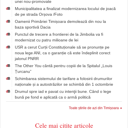
unei nou-promovate
Municipalitatea a finalizat modernizarea locului de joacă
d
B
de pe strada Orșova /Foto
Oamenii Primăriei Timișoara demolează din nou la
d
B
baza sportivă Dacia
Punctul de trecere a frontierei de la Jimbolia va fi
d
B
modernizat cu patru milioane de lei
USR a cerut Curții Constituționale să se pronunțe pe
d
B
noua lege ANI, ca o garanție că este îndeplinit corect
jalonul PNRR
The Other You cântă pentru copiii de la Spitalul „Louis
d
B
Țurcanu”
Schimbarea sistemului de tarifare a folosirii drumurilor
d
B
naționale și a autostrăzilor se schimbă din 1 octombrie
Drumul spre iad e pavat cu intenţii bune. Când o lege
d
B
bună pe fond e aplicată ca o armă politică
Toate știrile de azi din Timișoara
Cele mai citite articole