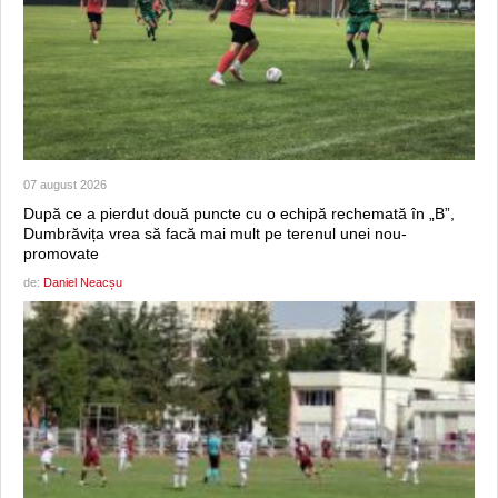
07 august 2026
După ce a pierdut două puncte cu o echipă rechemată în „B”,
Dumbrăvița vrea să facă mai mult pe terenul unei nou-
promovate
de:
Daniel Neacșu