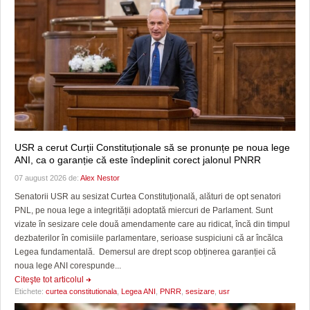
USR a cerut Curții Constituționale să se pronunțe pe noua lege
ANI, ca o garanție că este îndeplinit corect jalonul PNRR
07 august 2026 de:
Alex Nestor
Senatorii USR au sesizat Curtea Constituțională, alături de opt senatori
PNL, pe noua lege a integrității adoptată miercuri de Parlament. Sunt
vizate în sesizare cele două amendamente care au ridicat, încă din timpul
dezbaterilor în comisiile parlamentare, serioase suspiciuni că ar încălca
Legea fundamentală. Demersul are drept scop obținerea garanției că
noua lege ANI corespunde...
Citeşte tot articolul
Etichete:
curtea constitutionala
,
Legea ANI
,
PNRR
,
sesizare
,
usr