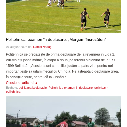
Politehnica, examen în deplasare: „Mergem încrezători”
07 august 2026 de:
Daniel Neacșu
Politehnica se pregătește de prima deplasare de la revenirea în Liga 2.
Alb-violeții joacă mâine, în etapa a doua, pe terenul sibienilor de la CSC
1599 Șelimbăr. „Acestea sunt condițiile, jucăm la patru zile, pentru noi
important este să uităm meciul cu Chindia. Ne așteaptă o deplasare grea,
în condiții diferite, pentru că la Cisnădie...
Citeşte tot articolul
Etichete:
poli joaca la cisnadie
,
Politehnica examen in deplasare
,
selimbar -
politehnica