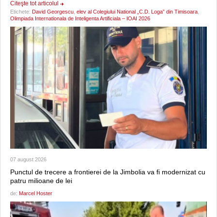
Citeşte tot articolul
Etichete:
David Georgescu
,
elev al Colegiului National „C.D. Loga” din Timisoara
,
Olimpiada Internationala de Inteligenta Artificiala – IOAI 2026
07 august 2026
Punctul de trecere a frontierei de la Jimbolia va fi modernizat cu
patru milioane de lei
de:
Marcel Hoster