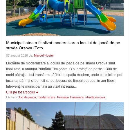
Municipalitatea a finalizat modernizarea locului de joacă de pe
strada Orșova /Foto
07 august 2026 de:
Marcel Hoster
Lucrările de modernizare a locului de joacă de pe strada Orșova sunt
finalizate, a anunțat Primăria Timișoara. O suprafață de peste 1.300 de
metri pătrați a fost transformată într-un spațiu modern, unde cei mici se pot
juca, iar părinții și bunicii se pot bucura de timpul petrecut în aer liber.
Intervențiile municipalității au vizat întreaga...
Citeşte tot articolul
Etichete:
loc de joaca
,
modernizare
,
Primaria Timisoara
,
strada orsova