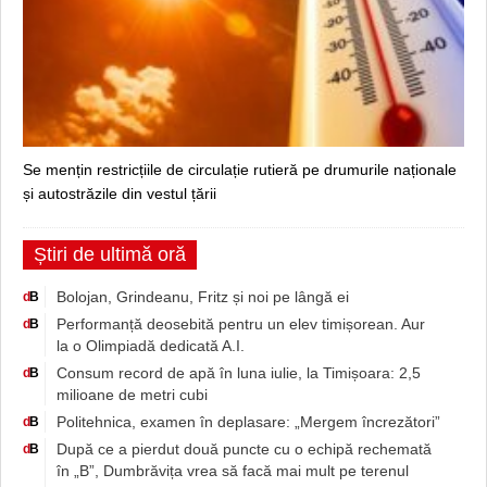
Se mențin restricțiile de circulație rutieră pe drumurile naționale
și autostrăzile din vestul țării
Știri de ultimă oră
Bolojan, Grindeanu, Fritz și noi pe lângă ei
d
B
Performanță deosebită pentru un elev timișorean. Aur
d
B
la o Olimpiadă dedicată A.I.
Consum record de apă în luna iulie, la Timișoara: 2,5
d
B
milioane de metri cubi
Politehnica, examen în deplasare: „Mergem încrezători”
d
B
După ce a pierdut două puncte cu o echipă rechemată
d
B
în „B”, Dumbrăvița vrea să facă mai mult pe terenul