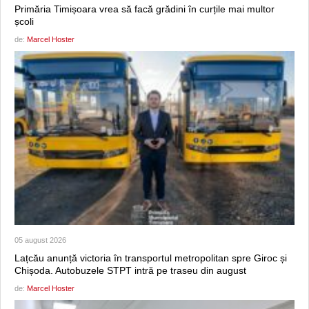
Primăria Timișoara vrea să facă grădini în curțile mai multor
școli
de:
Marcel Hoster
05 august 2026
Lațcău anunță victoria în transportul metropolitan spre Giroc și
Chișoda. Autobuzele STPT intră pe traseu din august
de:
Marcel Hoster