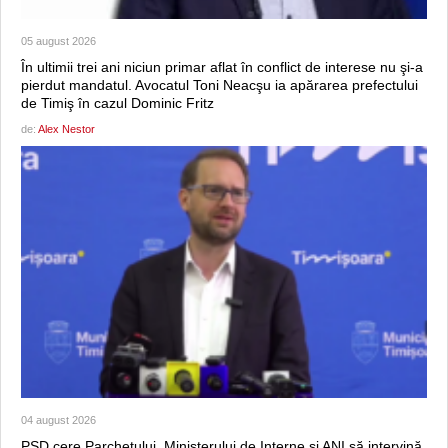
05 august 2026
În ultimii trei ani niciun primar aflat în conflict de interese nu şi-a
pierdut mandatul. Avocatul Toni Neacşu ia apărarea prefectului
de Timiş în cazul Dominic Fritz
de:
Alex Nestor
04 august 2026
PSD cere Parchetului, Ministerului de Interne şi ANI să intervină