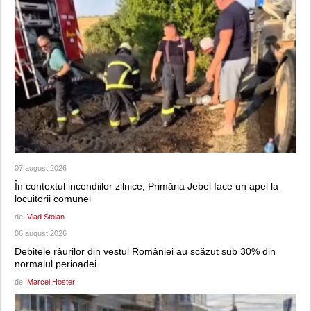
07 august 2026
În contextul incendiilor zilnice, Primăria Jebel face un apel la
locuitorii comunei
de:
Vlad Stoian
06 august 2026
Debitele râurilor din vestul României au scăzut sub 30% din
normalul perioadei
de:
Marcel Hoster