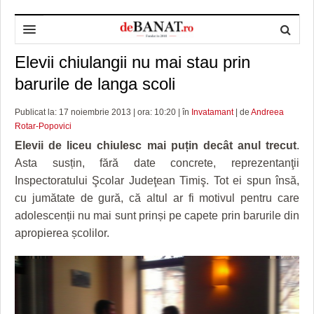
Elevii chiulangii nu mai stau prin
HOME
barurile de langa scoli
ADMINISTRAȚIE
DESPRE NOI
Publicat la: 17 noiembrie 2013 | ora: 10:20 | în
Invatamant
| de
Andreea
POLITICĂ
REDACȚIA DEBANAT
PRIMĂRIA TIMIŞOARA
Rotar-Popovici
SPORT
POLITICA DE COOKIES
CONSILIUL JUDEŢEAN TIMIŞ
POLITICA
Elevii de liceu chiulesc mai puțin decât anul trecut
.
Asta susțin, fără date concrete, reprezentanţii
OPINII
POLITICA DE CONFIDENȚIALITATE
PREFECTURA TIMIŞ
POLI TIMISOARA
Inspectoratului Şcolar Judeţean Timiş. Tot ei spun însă,
cu jumătate de gură, că altul ar fi motivul pentru care
TIMP LIBER ȘI CULTURĂ
FOTBAL JUDETEAN
DOSARELE DEBANAT
adolescenții nu mai sunt prinși pe capete prin barurile din
ECONOMIC
ALTE SPORTURI
ETICA LUCIDITĂȚII ASISTATE
TIMP LIBER
apropierea școlilor.
SĂNĂTATE
JURNAL DE CAMPANIE
ULTRAMARIN VA RECOMANDA
AFACERI
MAI MULTE
ZÂMBETE AMARE
CULTURA