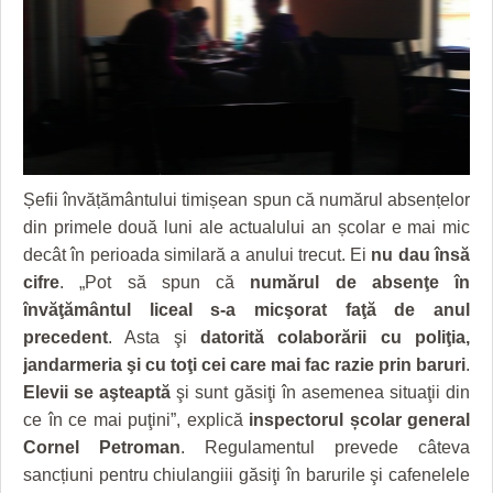
GRĂDINA TAICII DOMNULUI
CRONICĂ DE FILM
ACCIDENTE
ZIARISTU’ DE TERASĂ
UNDE MERGEM
ANUNŢURI
CU OIŞTEA-N KIERKEGAARD
FILME DOCUMENTARE
INFO SI UTILE
FINANŢĂRI DE LA A LA Z
CLIPURI VIDEO
CULTURA
PE SURSE
JOCURI ONLINE
INVATAMANT
Șefii învățământului timișean spun că numărul absențelor
din primele două luni ale actualului an școlar e mai mic
JUSTITIE
decât în perioada similară a anului trecut. Ei
nu dau însă
FILME DOCUMENTARE
cifre
. „Pot să spun că
numărul de absenţe în
învăţământul liceal s-a micşorat faţă de anul
CLIPURI VIDEO
precedent
. Asta şi
datorită colaborării cu poliţia,
jandarmeria şi cu toţi cei care mai fac razie prin baruri
.
JOCURI ONLINE
Elevii se aşteaptă
şi sunt găsiţi în asemenea situaţii din
DIVERSE
ce în ce mai puţini”, explică
inspectorul școlar general
Cornel Petroman
. Regulamentul prevede câteva
FARMACII DIN TIMIŞOARA
sancțiuni pentru chiulangiii găsiţi în barurile şi cafenelele