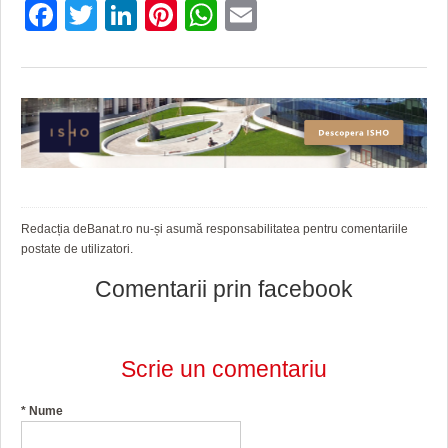
Facebook
Twitter
LinkedIn
Pinterest
WhatsApp
Email
Redacția deBanat.ro nu-și asumă responsabilitatea pentru comentariile
postate de utilizatori.
Comentarii prin facebook
Scrie un comentariu
*
Nume