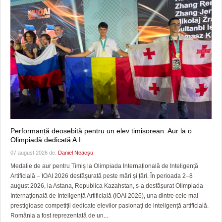
Performanță deosebită pentru un elev timișorean. Aur la o
Olimpiadă dedicată A.I.
07 august 2026 de:
Daniel Neacșu
Medalie de aur pentru Timiș la Olimpiada Internațională de Inteligență
Artificială – IOAI 2026 desfășurată peste mări și țări. În perioada 2–8
august 2026, la Astana, Republica Kazahstan, s-a desfășurat Olimpiada
Internațională de Inteligență Artificială (IOAI 2026), una dintre cele mai
prestigioase competiții dedicate elevilor pasionați de inteligență artificială.
România a fost reprezentată de un...