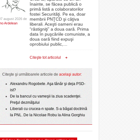
CLIPURI VIDEO
înainte, se făcea publică o
- 6
acă vesticele
ISWinT şi concert Dragoş Moldovan, cinema în
 PSD
proiectelor derulate de instituție din fonduri
primă listă a colaboratorilor
- 7 August
- 11 December 2025
aer liber și activități pentru cei mici
JOCURI ONLINE
europene/FOTO
fostei Securităţi. Pe ea, doar
2026
membrii PNŢCD şi câţiva
07 august 2026 de
DIVERSE
Politehnica bate
Ino Ardelean
lor:
liberali. Aceşti oameni erau
ANAF oferă persoanelor fizice posibilitatea să
“răstigniţi” a doua oară. Prima
- 4
t o arată scorul
Pentru micuţii din Giarmata, miercuri, timp de o
beneficieze de Declarația Unică 212
FARMACII DIN
data în puşcăriile comuniste, a
- 25 November 2025
r nu
oră, a venit „ploaia”. Apa a fost asigurată de
precompletată
TIMIŞOARA
doua oară fiind expuşi
- 6 August 2026
pompierii voluntari
oprobiului public,
…
HARTA TIMIŞOAREI
Romanian Business Leaders lansează RBL
View all
- 19 November
ct de
Banat, prima filială din vestul țării
LICEE, ŞCOLI ŞI
Citeşte tot articolul
 Toni
2025
GRĂDINIŢE DIN TIMIŞ
View all
PRIMĂRIILE DIN TIMIŞ
Citeşte şi următoarele articole de
acelaşi autor:
SFATUL MEDICULUI
Alexandru Rogobete. Aşa tânăr şi deja PSD-
ist?
SFATURI JURIDICE
De la bancul cu vameşii la ziua scadenţei.
Preţul dezmăţului
Liberali cu crucea-n spate. S-a băgat doctrină
la PNL. De la Nicolae Robu la Alina Gorghiu