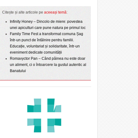
Citește și alte articole pe
aceeași temă
:
Infinity Honey – Dincolo de miere: povestea
unei apiculturi care pune natura pe primul loc
Family Time Fest a transformat comuna Șag
într-un punct de întâlnire pentru familii.
Educație, voluntariat și solidaritate, într-un
eveniment dedicate comunității
Romavyctor Pan – Când pâinea nu este doar
un aliment, ci o întoarcere la gustul autentic al
Banatului