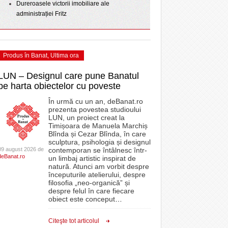
Dureroasele victorii imobiliare ale
administrației Fritz
Produs în Banat
,
Ultima ora
LUN – Designul care pune Banatul
pe harta obiectelor cu poveste
În urmă cu un an, deBanat.ro
prezenta povestea studioului
LUN, un proiect creat la
Timișoara de Manuela Marchiș
Blînda și Cezar Blînda, în care
sculptura, psihologia și designul
09 august 2026 de
contemporan se întâlnesc într-
deBanat.ro
un limbaj artistic inspirat de
natură. Atunci am vorbit despre
începuturile atelierului, despre
filosofia „neo-organică” și
despre felul în care fiecare
obiect este conceput
…
Citeşte tot articolul