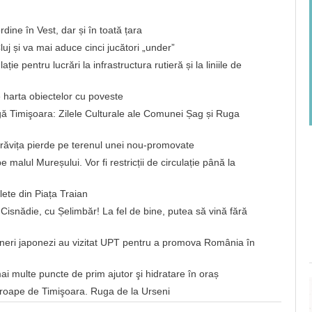
rdine în Vest, dar și în toată țara
uj și va mai aduce cinci jucători „under”
ație pentru lucrări la infrastructura rutieră și la liniile de
harta obiectelor cu poveste
ă Timişoara: Zilele Culturale ale Comunei Șag și Ruga
brăvița pierde pe terenul unei nou-promovate
 malul Mureșului. Vor fi restricții de circulație până la
ete din Piața Traian
a Cisnădie, cu Șelimbăr! La fel de bine, putea să vină fără
neri japonezi au vizitat UPT pentru a promova România în
ai multe puncte de prim ajutor şi hidratare în oraș
roape de Timişoara. Ruga de la Urseni