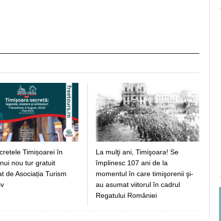
ecretele Timișoarei în
La mulţi ani, Timişoara! Se
nui nou tur gratuit
împlinesc 107 ani de la
at de Asociația Turism
momentul în care timişorenii şi-
iv
au asumat viitorul în cadrul
Regatului României