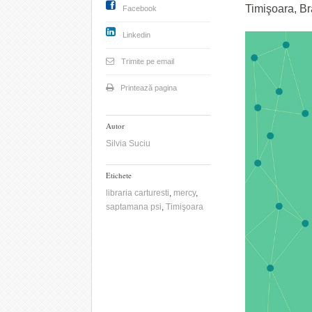
Timişoara, Bra
Facebook
Linkedin
Trimite pe email
Printează pagina
Autor
Silvia Suciu
Etichete
libraria carturesti
,
mercy
,
saptamana psi
,
Timişoara