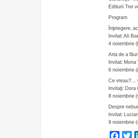
Editurii Trei
Program
Înţelegere, a
Invitat: Ali B
4 noiembrie (
Arta de a fău
Invitat: Mona 
6 noiembrie (
Ce vreau?… C
Invitaţi: Dor
8 noiembrie (
Despre nebunie
Invitat: Lucian
9 noiembrie (
Fac
T