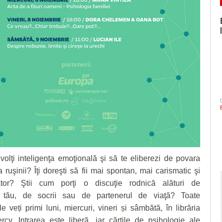
zvolţi inteligenţa emoţională şi să te eliberezi de povara
a ruşinii? Îţi doreşti să fii mai spontan, mai carismatic şi
ător? Ştii cum porţi o discuţie rodnică alături de
l tău, de socrii sau de partenerul de viaţă? Toate
e veți primi luni, miercuri, vineri și sâmbătă, în librăria
rcy. Intrarea este liberă, iar cărţile de psihologie ale