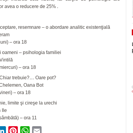
 vor avea o reducere de 25% .
cceptare, resemnare – o abordare analitic existenţială
aeram
luni) – ora 18
ri oameni – psihologia familiei
Vintilă
miercuri) – ora 18
hiar trebuie?… Oare pot?
a Chelemen, Oana Bot
vineri) – ora 18
, limite şi cireşe la urechi
 Ile
sâmbătă) – ora 11
ebook
witter
LinkedIn
Pinterest
WhatsApp
Email