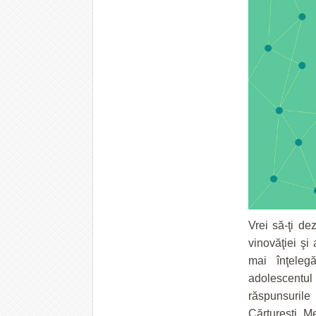
Vrei să-ţi de
vinovăţiei şi 
mai înţeleg
adolescentu
răspunsurile l
Cărtureşti Me