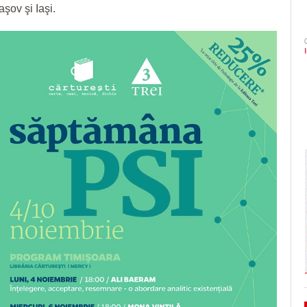
şov şi Iaşi.
- 4 August 2026
României. Vezi cu cine jo
arhitectural din oraș
mari probleme cu ANI, dar a fost salvat de
CLIPURI VIDEO
ZIARISTU’ DE
August 2026
- 6 August 2026
şi Ecaterina Andronescu
TERASĂ
JOCURI ONLINE
Timișoara are de luni șase noi cetățeni de
- 3 August 2026
Semne bune sezonul are! 
Sorin Şipoş nu le dă nicio speranţă PSD-işti
onoare/FOTO
CU OIŞTEA-N
“Nu veți câștiga niciodată Timișoara. Nici în
Chindia mult mai clar decâ
KIERKEGAARD
View all
August 2026
2028, nici în 3028, când Dominic Fritz sigu
FINANŢĂRI DE LA A
- 5 August 2026
va mai fi primar
View all
LA Z
În ultimii trei ani niciun primar aflat în confli
PE SURSE
interese nu şi-a pierdut mandatul. Avocatul
Neacşu ia apărarea prefectului de Timiş în
- 5 August 2026
cazul Dominic Fritz
View all