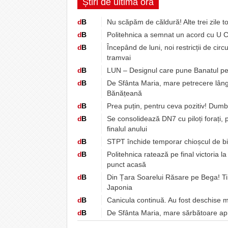
Știri de ultimă oră
d
B
Nu scăpăm de căldură! Alte trei zile to
d
B
Politehnica a semnat un acord cu U Cl
d
B
Începând de luni, noi restricții de circul
tramvai
d
B
LUN – Designul care pune Banatul pe 
d
B
De Sfânta Maria, mare petrecere lâng
Bănățeană
d
B
Prea puțin, pentru ceva pozitiv! Dum
d
B
Se consolidează DN7 cu piloți forați, pe
finalul anului
d
B
STPT închide temporar chioșcul de bil
d
B
Politehnica ratează pe final victoria l
punct acasă
d
B
Din Țara Soarelui Răsare pe Bega! Ti
Japonia
d
B
Canicula continuă. Au fost deschise m
d
B
De Sfânta Maria, mare sărbătoare ap