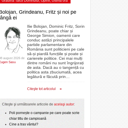
Grădina Taicii Domnului
,
Opinii
,
Ultima ora
Bolojan, Grindeanu, Fritz și noi pe
lângă ei
Ilie Bolojan, Dominic Fritz, Sorin
Grindeanu, poate chiar și
George Simion, oamenii care
conduc astăzi principalele
partide parlamentare din
România sunt politicieni pe cale
să-și piardă funcțiile și poate și
carierele politice. Cei mai mulți
08 august 2026 de
Eugen Sasu
dintre români nu sunt îngrijorați
de asta. Dacă au o tangență cu
politica asta zbuciumată, acea
legătură e făcută prin
…
Citeşte tot articolul
Citeşte şi următoarele articole de
acelaşi autor
:
Poli pornește o campanie pe care poate scrie
chiar titlu de campioană
Cine a tras vântul?